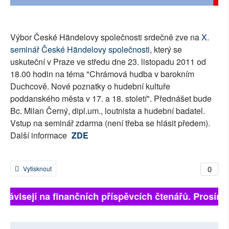
SOCIÁLNÍ SÍTĚ
RUBRIKY
Výbor České Händelovy společnosti srdečně zve na
X.
seminář České Händelovy společnosti
, který se
PLNÁ VERZE STRÁNEK
uskuteční v Praze ve středu dne 23. listopadu 2011 od
18.00 hodin na téma "Chrámová hudba v barokním
Duchcově. Nové poznatky o hudební kultuře
poddanského města v 17. a 18. století". Přednášet bude
Bc. Milan Černý, dipl.um., loutnista a hudební badatel.
Vstup na seminář zdarma (není třeba se hlásit předem).
Další informace
ZDE
0
Vytisknout
ě závisejí na finančních příspěvcích čtenářů. Prosíme,