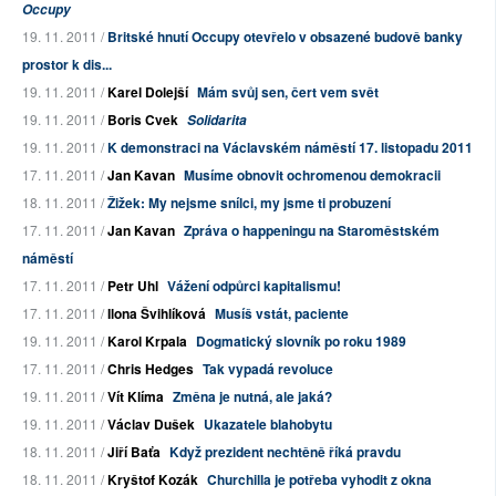
Occupy
19. 11. 2011 /
Britské hnutí Occupy otevřelo v obsazené budově banky
prostor k dis...
19. 11. 2011 /
Karel Dolejší
Mám svůj sen, čert vem svět
19. 11. 2011 /
Boris Cvek
Solidarita
19. 11. 2011 /
K demonstraci na Václavském náměstí 17. listopadu 2011
17. 11. 2011 /
Jan Kavan
Musíme obnovit ochromenou demokracii
18. 11. 2011 /
Žižek: My nejsme snílci, my jsme ti probuzení
17. 11. 2011 /
Jan Kavan
Zpráva o happeningu na Staroměstském
náměstí
17. 11. 2011 /
Petr Uhl
Vážení odpůrci kapitalismu!
17. 11. 2011 /
Ilona Švihlíková
Musíš vstát, paciente
19. 11. 2011 /
Karol Krpala
Dogmatický slovník po roku 1989
17. 11. 2011 /
Chris Hedges
Tak vypadá revoluce
19. 11. 2011 /
Vít Klíma
Změna je nutná, ale jaká?
19. 11. 2011 /
Václav Dušek
Ukazatele blahobytu
18. 11. 2011 /
Jiří Baťa
Když prezident nechtěně říká pravdu
18. 11. 2011 /
Kryštof Kozák
Churchilla je potřeba vyhodit z okna