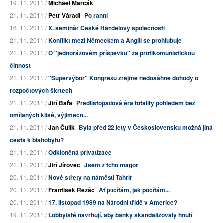
19. 11. 2011 /
Michael Marčák
21. 11. 2011 /
Petr Váradi
Po ranní
16. 11. 2011 /
X. seminář České Händelovy společnosti
21. 11. 2011 /
Konflikt mezi Německem a Anglií se prohlubuje
21. 11. 2011 /
O "jednorázovém příspěvku" za protikomunistickou
činnost
21. 11. 2011 /
"Supervýbor" Kongresu zřejmě nedosáhne dohody o
rozpočtových škrtech
21. 11. 2011 /
Jiří Baťa
Předlistopadová éra totality pohledem bez
omílaných klišé, výjimečn...
21. 11. 2011 /
Jan Čulík
Byla před 22 lety v Československu možná jiná
cesta k blahobytu?
21. 11. 2011 /
Odkloněná privatizace
21. 11. 2011 /
Jiří Jírovec
Jsem z toho magor
20. 11. 2011 /
Nové střety na náměstí Tahrír
20. 11. 2011 /
František Řezáč
Ať počítám, jak počítám...
20. 11. 2011 /
17. listopad 1989 na Národní třídě v Americe?
19. 11. 2011 /
Lobbyisté navrhují, aby banky skandalizovaly hnutí