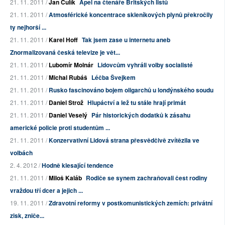
21. 11. 2011 /
Jan Čulík
Apel na čtenáře Britských listů
21. 11. 2011 /
Atmosférické koncentrace skleníkových plynů překročily
ty nejhorší ...
21. 11. 2011 /
Karel Hoff
Tak jsem zase u internetu aneb
Znormalizovaná česká televize je vět...
21. 11. 2011 /
Lubomír Molnár
Lidovcům vyhráli volby socialisté
21. 11. 2011 /
Michal Rubáš
Léčba Švejkem
21. 11. 2011 /
Rusko fascinováno bojem oligarchů u londýnského soudu
21. 11. 2011 /
Daniel Strož
Hlupáctví a lež tu stále hrají primát
21. 11. 2011 /
Daniel Veselý
Pár historických dodatků k zásahu
americké policie proti studentům ...
21. 11. 2011 /
Konzervativní Lidová strana přesvědčivě zvítězila ve
volbách
2. 4. 2012 /
Hodně klesající tendence
21. 11. 2011 /
Miloš Kaláb
Rodiče se synem zachraňovali čest rodiny
vraždou tří dcer a jejich ...
19. 11. 2011 /
Zdravotní reformy v postkomunistických zemích: privátní
zisk, zniče...