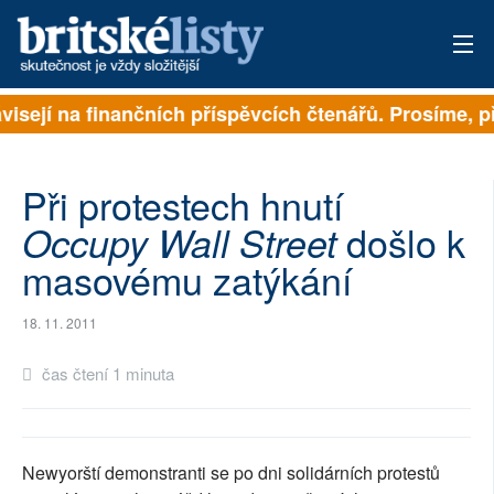
ávisejí na finančních příspěvcích čtenářů. Prosíme, př
PŘIHLÁSIT
AKTUÁLNÍ VYDÁNÍ
Při protestech hnutí
ARCHIV
došlo k
Occupy Wall Street
masovému zatýkání
ROZHOVORY
TÉMATA
18. 11. 2011
NEJČTENĚJŠÍ ZA 7 DNÍ
čas čtení 1 minuta
AUTOŘI
PŘÍSPĚVKY NA PROVOZ
Newyorští demonstranti se po dni solidárních protestů