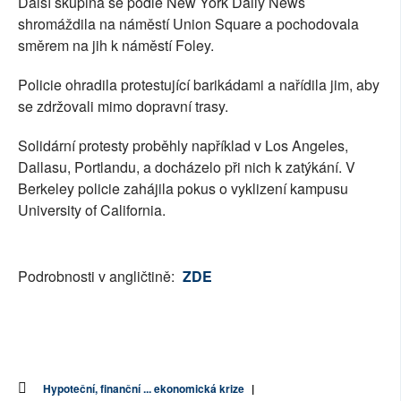
Další skupina se podle New York Daily News
shromáždila na náměstí Union Square a pochodovala
směrem na jih k náměstí Foley.
Policie ohradila protestující barikádami a nařídila jim, aby
se zdržovali mimo dopravní trasy.
Solidární protesty proběhly například v Los Angeles,
Dallasu, Portlandu, a docházelo při nich k zatýkání. V
Berkeley policie zahájila pokus o vyklizení kampusu
University of California.
Podrobnosti v angličtině:
ZDE
Hypoteční, finanční ... ekonomická krize
|