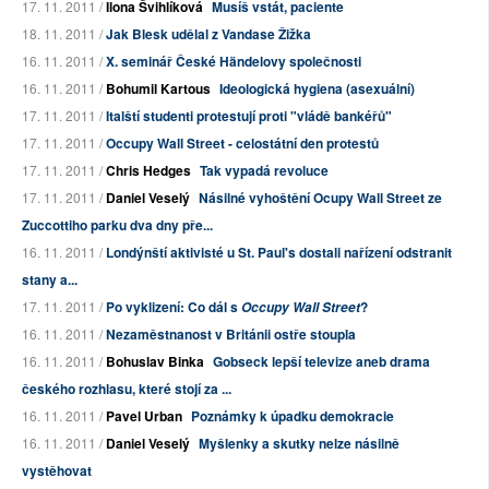
17. 11. 2011 /
Ilona Švihlíková
Musíš vstát, paciente
18. 11. 2011 /
Jak Blesk udělal z Vandase Žižka
16. 11. 2011 /
X. seminář České Händelovy společnosti
16. 11. 2011 /
Bohumil Kartous
Ideologická hygiena (asexuální)
17. 11. 2011 /
Italští studenti protestují proti "vládě bankéřů"
17. 11. 2011 /
Occupy Wall Street - celostátní den protestů
17. 11. 2011 /
Chris Hedges
Tak vypadá revoluce
17. 11. 2011 /
Daniel Veselý
Násilné vyhoštění Ocupy Wall Street ze
Zuccottiho parku dva dny pře...
16. 11. 2011 /
Londýnští aktivisté u St. Paul's dostali nařízení odstranit
stany a...
17. 11. 2011 /
Po vyklizení: Co dál s
?
Occupy Wall Street
16. 11. 2011 /
Nezaměstnanost v Británii ostře stoupla
16. 11. 2011 /
Bohuslav Binka
Gobseck lepší televize aneb drama
českého rozhlasu, které stojí za ...
16. 11. 2011 /
Pavel Urban
Poznámky k úpadku demokracie
16. 11. 2011 /
Daniel Veselý
Myšlenky a skutky nelze násilně
vystěhovat