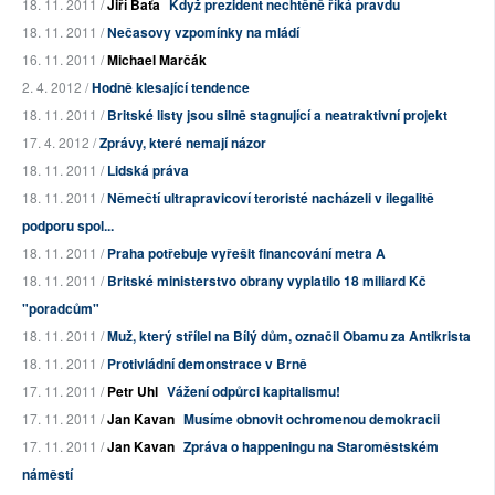
18. 11. 2011 /
Jiří Baťa
Když prezident nechtěně říká pravdu
18. 11. 2011 /
Nečasovy vzpomínky na mládí
16. 11. 2011 /
Michael Marčák
2. 4. 2012 /
Hodně klesající tendence
18. 11. 2011 /
Britské listy jsou silně stagnující a neatraktivní projekt
17. 4. 2012 /
Zprávy, které nemají názor
18. 11. 2011 /
Lidská práva
18. 11. 2011 /
Němečtí ultrapravicoví teroristé nacházeli v ilegalitě
podporu spol...
18. 11. 2011 /
Praha potřebuje vyřešit financování metra A
18. 11. 2011 /
Britské ministerstvo obrany vyplatilo 18 miliard Kč
"poradcům"
18. 11. 2011 /
Muž, který střílel na Bílý dům, označil Obamu za Antikrista
18. 11. 2011 /
Protivládní demonstrace v Brně
17. 11. 2011 /
Petr Uhl
Vážení odpůrci kapitalismu!
17. 11. 2011 /
Jan Kavan
Musíme obnovit ochromenou demokracii
17. 11. 2011 /
Jan Kavan
Zpráva o happeningu na Staroměstském
náměstí