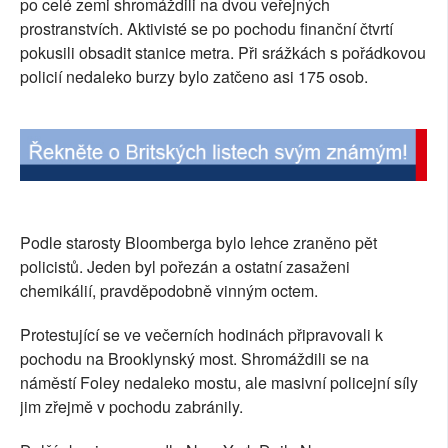
po celé zemi shromáždili na dvou veřejných
SOCIÁLNÍ SÍTĚ
prostranstvích. Aktivisté se po pochodu finanční čtvrtí
pokusili obsadit stanice metra. Při srážkách s pořádkovou
RUBRIKY
policií nedaleko burzy bylo zatčeno asi 175 osob.
PLNÁ VERZE STRÁNEK
Podle starosty Bloomberga bylo lehce zraněno pět
policistů. Jeden byl pořezán a ostatní zasaženi
chemikálií, pravděpodobně vinným octem.
Protestující se ve večerních hodinách připravovali k
pochodu na Brooklynský most. Shromáždili se na
náměstí Foley nedaleko mostu, ale masivní policejní síly
jim zřejmě v pochodu zabránily.