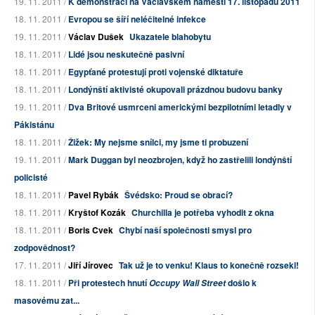
19. 11. 2011 /
K demonstraci na Václavském náměstí 17. listopadu 2011
18. 11. 2011 /
Evropou se šíří neléčitelné infekce
19. 11. 2011 /
Václav Dušek
Ukazatele blahobytu
18. 11. 2011 /
Lidé jsou neskutečně pasivní
18. 11. 2011 /
Egypťané protestují proti vojenské diktatuře
18. 11. 2011 /
Londýnští aktivisté okupovali prázdnou budovu banky
19. 11. 2011 /
Dva Britové usmrceni americkými bezpilotními letadly v
Pákistánu
18. 11. 2011 /
Žižek: My nejsme snílci, my jsme ti probuzení
19. 11. 2011 /
Mark Duggan byl neozbrojen, když ho zastřelili londýnští
policisté
18. 11. 2011 /
Pavel Rybák
Švédsko: Proud se obrací?
18. 11. 2011 /
Kryštof Kozák
Churchilla je potřeba vyhodit z okna
18. 11. 2011 /
Boris Cvek
Chybí naší společnosti smysl pro
zodpovědnost?
17. 11. 2011 /
Jiří Jírovec
Tak už je to venku! Klaus to konečně rozsekl!
18. 11. 2011 /
Při protestech hnutí
došlo k
Occupy Wall Street
masovému zat...