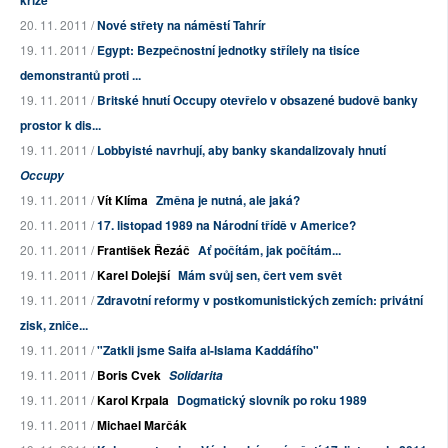
krize
20. 11. 2011 /
Nové střety na náměstí Tahrír
19. 11. 2011 /
Egypt: Bezpečnostní jednotky střílely na tisíce
demonstrantů proti ...
19. 11. 2011 /
Britské hnutí Occupy otevřelo v obsazené budově banky
prostor k dis...
19. 11. 2011 /
Lobbyisté navrhují, aby banky skandalizovaly hnutí
Occupy
19. 11. 2011 /
Vít Klíma
Změna je nutná, ale jaká?
20. 11. 2011 /
17. listopad 1989 na Národní třídě v Americe?
20. 11. 2011 /
František Řezáč
Ať počítám, jak počítám...
19. 11. 2011 /
Karel Dolejší
Mám svůj sen, čert vem svět
19. 11. 2011 /
Zdravotní reformy v postkomunistických zemích: privátní
zisk, zniče...
19. 11. 2011 /
"Zatkli jsme Saifa al-Islama Kaddáfího"
19. 11. 2011 /
Boris Cvek
Solidarita
19. 11. 2011 /
Karol Krpala
Dogmatický slovník po roku 1989
19. 11. 2011 /
Michael Marčák