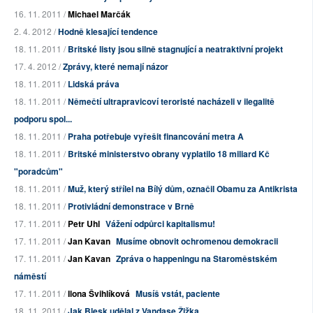
16. 11. 2011 /
Michael Marčák
2. 4. 2012 /
Hodně klesající tendence
18. 11. 2011 /
Britské listy jsou silně stagnující a neatraktivní projekt
17. 4. 2012 /
Zprávy, které nemají názor
18. 11. 2011 /
Lidská práva
18. 11. 2011 /
Němečtí ultrapravicoví teroristé nacházeli v ilegalitě
podporu spol...
18. 11. 2011 /
Praha potřebuje vyřešit financování metra A
18. 11. 2011 /
Britské ministerstvo obrany vyplatilo 18 miliard Kč
"poradcům"
18. 11. 2011 /
Muž, který střílel na Bílý dům, označil Obamu za Antikrista
18. 11. 2011 /
Protivládní demonstrace v Brně
17. 11. 2011 /
Petr Uhl
Vážení odpůrci kapitalismu!
17. 11. 2011 /
Jan Kavan
Musíme obnovit ochromenou demokracii
17. 11. 2011 /
Jan Kavan
Zpráva o happeningu na Staroměstském
náměstí
17. 11. 2011 /
Ilona Švihlíková
Musíš vstát, paciente
18. 11. 2011 /
Jak Blesk udělal z Vandase Žižka