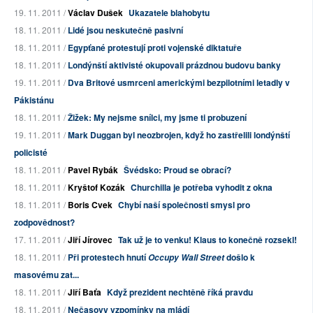
19. 11. 2011 /
Václav Dušek
Ukazatele blahobytu
18. 11. 2011 /
Lidé jsou neskutečně pasivní
18. 11. 2011 /
Egypťané protestují proti vojenské diktatuře
18. 11. 2011 /
Londýnští aktivisté okupovali prázdnou budovu banky
19. 11. 2011 /
Dva Britové usmrceni americkými bezpilotními letadly v
Pákistánu
18. 11. 2011 /
Žižek: My nejsme snílci, my jsme ti probuzení
19. 11. 2011 /
Mark Duggan byl neozbrojen, když ho zastřelili londýnští
policisté
18. 11. 2011 /
Pavel Rybák
Švédsko: Proud se obrací?
18. 11. 2011 /
Kryštof Kozák
Churchilla je potřeba vyhodit z okna
18. 11. 2011 /
Boris Cvek
Chybí naší společnosti smysl pro
zodpovědnost?
17. 11. 2011 /
Jiří Jírovec
Tak už je to venku! Klaus to konečně rozsekl!
18. 11. 2011 /
Při protestech hnutí
došlo k
Occupy Wall Street
masovému zat...
18. 11. 2011 /
Jiří Baťa
Když prezident nechtěně říká pravdu
18. 11. 2011 /
Nečasovy vzpomínky na mládí