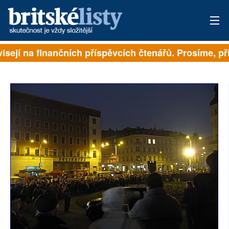
visejí na finančních příspěvcích čtenářů. Prosíme, při
PŘIHLÁSIT
AKTUÁLNÍ VYDÁNÍ
ARCHIV
ROZHOVORY
TÉMATA
NEJČTENĚJŠÍ ZA 7 DNÍ
AUTOŘI
PŘÍSPĚVKY NA PROVOZ