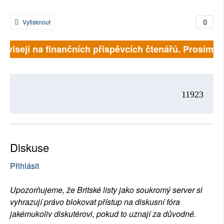
0
Vytisknout
závisejí na finančních příspěvcích čtenářů. Prosíme, p
11923
Diskuse
Přihlásit
Upozorňujeme, že Britské listy jako soukromý server si
vyhrazují právo blokovat přístup na diskusní fóra
jakémukoliv diskutérovi, pokud to uznají za důvodné.