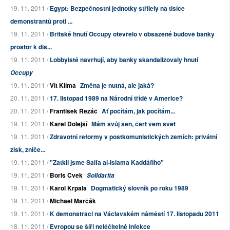
19. 11. 2011 /
Egypt: Bezpečnostní jednotky střílely na tisíce
demonstrantů proti ...
19. 11. 2011 /
Britské hnutí Occupy otevřelo v obsazené budově banky
prostor k dis...
19. 11. 2011 /
Lobbyisté navrhují, aby banky skandalizovaly hnutí
Occupy
19. 11. 2011 /
Vít Klíma
Změna je nutná, ale jaká?
20. 11. 2011 /
17. listopad 1989 na Národní třídě v Americe?
20. 11. 2011 /
František Řezáč
Ať počítám, jak počítám...
19. 11. 2011 /
Karel Dolejší
Mám svůj sen, čert vem svět
19. 11. 2011 /
Zdravotní reformy v postkomunistických zemích: privátní
zisk, zniče...
19. 11. 2011 /
"Zatkli jsme Saifa al-Islama Kaddáfího"
19. 11. 2011 /
Boris Cvek
Solidarita
19. 11. 2011 /
Karol Krpala
Dogmatický slovník po roku 1989
19. 11. 2011 /
Michael Marčák
19. 11. 2011 /
K demonstraci na Václavském náměstí 17. listopadu 2011
18. 11. 2011 /
Evropou se šíří neléčitelné infekce