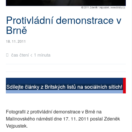
SOCIÁLNÍ SÍTĚ
Protivládní demonstrace v
RUBRIKY
Brně
PLNÁ VERZE STRÁNEK
18. 11. 2011
čas čtení < 1 minuta
Fotografii z protivládní demonstrace v Brně na
Malinovského náměstí dne 17. 11. 2011 poslal Zdeněk
Vejpustek.