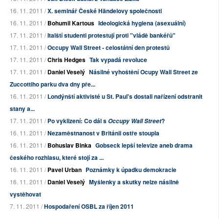
16. 11. 2011 /
X. seminář České Händelovy společnosti
16. 11. 2011 /
Bohumil Kartous
Ideologická hygiena (asexuální)
17. 11. 2011 /
Italští studenti protestují proti "vládě bankéřů"
17. 11. 2011 /
Occupy Wall Street - celostátní den protestů
17. 11. 2011 /
Chris Hedges
Tak vypadá revoluce
17. 11. 2011 /
Daniel Veselý
Násilné vyhoštění Ocupy Wall Street ze
Zuccottiho parku dva dny pře...
16. 11. 2011 /
Londýnští aktivisté u St. Paul's dostali nařízení odstranit
stany a...
17. 11. 2011 /
Po vyklizení: Co dál s
?
Occupy Wall Street
16. 11. 2011 /
Nezaměstnanost v Británii ostře stoupla
16. 11. 2011 /
Bohuslav Binka
Gobseck lepší televize aneb drama
českého rozhlasu, které stojí za ...
16. 11. 2011 /
Pavel Urban
Poznámky k úpadku demokracie
16. 11. 2011 /
Daniel Veselý
Myšlenky a skutky nelze násilně
vystěhovat
7. 11. 2011 /
Hospodaření OSBL za říjen 2011