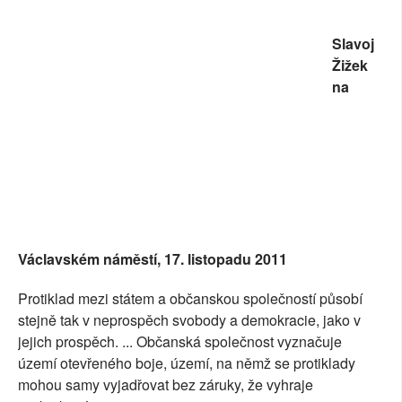
SOCIÁLNÍ SÍTĚ
Slavoj
RUBRIKY
Žižek
na
PLNÁ VERZE STRÁNEK
Václavském náměstí, 17. listopadu 2011
Protiklad mezi státem a občanskou společností působí
stejně tak v neprospěch svobody a demokracie, jako v
jejich prospěch. ... Občanská společnost vyznačuje
území otevřeného boje, území, na němž se protiklady
mohou samy vyjadřovat bez záruky, že vyhraje