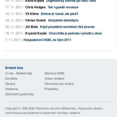
19. 11. 2011 /
Karol Krpala
Dogmatický slovník po roku 1989
17. 11. 2011 /
Chris Hedges
Tak vypadá revoluce
19. 11. 2011 /
Vít Klíma
Změna je nutná, ale jaká?
19. 11. 2011 /
Václav Dušek
Ukazatele blahobytu
18. 11. 2011 /
Jiří Baťa
Když prezident nechtěně říká pravdu
18. 11. 2011 /
Kryštof Kozák
Churchilla je potřeba vyhodit z okna
7. 11. 2011 /
Hospodaření OSBL za říjen 2011
Britské listy
O nás - Britské listy
Stanovy OSBL
Kontakty
Vzkaz redakci
Opravy
Informace pro autory
Reklama
Příspěvky
Obchodní podmínky
Copyright © 1996-2026
Občanské sdružení Britské listy
| Kopírování obsahu
možné pouze po předchozím písemném souhlasu redakce.