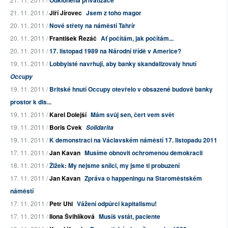
Odkloněná privatizace
21. 11. 2011 /
Jiří Jírovec
Jsem z toho magor
20. 11. 2011 /
Nové střety na náměstí Tahrír
20. 11. 2011 /
František Řezáč
Ať počítám, jak počítám...
20. 11. 2011 /
17. listopad 1989 na Národní třídě v Americe?
19. 11. 2011 /
Lobbyisté navrhují, aby banky skandalizovaly hnutí
Occupy
19. 11. 2011 /
Britské hnutí Occupy otevřelo v obsazené budově banky
prostor k dis...
19. 11. 2011 /
Karel Dolejší
Mám svůj sen, čert vem svět
19. 11. 2011 /
Boris Cvek
Solidarita
19. 11. 2011 /
K demonstraci na Václavském náměstí 17. listopadu 2011
17. 11. 2011 /
Jan Kavan
Musíme obnovit ochromenou demokracii
18. 11. 2011 /
Žižek: My nejsme snílci, my jsme ti probuzení
17. 11. 2011 /
Jan Kavan
Zpráva o happeningu na Staroměstském
náměstí
17. 11. 2011 /
Petr Uhl
Vážení odpůrci kapitalismu!
17. 11. 2011 /
Ilona Švihlíková
Musíš vstát, paciente