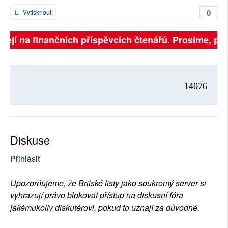
0
Vytisknout
isejí na finančních příspěvcích čtenářů. Prosíme, přis
14076
Diskuse
Přihlásit
Upozorňujeme, že Britské listy jako soukromý server si
vyhrazují právo blokovat přístup na diskusní fóra
jakémukoliv diskutérovi, pokud to uznají za důvodné.