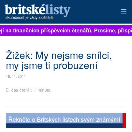
ejí na finančních příspěvcích čtenářů. Prosíme, přispě
PŘIHLÁSIT
AKTUÁLNÍ VYDÁNÍ
Žižek: My nejsme snílci,
ARCHIV
my jsme ti probuzení
ROZHOVORY
18. 11. 2011
TÉMATA
čas čtení < 1 minuta
NEJČTENĚJŠÍ ZA 7 DNÍ
AUTOŘI
PŘÍSPĚVKY NA PROVOZ