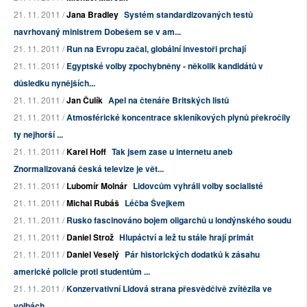
21. 11. 2011 /
Jana Bradley
Systém standardizovaných testů
navrhovaný ministrem Dobešem se v am...
21. 11. 2011 /
Run na Evropu začal, globální investoři prchají
21. 11. 2011 /
Egyptské volby zpochybněny - několik kandidátů v
důsledku nynějších...
21. 11. 2011 /
Jan Čulík
Apel na čtenáře Britských listů
21. 11. 2011 /
Atmosférické koncentrace skleníkových plynů překročily
ty nejhorší ...
21. 11. 2011 /
Karel Hoff
Tak jsem zase u internetu aneb
Znormalizovaná česká televize je vět...
21. 11. 2011 /
Lubomír Molnár
Lidovcům vyhráli volby socialisté
21. 11. 2011 /
Michal Rubáš
Léčba Švejkem
21. 11. 2011 /
Rusko fascinováno bojem oligarchů u londýnského soudu
21. 11. 2011 /
Daniel Strož
Hlupáctví a lež tu stále hrají primát
21. 11. 2011 /
Daniel Veselý
Pár historických dodatků k zásahu
americké policie proti studentům ...
21. 11. 2011 /
Konzervativní Lidová strana přesvědčivě zvítězila ve
volbách