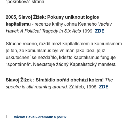
"pokroková" strana.
2005, Slavoj Žižek: Pokusy uniknout logice
kapitalismu
- recenze knihy Johna Keaneho
Vaclav
Havel: A Political Tragedy in Six Acts
1999
ZDE
Stručně řečeno, rozdíl mezi kapitalismem a komunismem
je ten, že komunismus byl vnímán jako idea, jejíž
uskutečnění se nezdařilo, kdežto kapitalismus funguje
"spontánně". Neexistuje žádný Kapitalistický manifest.
Slavoj Žižek : Strašidlo pořád obchází kolem!
The
spectre is still roaming around
.
Záhřeb, 1998
ZDE
Václav Havel - dramatik a politik