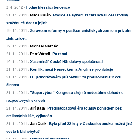
2. 4. 2012 /
Hodně klesající tendence
21. 11. 2011 /
Miloš Kaláb
Rodiče se synem zachraňovali čest rodiny
vraždou tří dcer a jejich ...
19. 11. 2011 /
Zdravotní reformy v postkomunistických zemích: privátní
zisk, zniče...
19. 11. 2011 /
Michael Marčák
21. 11. 2011 /
Petr Váradi
Po ranní
16. 11. 2011 /
X. seminář České Händelovy společnosti
21. 11. 2011 /
Konflikt mezi Německem a Anglií se prohlubuje
21. 11. 2011 /
O "jednorázovém příspěvku" za protikomunistickou
činnost
21. 11. 2011 /
"Supervýbor" Kongresu zřejmě nedosáhne dohody o
rozpočtových škrtech
21. 11. 2011 /
Jiří Baťa
Předlistopadová éra totality pohledem bez
omílaných klišé, výjimečn...
21. 11. 2011 /
Jan Čulík
Byla před 22 lety v Československu možná jiná
cesta k blahobytu?
21. 11. 2011 /