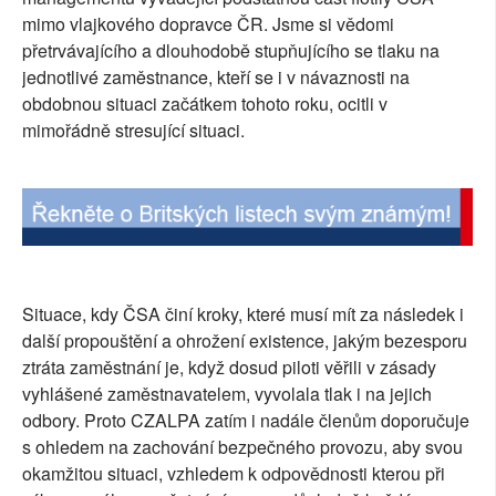
mimo vlajkového dopravce ČR. Jsme si vědomi
SOCIÁLNÍ SÍTĚ
přetrvávajícího a dlouhodobě stupňujícího se tlaku na
jednotlivé zaměstnance, kteří se i v návaznosti na
RUBRIKY
obdobnou situaci začátkem tohoto roku, ocitli v
mimořádně stresující situaci.
PLNÁ VERZE STRÁNEK
Situace, kdy ČSA činí kroky, které musí mít za následek i
další propouštění a ohrožení existence, jakým bezesporu
ztráta zaměstnání je, když dosud piloti věřili v zásady
vyhlášené zaměstnavatelem, vyvolala tlak i na jejich
odbory. Proto CZALPA zatím i nadále členům doporučuje
s ohledem na zachování bezpečného provozu, aby svou
okamžitou situaci, vzhledem k odpovědnosti kterou při