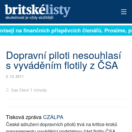
ávisejí na finančních příspěvcích čtenářů. Prosíme, př
PŘIHLÁSIT
AKTUÁLNÍ VYDÁNÍ
Dopravní piloti nesouhlasí
ARCHIV
s vyváděním flotily z ČSA
ROZHOVORY
2. 12. 2011
TÉMATA
čas čtení 1 minuta
NEJČTENĚJŠÍ ZA 7 DNÍ
AUTOŘI
Tisková zpráva
CZALPA
České sdružení dopravních pilotů trvá na kritice kroků
PŘÍSPĚVKY NA PROVOZ
managementu vyvádějící podstatnou část flotily ČSA