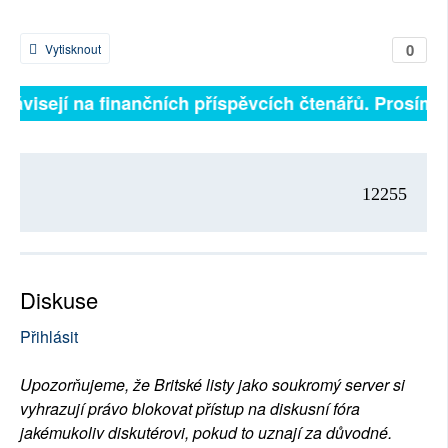
0
Vytisknout
 závisejí na finančních příspěvcích čtenářů. Prosíme,
12255
Diskuse
Přihlásit
Upozorňujeme, že Britské listy jako soukromý server si
vyhrazují právo blokovat přístup na diskusní fóra
jakémukoliv diskutérovi, pokud to uznají za důvodné.