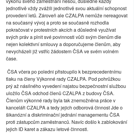
výkonu svého zaměstnání nesou, důsledně každý
jednotlivě vždy zvážili jednotlivě svou aktuální schopnost
provedení letů. Zároveň ale CZALPA nemůže nereagovat
na současný vývoj a proto se současně rozhodla
pokračovat v protestních akcích a důsledně využívat
svých práv a plnit své povinnosti vůči svým členům dle
nejen kolektivní smlouvy a doporučujeme členům, aby
nevycházeli již vstříc žádostem ČSA ve svém volném
čase.
ČSA včera po poledni přistoupilo k bezprecedentnímu
tlaku na členy Výkonné rady CZALPA. Pod pohrůžkou
prý až násilného vyvedení najatou bezpečnostní službou
uložilo ČSA odchod členů CZALPA z budovy ČSA.
Členům výkonné rady byla tak znemožněna práce v
kanceláři CZALPA a tedy jejich odborová činnost Jde o
šikanózní a diskriminační jednání managementu ČSA
proti zástupcům zaměstnanců. Navíc došlo k zablokování
jejich ID karet a zákazu letové činnosti.