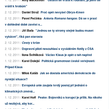
Amy Mackinnon
"Ostatní se vrátili k rodinám, já jsem se
vrátil k hrobům"
2. 12. 2011 /
Daniel Strož
Proč opět nevyšel
Obrys-Kmen
2. 12. 2011 /
Pavel Pečínka
Anketa
: Dá se v praxi
Romano hangos
v dohledné době zavést s...
2. 12. 2011 /
Jiří Baťa
"Jednou se ty stromy stejně budou muset
vykácet", říká pan starosta
2. 12. 2011 /
z krize
Cesty
2. 12. 2011 /
Dopravní piloti nesouhlasí s vyváděním flotily z ČSA
1. 12. 2011 /
Ilona Švihlíková
Václav Klaus je opět o tah napřed
1. 12. 2011 /
Karel Dolejší
Politická gramotnost české veřejnosti:
Případ Klaus
1. 12. 2011 /
Miloš Kaláb
Jak se dostala americká demokracie do
nynější situace?
1. 12. 2011 /
Evropská unie zaujala tvrdý postoj při jednání o
klimatických změná...
1. 12. 2011 /
Karel Hoff
Peake: Bojovníků s korupcí je příliš. Na nikoho
už nezbývá, aby kor...