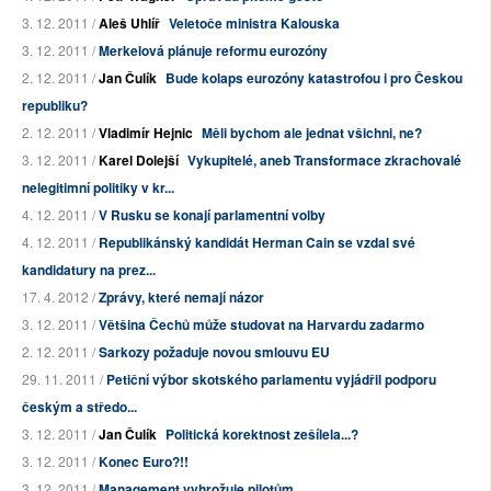
3. 12. 2011 /
Aleš Uhlíř
Veletoče ministra Kalouska
3. 12. 2011 /
Merkelová plánuje reformu eurozóny
2. 12. 2011 /
Jan Čulík
Bude kolaps eurozóny katastrofou i pro Českou
republiku?
2. 12. 2011 /
Vladimír Hejnic
Měli bychom ale jednat všichni, ne?
3. 12. 2011 /
Karel Dolejší
Vykupitelé, aneb Transformace zkrachovalé
nelegitimní politiky v kr...
4. 12. 2011 /
V Rusku se konají parlamentní volby
4. 12. 2011 /
Republikánský kandidát Herman Cain se vzdal své
kandidatury na prez...
17. 4. 2012 /
Zprávy, které nemají názor
3. 12. 2011 /
Většina Čechů může studovat na Harvardu zadarmo
2. 12. 2011 /
Sarkozy požaduje novou smlouvu EU
29. 11. 2011 /
Petiční výbor skotského parlamentu vyjádřil podporu
českým a středo...
3. 12. 2011 /
Jan Čulík
Politická korektnost zešílela...?
3. 12. 2011 /
Konec Euro?!!
3. 12. 2011 /
Management vyhrožuje pilotům