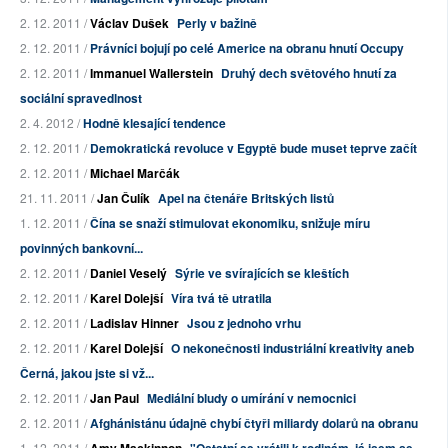
2. 12. 2011 /
Václav Dušek
Perly v bažině
2. 12. 2011 /
Právníci bojují po celé Americe na obranu hnutí Occupy
2. 12. 2011 /
Immanuel Wallerstein
Druhý dech světového hnutí za
sociální spravedlnost
2. 4. 2012 /
Hodně klesající tendence
2. 12. 2011 /
Demokratická revoluce v Egyptě bude muset teprve začít
2. 12. 2011 /
Michael Marčák
21. 11. 2011 /
Jan Čulík
Apel na čtenáře Britských listů
1. 12. 2011 /
Čína se snaží stimulovat ekonomiku, snižuje míru
povinných bankovní...
2. 12. 2011 /
Daniel Veselý
Sýrie ve svírajících se kleštích
2. 12. 2011 /
Karel Dolejší
Víra tvá tě utratila
2. 12. 2011 /
Ladislav Hinner
Jsou z jednoho vrhu
2. 12. 2011 /
Karel Dolejší
O nekonečnosti industriální kreativity aneb
Černá, jakou jste si vž...
2. 12. 2011 /
Jan Paul
Mediální bludy o umírání v nemocnici
2. 12. 2011 /
Afghánistánu údajně chybí čtyři miliardy dolarů na obranu
1. 12. 2011 /