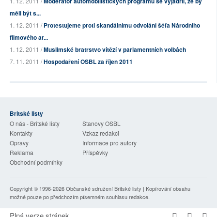
1. 12. 2011 /
Moderátor automobilistických programů se vyjádřil, že by
měli být s...
1. 12. 2011 /
Protestujeme proti skandálnímu odvolání šéfa Národního
filmového ar...
1. 12. 2011 /
Muslimské bratrstvo vítězí v parlamentních volbách
7. 11. 2011 /
Hospodaření OSBL za říjen 2011
Britské listy
O nás - Britské listy
Stanovy OSBL
Kontakty
Vzkaz redakci
Opravy
Informace pro autory
Reklama
Příspěvky
Obchodní podmínky
Copyright © 1996-2026
Občanské sdružení Britské listy
| Kopírování obsahu
možné pouze po předchozím písemném souhlasu redakce.
Plná verze stránek