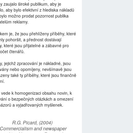
by zaujalo široké publikum, aby je
lo, aby bylo efektivní z hlediska nákladů
bylo možno prodat pozornost publika
telům reklamy.
kem je, že jsou přehlíženy příběhy, které
ly pohoršit, a přednost dostávají
y, které jsou přijatelné a zábavné pro
počet čtenářů.
y, jejichž zpracování je nákladné, jsou
vány nebo opomíjeny, nevšímavě jsou
zeny také ty příběhy, které jsou finančně
ní.
 vede k homogenizaci obsahu novin, k
vání o bezpečných otázkách a omezení
názorů a vyjadřovaných myšlenek.
R.G. Picard, (2004)
“Commercialism and newspaper