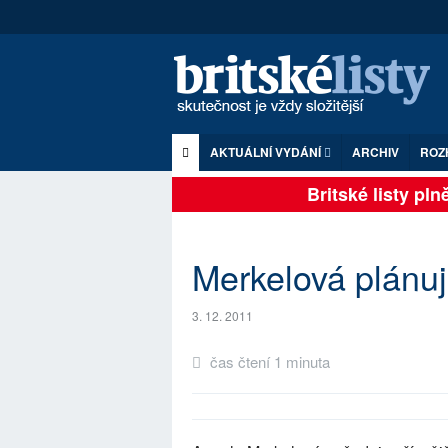
AKTUÁLNÍ VYDÁNÍ
ARCHIV
ROZ
Britské listy plně 
Merkelová plánu
3. 12. 2011
čas čtení 1 minuta