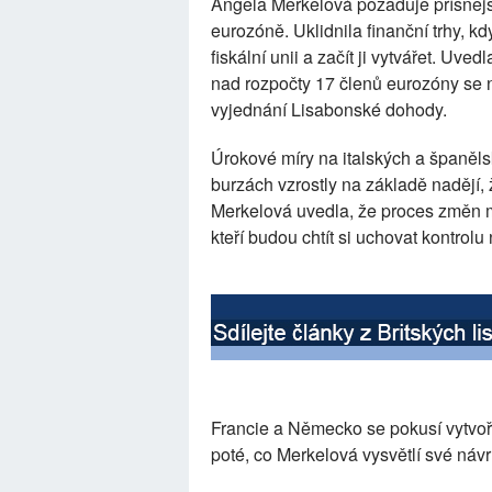
Angela Merkelová požaduje přísnějš
eurozóně. Uklidnila finanční trhy, kd
fiskální unii a začít ji vytvářet. Uve
nad rozpočty 17 členů eurozóny se 
vyjednání Lisabonské dohody.
Úrokové míry na italských a španěls
burzách vzrostly na základě nadějí, 
Merkelová uvedla, že proces změn mo
kteří budou chtít si uchovat kontrol
Francie a Německo se pokusí vytvoř
poté, co Merkelová vysvětlí své ná