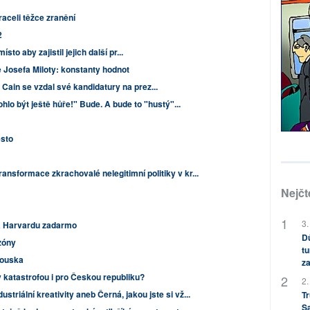
raceli těžce zranění
2
sto aby zajistil jejich další pr...
e Josefa Miloty: konstanty hodnot
ain se vzdal své kandidatury na prez...
hlo být ještě hůře!" Bude. A bude to "hustý"...
esto
ransformace zkrachovalé nelegitimní politiky v kr...
Nejčt
3.
a Harvardu zadarmo
Dů
zóny
tu
louska
za
 katastrofou i pro Českou republiku?
2.
striální kreativity aneb Černá, jakou jste si vž...
Tr
S