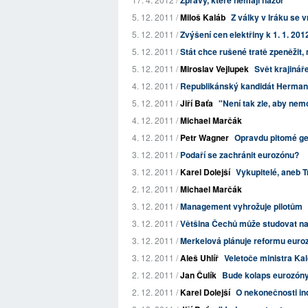
Zprávy, které nemají názor
5. 12. 2011 /
Miloš Kaláb
Z války v Iráku se v
5. 12. 2011 /
Zvýšení cen elektřiny k 1. 1. 201
5. 12. 2011 /
Stát chce rušené tratě zpeněžit, mí
5. 12. 2011 /
Miroslav Vejlupek
Svět krajinář
4. 12. 2011 /
Republikánský kandidát Herman C
5. 12. 2011 /
Jiří Baťa
"Není tak zle, aby nemo
4. 12. 2011 /
Michael Marčák
4. 12. 2011 /
Petr Wagner
Opravdu pitomé g
3. 12. 2011 /
Podaří se zachránit eurozónu?
3. 12. 2011 /
Karel Dolejší
Vykupitelé, aneb T
2. 12. 2011 /
Michael Marčák
3. 12. 2011 /
Management vyhrožuje pilotům
3. 12. 2011 /
Většina Čechů může studovat n
3. 12. 2011 /
Merkelová plánuje reformu euro
3. 12. 2011 /
Aleš Uhlíř
Veletoče ministra Ka
2. 12. 2011 /
Jan Čulík
Bude kolaps eurozóny
2. 12. 2011 /
Karel Dolejší
O nekonečnosti indu