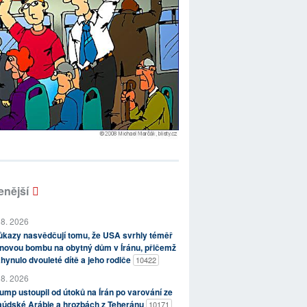
enější
 8. 2026
kazy nasvědčují tomu, že USA svrhly téměř
novou bombu na obytný dům v Íránu, přičemž
hynulo dvouleté dítě a jeho rodiče
10422
 8. 2026
ump ustoupil od útoků na Írán po varování ze
aúdské Arábie a hrozbách z Teheránu
10171