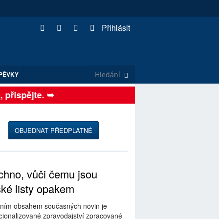
Přihlásit
PĚVKY
řispějte. ➥
OBJEDNAT PŘEDPLATNÉ
hno, vůči čemu jsou
ské listy opakem
ním obsahem současných novin je
ionalizované zpravodajství zpracované