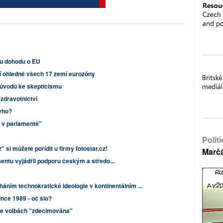
ou dohodu o EU
í ohledně všech 17 zemí eurozóny
důvodů ke skepticismu
zdravotnictví
syho?
u v parlamentě"
Polit
 si můžete pořídit u firmy fotostar.cz!
Marč
entu vyjádřil podporu českým a středo...
lháním technokratické ideologie v kontinentálním ...
nce 1989 - oč šlo?
ve volbách "zdecimována"