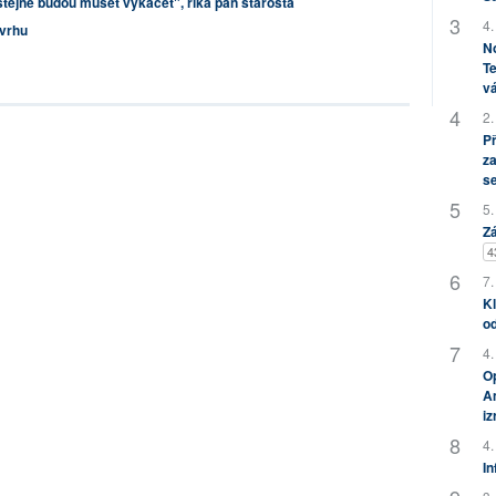
stejně budou muset vykácet", říká pan starosta
4.
 vrhu
No
Te
vá
2.
P
za
s
5.
Zá
4
7.
Kl
od
4.
Op
Am
i
4.
In