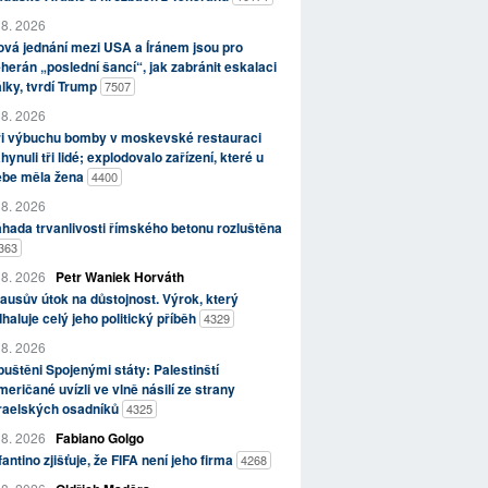
 8. 2026
vá jednání mezi USA a Íránem jsou pro
herán „poslední šancí“, jak zabránit eskalaci
lky, tvrdí Trump
7507
 8. 2026
ři výbuchu bomby v moskevské restauraci
hynuli tři lidé; explodovalo zařízení, které u
ebe měla žena
4400
 8. 2026
hada trvanlivosti římského betonu rozluštěna
363
 8. 2026
Petr Waniek Horváth
ausův útok na důstojnost. Výrok, který
haluje celý jeho politický příběh
4329
 8. 2026
uštěni Spojenými státy: Palestinští
eričané uvízli ve vlně násilí ze strany
zraelských osadníků
4325
 8. 2026
Fabiano Golgo
fantino zjišťuje, že FIFA není jeho firma
4268