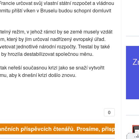
ancie určovat svůj vlastní státní rozpočet a vládnou
mitu příští víken v Bruselu budou schopni domluvit
telný režim, v jehož rámci by se země musely vzdát
em, který by jim určoval nadřízený evropský úřad.
tovat jednotlivé národní rozpočty. Trestal by také
i by hrozila destabilizovat společnou měnu.
ak neřeší současnou krizi jako se snaží vytvořit
omu, aby k dnešní krizi došlo znovu.
0
nčních příspěvcích čtenářů. Prosíme, přispějte. ➥