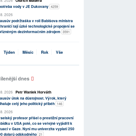
 8. 2026
Oldřich Maděra
potřeba vody v JE Dukovany
4259
 8. 2026
ausův podržtaška v roli Babišova ministra
hraničí tají úzké technologické propojení se
přízněným dezinformačním zdrojem
3591
Týden
Měsíc
Rok
Vše
ílenější dnes
 8. 2026
Petr Waniek Horváth
ausův útok na důstojnost. Výrok, který
haluje celý jeho politický příběh
146
 8. 2026
raelský profesor přišel o prestižní pracovní
bídku v USA poté, co se veřejně vyjádřil k
tuaci v Gaze. Nyní mu univerzita vyplatí 250
00 dolarů odškodného
21