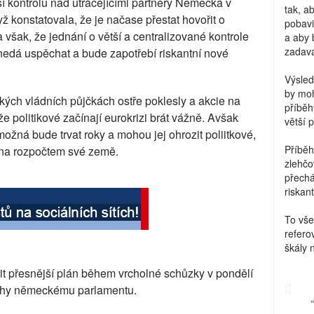
í kontrolu nad utrácejícími partnery Německa v
tak, a
yž konstatovala, že je načase přestat hovořit o
pobavi
dla však, že jednání o větší a centralizované kontrole
a aby 
zadava
nedá uspěchat a bude zapotřebí riskantní nové
Výsled
by moh
kých vládních půjčkách ostře poklesly a akcie na
příběh
že politikové začínají eurokrizi brát vážně. Avšak
větší 
žná bude trvat roky a mohou jej ohrozit poliitkové,
Příběh
u na rozpočtem své země.
zlehčo
přechá
riskant
To vše
refero
škály 
it přesnější plán během vrcholné schůzky v pondělí
vrhy německému parlamentu.