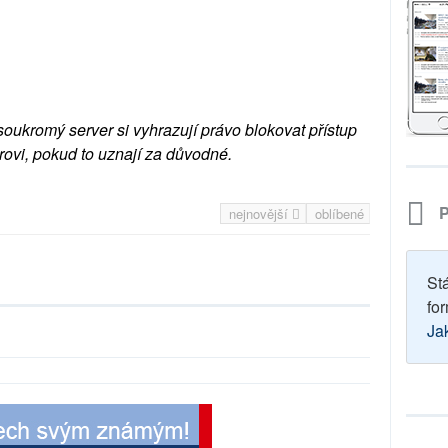
soukromý server si vyhrazují právo blokovat přístup
rovi, pokud to uznají za důvodné.
P
nejnovější
oblíbené
St
for
Ja