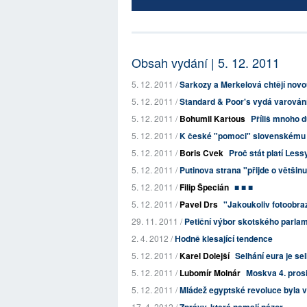
Obsah vydání | 5. 12. 2011
5. 12. 2011 /
Sarkozy a Merkelová chtějí nov
5. 12. 2011 /
Standard & Poor's vydá varován
5. 12. 2011 /
Bohumil Kartous
Příliš mnoho 
5. 12. 2011 /
K české "pomoci" slovenskému 
5. 12. 2011 /
Boris Cvek
Proč stát platí Les
5. 12. 2011 /
Putinova strana "přijde o většin
5. 12. 2011 /
Filip Špecián
■ ■ ■
5. 12. 2011 /
Pavel Drs
"Jakoukoliv fotoobraz"
29. 11. 2011 /
Petiční výbor skotského parlam
2. 4. 2012 /
Hodně klesající tendence
5. 12. 2011 /
Karel Dolejší
Selhání eura je se
5. 12. 2011 /
Lubomír Molnár
Moskva 4. prosi
5. 12. 2011 /
Mládež egyptské revoluce byla 
17. 4. 2012 /