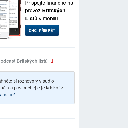
Přispějte finančně na
provoz
Britských
v mobilu.
Listů
CHCI PŘISPĚT
odcast Britských listů
áhněte si rozhovory v audio
mátu a poslouchejte je kdekoliv.
k na to?