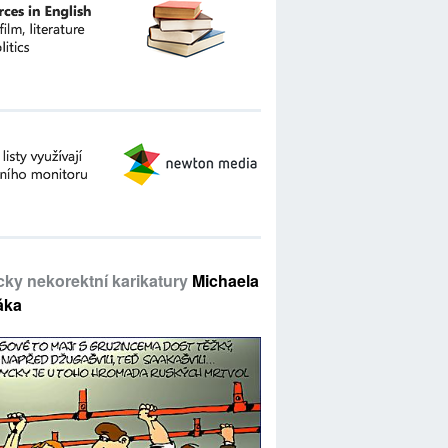
icky nekorektní karikatury
Michaela
áka