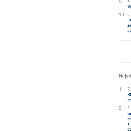
3.
S
3.
Kl
za
s
Nejsd
7.
Kl
od
7.
Iz
na
si
0