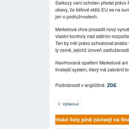
Sarkozy není ochoten předat právo Fr
obavy, že šéfové států EU se na sum
jen o podružnostech.
Merkelová chce prosadit nový vynuti
vlastní kontroly nad státním rozpočt
Ten by měl právo schvalovat anebo ve
ty země, jejichž úroveň zadluženost
Navrhovaná opatření Merkelové ani t
trvalejší systém, který má zabránit t
Podrobnosti v angličtině
ZDE
Vytisknout
Britské listy plně závisejí na fina