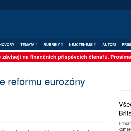
HOVORY
TÉMATA
RUBRIKY
NEJČTENĚJŠÍ
AUTOŘI
PŘÍS
závisejí na finančních příspěvcích čtenářů. Prosíme, p
je reformu eurozóny
Všec
Brit
Primár
komerc