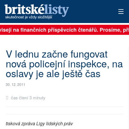
visejí na finančních příspěvcích čtenářů. Prosíme, při
PŘIHLÁSIT
AKTUÁLNÍ VYDÁNÍ
V lednu začne fungovat
ARCHIV
nová policejní inspekce, na
oslavy je ale ještě čas
ROZHOVORY
TÉMATA
30. 12. 2011
NEJČTENĚJŠÍ ZA 7 DNÍ
čas čtení 3 minuty
AUTOŘI
PŘÍSPĚVKY NA PROVOZ
tisková zpráva Ligy lidských práv