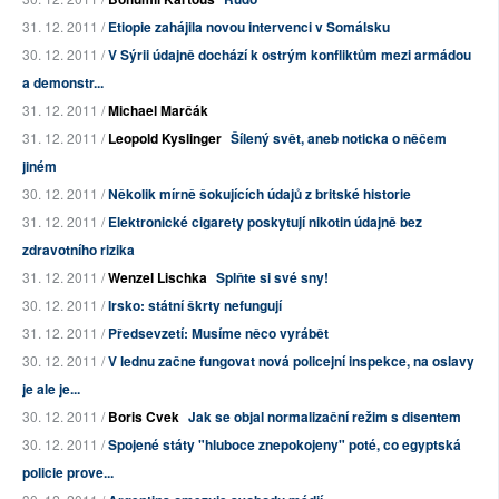
31. 12. 2011 /
Etiopie zahájila novou intervenci v Somálsku
30. 12. 2011 /
V Sýrii údajně dochází k ostrým konfliktům mezi armádou
a demonstr...
31. 12. 2011 /
Michael Marčák
31. 12. 2011 /
Leopold Kyslinger
Šílený svět, aneb noticka o něčem
jiném
30. 12. 2011 /
Několik mírně šokujících údajů z britské historie
31. 12. 2011 /
Elektronické cigarety poskytují nikotin údajně bez
zdravotního rizika
31. 12. 2011 /
Wenzel Lischka
Splňte si své sny!
30. 12. 2011 /
Irsko: státní škrty nefungují
31. 12. 2011 /
Předsevzetí: Musíme něco vyrábět
30. 12. 2011 /
V lednu začne fungovat nová policejní inspekce, na oslavy
je ale je...
30. 12. 2011 /
Boris Cvek
Jak se objal normalizační režim s disentem
30. 12. 2011 /
Spojené státy "hluboce znepokojeny" poté, co egyptská
policie prove...