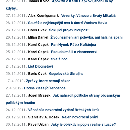
27. 12. 2011 /
Tomáš Koloc
Apokryf o Karlu Čapkovi, aneb Co by
kdyby...
27. 12. 2011 /
Alex Koenigsmark
Veverky, Vánoce a Svatý Mikuláš
26. 12. 2011 /
Soutěž o nejhloupější text k úmrtí Václava Havla
26. 12. 2011 /
Boris Cvek
Šokující projev hlouposti
26. 12. 2011 /
Milan Daniel
Život nezmění ani polévka, ani hala na spaní
26. 12. 2011 /
Karel Čapek
Pan Hynek Ráb z Kufštejna
25. 12. 2011 /
Karel Čapek
Pseudolot čili o vlastenectví
24. 12. 2011 /
Karel Čapek
Svatá noc
24. 12. 2011 /
List Diognetovi
29. 12. 2011 /
Boris Cvek
Gogolovská Ukrajina
17. 4. 2012 /
Zprávy, které nemají názor
2. 4. 2012 /
Hodně klesající tendence
27. 12. 2011 /
Josef Mrázek
Jak nahradit politické strany občanským
politickým hnutím
24. 12. 2011 /
Vánoční a novoroční vydání Britských listů
28. 12. 2011 /
Stanislav A. Hošek
Nejen novoroční přání
30. 12. 2011 /
Pavel Urban
Jaký je objektivní popis reálné situace?