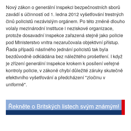
Nový zákon o generální inspekci bezpečnostních sborů
SOCIÁLNÍ SÍTĚ
zavádí s účinností od 1. ledna 2012 vyšetřování trestných
RUBRIKY
činů policistů nezávislým orgánem. Po této změně dlouho
volaly mezinárodní instituce i neziskové organizace,
PLNÁ VERZE STRÁNEK
protože dosavadní inspekce zařazená stejně jako policie
pod Ministerstvo vnitra nezaručovala objektivní přístup.
Řada případů násilného jednání policistů tak byla
bezdůvodně odkládána bez náležitého prošetření. I když
je zřízení generální inspekce krokem k posílení veřejné
kontroly policie, v zákoně chybí důležité záruky skutečně
efektivního vyšetřování a předcházení "zločinu v
uniformě".