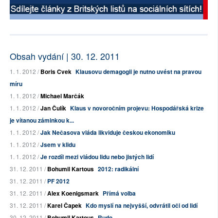
Obsah vydání | 30. 12. 2011
1. 1. 2012 /
Boris Cvek
Klausovu demagogii je nutno uvést na pravou
míru
1. 1. 2012 /
Michael Marčák
1. 1. 2012 /
Jan Čulík
Klaus v novoročním projevu: Hospodářská krize
je vítanou záminkou k...
1. 1. 2012 /
Jak Nečasova vláda likviduje českou ekonomiku
1. 1. 2012 /
Jsem v klidu
1. 1. 2012 /
Je rozdíl mezi vládou lidu nebo jistých lidí
31. 12. 2011 /
Bohumil Kartous
2012: radikální
31. 12. 2011 /
PF 2012
31. 12. 2011 /
Alex Koenigsmark
Přímá volba
31. 12. 2011 /
Karel Čapek
Kdo myslí na nejvyšší, odvrátil oči od lidí
30. 12. 2011 /
Bohumil Kartous
Rudo