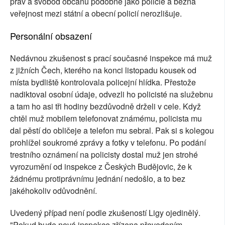
práv a svobod občanů podobně jako policie a běžná
veřejnost mezi státní a obecní policií nerozlišuje.
Personální obsazení
Nedávnou zkušenost s prací současné inspekce má muž
z jižních Čech, kterého na konci listopadu kousek od
místa bydliště kontrolovala policejní hlídka. Přestože
nadiktoval osobní údaje, odvezli ho policisté na služebnu
a tam ho asi tři hodiny bezdůvodně drželi v cele. Když
chtěl muž mobilem telefonovat známému, policista mu
dal pěstí do obličeje a telefon mu sebral. Pak si s kolegou
prohlížel soukromé zprávy a fotky v telefonu. Po podání
trestního oznámení na policisty dostal muž jen strohé
vyrozumění od inspekce z Českých Budějovic, že k
žádnému protiprávnímu jednání nedošlo, a to bez
jakéhokoliv odůvodnění.
Uvedený případ není podle zkušeností Ligy ojedinělý.
"Pokud bude nová inspekce zřízena převedením