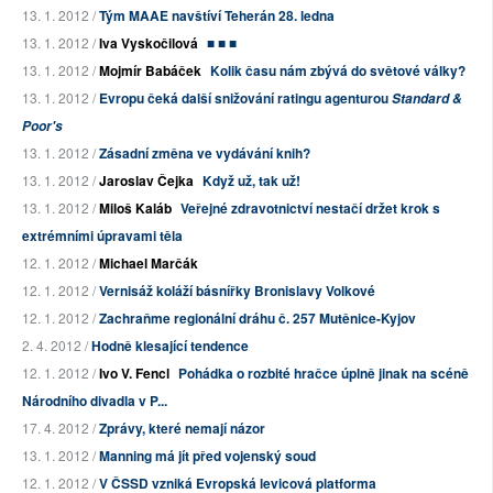
13. 1. 2012 /
Tým MAAE navštíví Teherán 28. ledna
13. 1. 2012 /
Iva Vyskočilová
■ ■ ■
13. 1. 2012 /
Mojmír Babáček
Kolik času nám zbývá do světové války?
13. 1. 2012 /
Evropu čeká další snižování ratingu agenturou
Standard &
Poor's
13. 1. 2012 /
Zásadní změna ve vydávání knih?
13. 1. 2012 /
Jaroslav Čejka
Když už, tak už!
13. 1. 2012 /
Miloš Kaláb
Veřejné zdravotnictví nestačí držet krok s
extrémními úpravami těla
12. 1. 2012 /
Michael Marčák
12. 1. 2012 /
Vernisáž koláží básnířky Bronislavy Volkové
12. 1. 2012 /
Zachraňme regionální dráhu č. 257 Mutěnice-Kyjov
2. 4. 2012 /
Hodně klesající tendence
12. 1. 2012 /
Ivo V. Fencl
Pohádka o rozbité hračce úplně jinak na scéně
Národního divadla v P...
17. 4. 2012 /
Zprávy, které nemají názor
13. 1. 2012 /
Manning má jít před vojenský soud
12. 1. 2012 /
V ČSSD vzniká Evropská levicová platforma