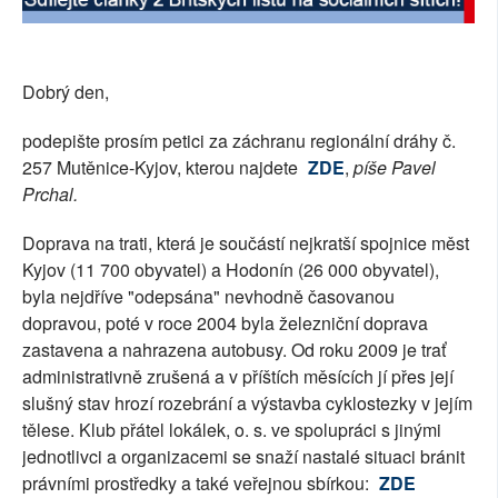
SOCIÁLNÍ SÍTĚ
RUBRIKY
Dobrý den,
PLNÁ VERZE STRÁNEK
podepište prosím petici za záchranu regionální dráhy č.
257 Mutěnice-Kyjov, kterou najdete
ZDE
,
píše Pavel
Prchal.
Doprava na trati, která je součástí nejkratší spojnice měst
Kyjov (11 700 obyvatel) a Hodonín (26 000 obyvatel),
byla nejdříve "odepsána" nevhodně časovanou
dopravou, poté v roce 2004 byla železniční doprava
zastavena a nahrazena autobusy. Od roku 2009 je trať
administrativně zrušená a v příštích měsících jí přes její
slušný stav hrozí rozebrání a výstavba cyklostezky v jejím
tělese. Klub přátel lokálek, o. s. ve spolupráci s jinými
jednotlivci a organizacemi se snaží nastalé situaci bránit
právními prostředky a také veřejnou sbírkou:
ZDE