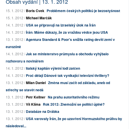
Obsah vydání | 13. 1. 2012
15. 1. 2012 /
Boris Cvek
Problémem českých politiků je bezostyšnost
15. 1. 2012 /
Michael Marčák
14. 1. 2012 /
USA se připravují na izraelský útok na Írán
14. 1. 2012 /
Írán: Máme důkazy, že za vraždou vědce jsou USA
13. 1. 2012 /
Agentura Standard & Poor's snížila rating devíti zemí v
eurozóně
14. 1. 2012 /
Jak se ministerstvo průmyslu a obchodu vyhýbalo
rozhovoru s novinářem
14. 1. 2012 /
Italský kapitán výletní lodi zatčen
14. 1. 2012 /
Proč dělají Dánové tak vynikající televizní thrillery?
13. 1. 2012 /
Milan Daniel
Změna musí začít od základu, aneb od
střechy se stavět nedá
13. 1. 2012 /
Petr Kellner
Na prahu autoritativního režimu
13. 1. 2012 /
Vít Klíma
Rok 2012: Znemožní se politici úplně?
13. 1. 2012 /
Databáze na Drábka
13. 1. 2012 /
USA varovaly Írán, že po uzavření Hormuzského průlivu by
následoval...