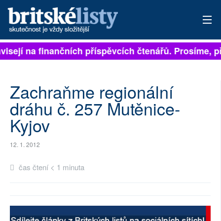
ávisejí na finančních příspěvcích čtenářů. Prosíme, př
PŘIHLÁSIT
AKTUÁLNÍ VYDÁNÍ
Zachraňme regionální
ARCHIV
dráhu č. 257 Mutěnice-
Kyjov
ROZHOVORY
TÉMATA
12. 1. 2012
NEJČTENĚJŠÍ ZA 7 DNÍ
čas čtení < 1 minuta
AUTOŘI
PŘÍSPĚVKY NA PROVOZ