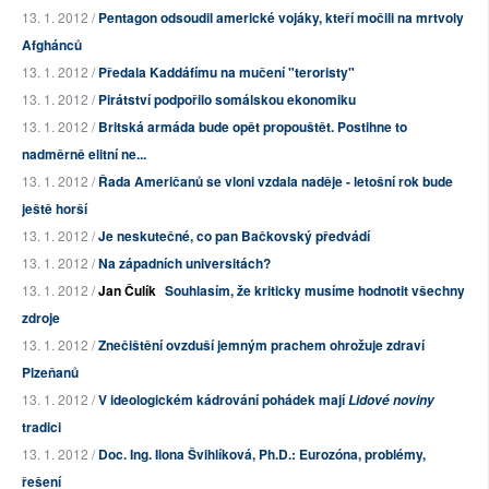
13. 1. 2012 /
Pentagon odsoudil americké vojáky, kteří močili na mrtvoly
Afghánců
13. 1. 2012 /
Předala Kaddáfímu na mučení "teroristy"
13. 1. 2012 /
Pirátství podpořilo somálskou ekonomiku
13. 1. 2012 /
Britská armáda bude opět propouštět. Postihne to
nadměrně elitní ne...
13. 1. 2012 /
Řada Američanů se vloni vzdala naděje - letošní rok bude
ještě horší
13. 1. 2012 /
Je neskutečné, co pan Bačkovský předvádí
13. 1. 2012 /
Na západních universitách?
13. 1. 2012 /
Jan Čulík
Souhlasím, že kriticky musíme hodnotit všechny
zdroje
13. 1. 2012 /
Znečištění ovzduší jemným prachem ohrožuje zdraví
Plzeňanů
13. 1. 2012 /
V ideologickém kádrování pohádek mají
Lidové noviny
tradici
13. 1. 2012 /
Doc. Ing. Ilona Švihlíková, Ph.D.: Eurozóna, problémy,
řešení