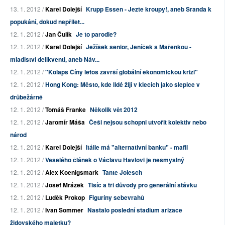
13. 1. 2012 /
Karel Dolejší
Krupp Essen - Jezte kroupy!, aneb Sranda k
popukání, dokud nepřilet...
12. 1. 2012 /
Jan Čulík
Je to parodie?
12. 1. 2012 /
Karel Dolejší
Ježíšek senior, Jeníček s Mařenkou -
mladiství delikventi, aneb Náv...
12. 1. 2012 /
"Kolaps Číny letos završí globální ekonomickou krizi"
12. 1. 2012 /
Hong Kong: Město, kde lidé žijí v klecích jako slepice v
drůbežárně
12. 1. 2012 /
Tomáš Franke
Několik vět 2012
12. 1. 2012 /
Jaromír Máša
Češi nejsou schopni utvořit kolektiv nebo
národ
12. 1. 2012 /
Karel Dolejší
Itálie má "alternativní banku" - mafii
12. 1. 2012 /
Veselého článek o Václavu Havlovi je nesmyslný
12. 1. 2012 /
Alex Koenigsmark
Tante Jolesch
12. 1. 2012 /
Josef Mrázek
Tisíc a tři důvody pro generální stávku
12. 1. 2012 /
Luděk Prokop
Figuríny sebevrahů
12. 1. 2012 /
Ivan Sommer
Nastalo poslední stadium arizace
židovského majetku?