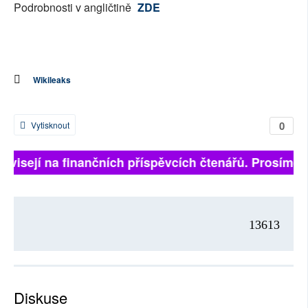
Podrobnosti v angličtině
ZDE
Wikileaks
0
Vytisknout
závisejí na finančních příspěvcích čtenářů. Prosíme, p
13613
Diskuse