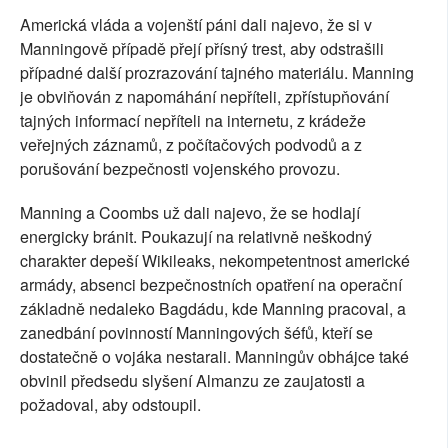
Americká vláda a vojenští páni dali najevo, že si v
Manningově případě přejí přísný trest, aby odstrašili
případné další prozrazování tajného materiálu. Manning
je obviňován z napomáhání nepříteli, zpřístupňování
tajných informací nepříteli na internetu, z krádeže
veřejných záznamů, z počítačových podvodů a z
porušování bezpečnosti vojenského provozu.
Manning a Coombs už dali najevo, že se hodlají
energicky bránit. Poukazují na relativně neškodný
charakter depeší Wikileaks, nekompetentnost americké
armády, absenci bezpečnostních opatření na operační
základně nedaleko Bagdádu, kde Manning pracoval, a
zanedbání povinností Manningových šéfů, kteří se
dostatečně o vojáka nestarali. Manningův obhájce také
obvinil předsedu slyšení Almanzu ze zaujatosti a
požadoval, aby odstoupil.