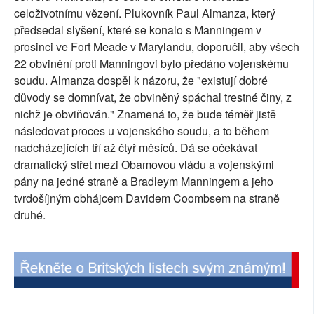
celoživotnímu vězení. Plukovník Paul Almanza, který
SOCIÁLNÍ SÍTĚ
předsedal slyšení, které se konalo s Manningem v
prosinci ve Fort Meade v Marylandu, doporučil, aby všech
RUBRIKY
22 obvinění proti Manningovi bylo předáno vojenskému
soudu. Almanza dospěl k názoru, že "existují dobré
PLNÁ VERZE STRÁNEK
důvody se domnívat, že obviněný spáchal trestné činy, z
nichž je obviňován." Znamená to, že bude téměř jistě
následovat proces u vojenského soudu, a to během
nadcházejících tří až čtyř měsíců. Dá se očekávat
dramatický střet mezi Obamovou vládu a vojenskými
pány na jedné straně a Bradleym Manningem a jeho
tvrdošíjným obhájcem Davidem Coombsem na straně
druhé.