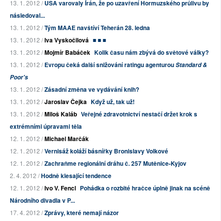
13. 1. 2012 /
USA varovaly Írán, že po uzavření Hormuzského průlivu by
následoval...
13. 1. 2012 /
Tým MAAE navštíví Teherán 28. ledna
13. 1. 2012 /
Iva Vyskočilová
■ ■ ■
13. 1. 2012 /
Mojmír Babáček
Kolik času nám zbývá do světové války?
13. 1. 2012 /
Evropu čeká další snižování ratingu agenturou
Standard &
Poor's
13. 1. 2012 /
Zásadní změna ve vydávání knih?
13. 1. 2012 /
Jaroslav Čejka
Když už, tak už!
13. 1. 2012 /
Miloš Kaláb
Veřejné zdravotnictví nestačí držet krok s
extrémními úpravami těla
12. 1. 2012 /
Michael Marčák
12. 1. 2012 /
Vernisáž koláží básnířky Bronislavy Volkové
12. 1. 2012 /
Zachraňme regionální dráhu č. 257 Mutěnice-Kyjov
2. 4. 2012 /
Hodně klesající tendence
12. 1. 2012 /
Ivo V. Fencl
Pohádka o rozbité hračce úplně jinak na scéně
Národního divadla v P...
17. 4. 2012 /
Zprávy, které nemají názor