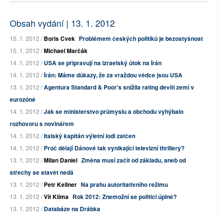
Obsah vydání | 13. 1. 2012
15. 1. 2012 /
Boris Cvek
Problémem českých politiků je bezostyšnost
15. 1. 2012 /
Michael Marčák
14. 1. 2012 /
USA se připravují na izraelský útok na Írán
14. 1. 2012 /
Írán: Máme důkazy, že za vraždou vědce jsou USA
13. 1. 2012 /
Agentura Standard & Poor's snížila rating devíti zemí v
eurozóně
14. 1. 2012 /
Jak se ministerstvo průmyslu a obchodu vyhýbalo
rozhovoru s novinářem
14. 1. 2012 /
Italský kapitán výletní lodi zatčen
14. 1. 2012 /
Proč dělají Dánové tak vynikající televizní thrillery?
13. 1. 2012 /
Milan Daniel
Změna musí začít od základu, aneb od
střechy se stavět nedá
13. 1. 2012 /
Petr Kellner
Na prahu autoritativního režimu
13. 1. 2012 /
Vít Klíma
Rok 2012: Znemožní se politici úplně?
13. 1. 2012 /
Databáze na Drábka