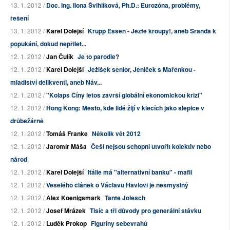
13. 1. 2012 /
Doc. Ing. Ilona Švihlíková, Ph.D.: Eurozóna, problémy,
řešení
13. 1. 2012 /
Karel Dolejší
Krupp Essen - Jezte kroupy!, aneb Sranda k
popukání, dokud nepřilet...
12. 1. 2012 /
Jan Čulík
Je to parodie?
12. 1. 2012 /
Karel Dolejší
Ježíšek senior, Jeníček s Mařenkou -
mladiství delikventi, aneb Náv...
12. 1. 2012 /
"Kolaps Číny letos završí globální ekonomickou krizi"
12. 1. 2012 /
Hong Kong: Město, kde lidé žijí v klecích jako slepice v
drůbežárně
12. 1. 2012 /
Tomáš Franke
Několik vět 2012
12. 1. 2012 /
Jaromír Máša
Češi nejsou schopni utvořit kolektiv nebo
národ
12. 1. 2012 /
Karel Dolejší
Itálie má "alternativní banku" - mafii
12. 1. 2012 /
Veselého článek o Václavu Havlovi je nesmyslný
12. 1. 2012 /
Alex Koenigsmark
Tante Jolesch
12. 1. 2012 /
Josef Mrázek
Tisíc a tři důvody pro generální stávku
12. 1. 2012 /
Luděk Prokop
Figuríny sebevrahů