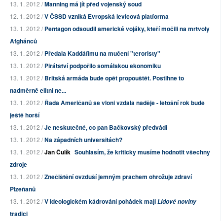
13. 1. 2012 /
Manning má jít před vojenský soud
12. 1. 2012 /
V ČSSD vzniká Evropská levicová platforma
13. 1. 2012 /
Pentagon odsoudil americké vojáky, kteří močili na mrtvoly
Afghánců
13. 1. 2012 /
Předala Kaddáfímu na mučení "teroristy"
13. 1. 2012 /
Pirátství podpořilo somálskou ekonomiku
13. 1. 2012 /
Britská armáda bude opět propouštět. Postihne to
nadměrně elitní ne...
13. 1. 2012 /
Řada Američanů se vloni vzdala naděje - letošní rok bude
ještě horší
13. 1. 2012 /
Je neskutečné, co pan Bačkovský předvádí
13. 1. 2012 /
Na západních universitách?
13. 1. 2012 /
Jan Čulík
Souhlasím, že kriticky musíme hodnotit všechny
zdroje
13. 1. 2012 /
Znečištění ovzduší jemným prachem ohrožuje zdraví
Plzeňanů
13. 1. 2012 /
V ideologickém kádrování pohádek mají
Lidové noviny
tradici