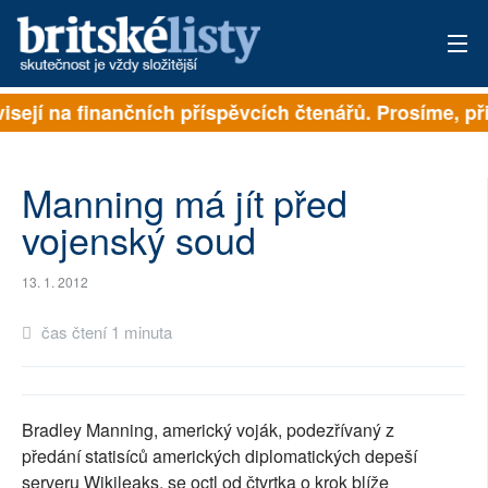
visejí na finančních příspěvcích čtenářů. Prosíme, při
PŘIHLÁSIT
AKTUÁLNÍ VYDÁNÍ
Manning má jít před
ARCHIV
vojenský soud
ROZHOVORY
13. 1. 2012
TÉMATA
čas čtení 1 minuta
NEJČTENĚJŠÍ ZA 7 DNÍ
AUTOŘI
Bradley Manning, americký voják, podezřívaný z
předání statisíců amerických diplomatických depeší
PŘÍSPĚVKY NA PROVOZ
serveru Wikileaks, se octl od čtvrtka o krok blíže