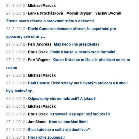
27. 3. 2012 /
Michael Marčák
27. 3. 2012 /
Lenka Procházková
,
Mojmír Grygar
,
Václav Dvořák
Zrušte návrh zákona o narovnání státu s církvemi
28. 3. 2012 /
David Cameron donucen přiznat, že uspořádal pro
sponzory své strany...
27. 3. 2012 /
Petr Andreas
Mají něco i na prezidenta?
27. 3. 2012 /
Boris Cvek
Podle Klause je demokracie formální
27. 3. 2012 /
Petr Wagner
Klaus: Krást se může, ale přicházet se na to
nesmí
27. 3. 2012 /
Michael Marčák
27. 3. 2012 /
Raúl Castro: Úzké vztahy mezi Svatým stolcem a Kubou
byly budovány...
27. 3. 2012 /
Odposlechy ničí demokracii? A jakou?
23. 3. 2012 /
Michael Marčák
26. 3. 2012 /
Boris Cvek
Krnovské lesy opět ničí motorkáři
27. 3. 2012 /
Jan Sláma
Kam se staršími lidmi
27. 3. 2012 /
Šlo skutečně o selhání jednotlivce?
27. 3. 2012 /
Hierarchie zpupnosti