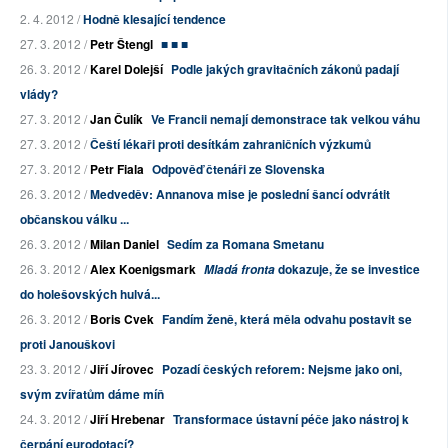
2. 4. 2012 /
Hodně klesající tendence
27. 3. 2012 /
Petr Štengl
■ ■ ■
26. 3. 2012 /
Karel Dolejší
Podle jakých gravitačních zákonů padají
vlády?
27. 3. 2012 /
Jan Čulík
Ve Francii nemají demonstrace tak velkou váhu
27. 3. 2012 /
Čeští lékaři proti desítkám zahraničních výzkumů
27. 3. 2012 /
Petr Fiala
Odpověď čtenáři ze Slovenska
26. 3. 2012 /
Medveděv: Annanova mise je poslední šancí odvrátit
občanskou válku ...
26. 3. 2012 /
Milan Daniel
Sedím za Romana Smetanu
26. 3. 2012 /
Alex Koenigsmark
dokazuje, že se investice
Mladá fronta
do holešovských hulvá...
26. 3. 2012 /
Boris Cvek
Fandím ženě, která měla odvahu postavit se
proti Janouškovi
23. 3. 2012 /
Jiří Jírovec
Pozadí českých reforem: Nejsme jako oni,
svým zvířatům dáme míň
24. 3. 2012 /
Jiří Hrebenar
Transformace ústavní péče jako nástroj k
čerpání eurodotací?