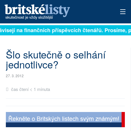
závisejí na finančních příspěvcích čtenářů. Prosíme, p
PŘIHLÁSIT
AKTUÁLNÍ VYDÁNÍ
Šlo skutečně o selhání
ARCHIV
jednotlivce?
ROZHOVORY
27. 3. 2012
TÉMATA
čas čtení < 1 minuta
NEJČTENĚJŠÍ ZA 7 DNÍ
AUTOŘI
PŘÍSPĚVKY NA PROVOZ