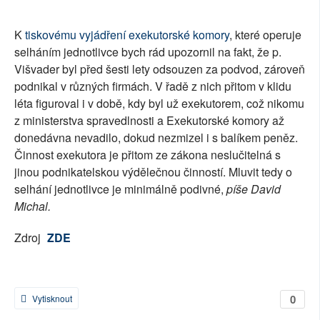
SOCIÁLNÍ SÍTĚ
K
tiskovému vyjádření exekutorské komory
, které operuje
RUBRIKY
selháním jednotlivce bych rád upozornil na fakt, že p.
Višvader byl před šesti lety odsouzen za podvod, zároveň
PLNÁ VERZE STRÁNEK
podnikal v různých firmách. V řadě z nich přitom v klidu
léta figuroval i v době, kdy byl už exekutorem, což nikomu
z ministerstva spravedlnosti a Exekutorské komory až
donedávna nevadilo, dokud nezmizel i s balíkem peněz.
Činnost exekutora je přitom ze zákona neslučitelná s
jinou podnikatelskou výdělečnou činností. Mluvit tedy o
selhání jednotlivce je minimálně podivné,
píše David
Michal.
Zdroj
ZDE
0
Vytisknout