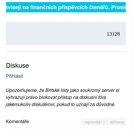
ě závisejí na finančních příspěvcích čtenářů. Prosíme,
13128
Diskuse
Přihlásit
Upozorňujeme, že Britské listy jako soukromý server si
vyhrazují právo blokovat přístup na diskusní fóra
jakémukoliv diskutérovi, pokud to uznají za důvodné.
Komentáře
nejnovější
oblíbené