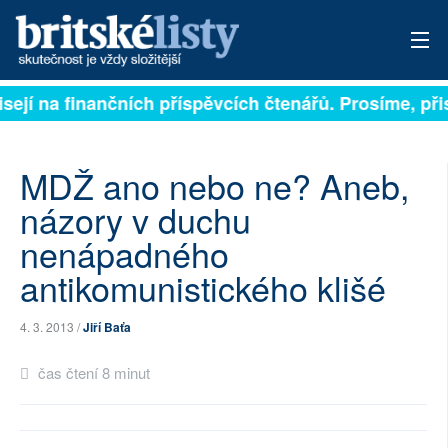
isejí na finančních příspěvcích čtenářů. Prosíme, přis
PŘIHLÁSIT
AKTUÁLNÍ VYDÁNÍ
MDŽ ano nebo ne? Aneb,
ARCHIV
názory v duchu
nenápadného
ROZHOVORY
antikomunistického klišé
TÉMATA
4. 3. 2013 /
Jiří Baťa
NEJČTENĚJŠÍ ZA 7 DNÍ
čas čtení 8 minut
AUTOŘI
PŘÍSPĚVKY NA PROVOZ