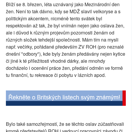
Blíží se 8. březen, léta uznávaný jako Mezinárodní den
SOCIÁLNÍ SÍTĚ
žen. Není to tak dávno, kdy se MDŽ slavil velkoryse a s
politickým akcentem, nicméně tento svátek byl
RUBRIKY
respektován až tak, že byl vnímán nejen jako oslava žen,
ale i důvod k různým projevům pozornosti ženám od
PLNÁ VERZE STRÁNEK
různých složek tehdejší společnosti. Mám tím na mysli
např. večírky, pořádané především ZV ROH (pro neznalé
dnešní "odbory"), kde byly ženám předávány nejen kytice
či jiné k té příležitosti vhodné dárky, ale mnohdy
docházelo i ocenění práce žen, předání odměn ve formě
tu finanční, tu rekreace či pobytu v lázních apod.
Bylo také samozřejmostí, že se těchto oslav zúčastňovali
kromě představitelů ROH i vedoucí pracovníci závodu či