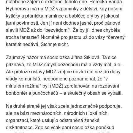
notabene zájem o existenci tohoto dne. Herečka Vanda
Hybnerová má na MDŽ vzpomínky z dětství, kdy nošení
kytičky a přáníčka mamince a babičce prý byly jakousi
jarní povinností. Jen jí není dodnes jasné, proč pánové
slavili MDŽ až do "bezvědomí". Že by jí i dnes chyběla
trocha fantazie? Nicméně pro jistotu už do vázy "červený"
karafiát nedává. Sichr je sichr.
Zajímavý názor má socioložka Jiřina Šiklová. Ta sice
přiznává, že MDŽ smysl bezesporu má a vždy měl, ale...
Ale protože oslavy MDŽ zřejmě nevidí dál než do doby
vlády komunistů, neopomene poznamenat, že "v
minulém režimu" byl (MDŽ) zprofanován na rozdávání
bonboniér a punčocháčů -- a skutečný obsah se vytratil.
Na druhé straně jej však zcela jednoznačně podporuje,
ale na bázi mezinárodních, národních i lokálních
organizací, které usilují o odstraněná ženské
diskriminace. Zde se však paní socioložka poněkud