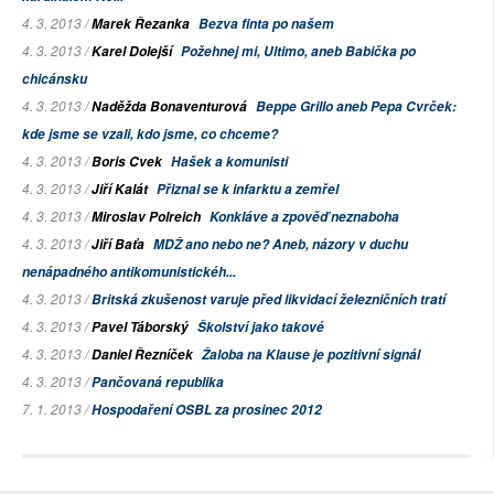
4. 3. 2013 /
Marek Řezanka
Bezva finta po našem
4. 3. 2013 /
Karel Dolejší
Požehnej mi, Ultimo, aneb
Babička
po
chicánsku
4. 3. 2013 /
Naděžda Bonaventurová
Beppe Grillo aneb Pepa Cvrček:
kde jsme se vzali, kdo jsme, co chceme?
4. 3. 2013 /
Boris Cvek
Hašek a komunisti
4. 3. 2013 /
Jiří Kalát
Přiznal se k infarktu a zemřel
4. 3. 2013 /
Miroslav Polreich
Konkláve a zpověď neznaboha
4. 3. 2013 /
Jiří Baťa
MDŽ ano nebo ne? Aneb, názory v duchu
nenápadného antikomunistickéh...
4. 3. 2013 /
Britská zkušenost varuje před likvidací železničních tratí
4. 3. 2013 /
Pavel Táborský
Školství jako takové
4. 3. 2013 /
Daniel Řezníček
Žaloba na Klause je pozitivní signál
4. 3. 2013 /
Pančovaná republika
7. 1. 2013 /
Hospodaření OSBL za prosinec 2012