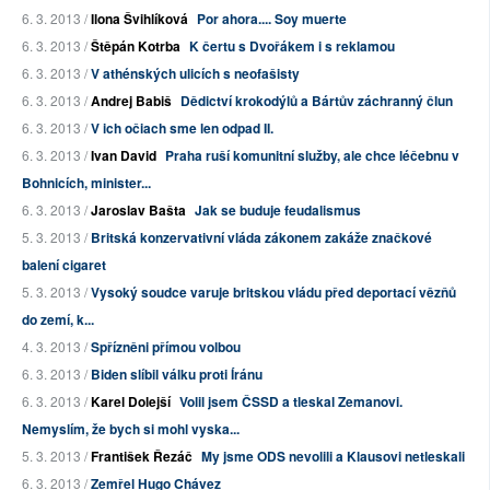
6. 3. 2013 /
Ilona Švihlíková
Por ahora.... Soy muerte
6. 3. 2013 /
Štěpán Kotrba
K čertu s Dvořákem i s reklamou
6. 3. 2013 /
V athénských ulicích s neofašisty
6. 3. 2013 /
Andrej Babiš
Dědictví krokodýlů a Bártův záchranný člun
6. 3. 2013 /
V ich očiach sme len odpad II.
6. 3. 2013 /
Ivan David
Praha ruší komunitní služby, ale chce léčebnu v
Bohnicích, minister...
6. 3. 2013 /
Jaroslav Bašta
Jak se buduje feudalismus
5. 3. 2013 /
Britská konzervativní vláda zákonem zakáže značkové
balení cigaret
5. 3. 2013 /
Vysoký soudce varuje britskou vládu před deportací vězňů
do zemí, k...
4. 3. 2013 /
Spřízněni přímou volbou
6. 3. 2013 /
Biden slíbil válku proti Íránu
6. 3. 2013 /
Karel Dolejší
Volil jsem ČSSD a tleskal Zemanovi.
Nemyslím, že bych si mohl vyska...
5. 3. 2013 /
František Řezáč
My jsme ODS nevolili a Klausovi netleskali
6. 3. 2013 /
Zemřel Hugo Chávez