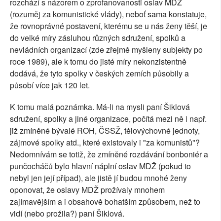
rozchází s názorem o zprofanovanosti oslav MDŽ
(rozuměj za komunistické vlády), neboť sama konstatuje,
že rovnoprávné postavení, kterému se u nás ženy těší, je
do velké míry zásluhou různých sdružení, spolků a
nevládních organizací (zde zřejmě myšleny subjekty po
roce 1989), ale k tomu do jisté míry nekonzistentně
dodává, že tyto spolky v českých zemích působily a
působí více jak 120 let.
K tomu malá poznámka. Má-li na mysli paní Šiklová
sdružení, spolky a jiné organizace, počítá mezi ně i např.
již zmíněné bývalé ROH, ČSSŽ, tělovýchovné jednoty,
zájmové spolky atd., které existovaly i "za komunistů"?
Nedomnívám se totiž, že zmíněné rozdávání bonboniér a
punčocháčů bylo hlavní náplní oslav MDŽ (pokud to
nebyl jen její případ), ale jistě jí budou mnohé ženy
oponovat, že oslavy MDŽ prožívaly mnohem
zajímavějším a i obsahově bohatším způsobem, než to
vidí (nebo prožila?) paní Šiklová.