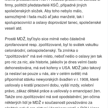
firmy, političtí představitelé KSČ, případně jiných
společenských složek. Aby toho nebylo málo,
samozřejmě i řada mužů ať jako manželé, tak i
spolupracovníci a oslavy doprovázel tanec, společenské
veselí atd.
Prostě MDŽ, byť bylo sice mírně nebo částečně
zprofanované resp. zpolitizované, byl to svátek vskutku
celonárodní, celospolečenský. Ta zmínka o
"zpolitizování" má své místo, neboť nešlo o oslavy jen tak
pro nic za nic, ale historie, jakkoliv je dnes velmi často
dehonestována, má své kořeny v USA. MDŽ jako takový
(a neslaví se pouze u nás, ale v celém světě) má
připomínat stávku newyorských švadlen v r. 1908, které
usilovaly o kratší pracovní dobu, vyšší mzdy, volební
právo, zákaz dětské práce a usilovaly o emancipaci žen.
Takže ono zpolitizování má své opodstatnění, jen očima
některých lidí je MDŽ v současnosti považováno za