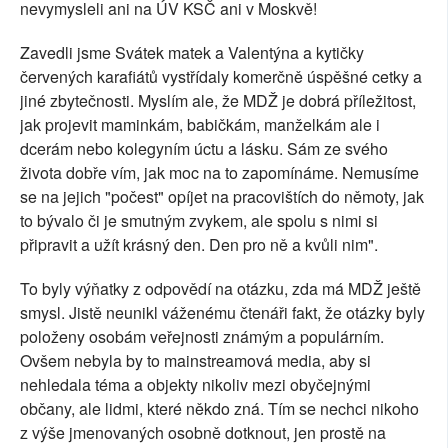
nevymysleli ani na ÚV KSČ ani v Moskvě!
Zavedli jsme Svátek matek a Valentýna a kytičky
červených karafiátů vystřídaly komerčně úspěšné cetky a
jiné zbytečnosti. Myslím ale, že MDŽ je dobrá příležitost,
jak projevit maminkám, babičkám, manželkám ale i
dcerám nebo kolegyním úctu a lásku. Sám ze svého
života dobře vím, jak moc na to zapomínáme. Nemusíme
se na jejich "počest" opíjet na pracovištích do němoty, jak
to bývalo či je smutným zvykem, ale spolu s nimi si
připravit a užít krásný den. Den pro ně a kvůli nim".
To byly výňatky z odpovědí na otázku, zda má MDŽ ještě
smysl. Jistě neunikl váženému čtenáři fakt, že otázky byly
položeny osobám veřejnosti známým a populárním.
Ovšem nebyla by to mainstreamová media, aby si
nehledala téma a objekty nikoliv mezi obyčejnými
občany, ale lidmi, které někdo zná. Tím se nechci nikoho
z výše jmenovaných osobně dotknout, jen prostě na