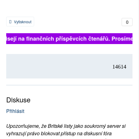
0
Vytisknout
ávisejí na finančních příspěvcích čtenářů. Prosíme, př
14614
Diskuse
Přihlásit
Upozorňujeme, že Britské listy jako soukromý server si
vyhrazují právo blokovat přístup na diskusní fóra