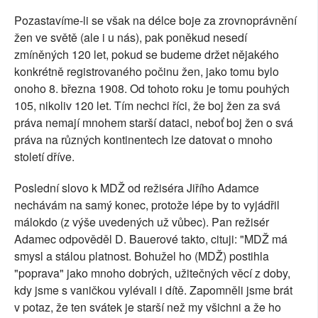
Pozastavíme-li se však na délce boje za zrovnoprávnění
žen ve světě (ale i u nás), pak poněkud nesedí
zmíněných 120 let, pokud se budeme držet nějakého
konkrétně registrovaného počinu žen, jako tomu bylo
onoho 8. března 1908. Od tohoto roku je tomu pouhých
105, nikoliv 120 let. Tím nechci říci, že boj žen za svá
práva nemají mnohem starší dataci, neboť boj žen o svá
práva na různých kontinentech lze datovat o mnoho
století dříve.
Poslední slovo k MDŽ od režiséra Jiřího Adamce
nechávám na samý konec, protože lépe by to vyjádřil
málokdo (z výše uvedených už vůbec). Pan režisér
Adamec odpověděl D. Bauerové takto, cituji: "MDŽ má
smysl a stálou platnost. Bohužel ho (MDŽ) postihla
"poprava" jako mnoho dobrých, užitečných věcí z doby,
kdy jsme s vaničkou vylévali i dítě. Zapomněli jsme brát
v potaz, že ten svátek je starší než my všichni a že ho