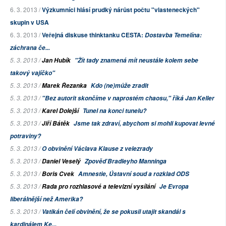
6. 3. 2013 /
Výzkumníci hlásí prudký nárůst počtu "vlasteneckých"
skupin v USA
6. 3. 2013 /
Veřejná diskuse thinktanku CESTA:
Dostavba Temelína:
záchrana če...
5. 3. 2013 /
Jan Hubík
"Žít tady znamená mít neustále kolem sebe
takový vajíčko"
5. 3. 2013 /
Marek Řezanka
Kdo (ne)může zradit
5. 3. 2013 /
"Bez autorit skončíme v naprostém chaosu," říká Jan Keller
5. 3. 2013 /
Karel Dolejší
Tunel na konci tunelu?
5. 3. 2013 /
Jiří Bátěk
Jsme tak zdraví, abychom si mohli kupovat levné
potraviny?
5. 3. 2013 /
O obvinění Václava Klause z velezrady
5. 3. 2013 /
Daniel Veselý
Zpověď Bradleyho Manninga
5. 3. 2013 /
Boris Cvek
Amnestie, Ústavní soud a rozklad ODS
5. 3. 2013 /
Rada pro rozhlasové a televizní vysílání
Je Evropa
liberálnější než Amerika?
5. 3. 2013 /
Vatikán čelí obvinění, že se pokusil utajit skandál s
kardinálem Ke...