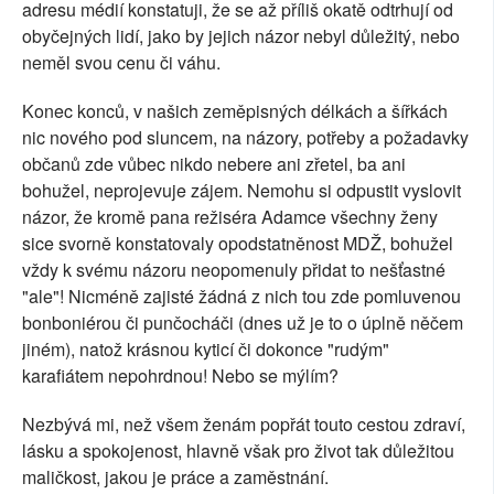
adresu médií konstatuji, že se až příliš okatě odtrhují od
obyčejných lidí, jako by jejich názor nebyl důležitý, nebo
neměl svou cenu či váhu.
Konec konců, v našich zeměpisných délkách a šířkách
nic nového pod sluncem, na názory, potřeby a požadavky
občanů zde vůbec nikdo nebere ani zřetel, ba ani
bohužel, neprojevuje zájem. Nemohu si odpustit vyslovit
názor, že kromě pana režiséra Adamce všechny ženy
sice svorně konstatovaly opodstatněnost MDŽ, bohužel
vždy k svému názoru neopomenuly přidat to nešťastné
"ale"! Nicméně zajisté žádná z nich tou zde pomluvenou
bonboniérou či punčocháči (dnes už je to o úplně něčem
jiném), natož krásnou kyticí či dokonce "rudým"
karafiátem nepohrdnou! Nebo se mýlím?
Nezbývá mi, než všem ženám popřát touto cestou zdraví,
lásku a spokojenost, hlavně však pro život tak důležitou
maličkost, jakou je práce a zaměstnání.