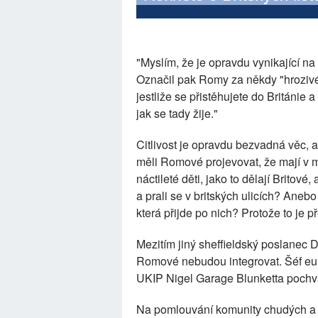
"Myslím, že je opravdu vynikající na 
Označil pak Romy za někdy "hrozivé"
jestliže se přistěhujete do Británie a 
jak se tady žije."
Citlivost je opravdu bezvadná věc, 
měli Romové projevovat, že mají v m
náctileté děti, jako to dělají Britov
a prali se v britských ulicích? Anebo
která přijde po nich? Protože to je př
Mezitím jiný sheffieldský poslanec 
Romové nebudou integrovat. Šéf eur
UKIP Nigel Garage Blunketta pochvá
Na pomlouvání komunity chudých a m