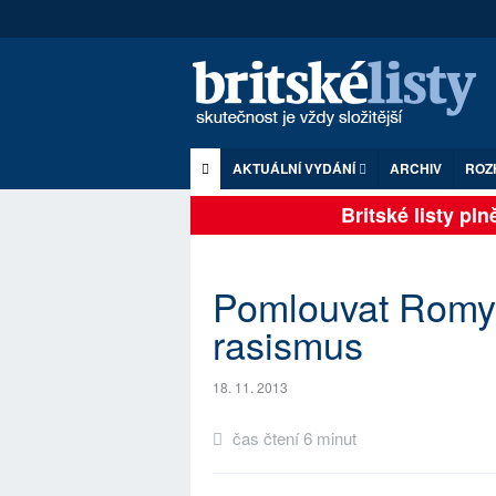
AKTUÁLNÍ VYDÁNÍ
ARCHIV
ROZ
Britské listy plně 
Pomlouvat Romy 
rasismus
18. 11. 2013
čas čtení 6 minut