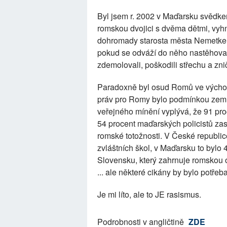
Byl jsem r. 2002 v Maďarsku svědke
romskou dvojici s dvěma dětmi, vyhna
dohromady starosta města Nemetker.
pokud se odváží do něho nastěhovat,
zdemolovali, poškodili střechu a zni
Paradoxně byl osud Romů ve východ
práv pro Romy bylo podmínkou zemí
veřejného mínění vyplývá, že 91 pr
54 procent maďarských policistů zast
romské totožnosti. V České republic
zvláštních škol, v Maďarsku to bylo 
Slovensku, který zahrnuje romskou o
... ale některé cikány by bylo potřeba 
Je mi líto, ale to JE rasismus.
Podrobnosti v angličtině
ZDE