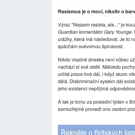
Rasismus je o moci, nikoliv o bar
Výraz "Nejsem rasista, ale..." je kou
Guardian komentátor Gary Younge.
urážky, která má následovat. Je to 
spáchám svévolnou špinavost.
Nikdo vlastně dneska není vůbec už 
nachází si své oběti. Málokdo pochy
určitá praxe trvá dál, i když skoro n
dělá. Diskriminační systém dál exist
jeho existenci nepřijímá odpovědnost
A tak je tomu za poslední týden v B
samozřejmě provedl ono osobní prohlá