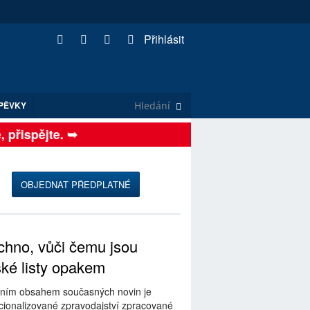
Přihlásit
PĚVKY
řispějte. ➥
OBJEDNAT PŘEDPLATNÉ
hno, vůči čemu jsou
ské listy opakem
ním obsahem současných novin je
ionalizované zpravodajství zpracované