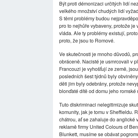
Být proti démonizaci určitých lidí n
velkého množství chudých lidí vyžadu
S těmi problémy budou nejpravděpod
pro to nejhůře vybaveny, protože je 
vláda. Ale ty problémy existují, pro
proto, že jsou to Romové.
Ve skutečnosti je mnoho důvodů, p
obráceně. Nacisté je usmrcovali v p
Francouzi je vyhošťují ze země, jso
posledních šest týdnů byly obviněny 
děti jim byly odebrány, protože nev
blonďaté dítě od domu jeho romské 
Tuto diskriminaci nelegitimizuje s
komunity, jak je tomu v Sheffieldu. 
chátrou, ať se zahaluje do anglické
reklamě firmy United Colours of Ben
Blunkett, musíme se obávat pogrom