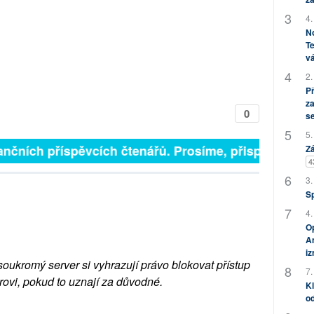
4.
No
Te
vá
2.
P
za
0
s
5.
nčních příspěvcích čtenářů. Prosíme, přispějte. ➥
Zá
4
3.
S
4.
Op
Am
i
soukromý server si vyhrazují právo blokovat přístup
7.
rovi, pokud to uznají za důvodné.
Kl
od