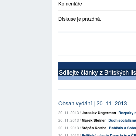
Komentáře
Diskuse je prázdná.
Obsah vydání | 20. 11. 2013
20. 11. 2013 /
Jaroslav Ungerman
Rozpaky n
20. 11. 2013 /
Marek Steiner
Duch socialis
20. 11. 2013 /
Štěpán Kotrba
Babišův a Sobo
20. 11. 2013 /
Politický vězeň: Dnes je to v