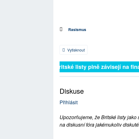
Rasismus
Vytisknout
Britské listy plně závisejí na fina
Diskuse
Přihlásit
Upozorňujeme, že Britské listy jako 
na diskusní fóra jakémukoliv diskuté