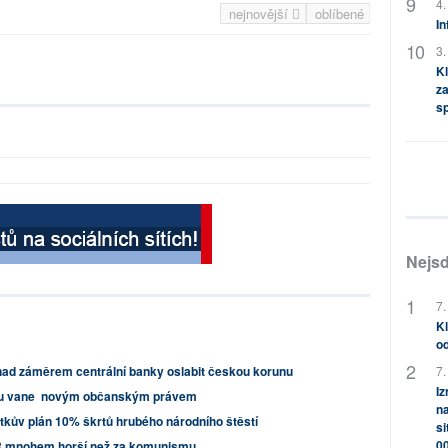
4.
nejnovější
oblíbené
In
3.
Kl
za
s
Nejsd
7.
Kl
od
7.
ad záměrem centrální banky oslabit českou korunu
Iz
mu vane novým občanským právem
na
tkův plán 10% škrtů hrubého národního štěstí
si
0
 ČR mnohem horší než za komunismu