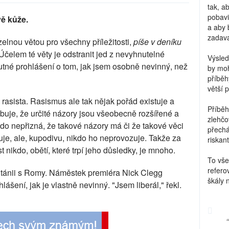
tak, a
pobavi
vě kůže.
a aby 
zadava
zelnou větou pro všechny příležitosti,
píše v deníku
Účelem té věty je odstranit jed z nevyhnutelné
Výsled
nutné prohlášení o tom, jak jsem osobně nevinný, než
by moh
příběh
větší 
rasista. Rasismus ale tak nějak pořád existuje a
Příběh
buje, že určité názory jsou všeobecně rozšířené a
zlehčo
ikdo nepřizná, že takové názory má či že takové věci
přechá
uje, ale, kupodivu, nikdo ho neprovozuje. Takže za
riskant
 nikdo, obětí, které trpí jeho důsledky, je mnoho.
To vše
refero
ritánii s Romy. Náměstek premiéra Nick Clegg
škály 
šení, jak je vlastně nevinný. "Jsem liberál," řekl.