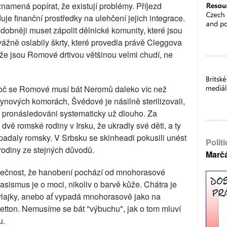
eznamená popírat, že existují problémy. Příjezd
je finanční prostředky na ulehčení jejich integrace.
obněji muset zápolit dělnické komunity, které jsou
vážně oslabily škrty, které provedla právě Cleggova
tože jsou Romové drtivou většinou velmi chudí, ne
roč se Romové musí bát Neromů daleko víc než
lynových komorách, Švédové je násilně sterilizovali,
u pronásledováni systematicky už dlouho. Za
dvě romské rodiny v Irsku, že ukradly své děti, a ty
ypadaly romsky. V Srbsku se skinheadi pokusili unést
Polit
rodiny ze stejných důvodů.
Marč
kutečnost, že hanobení pochází od mnohorasové
Rasismus je o moci, nikoliv o barvě kůže. Chátra je
 vlajky, anebo ať vypadá mnohorasově jako na
etton. Nemusíme se bát "výbuchu", jak o tom mluví
u.