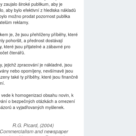
by zaujalo široké publikum, aby je
lo, aby bylo efektivní z hlediska nákladů
bylo možno prodat pozornost publika
telům reklamy.
kem je, že jsou přehlíženy příběhy, které
ly pohoršit, a přednost dostávají
y, které jsou přijatelné a zábavné pro
počet čtenářů.
y, jejichž zpracování je nákladné, jsou
vány nebo opomíjeny, nevšímavě jsou
zeny také ty příběhy, které jsou finančně
ní.
 vede k homogenizaci obsahu novin, k
vání o bezpečných otázkách a omezení
názorů a vyjadřovaných myšlenek.
R.G. Picard, (2004)
“Commercialism and newspaper