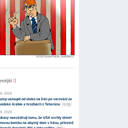
enější
 8. 2026
ump ustoupil od útoků na Írán po varování ze
aúdské Arábie a hrozbách z Teheránu
10132
 8. 2026
kazy nasvědčují tomu, že USA svrhly téměř
novou bombu na obytný dům v Íránu, přičemž
hynulo dvouleté dítě a jeho rodiče
9891