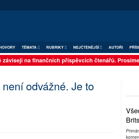
HOVORY
TÉMATA
RUBRIKY
NEJČTENĚJŠÍ
AUTOŘI
PŘÍS
závisejí na finančních příspěvcích čtenářů. Prosíme, p
není odvážné. Je to
Všec
Brit
Primár
komerc