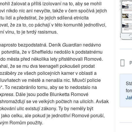
mohli žalovat a příliš izolovaní na to, aby se mohli
ovi nikdo nic ani nevyčte, takže v čem spočívá jejich
idí a předstírat, že jejich sdílená etnicita
, že za to, co páchají v této komunitě jednotlivci,
ní vinu, to je tvrdý rasismus.
 naprosto bezpodstatná. Deník
Guardian
nedávno
u potvrdila, že v Sheffieldu nedošlo k podstatnému
e do města před několika lety přistěhovali Romové.
P
sahal, že se mu dva teenageři pokoušeli prodat
záběry ze všech policejních kamer v oblasti a
uvňatech ve městě a nenašla nic. Mluvčí policie
St
p". To nezabránilo tomu, aby se to nedostalo na
for
xpress
. Dále jsou podle Blunketta Romové
Ja
shromažďují se ve velkých počtech na ulicích. Avšak
okování ulic existují zákony. Ty by neměly být
jako celku, ale pokud je jednotliví Romové poruší,
tlivým Romům použity.