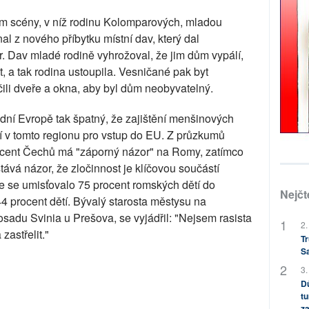
m scény, v níž rodinu Kolomparových, mladou
l z nového příbytku místní dav, který dal
 Dav mladé rodině vyhrožoval, že jim dům vypálí,
 a tak rodina ustoupila. Vesničané pak byt
čili dveře a okna, aby byl dům neobyvatelný.
ní Evropě tak špatný, že zajištění menšinových
 v tomto regionu pro vstup do EU. Z průzkumů
ocent Čechů má "záporný názor" na Romy, zatímco
ává názor, že zločinnost je klíčovou součástí
e se umisťovalo 75 procent romských dětí do
Nejčt
44 procent dětí. Bývalý starosta městysu na
sadu Svinia u Prešova, se vyjádřil: "Nejsem rasista
2.
zastřelit."
Tr
S
3.
Dů
tu
za