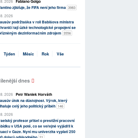
 8. 2026
Fabiano Golgo
fantino zjišťuje, že FIFA není jeho firma
3983
 8. 2026
ausův podržtaška v roli Babišova ministra
hraničí tají úzké technologické propojení se
přízněným dezinformačním zdrojem
3556
Týden
Měsíc
Rok
Vše
ílenější dnes
 8. 2026
Petr Waniek Horváth
ausův útok na důstojnost. Výrok, který
haluje celý jeho politický příběh
146
 8. 2026
raelský profesor přišel o prestižní pracovní
bídku v USA poté, co se veřejně vyjádřil k
tuaci v Gaze. Nyní mu univerzita vyplatí 250
00 dolarů odškodného
21