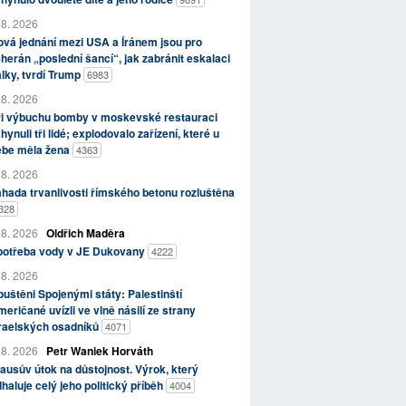
 8. 2026
vá jednání mezi USA a Íránem jsou pro
herán „poslední šancí“, jak zabránit eskalaci
lky, tvrdí Trump
6983
 8. 2026
ři výbuchu bomby v moskevské restauraci
hynuli tři lidé; explodovalo zařízení, které u
ebe měla žena
4363
 8. 2026
hada trvanlivosti římského betonu rozluštěna
328
 8. 2026
Oldřich Maděra
potřeba vody v JE Dukovany
4222
 8. 2026
uštěni Spojenými státy: Palestinští
eričané uvízli ve vlně násilí ze strany
zraelských osadníků
4071
 8. 2026
Petr Waniek Horváth
ausův útok na důstojnost. Výrok, který
haluje celý jeho politický příběh
4004