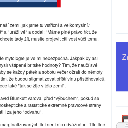
naší zemi, jak jsme tu vstřícní a velkomyslní."
 a "urážlivé" a dodal: "Máme plné právo říct, že
chcete tady žít, musíte projevit citlivost vůči tomu,
ale mytologie je velmi nebezpečná. Jakpak by asi
ysli vštípené britské hodnoty? Tím, že naučí své
é, aby se každý pátek a sobotu večer ožrali do němoty
 tím, že budou stigmatizovat příští vlnu přistěhovalců,
ece také "jak se žije v této zemi".
David Blunkett varoval před "výbuchem", pokud se
oskeptické a rasistické extremně pravicové strany
lil za jeho "odvahu".
arginalizovaných lidí není nic odvážného. Tito lidé