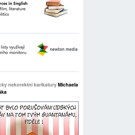
icky nekorektní karikatury
Michaela
áka