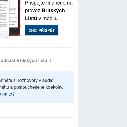
Přispějte finančně na
provoz
Britských
v mobilu.
Listů
CHCI PŘISPĚT
odcast Britských listů
áhněte si rozhovory v audio
mátu a poslouchejte je kdekoliv.
k na to?