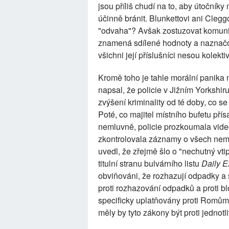
jsou příliš chudí na to, aby útočníky 
účinně bránit. Blunkettovi ani Clegg
"odvaha"? Avšak zostuzovat komunitu l
znamená sdílené hodnoty a naznačovat
všichni její příslušníci nesou kolektiv
Kromě toho je tahle morální panika
napsal, že policie v Jižním Yorkshir
zvýšení kriminality od té doby, co s
Poté, co majitel místního bufetu pří
nemluvně, policie prozkoumala video
zkontrolovala záznamy o všech neml
uvedl, že zřejmě šlo o "nechutný vti
titulní stranu bulvárního listu
Daily E
obviňováni, že rozhazují odpadky a 
proti rozhazování odpadků a proti bl
specificky uplatňovány proti Romům 
měly by tyto zákony být proti jedno