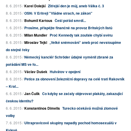
8. 6. 2015 /
Karel Dolejší
Zítřejší den je můj, aneb Válka č. 3
8. 6. 2015 /
OSN: V Eritreji "Vládne strach, ne zákon"
8. 6. 2015 /
Bohumil Kartous
Češi pořád smrdí...
1. 6. 2015 /
Prosíme, přispějte finančně na provoz Britských listů
8. 6. 2015 /
Milan Mundier
Proč Kennedy tak zoufale chybí světu
8. 6. 2015 /
Miroslav Tejkl
„Velké sněmování“ aneb proč nevstoupíme
do stejné řeky
8. 6. 2015 /
Německý kancléř Schröder údajně vyměnil zbraně za
pořádání MS ve fo...
8. 6. 2015 /
Václav Dušek
Hulvátov v opojení
8. 6. 2015 /
Petice za obnovení železniční dopravy na celé trati Rakovník
– Kral...
6. 6. 2015 /
Jan Čulík
Co kdyby se začaly objevovat plakáty, zakazující
českou identitu?
6. 6. 2015 /
Konstantinos Dimelis
Turecko očekává možná zlomové
volby
7. 6. 2015 /
Ultrapravicové skupiny napadly pochod homosexuálů v
Kyjevě