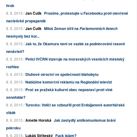
hrob
8. 6. 2015 /
Jan Čulík
Prosíme, protestujte u Facebooku proti otevřené
nacistické propagandě
8. 6. 2015 /
Jan Čulík
Miloš Zeman šířil na
Parlamentních listech
nesmysly bez kor...
8. 6. 2015 /
Jak to, že Okamura není ve vazbě za podněcování rasové
nenávisti?
8. 6. 2015 /
Petici IVČRN inzeruje na moravských vesnicích městský
rozhlas
5. 6. 2015 /
Dluhové otroctví ve společnosti blahobytu
8. 6. 2015 /
Nabízíme komerční reklamu na Regionální televizi
8. 6. 2015 /
Proč se pražská kulturní obec nepostaví proti vlně
xenofobie?
8. 6. 2015 /
Turecko: Voliči se vzbouřili proti Erdoğanově autoritářské
vládě
8. 6. 2015 /
Amelie Horská
Jak zastydlý antikomunismus brání
pokroku
8. 6. 2015 /
Lukáš Stříteský
Fuck islam?