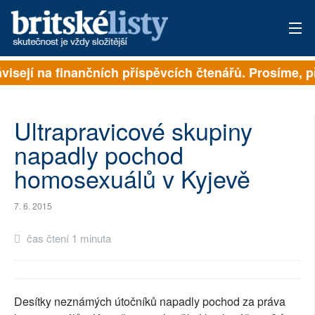
ávisejí na finančních příspěvcích čtenářů. Prosíme, př
PŘIHLÁSIT
AKTUÁLNÍ VYDÁNÍ
Ultrapravicové skupiny
ARCHIV
napadly pochod
homosexuálů v Kyjevě
ROZHOVORY
TÉMATA
7. 6. 2015
NEJČTENĚJŠÍ ZA 7 DNÍ
čas čtení 1 minuta
AUTOŘI
PŘÍSPĚVKY NA PROVOZ
Desítky neznámých útočníků napadly pochod za práva