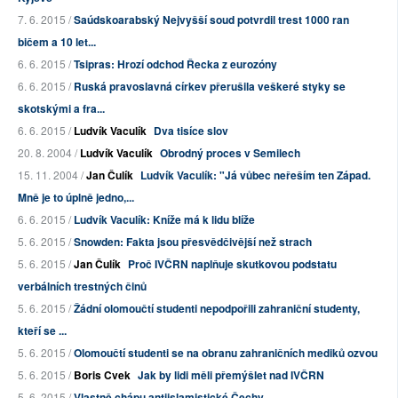
7. 6. 2015 /
Saúdskoarabský Nejvyšší soud potvrdil trest 1000 ran
bičem a 10 let...
6. 6. 2015 /
Tsipras: Hrozí odchod Řecka z eurozóny
6. 6. 2015 /
Ruská pravoslavná církev přerušila veškeré styky se
skotskými a fra...
6. 6. 2015 /
Ludvík Vaculík
Dva tisíce slov
20. 8. 2004 /
Ludvík Vaculík
Obrodný proces v Semilech
15. 11. 2004 /
Jan Čulík
Ludvík Vaculík: "Já vůbec neřeším ten Západ.
Mně je to úplně jedno,...
6. 6. 2015 /
Ludvík Vaculík: Kníže má k lidu blíže
5. 6. 2015 /
Snowden: Fakta jsou přesvědčivější než strach
5. 6. 2015 /
Jan Čulík
Proč IVČRN naplňuje skutkovou podstatu
verbálních trestných činů
5. 6. 2015 /
Žádní olomoučtí studenti nepodpořili zahraniční studenty,
kteří se ...
5. 6. 2015 /
Olomoučtí studenti se na obranu zahraničních mediků ozvou
5. 6. 2015 /
Boris Cvek
Jak by lidi měli přemýšlet nad IVČRN
5. 6. 2015 /
Vlastně chápu antiislamistické Čechy...