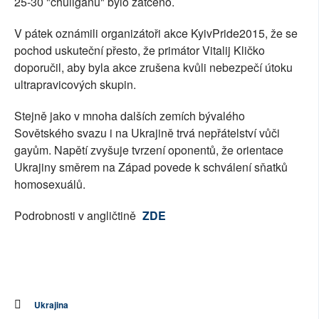
25-30 "chuligánů" bylo zatčeno.
V pátek oznámili organizátoři akce KyivPride2015, že se
pochod uskuteční přesto, že primátor Vitalij Kličko
doporučil, aby byla akce zrušena kvůli nebezpečí útoku
ultrapravicových skupin.
Stejně jako v mnoha dalších zemích bývalého
Sovětského svazu i na Ukrajině trvá nepřátelství vůči
gayům. Napětí zvyšuje tvrzení oponentů, že orientace
Ukrajiny směrem na Západ povede k schválení sňatků
homosexuálů.
Podrobnosti v angličtině
ZDE
Ukrajina