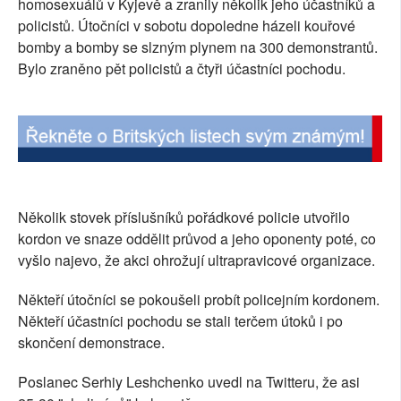
homosexuálů v Kyjevě a zranily několik jeho účastníků a
SOCIÁLNÍ SÍTĚ
policistů. Útočníci v sobotu dopoledne házeli kouřové
bomby a bomby se slzným plynem na 300 demonstrantů.
RUBRIKY
Bylo zraněno pět policistů a čtyři účastníci pochodu.
PLNÁ VERZE STRÁNEK
Několik stovek příslušníků pořádkové policie utvořilo
kordon ve snaze oddělit průvod a jeho oponenty poté, co
vyšlo najevo, že akci ohrožují ultrapravicové organizace.
Někteří útočníci se pokoušeli probít policejním kordonem.
Někteří účastníci pochodu se stali terčem útoků i po
skončení demonstrace.
Poslanec Serhiy Leshchenko uvedl na Twitteru, že asi