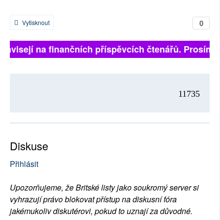
0
Vytisknout
 závisejí na finančních příspěvcích čtenářů. Prosíme,
11735
Diskuse
Přihlásit
Upozorňujeme, že Britské listy jako soukromý server si
vyhrazují právo blokovat přístup na diskusní fóra
jakémukoliv diskutérovi, pokud to uznají za důvodné.