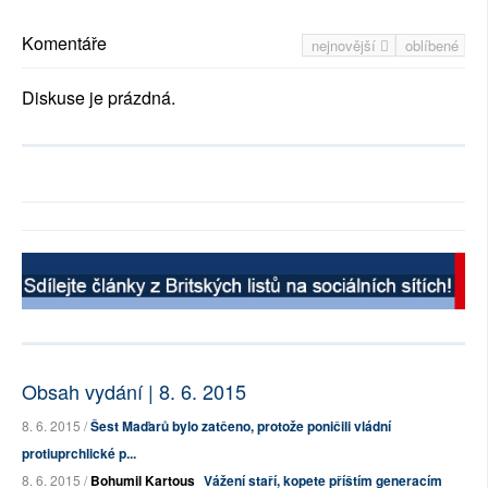
Komentáře
nejnovější
oblíbené
Diskuse je prázdná.
Obsah vydání | 8. 6. 2015
8. 6. 2015 /
Šest Maďarů bylo zatčeno, protože poničili vládní
protiuprchlické p...
8. 6. 2015 /
Bohumil Kartous
Vážení staří, kopete příštím generacím