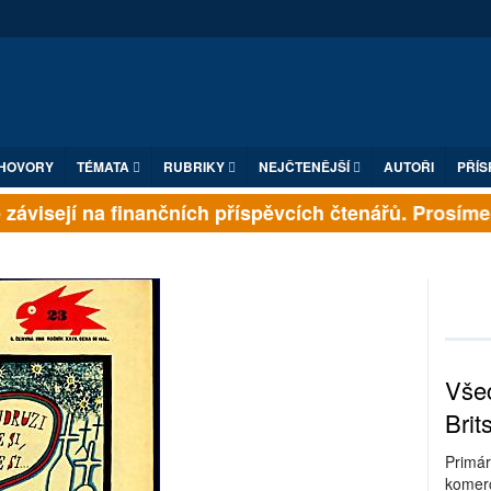
HOVORY
TÉMATA
RUBRIKY
NEJČTENĚJŠÍ
AUTOŘI
PŘÍS
ávisejí na finančních příspěvcích čtenářů. Prosíme, př
Všec
Brit
Primár
komerc