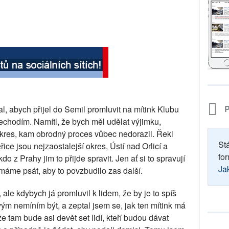
P
l, abych přijel do Semil promluvit na mítink Klubu
echodím. Namítl, že bych měl udělat výjimku,
okres, kam obrodný proces vůbec nedorazil. Řekl
St
ice jsou nejzaostalejší okres, Ústí nad Orlicí a
for
o z Prahy jim to přijde spravit. Jen ať si to spravují
Ja
máme psát, aby to povzbudilo zas další.
t, ale kdybych já promluvil k lidem, že by je to spíš
vým nemíním být, a zeptal jsem se, jak ten mítink má
e tam bude asi devět set lidí, kteří budou dávat