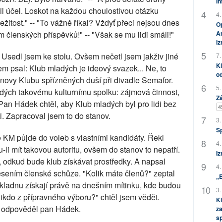
In
lnil účel. Loskot na každou choulostivou otázku
4.
ležitost." -- "To vážně říkal? Vždyť přeci nejsou dnes
Op
Am
m členských příspěvků!" -- "Však se mu lidi smáli!"
i
 Usedl jsem ke stolu. Ovšem nečetl jsem jakživ jiné
7.
Kl
em psal: Klub mladých je ideový svazek... Ne, to
od
tanovy Klubu spřízněných duší při divadle Semafor.
5.
adých takovému kulturnímu spolku: zájmová činnost,
Zá
. Pan Hádek chtěl, aby Klub mladých byl pro lidi bez
4
i. Zapracoval jsem to do stanov.
3.
S
 KM půjde do voleb s vlastními kandidáty. Řekl
4.
-li mít takovou autoritu, ovšem do stanov to nepatří.
Iz
, odkud bude klub získávat prostředky. A napsal
4.
esením členské schůze. "Kolik máte členů?" zeptal
„
kladnu získají právě na dnešním mítinku, kde budou
3.
nikdo z přípravného výboru?" chtěl jsem vědět.
Kl
," odpověděl pan Hádek.
za
s