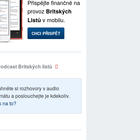
Přispějte finančně na
provoz
Britských
v mobilu.
Listů
CHCI PŘISPĚT
odcast Britských listů
áhněte si rozhovory v audio
mátu a poslouchejte je kdekoliv.
k na to?