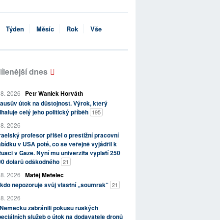
Týden
Měsíc
Rok
Vše
ílenější dnes
 8. 2026
Petr Waniek Horváth
ausův útok na důstojnost. Výrok, který
haluje celý jeho politický příběh
195
 8. 2026
raelský profesor přišel o prestižní pracovní
bídku v USA poté, co se veřejně vyjádřil k
tuaci v Gaze. Nyní mu univerzita vyplatí 250
00 dolarů odškodného
21
 8. 2026
Matěj Metelec
kdo nepozoruje svůj vlastní „soumrak“
21
 8. 2026
 Německu zabránili pokusu ruských
eciálních služeb o útok na dodavatele dronů