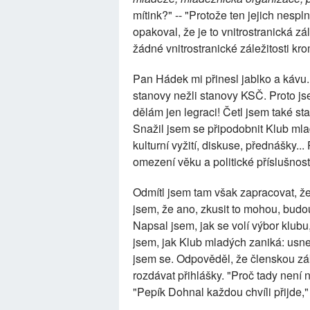
mítink?" -- "Protože ten jejich nesp
opakoval, že je to vnitrostranická zá
žádné vnitrostranické záležitosti kro
Pan Hádek mi přinesl jablko a kávu.
stanovy nežli stanovy KSČ. Proto js
dělám jen legraci! Četl jsem také s
Snažil jsem se připodobnit Klub ml
kulturní vyžití, diskuse, přednášky..
omezení věku a politické příslušnost
Odmítl jsem tam však zapracovat, že
jsem, že ano, zkusit to mohou, budou
Napsal jsem, jak se volí výbor klubu
jsem, jak Klub mladých zaniká: usn
jsem se. Odpověděl, že členskou zá
rozdávat přihlášky. "Proč tady není 
"Pepík Dohnal každou chvíli přijde