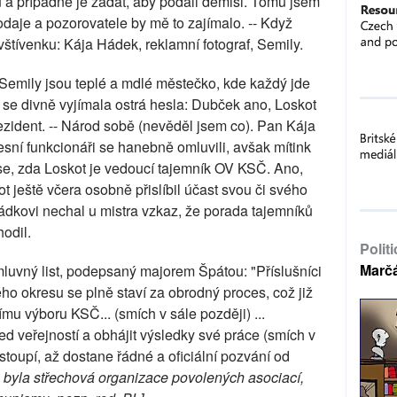
 a případně je žádat, aby podali demisi. Tomu jsem
vodaje a pozorovatele by mě to zajímalo. -- Když
štívenku: Kája Hádek, reklamní fotograf, Semily.
e Semily jsou teplé a mdlé městečko, kde každý jde
se divně vyjímala ostrá hesla: Dubček ano, Loskot
zident. -- Národ sobě (nevěděl jsem co). Pan Kája
esní funkcionáři se hanebně omluvili, avšak mítink
se, zda Loskot je vedoucí tajemník OV KSČ. Ano,
t ještě včera osobně přislíbil účast svou či svého
ádkovi nechal u mistra vzkaz, že porada tajemníků
odil.
Polit
Marč
luvný list, podepsaný majorem Špátou: "Příslušníci
o okresu se plně staví za obrodný proces, což již
ímu výboru KSČ... (smích v sále později) ...
řed veřejností a obhájit výsledky své práce (smích v
stoupí, až dostane řádné a oficiální pozvání od
o byla střechová organizace povolených asociací,