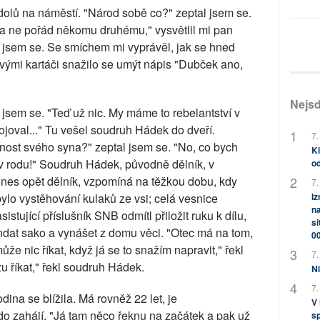
 dolů na náměstí. "Národ sobě co?" zeptal jsem se.
a ne pořád někomu druhému," vysvětlil mi pan
l jsem se. Se smíchem mi vyprávěl, jak se hned
vými kartáči snažilo se umýt nápis "Dubček ano,
Nejsd
 jsem se. "Teď už nic. My máme to rebelantství v
ojoval..." Tu vešel soudruh Hádek do dveří.
7.
nnost svého syna?" zeptal jsem se. "No, co bych
Kl
 v rodu!" Soudruh Hádek, původně dělník, v
od
nes opět dělník, vzpomíná na těžkou dobu, kdy
7.
Iz
 bylo vystěhování kulaků ze vsi; celá vesnice
na
sistující příslušník SNB odmítl přiložit ruku k dílu,
si
dat sako a vynášet z domu věci. "Otec má na tom,
0
ůže nic říkat, když já se to snažím napravit," řekl
7.
u říkat," řekl soudruh Hádek.
Ni
7.
ina se blížila. Má rovněž 22 let, je
V
do zahájí. "Já tam něco řeknu na začátek a pak už
sp