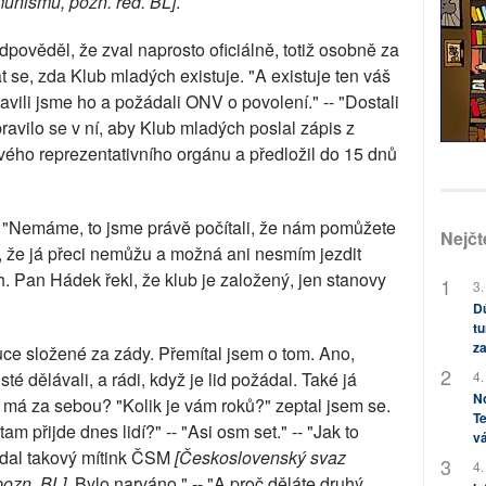
munismu, pozn. red. BL]
.
odpověděl, že zval naprosto oficiálně, totiž osobně za
 se, zda Klub mladých existuje. "A existuje ten váš
vili jsme ho a požádali ONV o povolení." -- "Dostali
avilo se v ní, aby Klub mladých poslal zápis z
svého reprezentativního orgánu a předložil do 15 dnů
. "Nemáme, to jsme právě počítali, že nám pomůžete
Nejčt
, že já přeci nemůžu a možná ani nesmím jezdit
. Pan Hádek řekl, že klub je založený, jen stanovy
3.
Dů
tu
za
uce složené za zády. Přemítal jsem o tom. Ano,
4.
 dělávali, a rádi, když je lid požádal. Také já
No
 má za sebou? "Kolik je vám roků?" zeptal jsem se.
Te
tam přijde dnes lidí?" -- "Asi osm set." -- "Jak to
vá
řádal takový mítink ČSM
[Československý svaz
4.
pozn. BL]
. Bylo narváno." -- "A proč děláte druhý