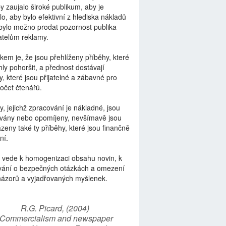
by zaujalo široké publikum, aby je
lo, aby bylo efektivní z hlediska nákladů
bylo možno prodat pozornost publika
telům reklamy.
kem je, že jsou přehlíženy příběhy, které
ly pohoršit, a přednost dostávají
y, které jsou přijatelné a zábavné pro
počet čtenářů.
y, jejichž zpracování je nákladné, jsou
vány nebo opomíjeny, nevšímavě jsou
zeny také ty příběhy, které jsou finančně
ní.
 vede k homogenizaci obsahu novin, k
vání o bezpečných otázkách a omezení
názorů a vyjadřovaných myšlenek.
R.G. Picard, (2004)
“Commercialism and newspaper