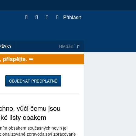
Přihlásit
PĚVKY
ispějte. ➥
OBJEDNAT PŘEDPLATNÉ
hno, vůči čemu jsou
ské listy opakem
ním obsahem současných novin je
ionalizované zpravodajství zpracované