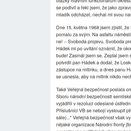
otázky hlavním funkcionářům okresu
se podivil a řekl jsem, že jako zpra
mladík odcházel, nechal mi svou nav
Dne 15. května 1968 jsem zjistil, ž
pomalu za svým. Na asfaltu náměstí 
ne! -- Svoboda projevu, Svoboda pre
Hádek mi po uvítání oznámil, že okr
bude! Zasmál jsem se. Zeptal jsem 
potvrdil pan Hádek a dodal, že Losko
zástupce na mítinku, a dnes panu H
se usnesla, aby na mítink nikdo nech
Také Veřejná bezpečnost poslala om
Sboru národní bezpečnosti semilskéh
vyjádřili v rezoluci odeslané ústředn
Příslušníci VB se nebojí vystoupit p
sále)..." Veřejná bezpečnost však vy
nějaké organizace Národní fronty
[t