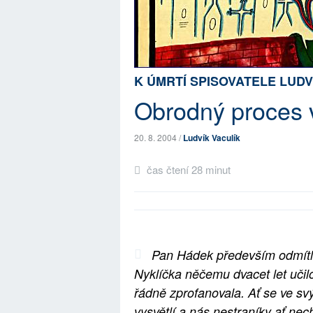
K ÚMRTÍ SPISOVATELE LUDV
Obrodný proces 
20. 8. 2004 /
Ludvík Vaculík
čas čtení 28 minut
Pan Hádek především odmítl 
Nyklíčka něčemu dvacet let učilo
řádně zprofanovala. Ať se ve sv
vysvětlí a nás nestraníky ať nec