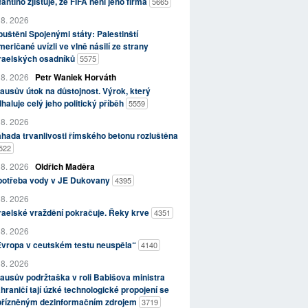
fantino zjišťuje, že FIFA není jeho firma
5665
 8. 2026
uštěni Spojenými státy: Palestinští
eričané uvízli ve vlně násilí ze strany
zraelských osadníků
5575
 8. 2026
Petr Waniek Horváth
ausův útok na důstojnost. Výrok, který
haluje celý jeho politický příběh
5559
 8. 2026
hada trvanlivosti římského betonu rozluštěna
522
 8. 2026
Oldřich Maděra
potřeba vody v JE Dukovany
4395
 8. 2026
raelské vraždění pokračuje. Řeky krve
4351
 8. 2026
Evropa v ceutském testu neuspěla“
4140
 8. 2026
ausův podržtaška v roli Babišova ministra
hraničí tají úzké technologické propojení se
přízněným dezinformačním zdrojem
3719