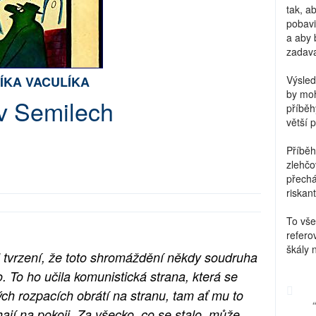
tak, a
pobavi
a aby 
zadava
ÍKA VACULÍKA
Výsled
by moh
v Semilech
příběh
větší 
Příběh
zlehčo
přechá
riskant
To vše
refero
škály 
tvrzení, že toto shromáždění někdy soudruha
. To ho učila komunistická strana, která se
ých rozpacích obrátí na stranu, tam ať mu to
hají na pokoji. Za všecko, co se stalo, může