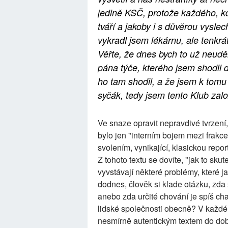
jedině KSČ, protože každého, kdo
tváří a jakoby i s důvěrou vysl
vykradl jsem lékárnu, ale tenkrát
Věřte, že dnes bych to už neudě
pána týče, kterého jsem shodil d
ho tam shodil, a že jsem k tomu
syčák, tedy jsem tento Klub založ
Ve snaze opravit nepravdivé tvrzení
bylo jen "interním bojem mezi frakc
svolením, vynikající, klasickou rep
Z tohoto textu se dovíte, "jak to sku
vyvstávají některé problémy, které j
dodnes, člověk si klade otázku, zda
anebo zda určité chování je spíš ch
lidské společnosti obecně? V každém
nesmírně autentickým textem do doby