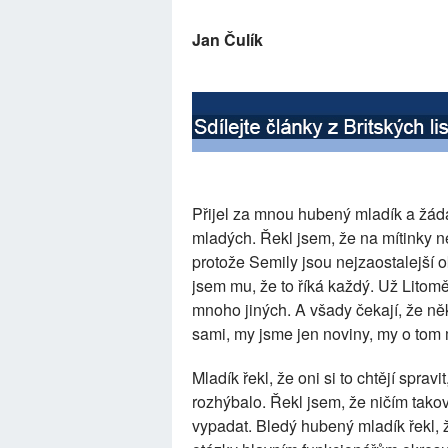
Jan Čulík
Přijel za mnou hubený mladík a žáda
mladých. Řekl jsem, že na mítinky n
protože Semily jsou nejzaostalejší 
jsem mu, že to říká každý. Už Litoměř
mnoho jiných. A všady čekají, že někd
sami, my jsme jen noviny, my o tom 
Mladík řekl, že oni si to chtějí spravi
rozhýbalo. Řekl jsem, že ničím tako
vypadat. Bledý hubený mladík řekl, ž