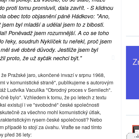
 proti tomu promluvil, dala zavřít. - S klidnou
echla obec toto objasnění páně Hádkovo: "Ano,
 jsem byl mladší a udělal jsem to z blbosti.
lal! Poněvadž jsem rozumnější. A co se toho
o řeky, soudruh Nyklíček tu neřekl, proč jsem
 měl své dobré důvody. Jestliže jsem byl
il proto, že už syčák nechci být."
, že Pražské jaro, ukončené invazí v srpnu 1968,
emi v komunistické straně", publikujeme s autorovým
ortáž Ludvíka Vaculíka "Obrodný proces v Semilech".
tečně bylo". Vzhledem k tomu, že po letech z textu
aksi existují i ve "svobodné" české společnosti
 skutečně za všechno mohl komunistický útlak,
arakteristickým rysem české společnosti? Nebo
 případě to stojí za úvahu. Vraťte se nad tímto
 před 36 lety: