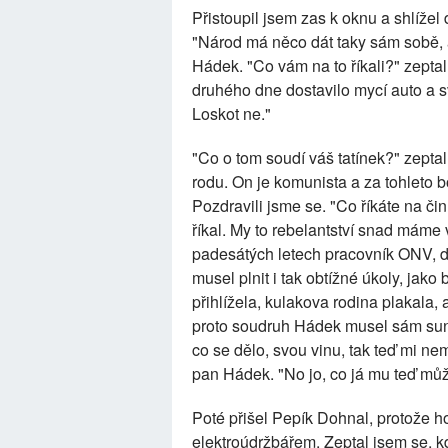
Přistoupil jsem zas k oknu a shlížel
"Národ má něco dát taky sám sobě, 
Hádek. "Co vám na to říkali?" zepta
druhého dne dostavilo mycí auto a s
Loskot ne."
"Co o tom soudí váš tatínek?" zeptal
rodu. On je komunista a za tohleto b
Pozdravili jsme se. "Co říkáte na či
říkal. My to rebelantství snad máme
padesátých letech pracovník ONV, d
musel plnit i tak obtížné úkoly, jako
přihlížela, kulakova rodina plakala, a
proto soudruh Hádek musel sám sun
co se dělo, svou vinu, tak teď mi nem
pan Hádek. "No jo, co já mu teď můž
Poté přišel Pepík Dohnal, protože hod
elektroúdržbářem. Zeptal jsem se, k