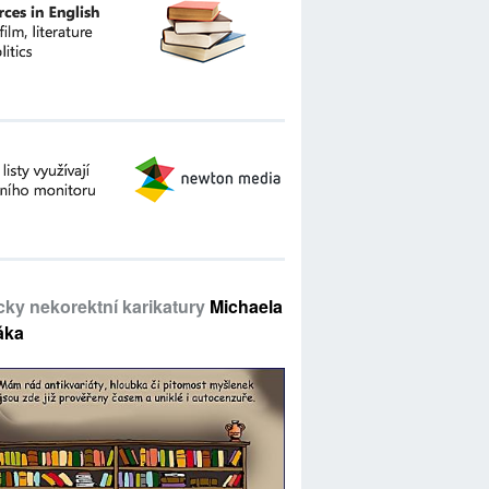
icky nekorektní karikatury
Michaela
áka