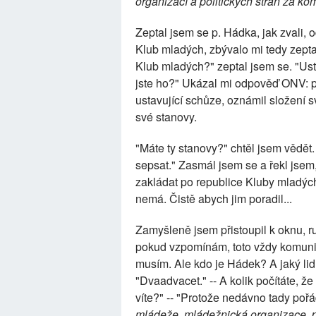
organizací a politických stran za ko
Zeptal jsem se p. Hádka, jak zvali, 
Klub mladých, zbývalo mi tedy zeptat
Klub mladých?" zeptal jsem se. "Usta
jste ho?" Ukázal mi odpověď ONV: pr
ustavující schůze, oznámil složení 
své stanovy.
"Máte ty stanovy?" chtěl jsem vědět
sepsat." Zasmál jsem se a řekl jsem
zakládat po republice Kluby mladých
nemá. Čistě abych jim poradil...
Zamyšleně jsem přistoupil k oknu, r
pokud vzpomínám, toto vždy komunisté
musím. Ale kdo je Hádek? A jaký lid
"Dvaadvacet." -- A kolik počítáte, že 
víte?" -- "Protože nedávno tady po
mládeže, mládežnická organizace, 