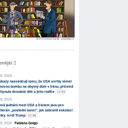
enější
 8. 2026
kazy nasvědčují tomu, že USA svrhly téměř
novou bombu na obytný dům v Íránu, přičemž
hynulo dvouleté dítě a jeho rodiče
12194
 8. 2026
vá jednání mezi USA a Íránem jsou pro
herán „poslední šancí“, jak zabránit eskalaci
lky, tvrdí Trump
10198
 8. 2026
Fabiano Golgo