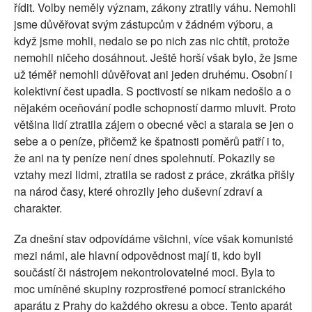
řídit. Volby neměly význam, zákony ztratily váhu. Nemohli
jsme důvěřovat svým zástupcům v žádném výboru, a
když jsme mohli, nedalo se po nich zas nic chtít, protože
nemohli ničeho dosáhnout. Ještě horší však bylo, že jsme
už téměř nemohli důvěřovat ani jeden druhému. Osobní i
kolektivní čest upadla. S poctivostí se nikam nedošlo a o
nějakém oceňování podle schopností darmo mluvit. Proto
většina lidí ztratila zájem o obecné věci a starala se jen o
sebe a o peníze, přičemž ke špatnosti poměrů patří i to,
že ani na ty peníze není dnes spolehnutí. Pokazily se
vztahy mezi lidmi, ztratila se radost z práce, zkrátka přišly
na národ časy, které ohrozily jeho duševní zdraví a
charakter.
Za dnešní stav odpovídáme všichni, více však komunisté
mezi námi, ale hlavní odpovědnost mají ti, kdo byli
součástí či nástrojem nekontrolovatelné moci. Byla to
moc umíněné skupiny rozprostřené pomocí stranického
aparátu z Prahy do každého okresu a obce. Tento aparát