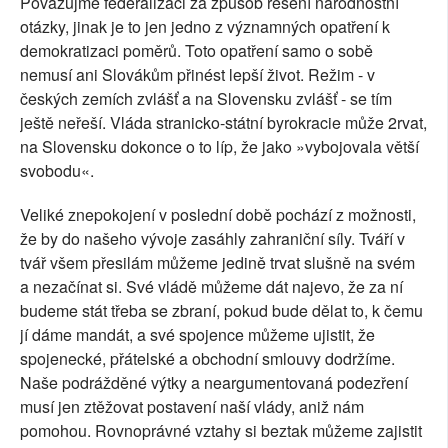
Považujme federalizaci za způsob řešení národnostní
otázky, jinak je to jen jedno z významných opatření k
demokratizaci poměrů. Toto opatření samo o sobě
nemusí ani Slovákům přinést lepší život. Režim - v
českých zemích zvlášť a na Slovensku zvlášť - se tím
ještě neřeší. Vláda stranicko-státní byrokracie může 2rvat,
na Slovensku dokonce o to líp, že jako »vybojovala větší
svobodu«.
Veliké znepokojení v poslední době pochází z možnosti,
že by do našeho vývoje zasáhly zahraniční síly. Tváří v
tvář všem přesilám můžeme jedině trvat slušně na svém
a nezačínat si. Své vládě můžeme dát najevo, že za ní
budeme stát třeba se zbraní, pokud bude dělat to, k čemu
jí dáme mandát, a své spojence můžeme ujistit, že
spojenecké, přátelské a obchodní smlouvy dodržíme.
Naše podrážděné výtky a neargumentovaná podezření
musí jen ztěžovat postavení naší vlády, aniž nám
pomohou. Rovnoprávné vztahy si beztak můžeme zajistit