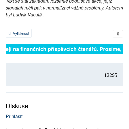
Text se stal základem rozsáhlé podpisové akce, jejíž
signatáři měli pak v normalizaci vážné problémy. Autorem
byl Ludvík Vaculík.
0
Vytisknout
isejí na finančních příspěvcích čtenářů. Prosíme, přis
12295
Diskuse
Přihlásit