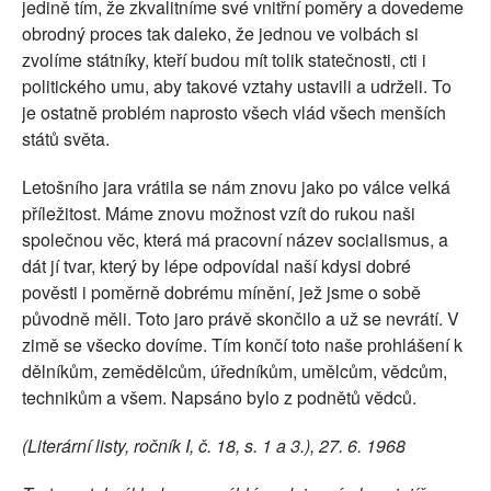
jedině tím, že zkvalitníme své vnitřní poměry a dovedeme
obrodný proces tak daleko, že jednou ve volbách si
zvolíme státníky, kteří budou mít tolik statečnosti, cti i
politického umu, aby takové vztahy ustavili a udrželi. To
je ostatně problém naprosto všech vlád všech menších
států světa.
Letošního jara vrátila se nám znovu jako po válce velká
příležitost. Máme znovu možnost vzít do rukou naši
společnou věc, která má pracovní název socialismus, a
dát jí tvar, který by lépe odpovídal naší kdysi dobré
pověsti i poměrně dobrému mínění, jež jsme o sobě
původně měli. Toto jaro právě skončilo a už se nevrátí. V
zimě se všecko dovíme. Tím končí toto naše prohlášení k
dělníkům, zemědělcům, úředníkům, umělcům, vědcům,
technikům a všem. Napsáno bylo z podnětů vědců.
(Literární listy, ročník I, č. 18, s. 1 a 3.), 27. 6. 1968