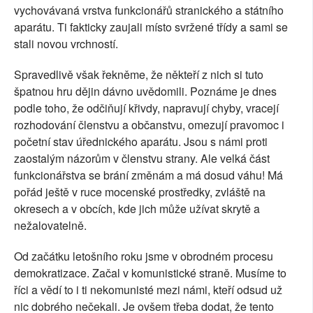
vychovávaná vrstva funkcionářů stranického a státního
aparátu. Ti fakticky zaujali místo svržené třídy a sami se
stali novou vrchností.
Spravedlivě však řekněme, že někteří z nich si tuto
špatnou hru dějin dávno uvědomili. Poznáme je dnes
podle toho, že odčiňují křivdy, napravují chyby, vracejí
rozhodování členstvu a občanstvu, omezují pravomoc i
početní stav úřednického aparátu. Jsou s námi proti
zaostalým názorům v členstvu strany. Ale velká část
funkcionářstva se brání změnám a má dosud váhu! Má
pořád ještě v ruce mocenské prostředky, zvláště na
okresech a v obcích, kde jich může užívat skrytě a
nežalovatelně.
Od začátku letošního roku jsme v obrodném procesu
demokratizace. Začal v komunistické straně. Musíme to
říci a vědí to i ti nekomunisté mezi námi, kteří odsud už
nic dobrého nečekali. Je ovšem třeba dodat, že tento