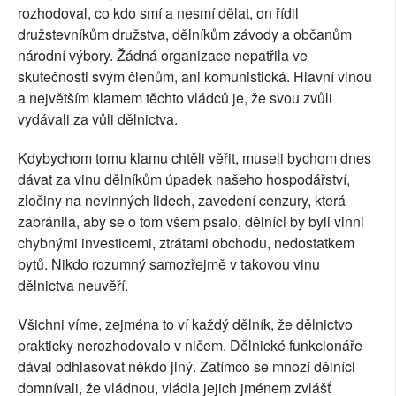
rozhodoval, co kdo smí a nesmí dělat, on řídil
družstevníkům družstva, dělníkům závody a občanům
národní výbory. Žádná organizace nepatřila ve
skutečnosti svým členům, ani komunistická. Hlavní vinou
a největším klamem těchto vládců je, že svou zvůli
vydávali za vůli dělnictva.
Kdybychom tomu klamu chtěli věřit, museli bychom dnes
dávat za vinu dělníkům úpadek našeho hospodářství,
zločiny na nevinných lidech, zavedení cenzury, která
zabránila, aby se o tom všem psalo, dělníci by byli vinni
chybnými investicemi, ztrátami obchodu, nedostatkem
bytů. Nikdo rozumný samozřejmě v takovou vinu
dělnictva neuvěří.
Všichni víme, zejména to ví každý dělník, že dělnictvo
prakticky nerozhodovalo v ničem. Dělnické funkcionáře
dával odhlasovat někdo jiný. Zatímco se mnozí dělníci
domnívali, že vládnou, vládla jejich jménem zvlášť