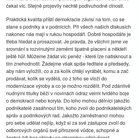
čekat víc. Stejně projevily nechtě podivuhodné ctnosti.
Praktická kvalita příští demokracie závisí na tom, co se
stane s podniky a v podnicích. Při všech našich diskusích
nakonec nás mají v rukou hospodáři. Dobré hospodáře je
třeba hledat a prosazovat. Je pravda, že všichni jsme ve
srovnání s rozvinutými zeměmi špatně placeni a někteří
ještě hůř. Můžeme žádat víc peněz - které lze natisknout a
tím znehodnotit. Žádejme však spíše ředitele a předsedy,
aby nám vyložili, co a za kolik chtějí vyrábět, komu a zač
prodávat, kolik se vydělá, co z toho se vloží do
modernizace výroby a co je možno rozdělit. Pod zdánlivě
nudnými titulky běží v novinách odraz velmi tvrdého boje
o demokracii nebo koryta. Do toho mohou dělníci jakožto
podnikatelé zasáhnout tím, koho zvolí do podnikatelských
správ a podnikových rad. Jakožto zaměstnanci mohou
pro sebe udělat nejlíp, když si za své zástupce zvolí do
odborových orgánů své přirozené vůdce, schopné a
čestné lidi bez ohledu na stranickou příslušnost. .