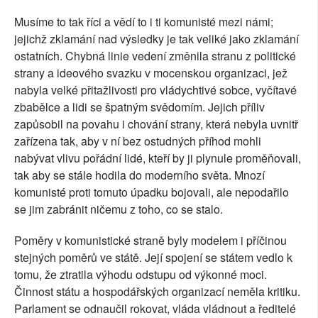
Musíme to tak říci a vědí to i ti komunisté mezi námi;
jejichž zklamání nad výsledky je tak veliké jako zklamání
ostatních. Chybná linie vedení změnila stranu z politické
strany a ideového svazku v mocenskou organizaci, jež
nabyla velké přitažlivosti pro vládychtivé sobce, vyčítavé
zbabělce a lidi se špatným svědomím. Jejich příliv
zapůsobil na povahu i chování strany, která nebyla uvnitř
zařízena tak, aby v ní bez ostudných příhod mohli
nabývat vlivu pořádní lidé, kteří by ji plynule proměňovali,
tak aby se stále hodila do moderního světa. Mnozí
komunisté proti tomuto úpadku bojovali, ale nepodařilo
se jim zabránit ničemu z toho, co se stalo.
Poměry v komunistické straně byly modelem i příčinou
stejných poměrů ve státě. Její spojení se státem vedlo k
tomu, že ztratila výhodu odstupu od výkonné moci.
Činnost státu a hospodářských organizací neměla kritiku.
Parlament se odnaučil rokovat, vláda vládnout a ředitelé