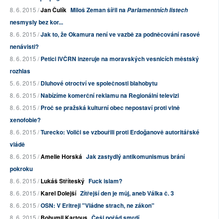
8. 6. 2015 /
Jan Čulík
Miloš Zeman šířil na
Parlamentních listech
nesmysly bez kor...
8. 6. 2015 /
Jak to, že Okamura není ve vazbě za podněcování rasové
nenávisti?
8. 6. 2015 /
Petici IVČRN inzeruje na moravských vesnicích městský
rozhlas
5. 6. 2015 /
Dluhové otroctví ve společnosti blahobytu
8. 6. 2015 /
Nabízíme komerční reklamu na Regionální televizi
8. 6. 2015 /
Proč se pražská kulturní obec nepostaví proti vlně
xenofobie?
8. 6. 2015 /
Turecko: Voliči se vzbouřili proti Erdoğanově autoritářské
vládě
8. 6. 2015 /
Amelie Horská
Jak zastydlý antikomunismus brání
pokroku
8. 6. 2015 /
Lukáš Stříteský
Fuck islam?
8. 6. 2015 /
Karel Dolejší
Zítřejší den je můj, aneb Válka č. 3
8. 6. 2015 /
OSN: V Eritreji "Vládne strach, ne zákon"
8. 6. 2015 /
Bohumil Kartous
Češi pořád smrdí...