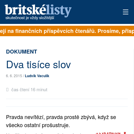
jí na finančních příspěvcích čtenářů. Prosíme, přispěj
PŘIHLÁSIT
AKTUÁLNÍ VYDÁNÍ
DOKUMENT
ARCHIV
Dva tisíce slov
ROZHOVORY
6. 6. 2015 /
Ludvík Vaculík
TÉMATA
čas čtení 16 minut
NEJČTENĚJŠÍ ZA 7 DNÍ
AUTOŘI
Pravda nevítězí, pravda prostě zbývá, když se
všecko ostatní prošustruje.
PŘÍSPĚVKY NA PROVOZ