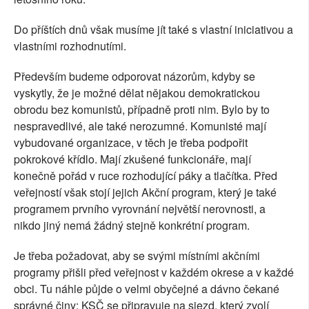
Do příštích dnů však musíme jít také s vlastní iniciativou a
vlastními rozhodnutími.
Především budeme odporovat názorům, kdyby se
vyskytly, že je možné dělat nějakou demokratickou
obrodu bez komunistů, případně proti nim. Bylo by to
nespravedlivé, ale také nerozumné. Komunisté mají
vybudované organizace, v těch je třeba podpořit
pokrokové křídlo. Mají zkušené funkcionáře, mají
konečně pořád v ruce rozhodující páky a tlačítka. Před
veřejností však stojí jejich Akční program, který je také
programem prvního vyrovnání největší nerovnosti, a
nikdo jiný nemá žádný stejně konkrétní program.
Je třeba požadovat, aby se svými místními akčními
programy přišli před veřejnost v každém okrese a v každé
obci. Tu náhle půjde o velmi obyčejné a dávno čekané
správné činy: KSČ se připravuje na sjezd, který zvolí