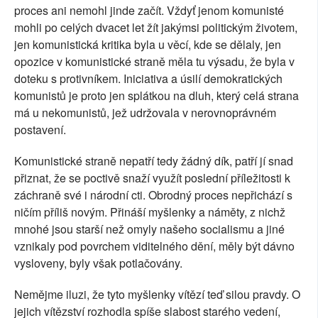
proces ani nemohl jinde začít. Vždyť jenom komunisté
mohli po celých dvacet let žít jakýmsi politickým životem,
jen komunistická kritika byla u věcí, kde se dělaly, jen
opozice v komunistické straně měla tu výsadu, že byla v
doteku s protivníkem. Iniciativa a úsilí demokratických
komunistů je proto jen splátkou na dluh, který celá strana
má u nekomunistů, jež udržovala v nerovnoprávném
postavení.
Komunistické straně nepatří tedy žádný dík, patří jí snad
přiznat, že se poctivě snaží využít poslední příležitosti k
záchraně své i národní cti. Obrodný proces nepřichází s
ničím příliš novým. Přináší myšlenky a náměty, z nichž
mnohé jsou starší než omyly našeho socialismu a jiné
vznikaly pod povrchem viditelného dění, měly být dávno
vysloveny, byly však potlačovány.
Nemějme iluzi, že tyto myšlenky vítězí teď silou pravdy. O
jejich vítězství rozhodla spíše slabost starého vedení,