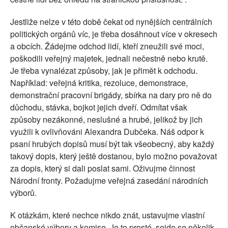
Jestliže nelze v této době čekat od nynějších centrálních
politických orgánů víc, je třeba dosáhnout více v okresech
a obcích. Žádejme odchod lidí, kteří zneužili své moci,
poškodili veřejný majetek, jednali nečestně nebo krutě.
Je třeba vynalézat způsoby, jak je přimět k odchodu.
Například: veřejná kritika, rezoluce, demonstrace,
demonstrační pracovní brigády, sbírka na dary pro ně do
důchodu, stávka, bojkot jejich dveří. Odmítat však
způsoby nezákonné, neslušné a hrubé, jelikož by jich
využili k ovlivňováni Alexandra Dubčeka. Náš odpor k
psaní hrubých dopisů musí být tak všeobecný, aby každý
takový dopis, který ještě dostanou, bylo možno považovat
za dopis, který si dali poslat sami. Oživujme činnost
Národní fronty. Požadujme veřejná zasedání národních
výborů.
K otázkám, které nechce nikdo znát, ustavujme vlastní
občanské výbory a komise. Je to prosté, sejde se několik