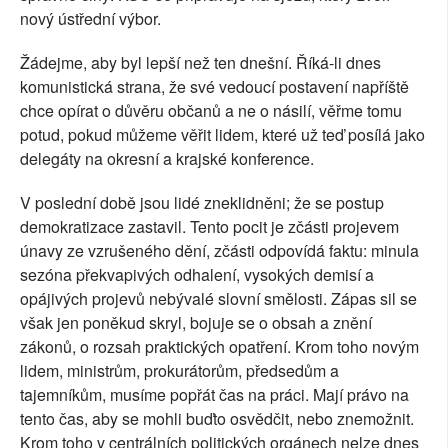
nový ústřední výbor.
Žádejme, aby byl lepší než ten dnešní. Říká-li dnes
komunistická strana, že své vedoucí postavení napříště
chce opírat o důvěru občanů a ne o násilí, věřme tomu
potud, pokud můžeme věřit lidem, které už teď posílá jako
delegáty na okresní a krajské konference.
V poslední době jsou lidé zneklidněni; že se postup
demokratizace zastavil. Tento pocit je zčásti projevem
únavy ze vzrušeného dění, zčásti odpovídá faktu: minula
sezóna překvapivých odhalení, vysokých demisí a
opájivých projevů nebývalé slovní smělosti. Zápas sil se
však jen poněkud skryl, bojuje se o obsah a znění
zákonů, o rozsah praktických opatření. Krom toho novým
lidem, ministrům, prokurátorům, předsedům a
tajemníkům, musíme popřát čas na práci. Mají právo na
tento čas, aby se mohli buďto osvědčit, nebo znemožnit.
Krom toho v centrálních politických orgánech nelze dnes