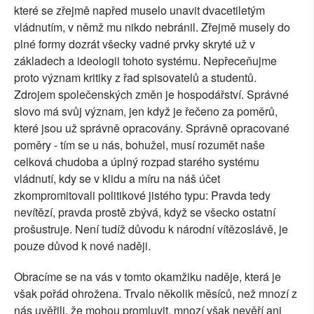
které se zřejmě napřed muselo unavit dvacetiletým
vládnutím, v němž mu nikdo nebránil. Zřejmě musely do
plné formy dozrát všecky vadné prvky skryté už v
základech a ideologii tohoto systému. Nepřeceňujme
proto význam kritiky z řad spisovatelů a studentů.
Zdrojem společenských změn je hospodářství. Správné
slovo má svůj význam, jen když je řečeno za poměrů,
které jsou už správně opracovány. Správně opracované
poměry - tím se u nás, bohužel, musí rozumět naše
celková chudoba a úplný rozpad starého systému
vládnutí, kdy se v klidu a míru na náš účet
zkompromitovali politikové jistého typu: Pravda tedy
nevítězí, pravda prostě zbývá, když se všecko ostatní
prošustruje. Není tudíž důvodu k národní vítězoslávě, je
pouze důvod k nové naději.
Obracíme se na vás v tomto okamžiku naděje, která je
však pořád ohrožena. Trvalo několik měsíců, než mnozí z
nás uvěřili, že mohou promluvit, mnozí však nevěří ani