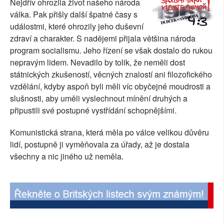
Nejdřív ohrozila život našeho národa
SOCIÁLNÍ SÍTĚ
válka. Pak přišly další špatné časy s
událostmi, které ohrozily jeho duševní
RUBRIKY
zdraví a charakter. S nadějemi přijala většina národa
program socialismu. Jeho řízení se však dostalo do rukou
PLNÁ VERZE STRÁNEK
nepravým lidem. Nevadilo by tolik, že neměli dost
státnických zkušeností, věcných znalostí ani filozofického
vzdělání, kdyby aspoň byli měli víc obyčejné moudrosti a
slušnosti, aby uměli vyslechnout mínění druhých a
připustili své postupné vystřídání schopnějšími.
Komunistická strana, která měla po válce velikou důvěru
lidí, postupně ji vyměňovala za úřady, až je dostala
všechny a nic jiného už neměla.