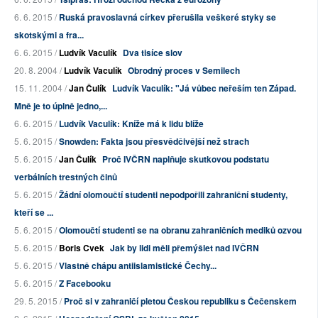
6. 6. 2015 /
Ruská pravoslavná církev přerušila veškeré styky se
skotskými a fra...
6. 6. 2015 /
Ludvík Vaculík
Dva tisíce slov
20. 8. 2004 /
Ludvík Vaculík
Obrodný proces v Semilech
15. 11. 2004 /
Jan Čulík
Ludvík Vaculík: "Já vůbec neřeším ten Západ.
Mně je to úplně jedno,...
6. 6. 2015 /
Ludvík Vaculík: Kníže má k lidu blíže
5. 6. 2015 /
Snowden: Fakta jsou přesvědčivější než strach
5. 6. 2015 /
Jan Čulík
Proč IVČRN naplňuje skutkovou podstatu
verbálních trestných činů
5. 6. 2015 /
Žádní olomoučtí studenti nepodpořili zahraniční studenty,
kteří se ...
5. 6. 2015 /
Olomoučtí studenti se na obranu zahraničních mediků ozvou
5. 6. 2015 /
Boris Cvek
Jak by lidi měli přemýšlet nad IVČRN
5. 6. 2015 /
Vlastně chápu antiislamistické Čechy...
5. 6. 2015 /
Z Facebooku
29. 5. 2015 /
Proč si v zahraničí pletou Českou republiku s Čečenskem