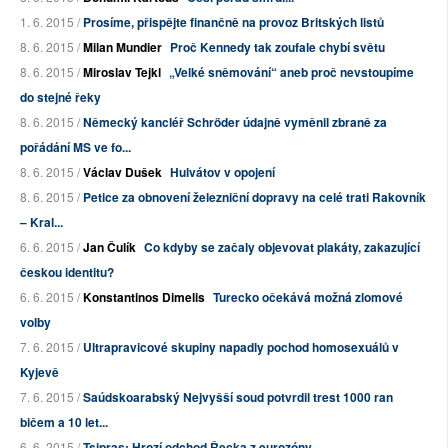
1. 6. 2015 /
Prosíme, přispějte finančně na provoz Britských listů
8. 6. 2015 /
Milan Mundier
Proč Kennedy tak zoufale chybí světu
8. 6. 2015 /
Miroslav Tejkl
„Velké sněmování“ aneb proč nevstoupíme
do stejné řeky
8. 6. 2015 /
Německý kancléř Schröder údajně vyměnil zbraně za
pořádání MS ve fo...
8. 6. 2015 /
Václav Dušek
Hulvátov v opojení
8. 6. 2015 /
Petice za obnovení železniční dopravy na celé trati Rakovník
– Kral...
6. 6. 2015 /
Jan Čulík
Co kdyby se začaly objevovat plakáty, zakazující
českou identitu?
6. 6. 2015 /
Konstantinos Dimelis
Turecko očekává možná zlomové
volby
7. 6. 2015 /
Ultrapravicové skupiny napadly pochod homosexuálů v
Kyjevě
7. 6. 2015 /
Saúdskoarabský Nejvyšší soud potvrdil trest 1000 ran
bičem a 10 let...
6. 6. 2015 /
Tsipras: Hrozí odchod Řecka z eurozóny