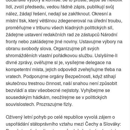
lidí, zvolí předsedu, vedou řádně zápis, publikují svůj
nález, žádají řešení, nedají se zakřiknout. Okresní a
místní tisk, který většinou zdegeneroval na úřední troubu,
proměňujme v tribunu všech kladných politických sil,
žádejme ustavení redakčních rad ze zástupců Národní
fronty nebo zakládejme jiné noviny. Ustavujme výbory na
obranu svobody slova. Organizujme při svých
shromážděních vlastní pořádkovou službu. Uslyšíme-li
divné zprávy, ověřujme si je, vysílejme delegace na
kompetentní místa, jejich odpovědi zveřejňujme třeba na
vratech. Podporujme orgány Bezpečnosti, když stíhají
skutečnou trestnou činnost, naší snahou není způsobit
bezvládí a stav všeobecné nejistoty. Vyhýbejme se
sousedským hádkám, neožírejme se v politických
souvislostech. Prozrazujme fízly.
Oživený letní pohyb po celé republice vyvolá zájem o
uspořádání státoprávního vztahu mezi Čechy a Slováky: