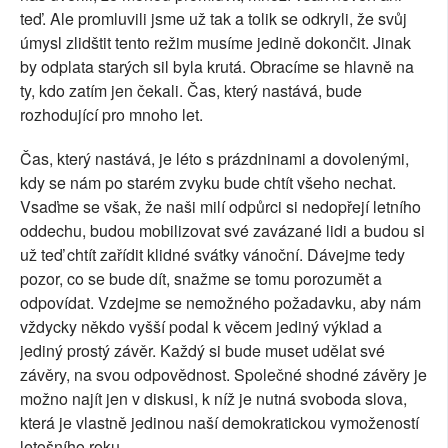
teď. Ale promluvili jsme už tak a tolik se odkryli, že svůj
úmysl zlidštit tento režim musíme jedině dokončit. Jinak
by odplata starých sil byla krutá. Obracíme se hlavně na
ty, kdo zatím jen čekali. Čas, který nastává, bude
rozhodující pro mnoho let.
Čas, který nastává, je léto s prázdninami a dovolenými,
kdy se nám po starém zvyku bude chtít všeho nechat.
Vsaďme se však, že naši milí odpůrci si nedopřejí letního
oddechu, budou mobilizovat své zavázané lidi a budou si
už teď chtít zařídit klidné svátky vánoční. Dávejme tedy
pozor, co se bude dít, snažme se tomu porozumět a
odpovídat. Vzdejme se nemožného požadavku, aby nám
vždycky někdo vyšší podal k věcem jediný výklad a
jediný prostý závěr. Každý si bude muset udělat své
závěry, na svou odpovědnost. Společné shodné závěry je
možno najít jen v diskusi, k níž je nutná svoboda slova,
která je vlastně jedinou naší demokratickou vymožeností
letošního roku.