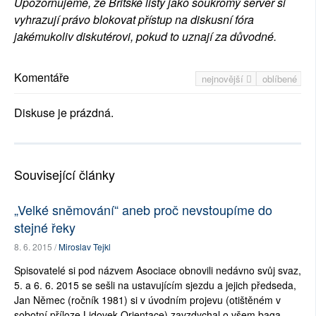
Upozorňujeme, že Britské listy jako soukromý server si
vyhrazují právo blokovat přístup na diskusní fóra
jakémukoliv diskutérovi, pokud to uznají za důvodné.
Komentáře
nejnovější
oblíbené
Diskuse je prázdná.
Související články
„Velké sněmování“ aneb proč nevstoupíme do
stejné řeky
8. 6. 2015 /
Miroslav Tejkl
Spisovatelé si pod názvem Asociace obnovili nedávno svůj svaz,
5. a 6. 6. 2015 se sešli na ustavujícím sjezdu a jejich předseda,
Jan Němec (ročník 1981) si v úvodním projevu (otištěném v
sobotní příloze Lidovek Orientace) zavzdychal o všem baga...