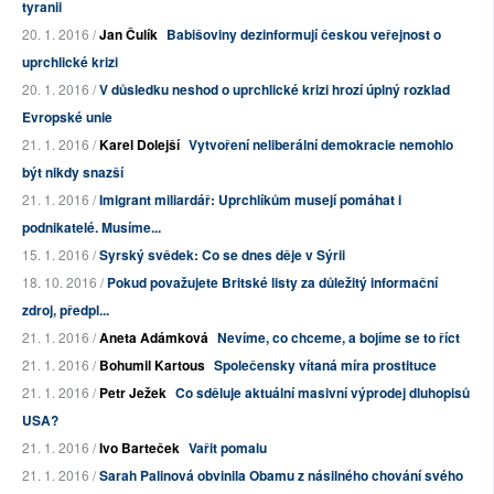
tyranii
20. 1. 2016 /
Jan Čulík
Babišoviny dezinformují českou veřejnost o
uprchlické krizi
20. 1. 2016 /
V důsledku neshod o uprchlické krizi hrozí úplný rozklad
Evropské unie
21. 1. 2016 /
Karel Dolejší
Vytvoření neliberální demokracie nemohlo
být nikdy snazší
21. 1. 2016 /
Imigrant miliardář: Uprchlíkům musejí pomáhat i
podnikatelé. Musíme...
15. 1. 2016 /
Syrský svědek: Co se dnes děje v Sýrii
18. 10. 2016 /
Pokud považujete Britské listy za důležitý informační
zdroj, předpl...
21. 1. 2016 /
Aneta Adámková
Nevíme, co chceme, a bojíme se to říct
21. 1. 2016 /
Bohumil Kartous
Společensky vítaná míra prostituce
21. 1. 2016 /
Petr Ježek
Co sděluje aktuální masivní výprodej dluhopisů
USA?
21. 1. 2016 /
Ivo Barteček
Vařit pomalu
21. 1. 2016 /
Sarah Palinová obvinila Obamu z násilného chování svého