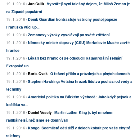
19. 1. 2016 /
Jan Čulík
Vytvářejí nyní falešný dojem, že Miloš Zeman je
na Západě populární
19. 1. 2016 /
Deník Guardian kontrastuje vstřícný postoj papeže
Františka vůči up...
19. 1. 2016 /
Zemanovy výroky vyvolávají po světě zděšení
19. 1. 2016 /
Německý ministr dopravy (CSU) Merkelové: Musíte zavřít
hranice
19. 1. 2016 /
Lékaři bez hranic ostře odsoudili katastrofální selhání
Evropské un...
19. 1. 2016 /
Boris Cvek
O řešení příčin a prázdných a plných domech
19. 1. 2016 /
Stephen Hawking: Většina hrozeb lidstvu pochází od vědy a
techniky
19. 1. 2016 /
Americká politika na Blízkém východě: Jako když pejsek a
kočička va...
19. 1. 2016 /
Daniel Veselý
Martin Luther King jr. byl mnohem
radikálnější, než jsme se domnívali
19. 1. 2016 /
Kongo: Sedmileté děti těží v dolech kobalt pro vaše chytré
telefony