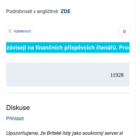
Podrobnosti v angličtině
ZDE
0
Vytisknout
ně závisejí na finančních příspěvcích čtenářů. Prosím
11928
Diskuse
Přihlásit
Upozorňujeme, že Britské listy jako soukromý server si