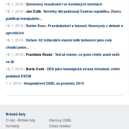
18. 1. 2016 /
Zemanovy moudrosti i ve švédských novinách
18. 1. 2016 /
Jan Čulík
Novinky dál poškozují Českou republiku: Znovu
publikují manipulativ...
18. 1. 2016 /
Štefan Švec: Pravdoláskaři a fašouni. Nesmysly v debatě o
uprchlících
18. 1. 2016 /
Oxfam: 62 miliardářů vlastní tolik bohatství jako celá
chudší polov...
18. 1. 2016 /
František Řezáč
Teď už máme, co jsme chtěli, aneb nežít
ve lži
18. 1. 2016 /
Boris Cvek
ODS jako nostalgická strana minulosti, velmi
podobná KSČM
1. 1. 2016 /
Hospodaření OSBL za prosinec 2015
Britské listy
O nás - Britské listy
Stanovy OSBL
Kontakty
Vzkaz redakci