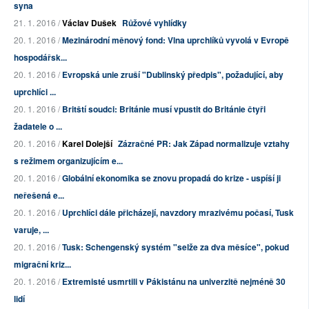
syna
21. 1. 2016 /
Václav Dušek
Růžové vyhlídky
20. 1. 2016 /
Mezinárodní měnový fond: Vlna uprchlíků vyvolá v Evropě
hospodářsk...
20. 1. 2016 /
Evropská unie zruší "Dublinský předpis", požadující, aby
uprchlíci ...
20. 1. 2016 /
Britští soudci: Británie musí vpustit do Británie čtyři
žadatele o ...
20. 1. 2016 /
Karel Dolejší
Zázračné PR: Jak Západ normalizuje vztahy
s režimem organizujícím e...
20. 1. 2016 /
Globální ekonomika se znovu propadá do krize - uspíší ji
neřešená e...
20. 1. 2016 /
Uprchlíci dále přicházejí, navzdory mrazivému počasí, Tusk
varuje, ...
20. 1. 2016 /
Tusk: Schengenský systém "selže za dva měsíce", pokud
migrační kriz...
20. 1. 2016 /
Extremisté usmrtili v Pákistánu na univerzitě nejméně 30
lidí