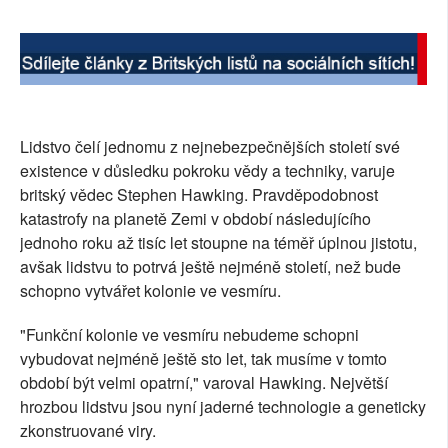
SOCIÁLNÍ SÍTĚ
RUBRIKY
PLNÁ VERZE STRÁNEK
Lidstvo čelí jednomu z nejnebezpečnějších století své
existence v důsledku pokroku vědy a techniky, varuje
britský vědec Stephen Hawking. Pravděpodobnost
katastrofy na planetě Zemi v období následujícího
jednoho roku až tisíc let stoupne na téměř úplnou jistotu,
avšak lidstvu to potrvá ještě nejméně století, než bude
schopno vytvářet kolonie ve vesmíru.
"Funkční kolonie ve vesmíru nebudeme schopni
vybudovat nejméně ještě sto let, tak musíme v tomto
období být velmi opatrní," varoval Hawking. Největší
hrozbou lidstvu jsou nyní jaderné technologie a geneticky
zkonstruované viry.