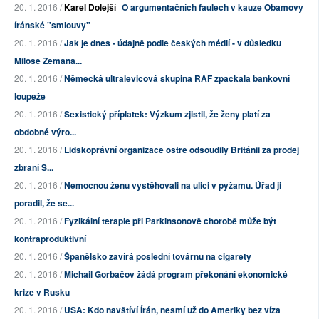
20. 1. 2016 /
Karel Dolejší
O argumentačních faulech v kauze Obamovy
íránské "smlouvy"
20. 1. 2016 /
Jak je dnes - údajně podle českých médií - v důsledku
Miloše Zemana...
20. 1. 2016 /
Německá ultralevicová skupina RAF zpackala bankovní
loupeže
20. 1. 2016 /
Sexistický příplatek: Výzkum zjistil, že ženy platí za
obdobné výro...
20. 1. 2016 /
Lidskoprávní organizace ostře odsoudily Británii za prodej
zbraní S...
20. 1. 2016 /
Nemocnou ženu vystěhovali na ulici v pyžamu. Úřad ji
poradil, že se...
20. 1. 2016 /
Fyzikální terapie při Parkinsonově chorobě může být
kontraproduktivní
20. 1. 2016 /
Španělsko zavírá poslední továrnu na cigarety
20. 1. 2016 /
Michail Gorbačov žádá program překonání ekonomické
krize v Rusku
20. 1. 2016 /
USA: Kdo navštíví Írán, nesmí už do Ameriky bez víza