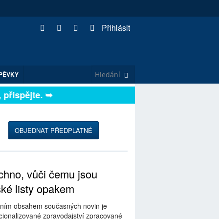
Přihlásit
PĚVKY
řispějte. ➥
OBJEDNAT PŘEDPLATNÉ
hno, vůči čemu jsou
ské listy opakem
ním obsahem současných novin je
ionalizované zpravodajství zpracované