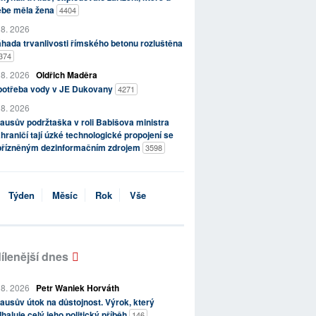
ebe měla žena
4404
 8. 2026
hada trvanlivosti římského betonu rozluštěna
374
 8. 2026
Oldřich Maděra
potřeba vody v JE Dukovany
4271
 8. 2026
ausův podržtaška v roli Babišova ministra
hraničí tají úzké technologické propojení se
přízněným dezinformačním zdrojem
3598
Týden
Měsíc
Rok
Vše
ílenější dnes
 8. 2026
Petr Waniek Horváth
ausův útok na důstojnost. Výrok, který
haluje celý jeho politický příběh
146