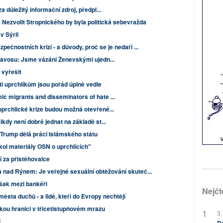
a důležitý informační zdroj, předpl...
 Nezvolit Stropnického by byla politická sebevražda
v Sýrii
pečnostních krizí - a důvody, proč se je nedaří ...
Davosu: Jsme vázáni Ženevskými ujedn...
 vyřešit
i uprchlíkům jsou pořád úplně vedle
 migrants and disseminators of hate ...
prchlické krize budou možná otevřené...
dy není dobré jednat na základě st...
Trump dělá práci Islámského státu
ol materiály OSN o uprchlících"
jí za přistěhovalce
a nad Rýnem: Je veřejné sexuální obtěžování skuteč...
však mezi bankéři
Nejčt
města duchů - a lidé, kteří do Evropy nechtějí
skou hranici v třicetistupňovém mrazu
3.
i