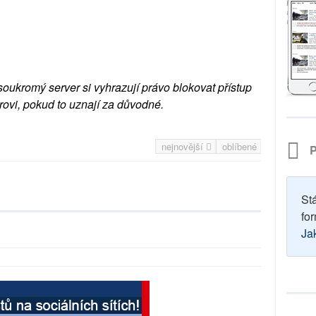
soukromý server si vyhrazují právo blokovat přístup
rovi, pokud to uznají za důvodné.
nejnovější
oblíbené
P
St
for
Ja