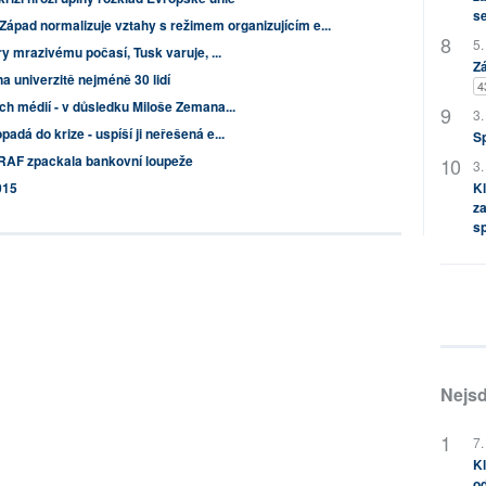
s
Západ normalizuje vztahy s režimem organizujícím e...
5.
ry mrazivému počasí, Tusk varuje, ...
Zá
a univerzitě nejméně 30 lidí
4
ch médií - v důsledku Miloše Zemana...
3.
dá do krize - uspíší ji neřešená e...
S
RAF zpackala bankovní loupeže
3.
015
Kl
za
s
Nejsd
7.
Kl
od