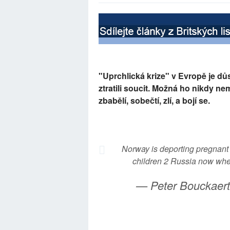
"Uprchlická krize" v Evropě je d
ztratili soucit. Možná ho nikdy ne
zbabělí, sobečtí, zlí, a bojí se.
Norway is deporting pregnant
children 2 Russia now wh
— Peter Bouckaer