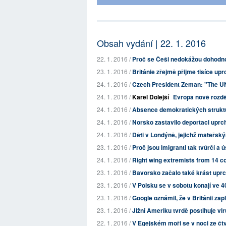
Obsah vydání | 22. 1. 2016
22. 1. 2016 /
Proč se Češi nedokážou dohodnou
23. 1. 2016 /
Británie zřejmě přijme tisíce upr
24. 1. 2016 /
Czech President Zeman: "The UNH
24. 1. 2016 /
Karel Dolejší
Evropa nově rozd
24. 1. 2016 /
Absence demokratických struktu
24. 1. 2016 /
Norsko zastavilo deportaci uprc
24. 1. 2016 /
Děti v Londýně, jejichž mateřským
23. 1. 2016 /
Proč jsou imigranti tak tvůrčí a 
24. 1. 2016 /
Right wing extremists from 14 co
23. 1. 2016 /
Bavorsko začalo také krást uprc
23. 1. 2016 /
V Polsku se v sobotu konají ve 4
23. 1. 2016 /
Google oznámil, že v Británii zapl
23. 1. 2016 /
Jižní Ameriku tvrdě postihuje vi
22. 1. 2016 /
V Egejském moři se v noci ze čtv