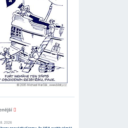
enější
 8. 2026