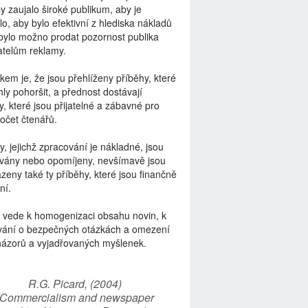
by zaujalo široké publikum, aby je
lo, aby bylo efektivní z hlediska nákladů
bylo možno prodat pozornost publika
telům reklamy.
kem je, že jsou přehlíženy příběhy, které
ly pohoršit, a přednost dostávají
y, které jsou přijatelné a zábavné pro
počet čtenářů.
y, jejichž zpracování je nákladné, jsou
vány nebo opomíjeny, nevšímavě jsou
zeny také ty příběhy, které jsou finančně
ní.
 vede k homogenizaci obsahu novin, k
vání o bezpečných otázkách a omezení
názorů a vyjadřovaných myšlenek.
R.G. Picard, (2004)
“Commercialism and newspaper