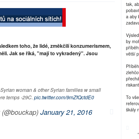
tak, a
pobavi
a aby 
zadava
Výsled
by moh
ůsledkem toho, že lidé, změkčilí konzumerismem,
příběh
měli. Jak se říká, "mají to vykradený". Jsou
větší 
Příběh
zlehčo
přechá
riskant
 Syrian woman & other Syrian families w small
ere temps -29C.
pic.twitter.com/9mZfQctdE0
To vše
refero
škály 
t (@bouckap)
January 21, 2016