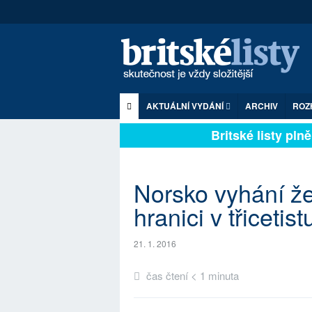
AKTUÁLNÍ VYDÁNÍ
ARCHIV
ROZ
Britské listy plně 
Norsko vyhání že
hranici v třicet
21. 1. 2016
čas čtení < 1 minuta