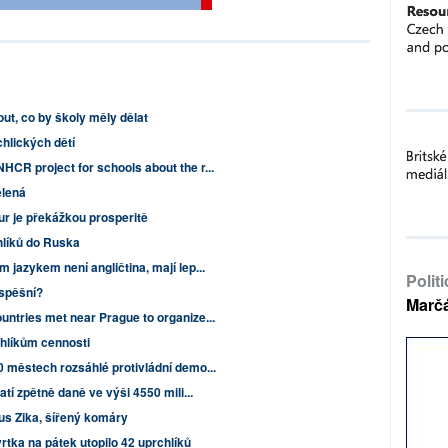
t, co by školy měly dělat
chlických dětí
CR project for schools about the r...
ělená
r je překážkou prosperitě
hlíků do Ruska
 jazykem není angličtina, mají lep...
Polit
úspěšní?
Marč
untries met near Prague to organize...
hlíkům cennosti
0 městech rozsáhlé protivládní demo...
atí zpětně daně ve výši 4550 mili...
rus Zika, šířený komáry
rtka na pátek utopilo 42 uprchlíků