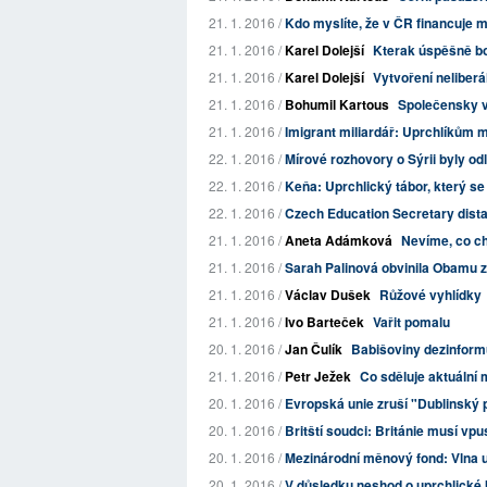
21. 1. 2016 /
Kdo myslíte, že v ČR financuje mo
21. 1. 2016 /
Karel Dolejší
Kterak úspěšně boj
21. 1. 2016 /
Karel Dolejší
Vytvoření neliber
21. 1. 2016 /
Bohumil Kartous
Společensky v
21. 1. 2016 /
Imigrant miliardář: Uprchlíkům m
22. 1. 2016 /
Mírové rozhovory o Sýrii byly od
22. 1. 2016 /
Keňa: Uprchlický tábor, který s
22. 1. 2016 /
Czech Education Secretary dist
21. 1. 2016 /
Aneta Adámková
Nevíme, co ch
21. 1. 2016 /
Sarah Palinová obvinila Obamu 
21. 1. 2016 /
Václav Dušek
Růžové vyhlídky
21. 1. 2016 /
Ivo Barteček
Vařit pomalu
20. 1. 2016 /
Jan Čulík
Babišoviny dezinformu
21. 1. 2016 /
Petr Ježek
Co sděluje aktuální
20. 1. 2016 /
Evropská unie zruší "Dublinský př
20. 1. 2016 /
Britští soudci: Británie musí vpust
20. 1. 2016 /
Mezinárodní měnový fond: Vlna u
20. 1. 2016 /
V důsledku neshod o uprchlické k