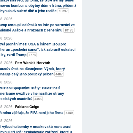
kazy nasvědčují tomu, že USA svrhly téměř
novou bombu na obytný dům v Íránu, přičemž
hynulo dvouleté dítě a jeho rodiče
10597
 8. 2026
ump ustoupil od útoků na Írán po varování ze
aúdské Arábie a hrozbách z Teheránu
10178
 8. 2026
vá jednání mezi USA a Íránem jsou pro
herán „poslední šancí“, jak zabránit eskalaci
lky, tvrdí Trump
7778
 8. 2026
Petr Waniek Horváth
ausův útok na důstojnost. Výrok, který
haluje celý jeho politický příběh
4467
 8. 2026
uštěni Spojenými státy: Palestinští
eričané uvízli ve vlně násilí ze strany
zraelských osadníků
4456
 8. 2026
Fabiano Golgo
fantino zjišťuje, že FIFA není jeho firma
4409
 8. 2026
ři výbuchu bomby v moskevské restauraci
hynuli tři lidé; explodovalo zařízení, které u