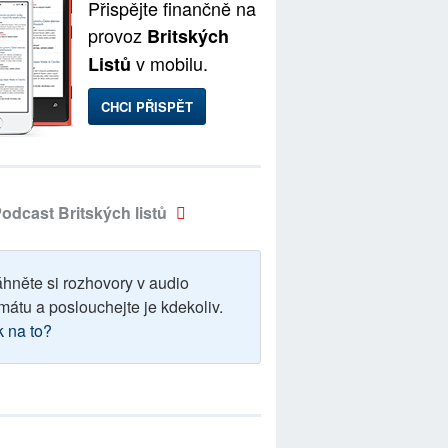
Přispějte finančně na
provoz
Britských
v mobilu.
Listů
CHCI PŘISPĚT
odcast Britských listů
áhněte si rozhovory v audio
mátu a poslouchejte je kdekoliv.
k na to?