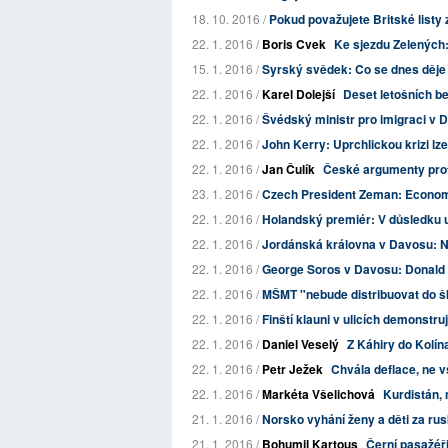
18. 10. 2016 /
Pokud považujete Britské listy z
22. 1. 2016 /
Boris Cvek
Ke sjezdu Zelených:
15. 1. 2016 /
Syrský svědek: Co se dnes děje 
22. 1. 2016 /
Karel Dolejší
Deset letošních bez
22. 1. 2016 /
Švédský ministr pro imigraci v 
22. 1. 2016 /
John Kerry: Uprchlickou krizi lze
22. 1. 2016 /
Jan Čulík
České argumenty prot
23. 1. 2016 /
Czech President Zeman: Economic
22. 1. 2016 /
Holandský premiér: V důsledku u
22. 1. 2016 /
Jordánská královna v Davosu: Nik
22. 1. 2016 /
George Soros v Davosu: Donald 
22. 1. 2016 /
MŠMT "nebude distribuovat do šk
22. 1. 2016 /
Finští klauni v ulicích demonstru
22. 1. 2016 /
Daniel Veselý
Z Káhiry do Kolín
22. 1. 2016 /
Petr Ježek
Chvála deflace, ne 
22. 1. 2016 /
Markéta Všelichová
Kurdistán, 
21. 1. 2016 /
Norsko vyhání ženy a děti za ru
21. 1. 2016 /
Bohumil Kartous
Černí pasažéř