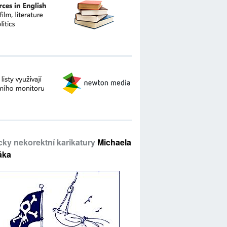
icky nekorektní karikatury
Michaela
áka