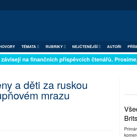
HOVORY
TÉMATA
RUBRIKY
NEJČTENĚJŠÍ
AUTOŘI
PŘÍS
závisejí na finančních příspěvcích čtenářů. Prosíme, p
ny a děti za ruskou
istupňovém mrazu
Všec
Brit
Primár
komerc