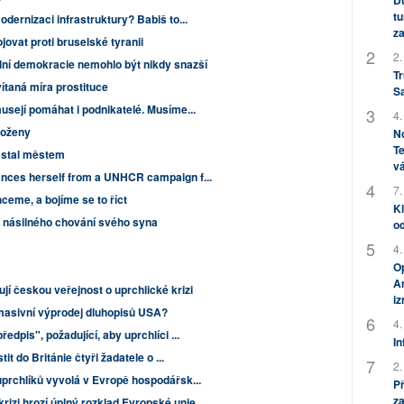
Dů
tu
dernizaci infrastruktury? Babiš to...
za
ovat proti bruselské tyranii
2.
ální demokracie nemohlo být nikdy snazší
Tr
ítaná míra prostituce
S
usejí pomáhat i podnikatelé. Musíme...
4.
loženy
No
Te
e stal městem
vá
ances herself from a UNHCR campaign f...
7.
ceme, a bojíme se to říct
Kl
z násilného chování svého syna
od
4.
Op
Am
jí českou veřejnost o uprchlické krizi
i
 masivní výprodej dluhopisů USA?
4.
edpis", požadující, aby uprchlíci ...
In
it do Británie čtyři žadatele o ...
2.
prchlíků vyvolá v Evropě hospodářsk...
P
za
rizi hrozí úplný rozklad Evropské unie