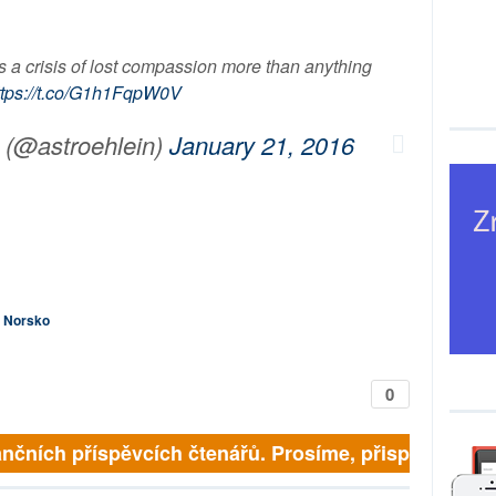
is a crisis of lost compassion more than anything
ttps://t.co/G1h1FqpW0V
 (@astroehlein)
January 21, 2016
Norsko
0
nčních příspěvcích čtenářů. Prosíme, přispějte. ➥