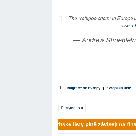
The "refugee crisis" in Europe 
else.
h
— Andrew Stroehlein
Imigrace do Evropy
|
Evropská unie
|
Vytisknout
Britské listy plně závisejí na fina