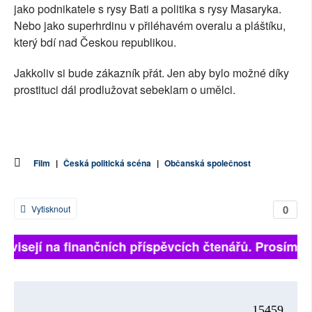
jako podnikatele s rysy Bati a politika s rysy Masaryka.
Nebo jako superhrdinu v přiléhavém overalu a pláštíku,
který bdí nad Českou republikou.
Jakkoliv si bude zákazník přát. Jen aby bylo možné díky
prostituci dál prodlužovat sebeklam o umělci.
Film
|
Česká politická scéna
|
Občanská společnost
0
Vytisknout
závisejí na finančních příspěvcích čtenářů. Prosíme, p
15459