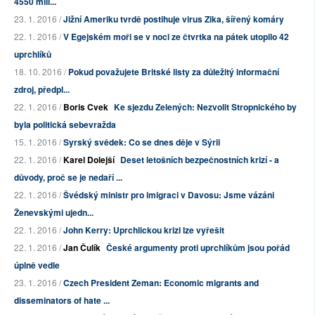
4550 mili...
23. 1. 2016 /
Jižní Ameriku tvrdě postihuje virus Zika, šířený komáry
22. 1. 2016 /
V Egejském moři se v noci ze čtvrtka na pátek utopilo 42
uprchlíků
18. 10. 2016 /
Pokud považujete Britské listy za důležitý informační
zdroj, předpl...
22. 1. 2016 /
Boris Cvek
Ke sjezdu Zelených: Nezvolit Stropnického by
byla politická sebevražda
15. 1. 2016 /
Syrský svědek: Co se dnes děje v Sýrii
22. 1. 2016 /
Karel Dolejší
Deset letošních bezpečnostních krizí - a
důvody, proč se je nedaří ...
22. 1. 2016 /
Švédský ministr pro imigraci v Davosu: Jsme vázáni
Ženevskými ujedn...
22. 1. 2016 /
John Kerry: Uprchlickou krizi lze vyřešit
22. 1. 2016 /
Jan Čulík
České argumenty proti uprchlíkům jsou pořád
úplně vedle
23. 1. 2016 /
Czech President Zeman: Economic migrants and
disseminators of hate ...