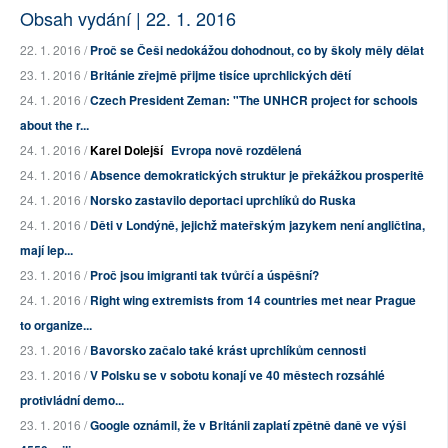
Obsah vydání | 22. 1. 2016
22. 1. 2016 /
Proč se Češi nedokážou dohodnout, co by školy měly dělat
23. 1. 2016 /
Británie zřejmě přijme tisíce uprchlických dětí
24. 1. 2016 /
Czech President Zeman: "The UNHCR project for schools
about the r...
24. 1. 2016 /
Karel Dolejší
Evropa nově rozdělená
24. 1. 2016 /
Absence demokratických struktur je překážkou prosperitě
24. 1. 2016 /
Norsko zastavilo deportaci uprchlíků do Ruska
24. 1. 2016 /
Děti v Londýně, jejichž mateřským jazykem není angličtina,
mají lep...
23. 1. 2016 /
Proč jsou imigranti tak tvůrčí a úspěšní?
24. 1. 2016 /
Right wing extremists from 14 countries met near Prague
to organize...
23. 1. 2016 /
Bavorsko začalo také krást uprchlíkům cennosti
23. 1. 2016 /
V Polsku se v sobotu konají ve 40 městech rozsáhlé
protivládní demo...
23. 1. 2016 /
Google oznámil, že v Británii zaplatí zpětně daně ve výši