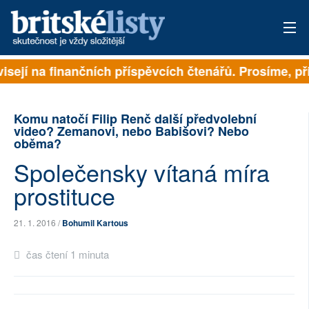
visejí na finančních příspěvcích čtenářů. Prosíme, při
PŘIHLÁSIT
AKTUÁLNÍ VYDÁNÍ
Komu natočí Filip Renč další předvolební
video? Zemanovi, nebo Babišovi? Nebo
ARCHIV
oběma?
Společensky vítaná míra
ROZHOVORY
prostituce
TÉMATA
21. 1. 2016 /
Bohumil Kartous
NEJČTENĚJŠÍ ZA 7 DNÍ
čas čtení 1 minuta
AUTOŘI
PŘÍSPĚVKY NA PROVOZ