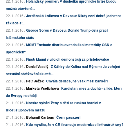
22. 1. 2016 /
Holandský premiér: V důsledku uprchlické krize budou
možná otevřené...
22. 1. 2016 /
Jordánská královna v Davosu: Nikdy není dobré jednat na
základě st...
22. 1. 2016 /
George Soros v Davosu: Donald Trump dělá práci
Islámského státu
22. 1. 2016 /
MŠMT "nebude distribuovat do škol materiály OSN o
uprchlících"
22. 1. 2016 /
Finští klauni v ulicích demonstrují za přistěhovalce
22. 1. 2016 /
Daniel Veselý
Z Káhiry do Kolína nad Rýnem: Je veřejné
sexuální obtěžování skuteč...
22. 1. 2016 /
Petr Ježek
Chvála deflace, ne však mezi bankéři
22. 1. 2016 /
Markéta Všelichová
Kurdistán, města duchů - a lidé, kteří
do Evropy nechtějí
21. 1. 2016 /
Norsko vyhání ženy a děti za ruskou hranici v
třicetistupňovém mrazu
21. 1. 2016 /
Bohumil Kartous
Černí pasažéři
21. 1. 2016 /
Kdo myslíte, že v ČR financuje modernizaci infrastruktury?