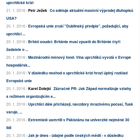
uprchlické krizi
21. 1. 2016 /
Petr Ježek
Co sděluje aktuální masivní výprodej dluhopisů
USA?
20. 1. 2016 /
Evropská unie zruší "Dublinský předpis", požadující, aby
uprchlíci ...
20. 1. 2016 /
Britští soudci: Británie musí vpustit do Británie čtyři
žadatele o ...
20. 1. 2016 /
Mezinárodní měnový fond: Vlna uprchlíků vyvolá v Evropě
hospodářsk...
20. 1. 2016 /
V důsledku neshod o uprchlické krizi hrozí úplný rozklad
Evropské unie
20. 1. 2016 /
Karel Dolejší
Zázračné PR: Jak Západ normalizuje vztahy
s režimem organizujícím e...
20. 1. 2016 /
Uprchlíci dále přicházejí, navzdory mrazivému počasí, Tusk
varuje, ...
20. 1. 2016 /
Extremisté usmrtili v Pákistánu na univerzitě nejméně 30
lidí
20. 1. 2016 /
Jak je dnes - údajně podle českých médií - v důsledku