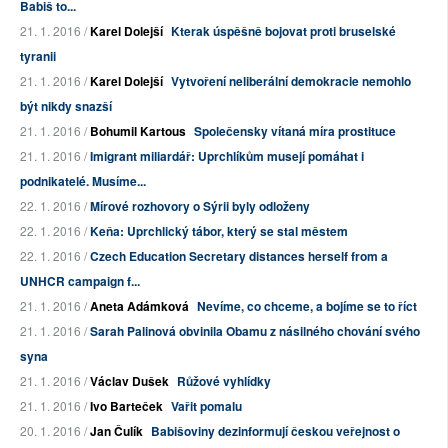
Babiš to...
21. 1. 2016 /
Karel Dolejší
Kterak úspěšně bojovat proti bruselské
tyranii
21. 1. 2016 /
Karel Dolejší
Vytvoření neliberální demokracie nemohlo
být nikdy snazší
21. 1. 2016 /
Bohumil Kartous
Společensky vítaná míra prostituce
21. 1. 2016 /
Imigrant miliardář: Uprchlíkům musejí pomáhat i
podnikatelé. Musíme...
22. 1. 2016 /
Mírové rozhovory o Sýrii byly odloženy
22. 1. 2016 /
Keňa: Uprchlický tábor, který se stal městem
22. 1. 2016 /
Czech Education Secretary distances herself from a
UNHCR campaign f...
21. 1. 2016 /
Aneta Adámková
Nevíme, co chceme, a bojíme se to říct
21. 1. 2016 /
Sarah Palinová obvinila Obamu z násilného chování svého
syna
21. 1. 2016 /
Václav Dušek
Růžové vyhlídky
21. 1. 2016 /
Ivo Barteček
Vařit pomalu
20. 1. 2016 /
Jan Čulík
Babišoviny dezinformují českou veřejnost o