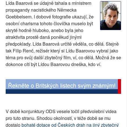
Lída Baarová se údajně tahala s ministrem
SOCIÁLNÍ SÍTĚ
propagandy nacistického Německa
Goebbelsem. I dobové fotografie ukazují, že
RUBRIKY
osobní charisma tohoto človíčka muselo být
skryté hodně hluboko, anebo byla jeho
PLNÁ VERZE STRÁNEK
atraktivita prostě daná poněkud jinými
předpoklady. Lída Baarová určitě věděla, co dělá. Stejně
tak Filip Renč, režisér který si Lídu Baarovou vybral jako
téma pro svůj další zbytečný film, ví, co dělá. Možná že se
dokonce cítí být Lídou Baarovou dneška, kdo ví.
V době konjunktury ODS vesele točil předvolební videa
pro tuto stranu. Shodou okolností, v téže době se mu
dostalo
bohaté dotace od Českých drah na jiný zbytečný