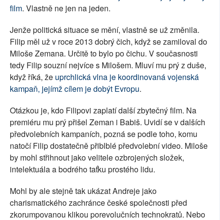
film
. Vlastně ne jen na jeden.
Jenže politická situace se mění, vlastně se už změnila.
Filip měl už v roce 2013 dobrý čich, když se zamiloval do
Miloše Zemana. Určitě to bylo po čichu. V současnosti
tedy Filip souzní nejvíce s Milošem. Mluví mu prý z duše,
když říká, že
uprchlická vlna je koordinovaná vojenská
kampaň, jejímž cílem je dobýt Evropu
.
Otázkou je, kdo Filipovi zaplatí další zbytečný film. Na
premiéru mu prý přišel Zeman i Babiš. Uvidí se v dalších
předvolebních kampaních, pozná se podle toho, komu
natočí Filip dostatečně přiblblé předvolební video. Miloše
by mohl střihnout jako velitele ozbrojených složek,
intelektuála a bodrého taťku prostého lidu.
Mohl by ale stejně tak ukázat Andreje jako
charismatického zachránce české společnosti před
zkorumpovanou klikou porevolučních technokratů. Nebo