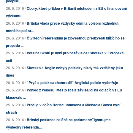
podpisů, ...
26. 6. 2016 /
Obory, které přijdou v Británii odchodem z EU o financování
výzkumu
26. 6. 2016 /
Britská vláda přece vždycky odmítá volební rozhodnutí
menšího počtu...
26. 6. 2016 /
Čtvrteční referendum je zlověstnou předzvěstí blížícího se
propadu ...
25. 6. 2016 /
Většina Skotů je nyní pro nezávislost Skotska v Evropské
unii
26. 6. 2016 /
Skotsko a Anglie nebyly politicky nikdy tak vzdáleny jako
dnes
26. 6. 2016 /
"Pryč s polskou chamradí!" Anglická policie vyšetřuje
26. 6. 2016 /
Pohled z Walesu: Město zcela závisející na dotacích z EU
hlasovalo ...
25. 6. 2016 /
Proč je v očích Borise Johnsona a Michaela Govea nyní
strach
26. 6. 2016 /
Britský poslanec naléhá na parlament:"Ignorujme
výsledky referenda....