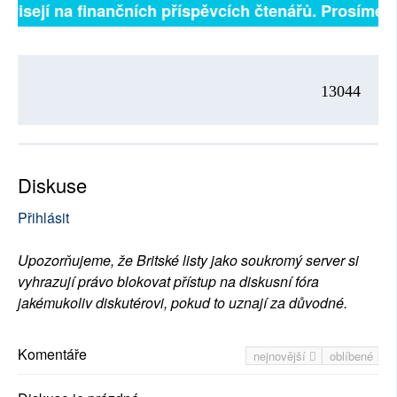
ávisejí na finančních příspěvcích čtenářů. Prosíme, p
13044
Diskuse
Přihlásit
Upozorňujeme, že Britské listy jako soukromý server si
vyhrazují právo blokovat přístup na diskusní fóra
jakémukoliv diskutérovi, pokud to uznají za důvodné.
Komentáře
nejnovější
oblíbené