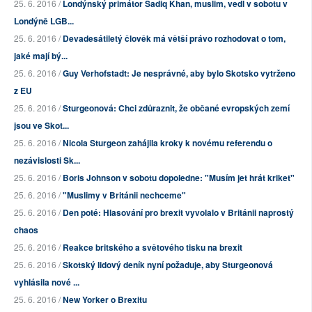
25. 6. 2016 /
Londýnský primátor Sadiq Khan, muslim, vedl v sobotu v
Londýně LGB...
25. 6. 2016 /
Devadesátiletý člověk má větší právo rozhodovat o tom,
jaké mají bý...
25. 6. 2016 /
Guy Verhofstadt: Je nesprávné, aby bylo Skotsko vytrženo
z EU
25. 6. 2016 /
Sturgeonová: Chci zdůraznit, že občané evropských zemí
jsou ve Skot...
25. 6. 2016 /
Nicola Sturgeon zahájila kroky k novému referendu o
nezávislosti Sk...
25. 6. 2016 /
Boris Johnson v sobotu dopoledne: "Musím jet hrát kriket"
25. 6. 2016 /
"Muslimy v Británii nechceme"
25. 6. 2016 /
Den poté: Hlasování pro brexit vyvolalo v Británii naprostý
chaos
25. 6. 2016 /
Reakce britského a světového tisku na brexit
25. 6. 2016 /
Skotský lidový deník nyní požaduje, aby Sturgeonová
vyhlásila nové ...
25. 6. 2016 /
New Yorker o Brexitu