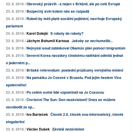
23. 6. 2016 /
Obrovský průšvih - a nejen v Británii, ale po celé Evropě
23. 6. 2016 /
Bezpečný svět kolem nás se rozpadá
24. 6. 2016 /
Roboti by měli platit sociální pojištění, navrhuje Evropský
parlament
24. 6. 2016 /
Karel Dolejší
S roboty do roboty?
23. 6. 2016 /
Jáchym Bohumil Kartous
Jakoby se nechumelilo...
24. 6. 2016 /
Nejvyšší soud zablokoval Obamův plán pomoci imigrantům
24. 6. 2016 /
Severní Korea navzdory čínskému naléhání odmítá jednat
o jaderném p...
23. 6. 2016 /
Britské referendum: poslední průzkumy veřejného mínění
23. 6. 2016 /
Na památku Jo Coxové v Bruselu. Pod jejím heslem Více
společného!
23. 6. 2016 /
Po celém světě lidé vzpomínali na Jo Coxovou
23. 6. 2016 /
Čtvrteční The Sun: Den nezávislosti! Dnes se můžete
osvobodit ze sp...
23. 6. 2016 /
Ivo Barteček
Člověk 2.0, člověk exa-informatický, člověk
singularitní
23. 6. 2016 /
Václav Dušek
Závislá nezávislost