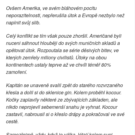
Ovšem Amerika, ve svém bláhovém pocitu
neporazitelnosti, nepřerušila útok a Evropě nezbylo než
naplnit svůj slib.
Celý konflikt se tím však pouze zhoršil. Američané byli
nuceni sáhnout hlouběji do svých muničních skladů a
opětovat útok. Rozpoutala se série děsivých bitev, ve
kterých zemřely miliony civilistů. Útoky na obou
kontinentech ustaly teprve až ve chvíli téměř 80%
zamoření.
Kapitán se unaveně svalil zpět do starého rozvrzaného
křesla a dolil si do sklenice gin. Kolem proběhl kocour.
Kočky zaplavily některé ze zbývajících základen, ale
nikdo neprojevil sebemenší snahu je vyhnat. Kocour
zastavil, nabrousil si o křeslo drápy a pokračoval ve své
cestě.
Samozřejmě, vždy, když je válka, létají kolem supi.