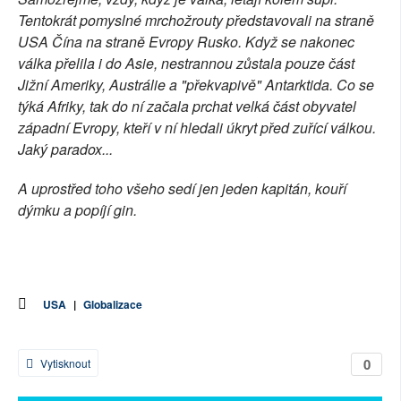
Tentokrát pomyslné mrchožrouty představovali na straně
USA Čína na straně Evropy Rusko. Když se nakonec
válka přelila i do Asie, nestrannou zůstala pouze část
Jižní Ameriky, Austrálie a "překvapivě" Antarktida. Co se
týká Afriky, tak do ní začala prchat velká část obyvatel
západní Evropy, kteří v ní hledali úkryt před zuřící válkou.
Jaký paradox...
A uprostřed toho všeho sedí jen jeden kapitán, kouří
dýmku a popíjí gin.
USA
|
Globalizace
0
Vytisknout