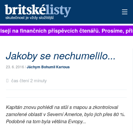
isejí na finančních příspěvcích čtenářů. Prosíme, přis
PŘIHLÁSIT
AKTUÁLNÍ VYDÁNÍ
Jakoby se nechumelilo...
ARCHIV
23. 6. 2016 /
Jáchym Bohumil Kartous
ROZHOVORY
čas čtení 2 minuty
TÉMATA
NEJČTENĚJŠÍ ZA 7 DNÍ
Kapitán znovu pohlédl na stůl s mapou a zkontroloval
AUTOŘI
zamořené oblasti v Severní Americe, bylo jich přes 80 %.
Podobně na tom byla většina Evropy...
PŘÍSPĚVKY NA PROVOZ