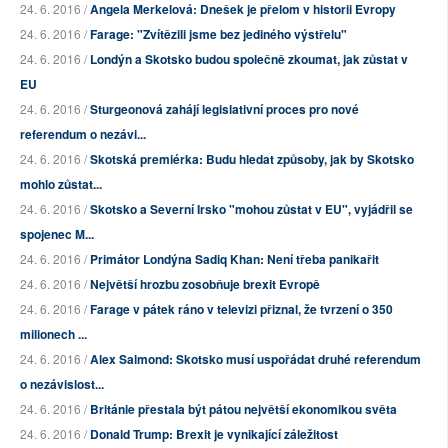
24. 6. 2016 /
Angela Merkelová: Dnešek je přelom v historii Evropy
24. 6. 2016 /
Farage: "Zvítězili jsme bez jediného výstřelu"
24. 6. 2016 /
Londýn a Skotsko budou společně zkoumat, jak zůstat v
EU
24. 6. 2016 /
Sturgeonová zahájí legislativní proces pro nové
referendum o nezávi...
24. 6. 2016 /
Skotská premiérka: Budu hledat způsoby, jak by Skotsko
mohlo zůstat...
24. 6. 2016 /
Skotsko a Severní Irsko "mohou zůstat v EU", vyjádřil se
spojenec M...
24. 6. 2016 /
Primátor Londýna Sadiq Khan: Není třeba panikařit
24. 6. 2016 /
Největší hrozbu zosobňuje brexit Evropě
24. 6. 2016 /
Farage v pátek ráno v televizi přiznal, že tvrzení o 350
milionech ...
24. 6. 2016 /
Alex Salmond: Skotsko musí uspořádat druhé referendum
o nezávislost...
24. 6. 2016 /
Británie přestala být pátou největší ekonomikou světa
24. 6. 2016 /
Donald Trump: Brexit je vynikající záležitost