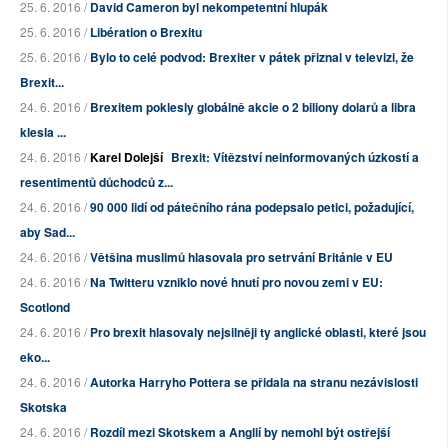
25. 6. 2016 /
David Cameron byl nekompetentní hlupák
25. 6. 2016 /
Libération o Brexitu
25. 6. 2016 /
Bylo to celé podvod: Brexiter v pátek přiznal v televizi, že
Brexit...
24. 6. 2016 /
Brexitem poklesly globálně akcie o 2 biliony dolarů a libra
klesla ...
24. 6. 2016 /
Karel Dolejší
Brexit: Vítězství neinformovaných úzkostí a
resentimentů důchodců z...
24. 6. 2016 /
90 000 lidí od pátečního rána podepsalo petici, požadující,
aby Sad...
24. 6. 2016 /
Většina muslimů hlasovala pro setrvání Británie v EU
24. 6. 2016 /
Na Twitteru vzniklo nové hnutí pro novou zemi v EU:
Scotlond
24. 6. 2016 /
Pro brexit hlasovaly nejsilněji ty anglické oblasti, které jsou
eko...
24. 6. 2016 /
Autorka Harryho Pottera se přidala na stranu nezávislosti
Skotska
24. 6. 2016 /
Rozdíl mezi Skotskem a Anglií by nemohl být ostřejší