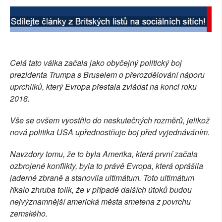
SOCIÁLNÍ SÍTĚ
RUBRIKY
PLNÁ VERZE STRÁNEK
Celá tato válka začala jako obyčejný politický boj
prezidenta Trumpa s Bruselem o přerozdělování náporu
uprchlíků, který Evropa přestala zvládat na konci roku
2018.
Vše se ovšem vyostřilo do neskutečných rozměrů, jelikož
nová politika USA upřednostňuje boj před vyjednáváním.
Navzdory tomu, že to byla Amerika, která první začala
ozbrojené konflikty, byla to právě Evropa, která oprášila
jaderné zbraně a stanovila ultimátum. Toto ultimátum
říkalo zhruba tolik, že v případě dalších útoků budou
nejvýznamnější americká města smetena z povrchu
zemského.