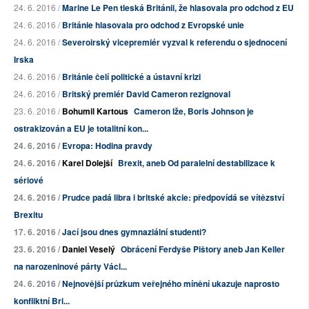
24. 6. 2016 /
Marine Le Pen tleská Británii, že hlasovala pro odchod z EU
24. 6. 2016 /
Británie hlasovala pro odchod z Evropské unie
24. 6. 2016 /
Severoirský vicepremiér vyzval k referendu o sjednocení
Irska
24. 6. 2016 /
Británie čelí politické a ústavní krizi
24. 6. 2016 /
Britský premiér David Cameron rezignoval
23. 6. 2016 /
Bohumil Kartous
Cameron lže, Boris Johnson je
ostrakizován a EU je
totalitní kon...
24. 6. 2016 /
Evropa: Hodina pravdy
24. 6. 2016 /
Karel Dolejší
Brexit, aneb Od paralelní destabilizace k
sériové
24. 6. 2016 /
Prudce padá libra i britské akcie: předpovídá se vítězství
Brexitu
17. 6. 2016 /
Jací jsou dnes gymnaziální studenti?
23. 6. 2016 /
Daniel Veselý
Obrácení Ferdyše Pištory aneb Jan Keller
na narozeninové párty Václ...
24. 6. 2016 /
Nejnovější průzkum veřejného mínění ukazuje naprosto
konfliktní Bri...