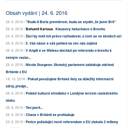
Obsah vydání | 24. 6. 2016
26. 6. 2016 /
"Bude-li Boris premiérem, budu se stydět, že jsem Brit"
26. 6. 2016 /
Bohumil Kartous
Klausovy halucinace o Brexitu
24. 6. 2016 /
Žáci by měli mít právo rozhodovat, o čem se ve školách učí
26. 6. 2016 /
5. Váš názor a váš pohled na věc nás zajímá
26. 6. 2016 /
V Anglii a ve Walesu dochází po referendu o brexitu k
četným rasist...
26. 6. 2016 /
Nicola Sturgeon: Skotský parlament zablokuje odchod
Británie z EU
18. 10. 2016 /
Pokud považujete Britské listy za důležitý informační
zdroj, předpl...
26. 6. 2016 /
Polské kulturní středisko v Londýně terčem rasistického
útoku
26. 6. 2016 /
Ten pocit...
26. 6. 2016 /
Chaos v Británii se prohlubuje
25. 6. 2016 /
Petice požadující nové referendum o EU získala 3 miliony