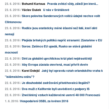
23. 6. 2016 /
Bohumil Kartous
Pravda zvítězí vždy, záleží jen která...
23. 6. 2016 /
Václav Dušek
U nás v Sršňákově
23. 6. 2016 /
Skoro polovina Sandersových voličů údajně nechce volit
Clintonovou
23. 6. 2016 /
Rodiče jsou statisticky méně šťastní než lidé, kteří děti
nemají
23. 6. 2016 /
Plejáda britských politiků napříč stranami: Zůstaňme v EU
22. 6. 2016 /
Soros: Zatímco EU upadá, Rusko se stává globální
mocností
22. 6. 2016 /
Děti za globální uprchlickou krizi platí nejdrastičtěji
22. 6. 2016 /
Aby Evropa zůstala otevřená, musí přivřít dveře
22. 6. 2016 /
Karel Dolejší
Jaký byl opravdu vztah orlandského vraha k
"islámskému státu"?
22. 6. 2016 /
Je dlouhodobé zadržování přistěhovalců ilegální?
22. 6. 2016 /
Dva muži z Kalifornie byli usvědčeni z podpory IS
22. 6. 2016 /
Znečištěný vzduch každoročně usmrtí 48 000 Francouzů
1. 6. 2016 /
Hospodaření OSBL za květen 2016