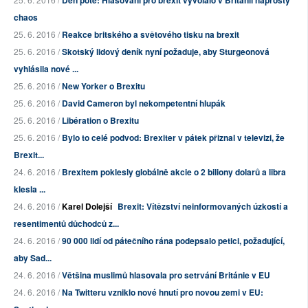
Den poté: Hlasování pro brexit vyvolalo v Británii naprostý
chaos
25. 6. 2016 /
Reakce britského a světového tisku na brexit
25. 6. 2016 /
Skotský lidový deník nyní požaduje, aby Sturgeonová
vyhlásila nové ...
25. 6. 2016 /
New Yorker o Brexitu
25. 6. 2016 /
David Cameron byl nekompetentní hlupák
25. 6. 2016 /
Libération o Brexitu
25. 6. 2016 /
Bylo to celé podvod: Brexiter v pátek přiznal v televizi, že
Brexit...
24. 6. 2016 /
Brexitem poklesly globálně akcie o 2 biliony dolarů a libra
klesla ...
24. 6. 2016 /
Karel Dolejší
Brexit: Vítězství neinformovaných úzkostí a
resentimentů důchodců z...
24. 6. 2016 /
90 000 lidí od pátečního rána podepsalo petici, požadující,
aby Sad...
24. 6. 2016 /
Většina muslimů hlasovala pro setrvání Británie v EU
24. 6. 2016 /
Na Twitteru vzniklo nové hnutí pro novou zemi v EU: