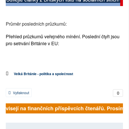
SOCIÁLNÍ SÍTĚ
RUBRIKY
Průměr posledních průzkumů:
PLNÁ VERZE STRÁNEK
Přehled průzkumů veřejného mínění. Poslední čtyři jsou
pro setrvání Británie v EU:
Velká Británie - politika a společnost
0
Vytisknout
 závisejí na finančních příspěvcích čtenářů. Prosíme, 