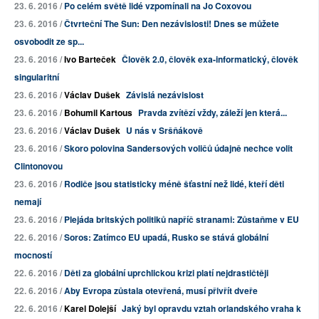
23. 6. 2016 /
Po celém světě lidé vzpomínali na Jo Coxovou
23. 6. 2016 /
Čtvrteční The Sun: Den nezávislosti! Dnes se můžete
osvobodit ze sp...
23. 6. 2016 /
Ivo Barteček
Člověk 2.0, člověk exa-informatický, člověk
singularitní
23. 6. 2016 /
Václav Dušek
Závislá nezávislost
23. 6. 2016 /
Bohumil Kartous
Pravda zvítězí vždy, záleží jen která...
23. 6. 2016 /
Václav Dušek
U nás v Sršňákově
23. 6. 2016 /
Skoro polovina Sandersových voličů údajně nechce volit
Clintonovou
23. 6. 2016 /
Rodiče jsou statisticky méně šťastní než lidé, kteří děti
nemají
23. 6. 2016 /
Plejáda britských politiků napříč stranami: Zůstaňme v EU
22. 6. 2016 /
Soros: Zatímco EU upadá, Rusko se stává globální
mocností
22. 6. 2016 /
Děti za globální uprchlickou krizi platí nejdrastičtěji
22. 6. 2016 /
Aby Evropa zůstala otevřená, musí přivřít dveře
22. 6. 2016 /
Karel Dolejší
Jaký byl opravdu vztah orlandského vraha k