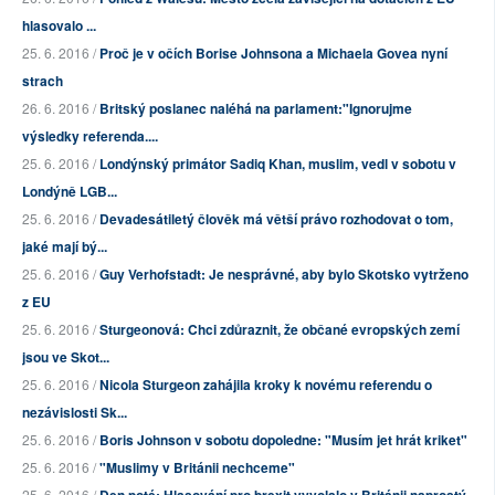
hlasovalo ...
25. 6. 2016 /
Proč je v očích Borise Johnsona a Michaela Govea nyní
strach
26. 6. 2016 /
Britský poslanec naléhá na parlament:"Ignorujme
výsledky referenda....
25. 6. 2016 /
Londýnský primátor Sadiq Khan, muslim, vedl v sobotu v
Londýně LGB...
25. 6. 2016 /
Devadesátiletý člověk má větší právo rozhodovat o tom,
jaké mají bý...
25. 6. 2016 /
Guy Verhofstadt: Je nesprávné, aby bylo Skotsko vytrženo
z EU
25. 6. 2016 /
Sturgeonová: Chci zdůraznit, že občané evropských zemí
jsou ve Skot...
25. 6. 2016 /
Nicola Sturgeon zahájila kroky k novému referendu o
nezávislosti Sk...
25. 6. 2016 /
Boris Johnson v sobotu dopoledne: "Musím jet hrát kriket"
25. 6. 2016 /
"Muslimy v Británii nechceme"
25. 6. 2016 /