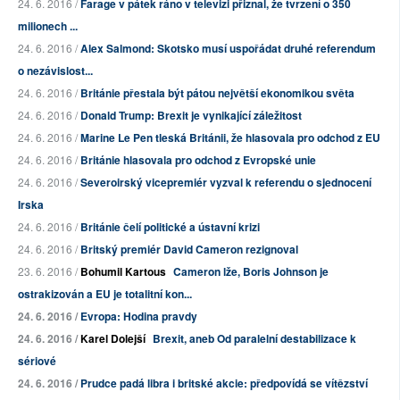
24. 6. 2016 /
Farage v pátek ráno v televizi přiznal, že tvrzení o 350
milionech ...
24. 6. 2016 /
Alex Salmond: Skotsko musí uspořádat druhé referendum
o nezávislost...
24. 6. 2016 /
Británie přestala být pátou největší ekonomikou světa
24. 6. 2016 /
Donald Trump: Brexit je vynikající záležitost
24. 6. 2016 /
Marine Le Pen tleská Británii, že hlasovala pro odchod z EU
24. 6. 2016 /
Británie hlasovala pro odchod z Evropské unie
24. 6. 2016 /
Severoirský vicepremiér vyzval k referendu o sjednocení
Irska
24. 6. 2016 /
Británie čelí politické a ústavní krizi
24. 6. 2016 /
Britský premiér David Cameron rezignoval
23. 6. 2016 /
Bohumil Kartous
Cameron lže, Boris Johnson je
ostrakizován a EU je
totalitní kon...
24. 6. 2016 /
Evropa: Hodina pravdy
24. 6. 2016 /
Karel Dolejší
Brexit, aneb Od paralelní destabilizace k
sériové
24. 6. 2016 /
Prudce padá libra i britské akcie: předpovídá se vítězství