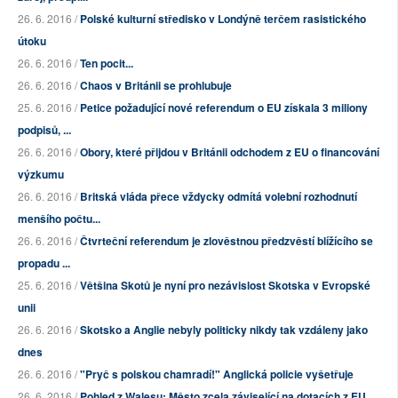
26. 6. 2016 /
Polské kulturní středisko v Londýně terčem rasistického
útoku
26. 6. 2016 /
Ten pocit...
26. 6. 2016 /
Chaos v Británii se prohlubuje
25. 6. 2016 /
Petice požadující nové referendum o EU získala 3 miliony
podpisů, ...
26. 6. 2016 /
Obory, které přijdou v Británii odchodem z EU o financování
výzkumu
26. 6. 2016 /
Britská vláda přece vždycky odmítá volební rozhodnutí
menšího počtu...
26. 6. 2016 /
Čtvrteční referendum je zlověstnou předzvěstí blížícího se
propadu ...
25. 6. 2016 /
Většina Skotů je nyní pro nezávislost Skotska v Evropské
unii
26. 6. 2016 /
Skotsko a Anglie nebyly politicky nikdy tak vzdáleny jako
dnes
26. 6. 2016 /
"Pryč s polskou chamradí!" Anglická policie vyšetřuje
26. 6. 2016 /
Pohled z Walesu: Město zcela závisející na dotacích z EU