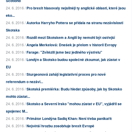
Scotlond
24. 6. 2016 /
Pro brexit hlasovaly nejsilněji ty anglické oblasti, které jsou
eko...
24. 6. 2016 /
Autorka Harryho Pottera se přidala na stranu nezávislosti
Skotska
24. 6. 2016 /
Rozdíl mezi Skotskem a Anglií by nemohl být ostřejší
24. 6. 2016 /
Angela Merkelová: Dnešek je přelom v historii Evropy
24. 6. 2016 /
Farage: "Zvítězili jsme bez jediného výstřelu"
24. 6. 2016 /
Londýn a Skotsko budou společně zkoumat, jak zůstat v
EU
24. 6. 2016 /
Sturgeonová zahájí legislativní proces pro nové
referendum o nezávi...
24. 6. 2016 /
Skotská premiérka: Budu hledat způsoby, jak by Skotsko
mohlo zůstat...
24. 6. 2016 /
Skotsko a Severní Irsko "mohou zůstat v EU", vyjádřil se
spojenec M...
24. 6. 2016 /
Primátor Londýna Sadiq Khan: Není třeba panikařit
24. 6. 2016 /
Největší hrozbu zosobňuje brexit Evropě