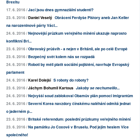
Brexitu
17. 6. 2016 /
Jací jsou dnes gymnaziální studenti?
23. 6. 2016 /
Daniel Veselý
Obrácení Ferdyše Pištory aneb Jan Keller
na narozeninové párty Václ...
24. 6. 2016 /
Nejnovější průzkum veřejného mínění ukazuje naprosto
konfliktní Bri...
23. 6. 2016 /
Obrovský průšvih - a nejen v Británii, ale po celé Evropě
23. 6. 2016 /
Bezpečný svět kolem nás se rozpadá
24. 6. 2016 /
Roboti by měli platit sociální pojištění, navrhuje Evropský
parlament
24. 6. 2016 /
Karel Dolejší
S roboty do roboty?
23. 6. 2016 /
Jáchym Bohumil Kartous
Jakoby se nechumelilo...
24. 6. 2016 /
Nejvyšší soud zablokoval Obamův plán pomoci imigrantům
24. 6. 2016 /
Severní Korea navzdory čínskému naléhání odmítá jednat
o jaderném p...
23. 6. 2016 /
Britské referendum: poslední průzkumy veřejného mínění
23. 6. 2016 /
Na památku Jo Coxové v Bruselu. Pod jejím heslem Více
společného!