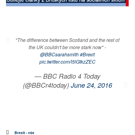
SOCIÁLNÍ SÍTĚ
RUBRIKY
PLNÁ VERZE STRÁNEK
"The difference between Scotland and the rest of
the UK couldn't be more stark now" -
@BBCsarahsmith
#Brexit
pic.twitter.com/l5lGtkzZEC
— BBC Radio 4 Today
(@BBCr4today)
June 24, 2016
Brexit - vše