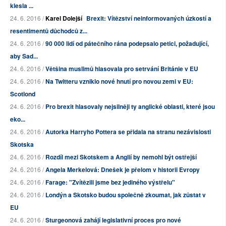
klesla ...
24. 6. 2016 /
Karel Dolejší
Brexit: Vítězství neinformovaných úzkostí a
resentimentů důchodců z...
24. 6. 2016 /
90 000 lidí od pátečního rána podepsalo petici, požadující,
aby Sad...
24. 6. 2016 /
Většina muslimů hlasovala pro setrvání Británie v EU
24. 6. 2016 /
Na Twitteru vzniklo nové hnutí pro novou zemi v EU:
Scotlond
24. 6. 2016 /
Pro brexit hlasovaly nejsilněji ty anglické oblasti, které jsou
eko...
24. 6. 2016 /
Autorka Harryho Pottera se přidala na stranu nezávislosti
Skotska
24. 6. 2016 /
Rozdíl mezi Skotskem a Anglií by nemohl být ostřejší
24. 6. 2016 /
Angela Merkelová: Dnešek je přelom v historii Evropy
24. 6. 2016 /
Farage: "Zvítězili jsme bez jediného výstřelu"
24. 6. 2016 /
Londýn a Skotsko budou společně zkoumat, jak zůstat v
EU
24. 6. 2016 /
Sturgeonová zahájí legislativní proces pro nové