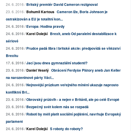
24. 6. 2016 /
Britský premiér David Cameron rezignoval
23. 6. 2016 /
Bohumil Kartous
Cameron lže, Boris Johnson je
ostrakizován a EU je
totalitní kon...
24. 6. 2016 /
Evropa: Hodina pravdy
24. 6. 2016 /
Karel Dolejší
Brexit, aneb Od paralelní destabilizace k
sériové
24. 6. 2016 /
Prudce padá libra i britské akcie: předpovídá se vítězství
Brexitu
17. 6. 2016 /
Jací jsou dnes gymnaziální studenti?
23. 6. 2016 /
Daniel Veselý
Obrácení Ferdyše Pištory aneb Jan Keller
na narozeninové párty Václ...
24. 6. 2016 /
Nejnovější průzkum veřejného mínění ukazuje naprosto
konfliktní Bri...
23. 6. 2016 /
Obrovský průšvih - a nejen v Británii, ale po celé Evropě
23. 6. 2016 /
Bezpečný svět kolem nás se rozpadá
24. 6. 2016 /
Roboti by měli platit sociální pojištění, navrhuje Evropský
parlament
24. 6. 2016 /
Karel Dolejší
S roboty do roboty?