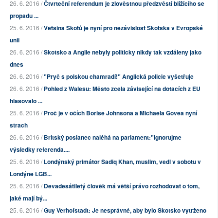
26. 6. 2016 /
Čtvrteční referendum je zlověstnou předzvěstí blížícího se
propadu ...
25. 6. 2016 /
Většina Skotů je nyní pro nezávislost Skotska v Evropské
unii
26. 6. 2016 /
Skotsko a Anglie nebyly politicky nikdy tak vzdáleny jako
dnes
26. 6. 2016 /
"Pryč s polskou chamradí!" Anglická policie vyšetřuje
26. 6. 2016 /
Pohled z Walesu: Město zcela závisející na dotacích z EU
hlasovalo ...
25. 6. 2016 /
Proč je v očích Borise Johnsona a Michaela Govea nyní
strach
26. 6. 2016 /
Britský poslanec naléhá na parlament:"Ignorujme
výsledky referenda....
25. 6. 2016 /
Londýnský primátor Sadiq Khan, muslim, vedl v sobotu v
Londýně LGB...
25. 6. 2016 /
Devadesátiletý člověk má větší právo rozhodovat o tom,
jaké mají bý...
25. 6. 2016 /
Guy Verhofstadt: Je nesprávné, aby bylo Skotsko vytrženo