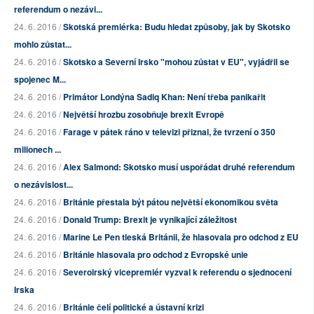
referendum o nezávi...
24. 6. 2016 /
Skotská premiérka: Budu hledat způsoby, jak by Skotsko
mohlo zůstat...
24. 6. 2016 /
Skotsko a Severní Irsko "mohou zůstat v EU", vyjádřil se
spojenec M...
24. 6. 2016 /
Primátor Londýna Sadiq Khan: Není třeba panikařit
24. 6. 2016 /
Největší hrozbu zosobňuje brexit Evropě
24. 6. 2016 /
Farage v pátek ráno v televizi přiznal, že tvrzení o 350
milionech ...
24. 6. 2016 /
Alex Salmond: Skotsko musí uspořádat druhé referendum
o nezávislost...
24. 6. 2016 /
Británie přestala být pátou největší ekonomikou světa
24. 6. 2016 /
Donald Trump: Brexit je vynikající záležitost
24. 6. 2016 /
Marine Le Pen tleská Británii, že hlasovala pro odchod z EU
24. 6. 2016 /
Británie hlasovala pro odchod z Evropské unie
24. 6. 2016 /
Severoirský vicepremiér vyzval k referendu o sjednocení
Irska
24. 6. 2016 /
Británie čelí politické a ústavní krizi