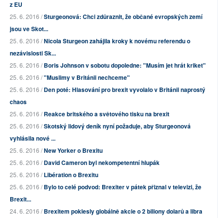
z EU
25. 6. 2016 /
Sturgeonová: Chci zdůraznit, že občané evropských zemí
jsou ve Skot...
25. 6. 2016 /
Nicola Sturgeon zahájila kroky k novému referendu o
nezávislosti Sk...
25. 6. 2016 /
Boris Johnson v sobotu dopoledne: "Musím jet hrát kriket"
25. 6. 2016 /
"Muslimy v Británii nechceme"
25. 6. 2016 /
Den poté: Hlasování pro brexit vyvolalo v Británii naprostý
chaos
25. 6. 2016 /
Reakce britského a světového tisku na brexit
25. 6. 2016 /
Skotský lidový deník nyní požaduje, aby Sturgeonová
vyhlásila nové ...
25. 6. 2016 /
New Yorker o Brexitu
25. 6. 2016 /
David Cameron byl nekompetentní hlupák
25. 6. 2016 /
Libération o Brexitu
25. 6. 2016 /
Bylo to celé podvod: Brexiter v pátek přiznal v televizi, že
Brexit...
24. 6. 2016 /
Brexitem poklesly globálně akcie o 2 biliony dolarů a libra