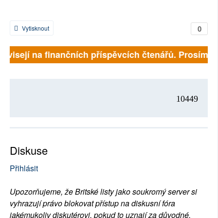
0
Vytisknout
závisejí na finančních příspěvcích čtenářů. Prosíme, p
10449
Diskuse
Přihlásit
Upozorňujeme, že Britské listy jako soukromý server si
vyhrazují právo blokovat přístup na diskusní fóra
jakémukoliv diskutérovi, pokud to uznají za důvodné.