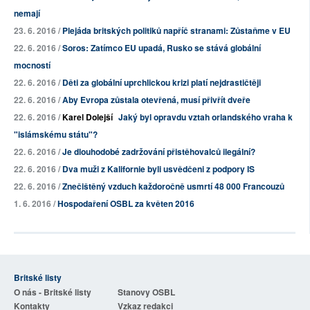
nemají
23. 6. 2016 /
Plejáda britských politiků napříč stranami: Zůstaňme v EU
22. 6. 2016 /
Soros: Zatímco EU upadá, Rusko se stává globální
mocností
22. 6. 2016 /
Děti za globální uprchlickou krizi platí nejdrastičtěji
22. 6. 2016 /
Aby Evropa zůstala otevřená, musí přivřít dveře
22. 6. 2016 /
Karel Dolejší
Jaký byl opravdu vztah orlandského vraha k
"islámskému státu"?
22. 6. 2016 /
Je dlouhodobé zadržování přistěhovalců ilegální?
22. 6. 2016 /
Dva muži z Kalifornie byli usvědčeni z podpory IS
22. 6. 2016 /
Znečištěný vzduch každoročně usmrtí 48 000 Francouzů
1. 6. 2016 /
Hospodaření OSBL za květen 2016
Britské listy
O nás - Britské listy
Stanovy OSBL
Kontakty
Vzkaz redakci