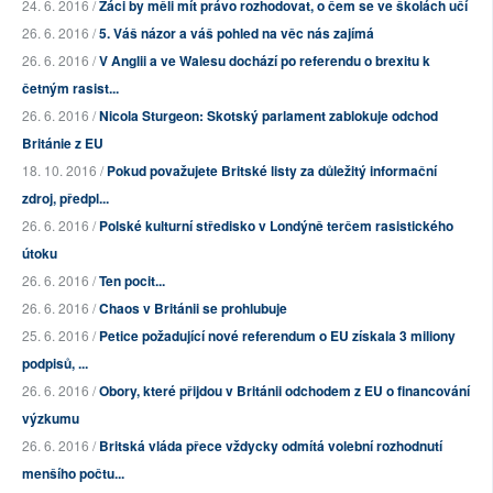
24. 6. 2016 /
Žáci by měli mít právo rozhodovat, o čem se ve školách učí
26. 6. 2016 /
5. Váš názor a váš pohled na věc nás zajímá
26. 6. 2016 /
V Anglii a ve Walesu dochází po referendu o brexitu k
četným rasist...
26. 6. 2016 /
Nicola Sturgeon: Skotský parlament zablokuje odchod
Británie z EU
18. 10. 2016 /
Pokud považujete Britské listy za důležitý informační
zdroj, předpl...
26. 6. 2016 /
Polské kulturní středisko v Londýně terčem rasistického
útoku
26. 6. 2016 /
Ten pocit...
26. 6. 2016 /
Chaos v Británii se prohlubuje
25. 6. 2016 /
Petice požadující nové referendum o EU získala 3 miliony
podpisů, ...
26. 6. 2016 /
Obory, které přijdou v Británii odchodem z EU o financování
výzkumu
26. 6. 2016 /
Britská vláda přece vždycky odmítá volební rozhodnutí
menšího počtu...