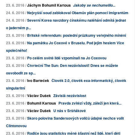
23. 6. 2016 /
Jáchym Bohumil Kartous
Jakoby se nechumelilo...
24. 6. 2016 /
Nejvyšší soud zablokoval Obamův plán pomoci imigrantům
24. 6. 2016 /
Severní Korea navzdory čínskému naléhání odmítá jednat
o jaderném p...
23. 6. 2016 /
Britské referendum: poslední průzkumy veřejného mínění
23. 6. 2016 /
Na památku Jo Coxové v Bruselu. Pod jejím heslem Více
společného!
23. 6. 2016 /
Po celém světě lidé vzpomínali na Jo Coxovou
23. 6. 2016 /
Čtvrteční The Sun: Den nezávislosti! Dnes se můžete
osvobodit ze sp...
23. 6. 2016 /
Ivo Barteček
Člověk 2.0, člověk exa-informatický, člověk
singularitní
23. 6. 2016 /
Václav Dušek
Závislá nezávislost
23. 6. 2016 /
Bohumil Kartous
Pravda zvítězí vždy, záleží jen která...
23. 6. 2016 /
Václav Dušek
U nás v Sršňákově
23. 6. 2016 /
Skoro polovina Sandersových voličů údajně nechce volit
Clintonovou
23. 6. 2016 /
Rodiče jsou statisticky méně šťastní než lidé, kteří děti