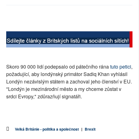
SOCIÁLNÍ SÍTĚ
RUBRIKY
PLNÁ VERZE STRÁNEK
Skoro 90 000 lidí podepsalo od pátečního rána
tuto petici
,
požadující, aby londýnský primátor Sadiq Khan vyhlásil
Londýn nezávislým státem a zachoval jeho členství v EU.
"Londýn je mezinárodní město a my chceme zůstat v
srdci Evropy," zdůrazňují signatáři.
Velká Británie - politika a společnost
|
Brexit