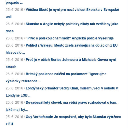
propadu ...
25. 6. 2016 /
Většina Skotů je nyní pro nezávislost Skotska v Evropské
unii
26. 6. 2016 /
Skotsko a Anglie nebyly politicky nikdy tak vzdáleny jako
dnes
26. 6. 2016 /
"Pryč s polskou chamradí!" Anglická policie vyšetřuje
26. 6. 2016 /
Pohled z Walesu: Město zcela závisející na dotacích z EU
hlasovalo ...
25. 6. 2016 /
Proč je v očích Borise Johnsona a Michaela Govea nyní
strach
26. 6. 2016 /
Britský poslanec naléhá na parlament:"Ignorujme
výsledky referenda....
25. 6. 2016 /
Londýnský primátor Sadiq Khan, muslim, vedl v sobotu v
Londýně LGB...
25. 6. 2016 /
Devadesátiletý člověk má větší právo rozhodovat o tom,
jaké mají bý...
25. 6. 2016 /
Guy Verhofstadt: Je nesprávné, aby bylo Skotsko vytrženo
z EU