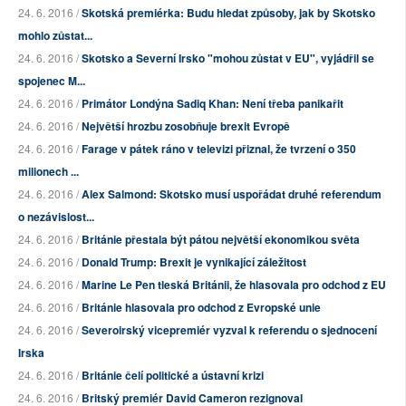
24. 6. 2016 /
Skotská premiérka: Budu hledat způsoby, jak by Skotsko
mohlo zůstat...
24. 6. 2016 /
Skotsko a Severní Irsko "mohou zůstat v EU", vyjádřil se
spojenec M...
24. 6. 2016 /
Primátor Londýna Sadiq Khan: Není třeba panikařit
24. 6. 2016 /
Největší hrozbu zosobňuje brexit Evropě
24. 6. 2016 /
Farage v pátek ráno v televizi přiznal, že tvrzení o 350
milionech ...
24. 6. 2016 /
Alex Salmond: Skotsko musí uspořádat druhé referendum
o nezávislost...
24. 6. 2016 /
Británie přestala být pátou největší ekonomikou světa
24. 6. 2016 /
Donald Trump: Brexit je vynikající záležitost
24. 6. 2016 /
Marine Le Pen tleská Británii, že hlasovala pro odchod z EU
24. 6. 2016 /
Británie hlasovala pro odchod z Evropské unie
24. 6. 2016 /
Severoirský vicepremiér vyzval k referendu o sjednocení
Irska
24. 6. 2016 /
Británie čelí politické a ústavní krizi
24. 6. 2016 /
Britský premiér David Cameron rezignoval