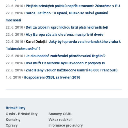
23. 6. 2016 /
Plejáda britských politiků napříč stranami: Zůstaňme v EU
22. 6. 2016 /
Soros: Zatímco EU upadá, Rusko se stává globální
mocností
22. 6. 2016 /
Děti za globální uprchlickou krizi platí nejdrastičtěji
22. 6. 2016 /
Aby Evropa zůstala otevřená, musí přivřít dveře
22. 6. 2016 /
Karel Dolejší
Jaký byl opravdu vztah orlandského vraha k
"islámskému státu"?
22. 6. 2016 /
Je dlouhodobé zadržování přistěhovalců ilegální?
22. 6. 2016 /
Dva muži z Kalifornie byli usvědčeni z podpory IS
22. 6. 2016 /
Znečištěný vzduch každoročně usmrtí 48 000 Francouzů
1. 6. 2016 /
Hospodaření OSBL za květen 2016
Britské listy
O nás - Britské listy
Stanovy OSBL
Kontakty
Vzkaz redakci
Opravy
Informace pro autory