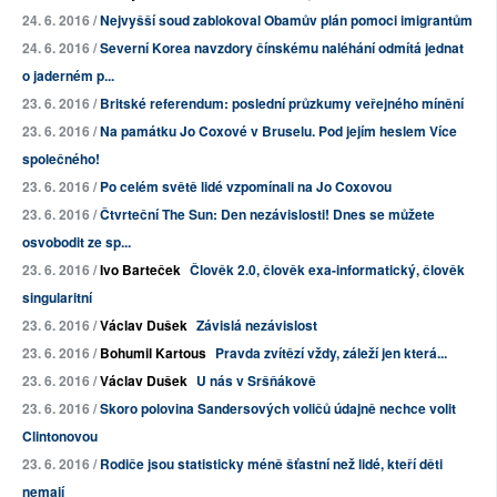
24. 6. 2016 /
Nejvyšší soud zablokoval Obamův plán pomoci imigrantům
24. 6. 2016 /
Severní Korea navzdory čínskému naléhání odmítá jednat
o jaderném p...
23. 6. 2016 /
Britské referendum: poslední průzkumy veřejného mínění
23. 6. 2016 /
Na památku Jo Coxové v Bruselu. Pod jejím heslem Více
společného!
23. 6. 2016 /
Po celém světě lidé vzpomínali na Jo Coxovou
23. 6. 2016 /
Čtvrteční The Sun: Den nezávislosti! Dnes se můžete
osvobodit ze sp...
23. 6. 2016 /
Ivo Barteček
Člověk 2.0, člověk exa-informatický, člověk
singularitní
23. 6. 2016 /
Václav Dušek
Závislá nezávislost
23. 6. 2016 /
Bohumil Kartous
Pravda zvítězí vždy, záleží jen která...
23. 6. 2016 /
Václav Dušek
U nás v Sršňákově
23. 6. 2016 /
Skoro polovina Sandersových voličů údajně nechce volit
Clintonovou
23. 6. 2016 /
Rodiče jsou statisticky méně šťastní než lidé, kteří děti
nemají