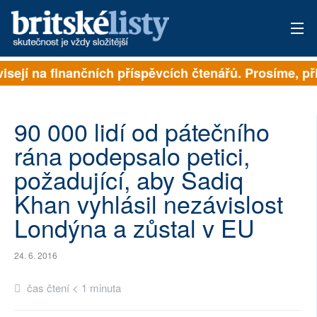
visejí na finančních příspěvcích čtenářů. Prosíme, při
PŘIHLÁSIT
AKTUÁLNÍ VYDÁNÍ
90 000 lidí od pátečního
ARCHIV
rána podepsalo petici,
požadující, aby Sadiq
ROZHOVORY
Khan vyhlásil nezávislost
TÉMATA
Londýna a zůstal v EU
NEJČTENĚJŠÍ ZA 7 DNÍ
24. 6. 2016
AUTOŘI
čas čtení < 1 minuta
PŘÍSPĚVKY NA PROVOZ