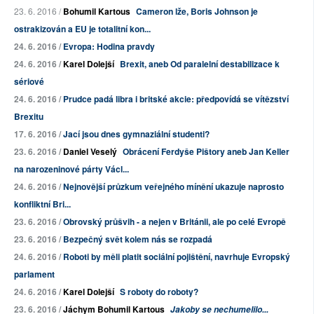
23. 6. 2016 /
Bohumil Kartous
Cameron lže, Boris Johnson je
ostrakizován a EU je
totalitní kon...
24. 6. 2016 /
Evropa: Hodina pravdy
24. 6. 2016 /
Karel Dolejší
Brexit, aneb Od paralelní destabilizace k
sériové
24. 6. 2016 /
Prudce padá libra i britské akcie: předpovídá se vítězství
Brexitu
17. 6. 2016 /
Jací jsou dnes gymnaziální studenti?
23. 6. 2016 /
Daniel Veselý
Obrácení Ferdyše Pištory aneb Jan Keller
na narozeninové párty Václ...
24. 6. 2016 /
Nejnovější průzkum veřejného mínění ukazuje naprosto
konfliktní Bri...
23. 6. 2016 /
Obrovský průšvih - a nejen v Británii, ale po celé Evropě
23. 6. 2016 /
Bezpečný svět kolem nás se rozpadá
24. 6. 2016 /
Roboti by měli platit sociální pojištění, navrhuje Evropský
parlament
24. 6. 2016 /
Karel Dolejší
S roboty do roboty?
23. 6. 2016 /
Jáchym Bohumil Kartous
Jakoby se nechumelilo...