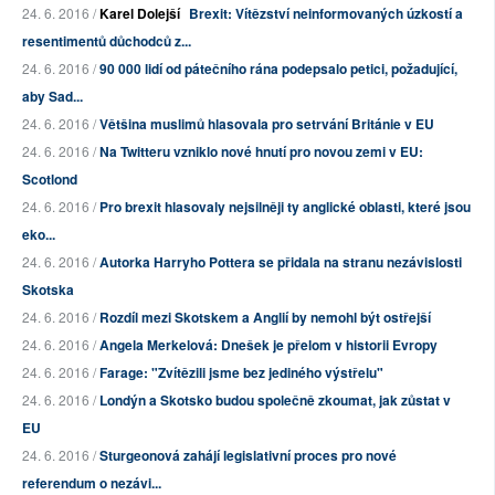
24. 6. 2016 /
Karel Dolejší
Brexit: Vítězství neinformovaných úzkostí a
resentimentů důchodců z...
24. 6. 2016 /
90 000 lidí od pátečního rána podepsalo petici, požadující,
aby Sad...
24. 6. 2016 /
Většina muslimů hlasovala pro setrvání Británie v EU
24. 6. 2016 /
Na Twitteru vzniklo nové hnutí pro novou zemi v EU:
Scotlond
24. 6. 2016 /
Pro brexit hlasovaly nejsilněji ty anglické oblasti, které jsou
eko...
24. 6. 2016 /
Autorka Harryho Pottera se přidala na stranu nezávislosti
Skotska
24. 6. 2016 /
Rozdíl mezi Skotskem a Anglií by nemohl být ostřejší
24. 6. 2016 /
Angela Merkelová: Dnešek je přelom v historii Evropy
24. 6. 2016 /
Farage: "Zvítězili jsme bez jediného výstřelu"
24. 6. 2016 /
Londýn a Skotsko budou společně zkoumat, jak zůstat v
EU
24. 6. 2016 /
Sturgeonová zahájí legislativní proces pro nové
referendum o nezávi...