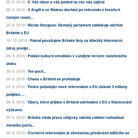
26. 6. 2016 /
5. Váš názor a váš pohled na věc nás zajímá
26. 6. 2016 /
V Anglii a ve Walesu dochází po referendu o brexitu k
četným rasist...
26. 6. 2016 /
Nicola Sturgeon: Skotský parlament zablokuje odchod
Británie z EU
18. 10. 2016 /
Pokud považujete Britské listy za důležitý informační
zdroj, předpl...
26. 6. 2016 /
Polské kulturní středisko v Londýně terčem rasistického
útoku
26. 6. 2016 /
Ten pocit...
26. 6. 2016 /
Chaos v Británii se prohlubuje
25. 6. 2016 /
Petice požadující nové referendum o EU získala 3 miliony
podpisů, ...
26. 6. 2016 /
Obory, které přijdou v Británii odchodem z EU o financování
výzkumu
26. 6. 2016 /
Britská vláda přece vždycky odmítá volební rozhodnutí
menšího počtu...
26. 6. 2016 /
Čtvrteční referendum je zlověstnou předzvěstí blížícího se