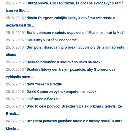
25. 6. 2016 /
Sturgeonová: Chci zdůraznit, že občané evropských zemí
jsou ve Skot...
25. 6. 2016 /
Nicola Sturgeon zahájila kroky k novému referendu o
nezávislosti Sk...
25. 6. 2016 /
Boris Johnson v sobotu dopoledne: "Musím jet hrát kriket"
25. 6. 2016 /
"Muslimy v Británii nechceme"
25. 6. 2016 /
Den poté: Hlasování pro brexit vyvolalo v Británii naprostý
chaos
25. 6. 2016 /
Reakce britského a světového tisku na brexit
25. 6. 2016 /
Skotský lidový deník nyní požaduje, aby Sturgeonová
vyhlásila nové ...
25. 6. 2016 /
New Yorker o Brexitu
25. 6. 2016 /
David Cameron byl nekompetentní hlupák
25. 6. 2016 /
Libération o Brexitu
25. 6. 2016 /
Bylo to celé podvod: Brexiter v pátek přiznal v televizi, že
Brexit...
24. 6. 2016 /
Brexitem poklesly globálně akcie o 2 biliony dolarů a libra
klesla ...