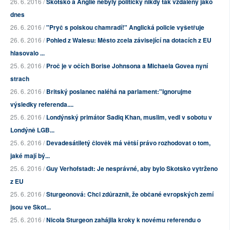
26. 6. 2016 /
Skotsko a Anglie nebyly politicky nikdy tak vzdáleny jako
dnes
26. 6. 2016 /
"Pryč s polskou chamradí!" Anglická policie vyšetřuje
26. 6. 2016 /
Pohled z Walesu: Město zcela závisející na dotacích z EU
hlasovalo ...
25. 6. 2016 /
Proč je v očích Borise Johnsona a Michaela Govea nyní
strach
26. 6. 2016 /
Britský poslanec naléhá na parlament:"Ignorujme
výsledky referenda....
25. 6. 2016 /
Londýnský primátor Sadiq Khan, muslim, vedl v sobotu v
Londýně LGB...
25. 6. 2016 /
Devadesátiletý člověk má větší právo rozhodovat o tom,
jaké mají bý...
25. 6. 2016 /
Guy Verhofstadt: Je nesprávné, aby bylo Skotsko vytrženo
z EU
25. 6. 2016 /
Sturgeonová: Chci zdůraznit, že občané evropských zemí
jsou ve Skot...
25. 6. 2016 /
Nicola Sturgeon zahájila kroky k novému referendu o