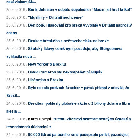
nezávislosti Sk...
25. 6. 2016 /
Boris Johnson v sobotu dopoledne: "Musím jet hrát kriket"
25. 6. 2016 /
"Muslimy v Británii nechceme"
25. 6. 2016 /
Den poté: Hlasování pro brexit vyvolalo v Británii naprostý
chaos
25. 6. 2016 /
Reakce britského a světového tisku na brexit
25. 6. 2016 /
Skotský lidový deník nyní požaduje, aby Sturgeonová
vyhlásila nové ...
25. 6. 2016 /
New Yorker o Brexitu
25. 6. 2016 /
David Cameron byl nekompetentní hlupák
25. 6. 2016 /
Libération o Brexitu
25. 6. 2016 /
Bylo to celé podvod: Brexiter v pátek přiznal v televizi, že
Brexit...
24. 6. 2016 /
Brexitem poklesly globálně akcie o 2 biliony dolarů a libra
klesla ...
24. 6. 2016 /
Karel Dolejší
Brexit: Vítězství neinformovaných úzkostí a
resentimentů důchodců z...
24. 6. 2016 /
90 000 lidí od pátečního rána podepsalo petici, požadující,