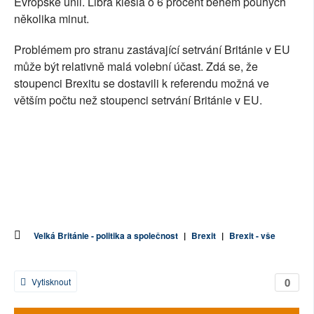
Evropské unii. Libra klesla o 6 procent během pouhých
několika minut.
Problémem pro stranu zastávající setrvání Británie v EU
může být relativně malá volební účast. Zdá se, že
stoupenci Brexitu se dostavili k referendu možná ve
větším počtu než stoupenci setrvání Británie v EU.
Velká Británie - politika a společnost
|
Brexit
|
Brexit - vše
0
Vytisknout