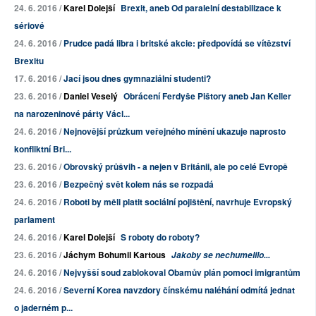
24. 6. 2016 /
Karel Dolejší
Brexit, aneb Od paralelní destabilizace k
sériové
24. 6. 2016 /
Prudce padá libra i britské akcie: předpovídá se vítězství
Brexitu
17. 6. 2016 /
Jací jsou dnes gymnaziální studenti?
23. 6. 2016 /
Daniel Veselý
Obrácení Ferdyše Pištory aneb Jan Keller
na narozeninové párty Václ...
24. 6. 2016 /
Nejnovější průzkum veřejného mínění ukazuje naprosto
konfliktní Bri...
23. 6. 2016 /
Obrovský průšvih - a nejen v Británii, ale po celé Evropě
23. 6. 2016 /
Bezpečný svět kolem nás se rozpadá
24. 6. 2016 /
Roboti by měli platit sociální pojištění, navrhuje Evropský
parlament
24. 6. 2016 /
Karel Dolejší
S roboty do roboty?
23. 6. 2016 /
Jáchym Bohumil Kartous
Jakoby se nechumelilo...
24. 6. 2016 /
Nejvyšší soud zablokoval Obamův plán pomoci imigrantům
24. 6. 2016 /
Severní Korea navzdory čínskému naléhání odmítá jednat
o jaderném p...