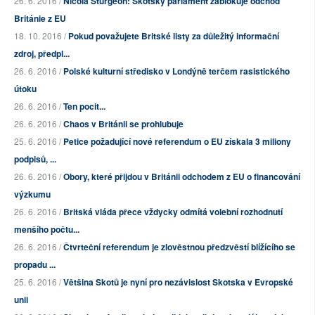
26. 6. 2016 /
Nicola Sturgeon: Skotský parlament zablokuje odchod
Británie z EU
18. 10. 2016 /
Pokud považujete Britské listy za důležitý informační
zdroj, předpl...
26. 6. 2016 /
Polské kulturní středisko v Londýně terčem rasistického
útoku
26. 6. 2016 /
Ten pocit...
26. 6. 2016 /
Chaos v Británii se prohlubuje
25. 6. 2016 /
Petice požadující nové referendum o EU získala 3 miliony
podpisů, ...
26. 6. 2016 /
Obory, které přijdou v Británii odchodem z EU o financování
výzkumu
26. 6. 2016 /
Britská vláda přece vždycky odmítá volební rozhodnutí
menšího počtu...
26. 6. 2016 /
Čtvrteční referendum je zlověstnou předzvěstí blížícího se
propadu ...
25. 6. 2016 /
Většina Skotů je nyní pro nezávislost Skotska v Evropské
unii