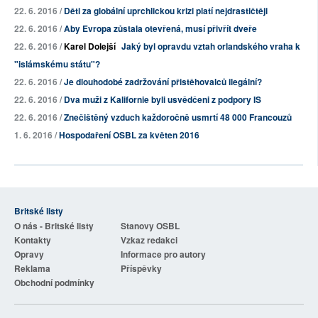
22. 6. 2016 /
Děti za globální uprchlickou krizi platí nejdrastičtěji
22. 6. 2016 /
Aby Evropa zůstala otevřená, musí přivřít dveře
22. 6. 2016 /
Karel Dolejší
Jaký byl opravdu vztah orlandského vraha k
"islámskému státu"?
22. 6. 2016 /
Je dlouhodobé zadržování přistěhovalců ilegální?
22. 6. 2016 /
Dva muži z Kalifornie byli usvědčeni z podpory IS
22. 6. 2016 /
Znečištěný vzduch každoročně usmrtí 48 000 Francouzů
1. 6. 2016 /
Hospodaření OSBL za květen 2016
Britské listy
O nás - Britské listy
Stanovy OSBL
Kontakty
Vzkaz redakci
Opravy
Informace pro autory
Reklama
Příspěvky
Obchodní podmínky