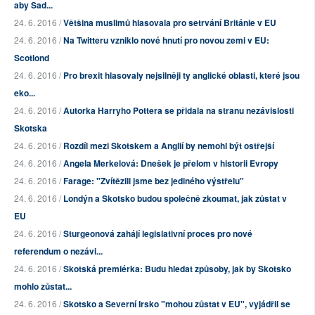
aby Sad...
24. 6. 2016 /
Většina muslimů hlasovala pro setrvání Británie v EU
24. 6. 2016 /
Na Twitteru vzniklo nové hnutí pro novou zemi v EU:
Scotlond
24. 6. 2016 /
Pro brexit hlasovaly nejsilněji ty anglické oblasti, které jsou
eko...
24. 6. 2016 /
Autorka Harryho Pottera se přidala na stranu nezávislosti
Skotska
24. 6. 2016 /
Rozdíl mezi Skotskem a Anglií by nemohl být ostřejší
24. 6. 2016 /
Angela Merkelová: Dnešek je přelom v historii Evropy
24. 6. 2016 /
Farage: "Zvítězili jsme bez jediného výstřelu"
24. 6. 2016 /
Londýn a Skotsko budou společně zkoumat, jak zůstat v
EU
24. 6. 2016 /
Sturgeonová zahájí legislativní proces pro nové
referendum o nezávi...
24. 6. 2016 /
Skotská premiérka: Budu hledat způsoby, jak by Skotsko
mohlo zůstat...
24. 6. 2016 /
Skotsko a Severní Irsko "mohou zůstat v EU", vyjádřil se