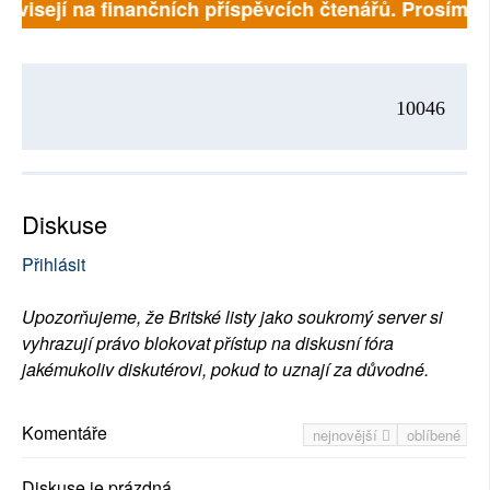
závisejí na finančních příspěvcích čtenářů. Prosíme, p
10046
Diskuse
Přihlásit
Upozorňujeme, že Britské listy jako soukromý server si
vyhrazují právo blokovat přístup na diskusní fóra
jakémukoliv diskutérovi, pokud to uznají za důvodné.
Komentáře
nejnovější
oblíbené
Diskuse je prázdná.