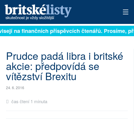
visejí na finančních příspěvcích čtenářů. Prosíme, při
PŘIHLÁSIT
AKTUÁLNÍ VYDÁNÍ
Prudce padá libra i britské
ARCHIV
akcie: předpovídá se
vítězství Brexitu
ROZHOVORY
TÉMATA
24. 6. 2016
NEJČTENĚJŠÍ ZA 7 DNÍ
čas čtení 1 minuta
AUTOŘI
PŘÍSPĚVKY NA PROVOZ