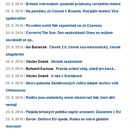
23. 6. 2016 /
Britské referendum: poslední průzkumy veřejného mínění
23. 6. 2016 /
Na památku Jo Coxové v Bruselu. Pod jejím heslem Více
společného!
23. 6. 2016 /
Po celém světě lidé vzpomínali na Jo Coxovou
23. 6. 2016 /
Čtvrteční The Sun: Den nezávislosti! Dnes se můžete
osvobodit ze sp...
23. 6. 2016 /
Ivo Barteček
Člověk 2.0, člověk exa-informatický, člověk
singularitní
23. 6. 2016 /
Václav Dušek
Závislá nezávislost
23. 6. 2016 /
Bohumil Kartous
Pravda zvítězí vždy, záleží jen která...
23. 6. 2016 /
Václav Dušek
U nás v Sršňákově
23. 6. 2016 /
Skoro polovina Sandersových voličů údajně nechce volit
Clintonovou
23. 6. 2016 /
Rodiče jsou statisticky méně šťastní než lidé, kteří děti
nemají
23. 6. 2016 /
Plejáda britských politiků napříč stranami: Zůstaňme v EU
22. 6. 2016 /
Soros: Zatímco EU upadá, Rusko se stává globální
mocností