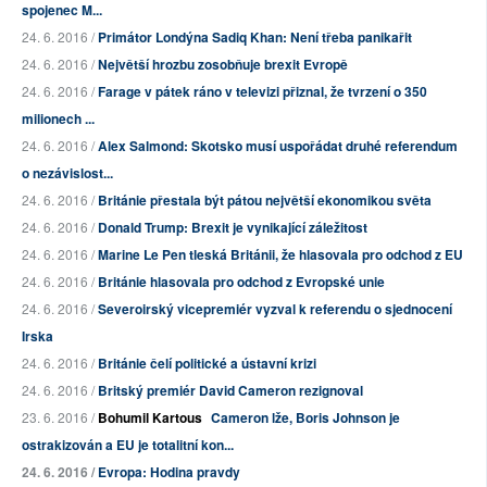
spojenec M...
24. 6. 2016 /
Primátor Londýna Sadiq Khan: Není třeba panikařit
24. 6. 2016 /
Největší hrozbu zosobňuje brexit Evropě
24. 6. 2016 /
Farage v pátek ráno v televizi přiznal, že tvrzení o 350
milionech ...
24. 6. 2016 /
Alex Salmond: Skotsko musí uspořádat druhé referendum
o nezávislost...
24. 6. 2016 /
Británie přestala být pátou největší ekonomikou světa
24. 6. 2016 /
Donald Trump: Brexit je vynikající záležitost
24. 6. 2016 /
Marine Le Pen tleská Británii, že hlasovala pro odchod z EU
24. 6. 2016 /
Británie hlasovala pro odchod z Evropské unie
24. 6. 2016 /
Severoirský vicepremiér vyzval k referendu o sjednocení
Irska
24. 6. 2016 /
Británie čelí politické a ústavní krizi
24. 6. 2016 /
Britský premiér David Cameron rezignoval
23. 6. 2016 /
Bohumil Kartous
Cameron lže, Boris Johnson je
ostrakizován a EU je
totalitní kon...
24. 6. 2016 /
Evropa: Hodina pravdy