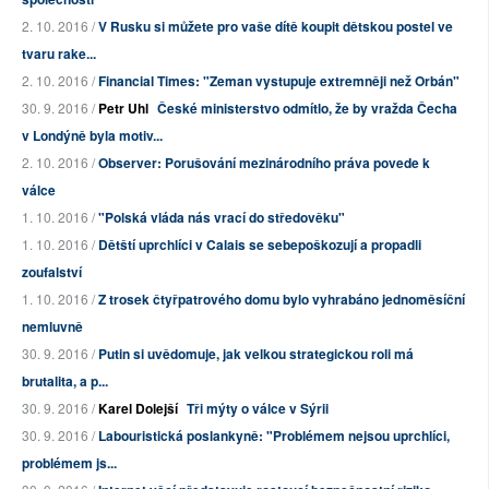
2. 10. 2016 /
V Rusku si můžete pro vaše dítě koupit dětskou postel ve
tvaru rake...
2. 10. 2016 /
Financial Times: "Zeman vystupuje extremněji než Orbán"
30. 9. 2016 /
Petr Uhl
České ministerstvo odmítlo, že by vražda Čecha
v Londýně byla motiv...
2. 10. 2016 /
Observer: Porušování mezinárodního práva povede k
válce
1. 10. 2016 /
"Polská vláda nás vrací do středověku"
1. 10. 2016 /
Dětští uprchlíci v Calais se sebepoškozují a propadli
zoufalství
1. 10. 2016 /
Z trosek čtyřpatrového domu bylo vyhrabáno jednoměsíční
nemluvně
30. 9. 2016 /
Putin si uvědomuje, jak velkou strategickou roli má
brutalita, a p...
30. 9. 2016 /
Karel Dolejší
Tři mýty o válce v Sýrii
30. 9. 2016 /
Labouristická poslankyně: "Problémem nejsou uprchlíci,
problémem js...