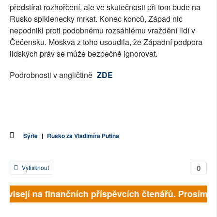
předstírat rozhořčení, ale ve skutečnosti při tom bude na
Rusko spiklenecky mrkat. Konec konců, Západ nic
nepodnikl proti podobnému rozsáhlému vraždění lidí v
Čečensku. Moskva z toho usoudila, že Západní podpora
lidských práv se může bezpečně ignorovat.
Podrobnosti v angličtině
ZDE
Sýrie
|
Rusko za Vladimíra Putina
0
Vytisknout
závisejí na finančních příspěvcích čtenářů. Prosíme, 