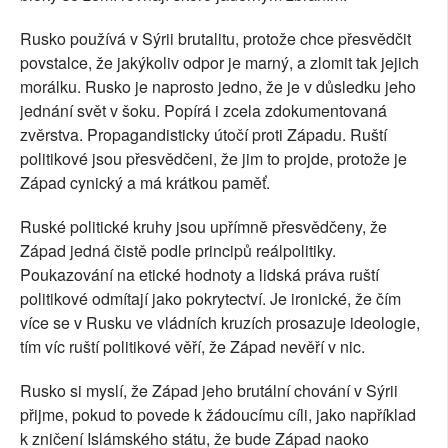
Rusko používá v Sýrii brutalitu, protože chce přesvědčit
povstalce, že jakýkoliv odpor je marný, a zlomit tak jejich
morálku. Rusko je naprosto jedno, že je v důsledku jeho
jednání svět v šoku. Popírá i zcela zdokumentovaná
zvěrstva. Propagandisticky útočí proti Západu. Ruští
politikové jsou přesvědčeni, že jim to projde, protože je
Západ cynický a má krátkou paměť.
Ruské politické kruhy jsou upřímně přesvědčeny, že
Západ jedná čistě podle principů reálpolitiky.
Poukazování na etické hodnoty a lidská práva ruští
politikové odmítají jako pokrytectví. Je ironické, že čím
více se v Rusku ve vládních kruzích prosazuje ideologie,
tím víc ruští politikové věří, že Západ nevěří v nic.
Rusko si myslí, že Západ jeho brutální chování v Sýrii
přijme, pokud to povede k žádoucímu cíli, jako například
k zničení Islámského státu, že bude Západ naoko