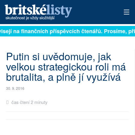
visejí na finančních příspěvcích čtenářů. Prosíme, při
PŘIHLÁSIT
AKTUÁLNÍ VYDÁNÍ
Putin si uvědomuje, jak
ARCHIV
velkou strategickou roli má
brutalita, a plně jí využívá
ROZHOVORY
TÉMATA
30. 9. 2016
NEJČTENĚJŠÍ ZA 7 DNÍ
čas čtení 2 minuty
AUTOŘI
PŘÍSPĚVKY NA PROVOZ