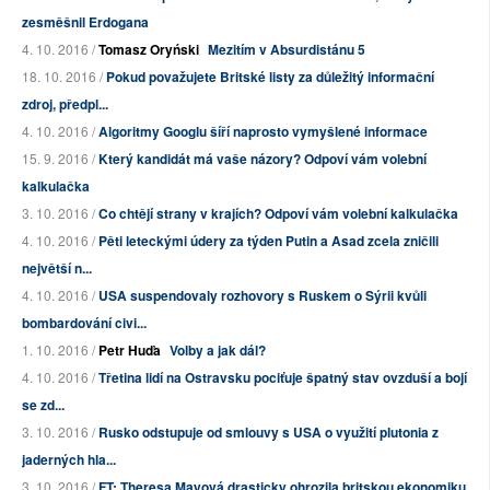
zesměšnil Erdogana
4. 10. 2016 /
Tomasz Oryński
Mezitím v Absurdistánu 5
18. 10. 2016 /
Pokud považujete Britské listy za důležitý informační
zdroj, předpl...
4. 10. 2016 /
Algoritmy Googlu šíří naprosto vymyšlené informace
15. 9. 2016 /
Který kandidát má vaše názory? Odpoví vám volební
kalkulačka
3. 10. 2016 /
Co chtějí strany v krajích? Odpoví vám volební kalkulačka
4. 10. 2016 /
Pěti leteckými údery za týden Putin a Asad zcela zničili
největší n...
4. 10. 2016 /
USA suspendovaly rozhovory s Ruskem o Sýrii kvůli
bombardování civi...
1. 10. 2016 /
Petr Huďa
Volby a jak dál?
4. 10. 2016 /
Třetina lidí na Ostravsku pociťuje špatný stav ovzduší a bojí
se zd...
3. 10. 2016 /
Rusko odstupuje od smlouvy s USA o využití plutonia z
jaderných hla...
3. 10. 2016 /
FT: Theresa Mayová drasticky ohrozila britskou ekonomiku