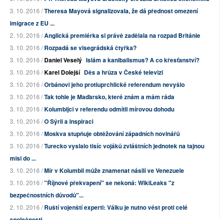
3. 10. 2016 /
Theresa Mayová signalizovala, že dá přednost omezení
imigrace z EU ...
2. 10. 2016 /
Anglická premiérka si právě zadělala na rozpad Británie
3. 10. 2016 /
Rozpadá se visegrádská čtyřka?
3. 10. 2016 /
Daniel Veselý
Islám a kanibalismus? A co křesťanství?
3. 10. 2016 /
Karel Dolejší
Děs a hrůza v České televizi
3. 10. 2016 /
Orbánovi jeho protiuprchlické referendum nevyšlo
3. 10. 2016 /
Tak tohle je Maďarsko, které znám a mám ráda
3. 10. 2016 /
Kolumbijci v referendu odmítli mírovou dohodu
3. 10. 2016 /
O Sýrii a inspiraci
3. 10. 2016 /
Moskva stupňuje obtěžování západních novinářů
3. 10. 2016 /
Turecko vyslalo tisíc vojáků zvláštních jednotek na tajnou
misi do ...
3. 10. 2016 /
Mír v Kolumbii může znamenat násilí ve Venezuele
3. 10. 2016 /
"Říjnové překvapení" se nekoná: WikiLeaks "z
bezpečnostních důvodů"...
2. 10. 2016 /
Ruští vojenští experti: Válku je nutno vést proti celé
společnosti