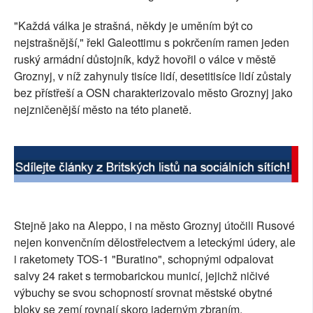
"Každá válka je strašná, někdy je uměním být co
nejstrašnější," řekl Galeottimu s pokrčením ramen jeden
ruský armádní důstojník, když hovořil o válce v městě
Groznyj, v níž zahynuly tisíce lidí, desetitisíce lidí zůstaly
bez přístřeší a OSN charakterizovalo město Groznyj jako
nejzničenější město na této planetě.
Stejně jako na Aleppo, i na město Groznyj útočili Rusové
nejen konvenčním dělostřelectvem a leteckými údery, ale
i raketomety TOS-1 "Buratino", schopnými odpalovat
salvy 24 raket s termobarickou municí, jejichž ničivé
výbuchy se svou schopností srovnat městské obytné
bloky se zemí rovnají skoro jaderným zbraním.