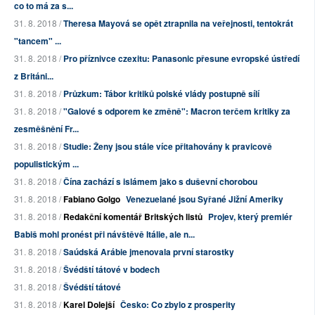
co to má za s...
31. 8. 2018 /
Theresa Mayová se opět ztrapnila na veřejnosti, tentokrát
"tancem" ...
31. 8. 2018 /
Pro příznivce czexitu: Panasonic přesune evropské ústředí
z Británi...
31. 8. 2018 /
Průzkum: Tábor kritiků polské vlády postupně sílí
31. 8. 2018 /
"Galové s odporem ke změně": Macron terčem kritiky za
zesměšnění Fr...
31. 8. 2018 /
Studie: Ženy jsou stále více přitahovány k pravicově
populistickým ...
31. 8. 2018 /
Čína zachází s islámem jako s duševní chorobou
31. 8. 2018 /
Fabiano Golgo
Venezuelané jsou Syřané Jižní Ameriky
31. 8. 2018 /
Redakční komentář Britských listů
Projev, který premiér
Babiš mohl pronést při návštěvě Itálie, ale n...
31. 8. 2018 /
Saúdská Arábie jmenovala první starostky
31. 8. 2018 /
Švédští tátové v bodech
31. 8. 2018 /
Švédští tátové
31. 8. 2018 /
Karel Dolejší
Česko: Co zbylo z prosperity