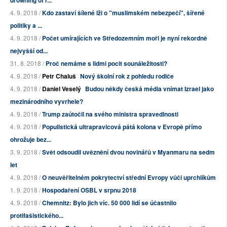
drowning of r...
4. 9. 2018 /
Kdo zastaví šílené lži o "muslimském nebezpečí", šířené
politiky a ...
4. 9. 2018 /
Počet umírajících ve Středozemním moři je nyní rekordně
nejvyšší od...
31. 8. 2018 /
Proč nemáme s lidmi pocit sounáležitosti?
4. 9. 2018 /
Petr Chaluš
Nový školní rok z pohledu rodiče
4. 9. 2018 /
Daniel Veselý
Budou někdy česká média vnímat Izrael jako
mezinárodního vyvrhele?
4. 9. 2018 /
Trump zaútočil na svého ministra spravedlnosti
4. 9. 2018 /
Populistická ultrapravicová pátá kolona v Evropě přímo
ohrožuje bez...
3. 9. 2018 /
Svět odsoudil uvěznění dvou novinářů v Myanmaru na sedm
let
4. 9. 2018 /
O neuvěřitelném pokrytectví střední Evropy vůči uprchlíkům
1. 9. 2018 /
Hospodaření OSBL v srpnu 2018
4. 9. 2018 /
Chemnitz: Bylo jich víc. 50 000 lidí se účastnilo
protifašistického...