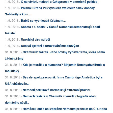
1. 9. 2018 /
O nenávisti, malosti a úzkoprsosti v americké politice
1. 9. 2018 /
Polsko: Strana PiS vyloučila Walesu z oslav dohody
Solidarity s kom...
1. 9. 2018 /
Babiš se vychloubá Orbánem...
1. 9. 2018 /
Sobota 17. hodin: V Saské Kamenici demonstrují i čeští
fašisté
1. 9. 2018 /
Uprchlíci víru neřeší
1. 9. 2018 /
Děsivá zjištění o stravování mladistvých
31. 8. 2018 /
Okamurův zázrak: Jeho noviny vydává firma, která nemá
žádné příjmy
31. 8. 2018 /
Kde je morálka a humanita? Binjamin Netanyahu flirtuje s
fašistický...
31. 8. 2018 /
Bývalý spolupracovník firmy Cambridge Analytica byl v
USA obžalován...
31. 8. 2018 /
Němečtí politikové normalizují extremní pravici
31. 8. 2018 /
Němečtí fašisté v Chemnitz zneužili fotografie obětí
domácího násil...
31. 8. 2018 /
Hamáček chce asi zabránit Němcům pronikat do ČR. Nebo