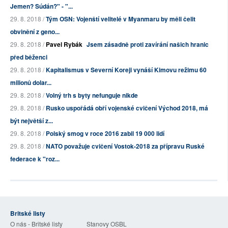
Jemen? Súdán?" - "...
29. 8. 2018 /
Tým OSN: Vojenští velitelé v Myanmaru by měli čelit
obvinění z geno...
29. 8. 2018 /
Pavel Rybák
Jsem zásadně proti zavírání našich hranic
před běženci
29. 8. 2018 /
Kapitalismus v Severní Koreji vynáší Kimovu režimu 60
milionů dolar...
29. 8. 2018 /
Volný trh s byty nefunguje nikde
29. 8. 2018 /
Rusko uspořádá obří vojenské cvičení Východ 2018, má
být největší z...
29. 8. 2018 /
Polský smog v roce 2016 zabil 19 000 lidí
29. 8. 2018 /
NATO považuje cvičení Vostok-2018 za přípravu Ruské
federace k "roz...
Britské listy
O nás - Britské listy
Stanovy OSBL