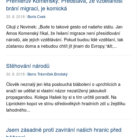
Premiérův Komenský: Představa, že vzdělanost
brání migraci, je komická
30. 8. 2018 /
Boris Cvek
Cituji z Novinek: „Bude to takové gesto od našeho státu. Jan
Amos Komenský říkal, že řešení migrace není přesídlování
národů, ale jejích vzdělávání. Pokud budou lidé vzdělaní, tak
zůstanou doma a nebudou chtít jít jinam do Evropy,“&lt;...
Stěhování národů
30. 8. 2018 /
Beno Trávníček Brodský
Člověk neznalý jen léta poslouchá blábolení o uprchlících a
snaží se udělat si vlastní názor nezatížený jakoukoli
propagandou. Kolega Hašek by si s tím určitě poradil. Na
Lipnickém kopci ve stínu středověkých hradních zdí u žejdlíku
lahodného...
Jsem zásadně proti zavírání našich hranic před