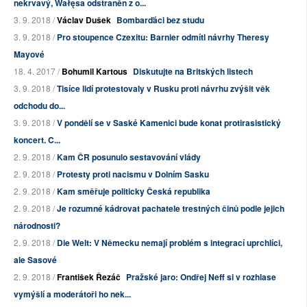
nekrvavý, Wałęsa odstraněn z o...
3. 9. 2018 /
Václav Dušek
Bombarďáci bez studu
3. 9. 2018 /
Pro stoupence Czexitu: Barnier odmítl návrhy Theresy
Mayové
18. 4. 2017 /
Bohumil Kartous
Diskutujte na Britských listech
3. 9. 2018 /
Tisíce lidí protestovaly v Rusku proti návrhu zvýšit věk
odchodu do...
3. 9. 2018 /
V pondělí se v Saské Kamenici bude konat protirasistický
koncert. C...
2. 9. 2018 /
Kam ČR posunulo sestavování vlády
2. 9. 2018 /
Protesty proti nacismu v Dolním Sasku
2. 9. 2018 /
Kam směřuje politicky Česká republika
2. 9. 2018 /
Je rozumné kádrovat pachatele trestných činů podle jejich
národnosti?
2. 9. 2018 /
Die Welt: V Německu nemají problém s integrací uprchlíci,
ale Sasové
2. 9. 2018 /
František Řezáč
Pražské jaro: Ondřej Neff si v rozhlase
vymýšlí a moderátoři ho nek...