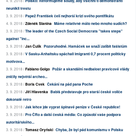
4. 9. 2018 /
Polsko: Reformujeme soudy, aby všichni ti demonstranti
neunikli trestu
3. 9. 2018 /
Papež František čelí nejhorší krizi svého pontifikátu
4. 9. 2018 /
Zdeněk Slanina
Máme relativně málo nebo mnoho sudích?
3. 9. 2018 /
The leader of the Czech Social Democrats "takes steps"
against "inc...
3. 9. 2018 /
Jan Čulík
Pozoruhodné. Hamáček se snaží zalíbit fašistům
3. 9. 2018 /
V Sasku-Anhaltsku spáchali imigranti 0,7 procent politicky
motivova...
3. 9. 2018 /
Fabiano Golgo
Požár a skandální nedbalost pravicové vlády
zničily největší archeo...
3. 9. 2018 /
Boris Cvek
Čekání na pád pana Poche
3. 9. 2018 /
Jiří Hlavenka
Babiš představuje pro starší české voliče
dokonalé retro
3. 9. 2018 /
Jak lehce jde vyprat špinavé peníze v České republice!
3. 9. 2018 /
Pro ČRo a další česká média: Co způsobí vaše podpora
autoritářského...
3. 9. 2018 /
Tomasz Oryński
Chyba, že byl pád komunismu v Polsku