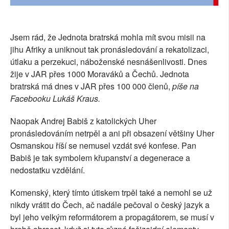
SOCIÁLNÍ SÍTĚ
RUBRIKY
Jsem rád, že Jednota bratrská mohla mít svou misii na
jihu Afriky a uniknout tak pronásledování a
rekatolizaci,
PLNÁ VERZE STRÁNEK
útlaku a perzekuci, náboženské nesnášenlivosti. Dnes
žije v JAR přes 1000 Moraváků a Čechů. Jednota
bratrská má dnes v JAR přes 100 000 členů,
píše na
Facebooku Lukáš Kraus.
Naopak Andrej Babiš z katolických Uher
pronásledováním netrpěl a ani při obsazení většiny Uher
Osmanskou říší se nemusel vzdát své konfese. Pan
Babiš je tak symbolem křupanství a degenerace a
nedostatku vzdělání.
Komenský, který tímto útiskem trpěl také a nemohl se už
nikdy vrátit do Čech, ač nadále pečoval o český jazyk a
byl jeho velkým reformátorem a propagátorem, se musí v