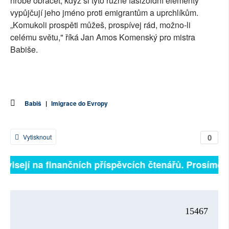
hrobě obracet, když si tyto různé fašizoidní elementy
vypůjčují jeho jméno proti emigrantům a uprchlíkům.
„Komukoli prospěti můžeš, prospívej rád, možno-li
celému světu," říká Jan Amos Komenský pro mistra
Babiše.
Babiš
|
Imigrace do Evropy
0
Vytisknout
ávisejí na finančních příspěvcích čtenářů. Prosíme, p
15467