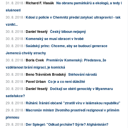
31. 8. 2018 /
Richard F. Vlasák
Na obranu památkářů a ekologů, a tedy i
slušnosti
30. 8. 2018 /
Kdosi z policie v Chemnitz předal zatykač ultrapravici - tak
vznikl...
30. 8. 2018 /
Daniel Veselý
Český blboun nejapný
30. 8. 2018 /
Komenský se musí obracet v hrobě
30. 8. 2018 /
Saúdský princ: Chceme, aby se budoucí generace
Jemenců chvěly strachy
30. 8. 2018 /
Boris Cvek
Premiérův Komenský: Představa, že
vzdělanost brání migraci, je komická
30. 8. 2018 /
Beno Trávníček Brodský
Stěhování národů
30. 8. 2018 /
Pavel Urban
Co je a co není důležité
30. 8. 2018 /
Daniel Veselý
Dočkají se oběti genocidy v Myanmaru
satisfakce?
29. 8. 2018 /
Rúhání: Íránští občané "ztratili víru v islámskou republiku"
29. 8. 2018 /
Macronův ministr životního prostředí rezignoval v přímém
přenosu
29. 8. 2018 /
Der Spiegel: "Odkud prcháte? Sýrie? Afghánistán?