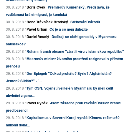
30. 8. 2018 /
Boris Cvek
Premiérův Komenský: Představa, že
vzdělanost brání migraci, je komická
30. 8. 2018 /
Beno Trávníček Brodský
Stěhování národů
30. 8. 2018 /
Pavel Urban
Co je a co není důležité
30. 8. 2018 /
Daniel Veselý
Dočkají se oběti genocidy v Myanmaru
satisfakce?
29. 8. 2018 /
Rúhání: Íránští občané "ztratili víru v islámskou republiku"
29. 8. 2018 /
Macronův ministr životního prostředí rezignoval v přímém
přenosu
29. 8. 2018 /
Der Spiegel: "Odkud prcháte? Sýrie? Afghánistán?
Jemen? Súdán?" - "...
29. 8. 2018 /
Tým OSN: Vojenští velitelé v Myanmaru by měli čelit
obvinění z geno...
29. 8. 2018 /
Pavel Rybák
Jsem zásadně proti zavírání našich hranic
před běženci
29. 8. 2018 /
Kapitalismus v Severní Koreji vynáší Kimovu režimu 60
milionů dolar...