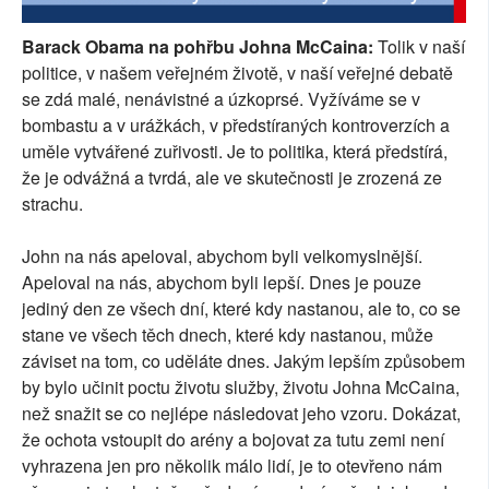
SOCIÁLNÍ SÍTĚ
Barack Obama na pohřbu Johna McCaina:
Tolik v naší
politice, v našem veřejném životě, v naší veřejné debatě
RUBRIKY
se zdá malé, nenávistné a úzkoprsé. Vyžíváme se v
bombastu a v urážkách, v předstíraných kontroverzích a
PLNÁ VERZE STRÁNEK
uměle vytvářené zuřivosti. Je to politika, která předstírá,
že je odvážná a tvrdá, ale ve skutečnosti je zrozená ze
strachu.
John na nás apeloval, abychom byli velkomyslnější.
Apeloval na nás, abychom byli lepší. Dnes je pouze
jediný den ze všech dní, které kdy nastanou, ale to, co se
stane ve všech těch dnech, které kdy nastanou, může
záviset na tom, co uděláte dnes. Jakým lepším způsobem
by bylo učinit poctu životu služby, životu Johna McCaina,
než snažit se co nejlépe následovat jeho vzoru. Dokázat,
že ochota vstoupit do arény a bojovat za tutu zemi není
vyhrazena jen pro několik málo lidí, je to otevřeno nám