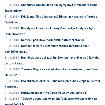
31. 8. 2018 /
Okamurův zázrak: Jeho noviny vydává firma, která nemá
žádné příjmy
31. 8. 2018 /
Kde je morálka a humanita? Binjamin Netanyahu flirtuje s
fašistický...
31. 8. 2018 /
Bývalý spolupracovník firmy Cambridge Analytica byl v
USA obžalován...
31. 8. 2018 /
Němečtí politikové normalizují extremní pravici
31. 8. 2018 /
Němečtí fašisté v Chemnitz zneužili fotografie obětí
domácího násil...
31. 8. 2018 /
Hamáček chce asi zabránit Němcům pronikat do ČR. Nebo
co to má za s...
31. 8. 2018 /
Theresa Mayová se opět ztrapnila na veřejnosti, tentokrát
"tancem" ...
31. 8. 2018 /
Pro příznivce czexitu: Panasonic přesune evropské ústředí
z Británi...
31. 8. 2018 /
Průzkum: Tábor kritiků polské vlády postupně sílí
31. 8. 2018 /
"Galové s odporem ke změně": Macron terčem kritiky za
zesměšnění Fr...