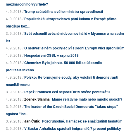
mezinárodního vyvrhele?
4. 9. 2018 /
Trump zaútočil na svého ministra spravedlnosti
4. 9. 2018 /
Populistická ultrapravicová pátá kolona v Evropě přímo
ohrožuje bez...
3. 9. 2018 /
Svět odsoudil uvěznění dvou novinářů v Myanmaru na sedm
let
4. 9. 2018 /
O neuvěřitelném pokrytectví střední Evropy vůči uprchlíkům
1. 9. 2018 /
Hospodaření OSBL v srpnu 2018
4. 9. 2018 /
Chemnitz: Bylo jich víc. 50 000 lidí se účastnilo
protifašistického...
4. 9. 2018 /
Polsko: Reformujeme soudy, aby všichni ti demonstranti
neunikli trestu
3. 9. 2018 /
Papež František čelí nejhorší krizi svého pontifikátu
4. 9. 2018 /
Zdeněk Slanina
Máme relativně málo nebo mnoho sudích?
3. 9. 2018 /
The leader of the Czech Social Democrats "takes steps"
against "inc...
3. 9. 2018 /
Jan Čulík
Pozoruhodné. Hamáček se snaží zalíbit fašistům
3. 9. 2018 /
V Sasku-Anhaltsku spáchali imigranti 0,7 procent politicky