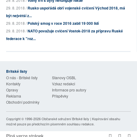
29. 8. 2018 /
Volný trh s byty nefunguje nikde
29. 8. 2018 /
Rusko uspořádá obří vojenské cvičení Východ 2018, má
být největší z...
29. 8. 2018 /
Polský smog v roce 2016 zabil 19 000 lidí
29. 8. 2018 /
NATO považuje cvičení Vostok-2018 za přípravu Ruské
federace k "roz...
Britské listy
O nás - Britské listy
Stanovy OSBL
Kontakty
Vzkaz redakci
Opravy
Informace pro autory
Reklama
Příspěvky
Obchodní podmínky
Copyright © 1996-2026
Občanské sdružení Britské listy
| Kopírování obsahu
možné pouze po předchozím písemném souhlasu redakce.
Plná verze stránek