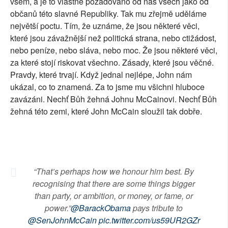
všem, a je to vlastně požadováno od nás všech jako od
občanů této slavné Republiky. Tak mu zřejmě uděláme
největší poctu. Tím, že uznáme, že jsou některé věci,
které jsou závažnější než politická strana, nebo ctižádost,
nebo peníze, nebo sláva, nebo moc. Že jsou některé věci,
za které stojí riskovat všechno. Zásady, které jsou věčné.
Pravdy, které trvají. Když jednal nejlépe, John nám
ukázal, co to znamená. Za to jsme mu všichni hluboce
zavázáni. Nechť Bůh žehná Johnu McCainovi. Nechť Bůh
žehná této zemi, které John McCain sloužil tak dobře.
“That’s perhaps how we honour him best. By
recognising that there are some things bigger
than party, or ambition, or money, or fame, or
power.”
@BarackObama
pays tribute to
@SenJohnMcCain
pic.twitter.com/us59UR2GZr