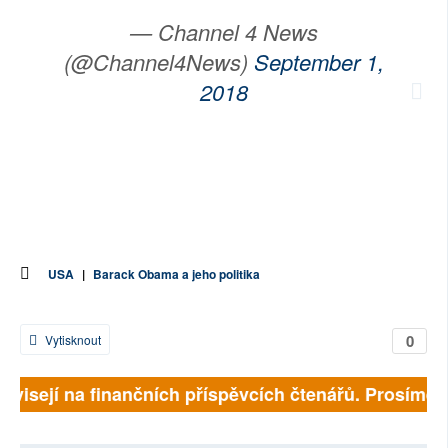
— Channel 4 News
(@Channel4News)
September 1,
2018
USA
|
Barack Obama a jeho politika
0
Vytisknout
závisejí na finančních příspěvcích čtenářů. Prosíme, p