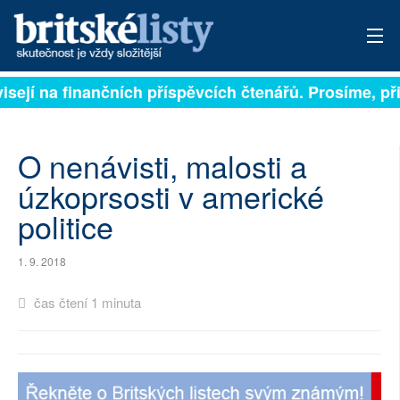
isejí na finančních příspěvcích čtenářů. Prosíme, při
PŘIHLÁSIT
AKTUÁLNÍ VYDÁNÍ
O nenávisti, malosti a
ARCHIV
úzkoprsosti v americké
politice
ROZHOVORY
TÉMATA
1. 9. 2018
NEJČTENĚJŠÍ ZA 7 DNÍ
čas čtení 1 minuta
AUTOŘI
PŘÍSPĚVKY NA PROVOZ