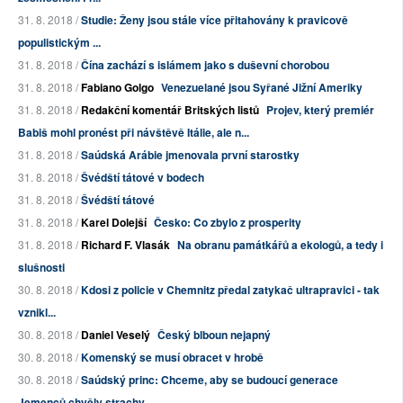
31. 8. 2018 /
Studie: Ženy jsou stále více přitahovány k pravicově
populistickým ...
31. 8. 2018 /
Čína zachází s islámem jako s duševní chorobou
31. 8. 2018 /
Fabiano Golgo
Venezuelané jsou Syřané Jižní Ameriky
31. 8. 2018 /
Redakční komentář Britských listů
Projev, který premiér
Babiš mohl pronést při návštěvě Itálie, ale n...
31. 8. 2018 /
Saúdská Arábie jmenovala první starostky
31. 8. 2018 /
Švédští tátové v bodech
31. 8. 2018 /
Švédští tátové
31. 8. 2018 /
Karel Dolejší
Česko: Co zbylo z prosperity
31. 8. 2018 /
Richard F. Vlasák
Na obranu památkářů a ekologů, a tedy i
slušnosti
30. 8. 2018 /
Kdosi z policie v Chemnitz předal zatykač ultrapravici - tak
vznikl...
30. 8. 2018 /
Daniel Veselý
Český blboun nejapný
30. 8. 2018 /
Komenský se musí obracet v hrobě
30. 8. 2018 /
Saúdský princ: Chceme, aby se budoucí generace
Jemenců chvěly strachy