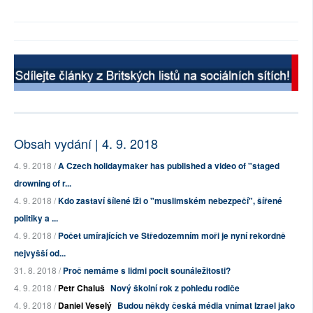
Obsah vydání | 4. 9. 2018
4. 9. 2018 /
A Czech holidaymaker has published a video of "staged
drowning of r...
4. 9. 2018 /
Kdo zastaví šílené lži o "muslimském nebezpečí", šířené
politiky a ...
4. 9. 2018 /
Počet umírajících ve Středozemním moři je nyní rekordně
nejvyšší od...
31. 8. 2018 /
Proč nemáme s lidmi pocit sounáležitosti?
4. 9. 2018 /
Petr Chaluš
Nový školní rok z pohledu rodiče
4. 9. 2018 /
Daniel Veselý
Budou někdy česká média vnímat Izrael jako