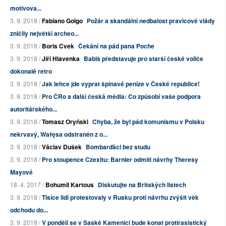
motivova...
3. 9. 2018 /
Fabiano Golgo
Požár a skandální nedbalost pravicové vlády
zničily největší archeo...
3. 9. 2018 /
Boris Cvek
Čekání na pád pana Poche
3. 9. 2018 /
Jiří Hlavenka
Babiš představuje pro starší české voliče
dokonalé retro
3. 9. 2018 /
Jak lehce jde vyprat špinavé peníze v České republice!
3. 9. 2018 /
Pro ČRo a další česká média: Co způsobí vaše podpora
autoritářského...
3. 9. 2018 /
Tomasz Oryński
Chyba, že byl pád komunismu v Polsku
nekrvavý, Wałęsa odstraněn z o...
3. 9. 2018 /
Václav Dušek
Bombarďáci bez studu
3. 9. 2018 /
Pro stoupence Czexitu: Barnier odmítl návrhy Theresy
Mayové
18. 4. 2017 /
Bohumil Kartous
Diskutujte na Britských listech
3. 9. 2018 /
Tisíce lidí protestovaly v Rusku proti návrhu zvýšit věk
odchodu do...
3. 9. 2018 /
V pondělí se v Saské Kamenici bude konat protirasistický