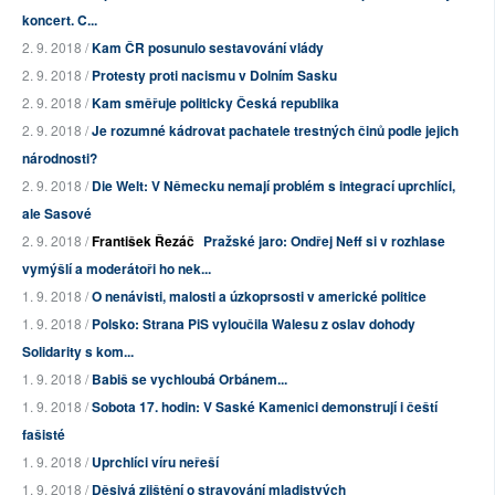
koncert. C...
2. 9. 2018 /
Kam ČR posunulo sestavování vlády
2. 9. 2018 /
Protesty proti nacismu v Dolním Sasku
2. 9. 2018 /
Kam směřuje politicky Česká republika
2. 9. 2018 /
Je rozumné kádrovat pachatele trestných činů podle jejich
národnosti?
2. 9. 2018 /
Die Welt: V Německu nemají problém s integrací uprchlíci,
ale Sasové
2. 9. 2018 /
František Řezáč
Pražské jaro: Ondřej Neff si v rozhlase
vymýšlí a moderátoři ho nek...
1. 9. 2018 /
O nenávisti, malosti a úzkoprsosti v americké politice
1. 9. 2018 /
Polsko: Strana PiS vyloučila Walesu z oslav dohody
Solidarity s kom...
1. 9. 2018 /
Babiš se vychloubá Orbánem...
1. 9. 2018 /
Sobota 17. hodin: V Saské Kamenici demonstrují i čeští
fašisté
1. 9. 2018 /
Uprchlíci víru neřeší
1. 9. 2018 /
Děsivá zjištění o stravování mladistvých