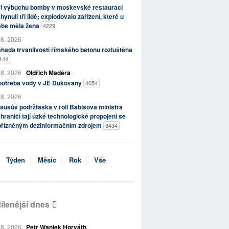
ři výbuchu bomby v moskevské restauraci
hynuli tři lidé; explodovalo zařízení, které u
ebe měla žena
4229
 8. 2026
hada trvanlivosti římského betonu rozluštěna
144
 8. 2026
Oldřich Maděra
potřeba vody v JE Dukovany
4054
 8. 2026
ausův podržtaška v roli Babišova ministra
hraničí tají úzké technologické propojení se
přízněným dezinformačním zdrojem
3434
Týden
Měsíc
Rok
Vše
ílenější dnes
 8. 2026
Petr Waniek Horváth