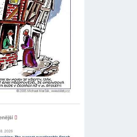
enější
 8. 2026