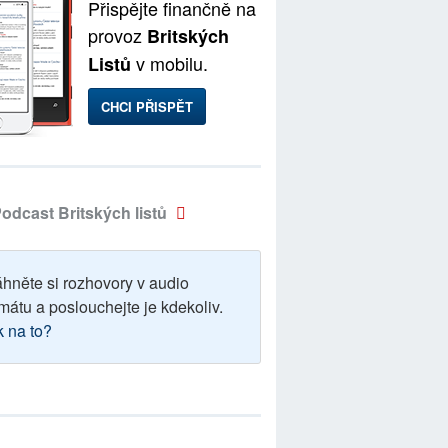
Přispějte finančně na
provoz
Britských
v mobilu.
Listů
CHCI PŘISPĚT
odcast Britských listů
áhněte si rozhovory v audio
mátu a poslouchejte je kdekoliv.
k na to?