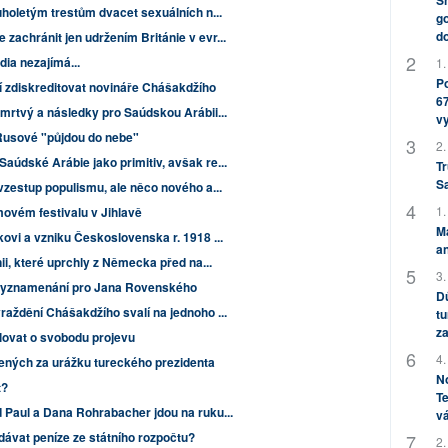
Sh
uholetým trestům dvacet sexuálních n...
go
do
zachránit jen udržením Británie v evr...
ia nezajímá...
1.
Po
ží zdiskreditovat novináře Chášakdžího
67
 mrtvý a následky pro Saúdskou Arábii...
v
 Rusové "půjdou do nebe"
2.
aúdské Arábie jako primitiv, avšak re...
Tr
S
vzestup populismu, ale něco nového a...
1.
lmovém festivalu v Jihlavě
M
ovi a vzniku Československa r. 1918 ...
an
ii, které uprchly z Německa před na...
3.
vyznamenání pro Jana Rovenského
Dů
raždění Chášakdžího svalí na jednoho ...
tu
za
ovat o svobodu projevu
4.
ených za urážku tureckého prezidenta
No
t?
Te
 Paul a Dana Rohrabacher jdou na ruku...
vá
dávat peníze ze státního rozpočtu?
2.