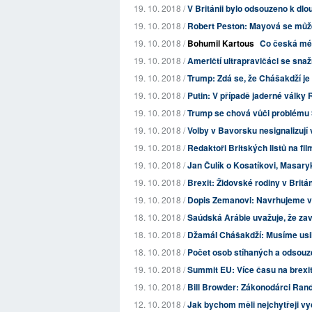
19. 10. 2018 /
V Británii bylo odsouzeno k dlo
19. 10. 2018 /
Robert Peston: Mayová se může 
19. 10. 2018 /
Bohumil Kartous
Co česká méd
19. 10. 2018 /
Američtí ultrapravičáci se sna
19. 10. 2018 /
Trump: Zdá se, že Chášakdží je
19. 10. 2018 /
Putin: V případě jaderné války
19. 10. 2018 /
Trump se chová vůči problému S
19. 10. 2018 /
Volby v Bavorsku nesignalizují 
19. 10. 2018 /
Redaktoři Britských listů na fi
19. 10. 2018 /
Jan Čulík o Kosatíkovi, Masaryk
19. 10. 2018 /
Brexit: Židovské rodiny v Britán
19. 10. 2018 /
Dopis Zemanovi: Navrhujeme 
18. 10. 2018 /
Saúdská Arábie uvažuje, že zav
18. 10. 2018 /
Džamál Chášakdží: Musíme usil
18. 10. 2018 /
Počet osob stíhaných a odsouz
19. 10. 2018 /
Summit EU: Více času na brexi
19. 10. 2018 /
Bill Browder: Zákonodárci Rand
12. 10. 2018 /
Jak bychom měli nejchytřeji vy