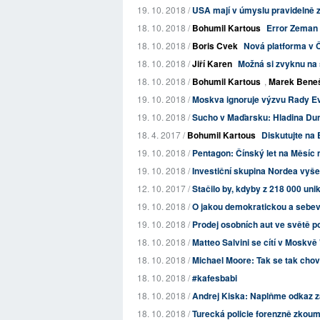
19. 10. 2018 /
USA mají v úmyslu pravidelně 
18. 10. 2018 /
Bohumil Kartous
Error Zeman
18. 10. 2018 /
Boris Cvek
Nová platforma v 
18. 10. 2018 /
Jiří Karen
Možná si zvyknu na s
18. 10. 2018 /
Bohumil Kartous
,
Marek Bene
19. 10. 2018 /
Moskva ignoruje výzvu Rady Ev
19. 10. 2018 /
Sucho v Maďarsku: Hladina Dun
18. 4. 2017 /
Bohumil Kartous
Diskutujte na 
19. 10. 2018 /
Pentagon: Čínský let na Měsíc 
19. 10. 2018 /
Investiční skupina Nordea vyše
12. 10. 2017 /
Stačilo by, kdyby z 218 000 uni
19. 10. 2018 /
O jakou demokratickou a sebevě
19. 10. 2018 /
Prodej osobních aut ve světě po
18. 10. 2018 /
Matteo Salvini se cítí v Moskvě
18. 10. 2018 /
Michael Moore: Tak se tak chov
18. 10. 2018 /
#kafesbabi
18. 10. 2018 /
Andrej Kiska: Naplňme odkaz z
18. 10. 2018 /
Turecká policie forenzně zkouma