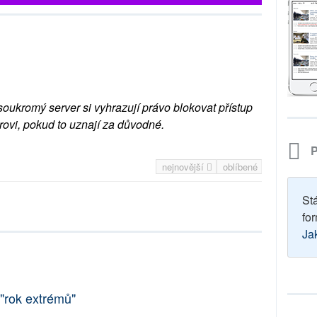
soukromý server si vyhrazují právo blokovat přístup
rovi, pokud to uznají za důvodné.
P
nejnovější
oblíbené
St
for
Ja
 "rok extrémů"