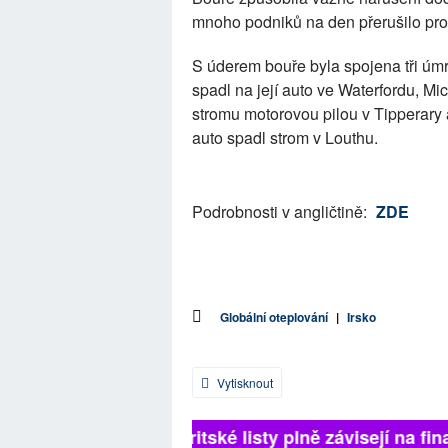
mnoho podniků na den přerušilo pro
S úderem bouře byla spojena tři úmrt
spadl na její auto ve Waterfordu, Mi
stromu motorovou pilou v Tipperary a
auto spadl strom v Louthu.
Podrobnosti v angličtině:
ZDE
Globální oteplování
|
Irsko
Vytisknout
Britské listy plně závisejí na fina