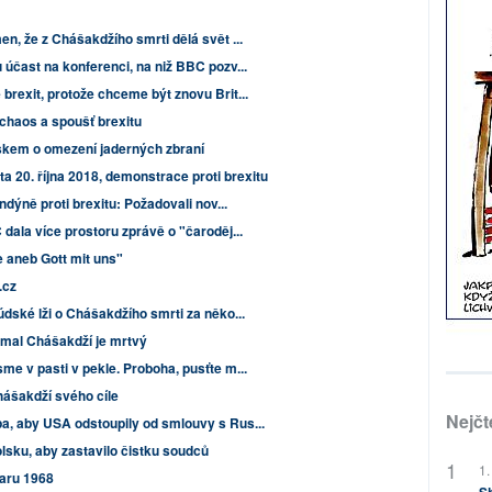
n, že z Chášakdžího smrti dělá svět ...
účast na konferenci, na niž BBC pozv...
brexit, protože chceme být znovu Brit...
haos a spoušť brexitu
skem o omezení jaderných zbraní
a 20. října 2018, demonstrace proti brexitu
ndýně proti brexitu: Požadovali nov...
dala více prostoru zprávě o "čaroděj...
 aneb Gott mit uns"
.cz
dské lži o Chášakdžího smrti za něko...
amal Chášakdží je mrtvý
e v pasti v pekle. Proboha, pusťte m...
ášakdží svého cíle
Nejčt
a, aby USA odstoupily od smlouvy s Rus...
lsku, aby zastavilo čistku soudců
1.
aru 1968