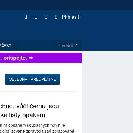
Přihlásit
PĚVKY
řispějte. ➥
OBJEDNAT PŘEDPLATNÉ
hno, vůči čemu jsou
ské listy opakem
ním obsahem současných novin je
ionalizované zpravodajství zpracované