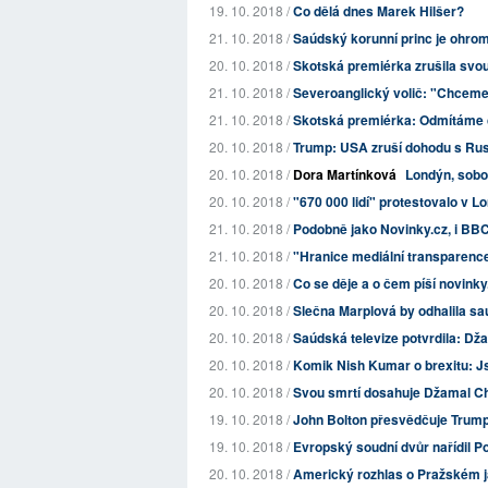
19. 10. 2018 /
Co dělá dnes Marek Hilšer?
21. 10. 2018 /
Saúdský korunní princ je ohrome
20. 10. 2018 /
Skotská premiérka zrušila svou 
21. 10. 2018 /
Severoanglický volič: "Chceme 
21. 10. 2018 /
Skotská premiérka: Odmítáme c
20. 10. 2018 /
Trump: USA zruší dohodu s Ru
20. 10. 2018 /
Dora Martínková
Londýn, sobot
20. 10. 2018 /
"670 000 lidí" protestovalo v Lo
21. 10. 2018 /
Podobně jako Novinky.cz, i BBC 
21. 10. 2018 /
"Hranice mediální transparence
20. 10. 2018 /
Co se děje a o čem píší novinky
20. 10. 2018 /
Slečna Marplová by odhalila saú
20. 10. 2018 /
Saúdská televize potvrdila: Dž
20. 10. 2018 /
Komik Nish Kumar o brexitu: Jsm
20. 10. 2018 /
Svou smrtí dosahuje Džamal Ch
19. 10. 2018 /
John Bolton přesvědčuje Trump
19. 10. 2018 /
Evropský soudní dvůr nařídil Po
20. 10. 2018 /
Americký rozhlas o Pražském j