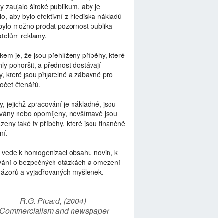
by zaujalo široké publikum, aby je
lo, aby bylo efektivní z hlediska nákladů
bylo možno prodat pozornost publika
telům reklamy.
kem je, že jsou přehlíženy příběhy, které
ly pohoršit, a přednost dostávají
y, které jsou přijatelné a zábavné pro
počet čtenářů.
y, jejichž zpracování je nákladné, jsou
vány nebo opomíjeny, nevšímavě jsou
zeny také ty příběhy, které jsou finančně
ní.
 vede k homogenizaci obsahu novin, k
vání o bezpečných otázkách a omezení
názorů a vyjadřovaných myšlenek.
R.G. Picard, (2004)
“Commercialism and newspaper