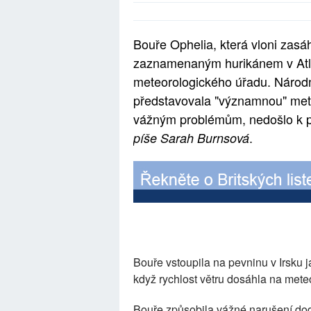
Bouře Ophelia, která vloni zasá
zaznamenaným hurikánem v Atla
meteorologického úřadu. Národní
představovala "významnou" meteo
vážným problémům, nedošlo k pře
.
píše Sarah Burnsová
Bouře vstoupila na pevninu v Irsku j
když rychlost větru dosáhla na mete
Bouře způsobila vážné narušení dod