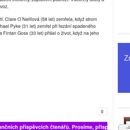
voz.
í. Clare O´Neillová (58 let) zemřela, když strom
chael Pyke (31 let) zemřel při řezání spadeného
 Fintan Goss (33 let) přišel o život, když na jeho
0
nčních příspěvcích čtenářů. Prosíme, přispějte. ➥