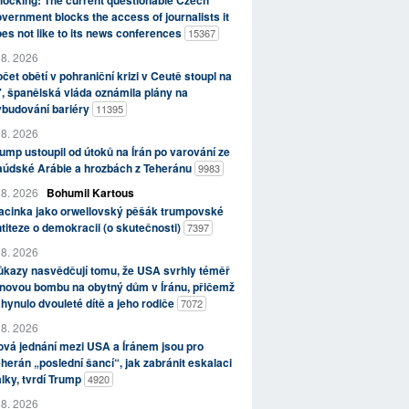
ocking: The current questionable Czech
vernment blocks the access of journalists it
es not like to its news conferences
15367
 8. 2026
čet obětí v pohraniční krizi v Ceutě stoupl na
, španělská vláda oznámila plány na
ybudování bariéry
11395
 8. 2026
ump ustoupil od útoků na Írán po varování ze
aúdské Arábie a hrozbách z Teheránu
9983
 8. 2026
Bohumil Kartous
acinka jako orwellovský pěšák trumpovské
titeze o demokracii (o skutečnosti)
7397
 8. 2026
kazy nasvědčují tomu, že USA svrhly téměř
novou bombu na obytný dům v Íránu, přičemž
hynulo dvouleté dítě a jeho rodiče
7072
 8. 2026
vá jednání mezi USA a Íránem jsou pro
herán „poslední šancí“, jak zabránit eskalaci
lky, tvrdí Trump
4920
 8. 2026