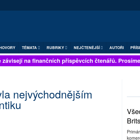
HOVORY
TÉMATA
RUBRIKY
NEJČTENĚJŠÍ
AUTOŘI
PŘÍS
závisejí na finančních příspěvcích čtenářů. Prosíme, p
yla nejvýchodnějším
ntiku
Všec
Brit
Primár
komerc