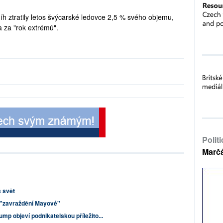
 ztratily letos švýcarské ledovce 2,5 % svého objemu,
a za "rok extrémů".
Polit
Marč
š svět
o "zavraždění Mayové"
ump objeví podnikatelskou příležito...