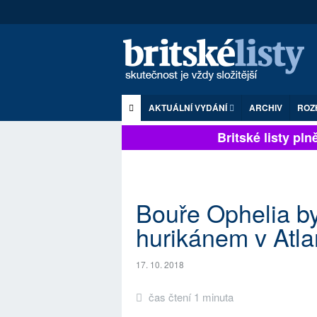
AKTUÁLNÍ VYDÁNÍ
ARCHIV
ROZ
Britské listy plně 
Bouře Ophelia b
hurikánem v Atla
17. 10. 2018
čas čtení 1 minuta