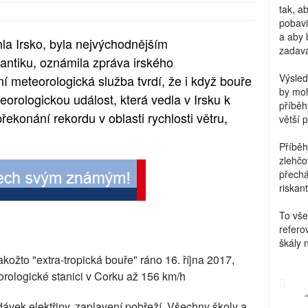
tak, a
pobavi
a aby 
hla Irsko, byla nejvýchodnějším
zadava
ntiku, oznámila zpráva irského
Výsled
 meteorologická služba tvrdí, že i když bouře
by moh
rologickou událost, která vedla v Irsku k
příběh
konání rekordu v oblasti rychlosti větru,
větší 
Příběh
zlehčo
přechá
riskant
To vše
refero
škály 
akožto "extra-tropická bouře" ráno 16. října 2017,
orologické stanici v Corku až 156 km/h
ávek elektřiny, zaplavení pobřeží. Všechny školy a