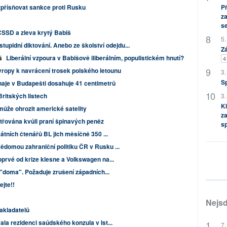
zpřísňovat sankce proti Rusku
P
za
s
ČSSD a zleva krytý Babiš
5.
tupidní diktování. Anebo ze školství odejdu...
Zá
š
Liberální vzpoura v Babišově iliberálním, populistickém hnutí?
4
ropy k navrácení trosek polského letounu
3.
S
aje v Budapešti dosahuje 41 centimetrů
Britských listech
3.
Kl
může ohrozit americké satelity
za
třována kvůli praní špinavých peněz
s
kátních čtenářů BL jich měsíčně 350 ...
domou zahraniční politiku ČR v Rusku ...
prvé od krize klesne a Volkswagen na...
 "doma". Požaduje zrušení západních...
ejte!!
Nejsd
akladatelů
la rezidenci saúdského konzula v Ist...
7.