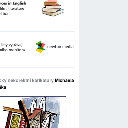
icky nekorektní karikatury
Michaela
áka