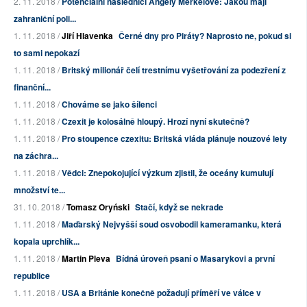
2. 11. 2018 /
Potenciální následníci Angely Merkelové: Jakou mají
zahraniční poli...
1. 11. 2018 /
Jiří Hlavenka
Černé dny pro Piráty? Naprosto ne, pokud si
to sami nepokazí
1. 11. 2018 /
Britský milionář čelí trestnímu vyšetřování za podezření z
finanční...
1. 11. 2018 /
Chováme se jako šílenci
1. 11. 2018 /
Czexit je kolosálně hloupý. Hrozí nyní skutečně?
1. 11. 2018 /
Pro stoupence czexitu: Britská vláda plánuje nouzové lety
na záchra...
1. 11. 2018 /
Vědci: Znepokojující výzkum zjistil, že oceány kumulují
množství te...
31. 10. 2018 /
Tomasz Oryński
Stačí, když se nekrade
1. 11. 2018 /
Maďarský Nejvyšší soud osvobodil kameramanku, která
kopala uprchlík...
1. 11. 2018 /
Martin Pleva
Bídná úroveň psaní o Masarykovi a první
republice
1. 11. 2018 /
USA a Británie konečně požadují příměří ve válce v