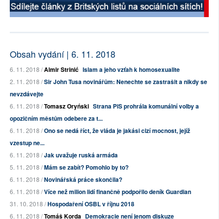
Obsah vydání | 6. 11. 2018
6. 11. 2018 /
Almir Strinić
Islam a jeho vzťah k homosexualite
2. 11. 2018 /
Sir John Tusa novinářům: Nenechte se zastrašit a nikdy se
nevzdávejte
6. 11. 2018 /
Tomasz Oryński
Strana PiS prohrála komunální volby a
opozičním městům odebere za t...
6. 11. 2018 /
Ono se nedá říct, že vláda je jakási cizí mocnost, jejíž
vzestup ne...
6. 11. 2018 /
Jak uvažuje ruská armáda
5. 11. 2018 /
Mám se zabít? Pomohlo by to?
6. 11. 2018 /
Novinářská práce skončila?
6. 11. 2018 /
Více než milion lidí finančně podpořilo deník Guardian
31. 10. 2018 /
Hospodaření OSBL v říjnu 2018
6. 11. 2018 /
Tomáš Korda
Demokracie není jenom diskuze