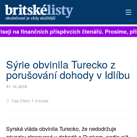
isejí na finančních příspěvcích čtenářů. Prosíme, při
PŘIHLÁSIT
AKTUÁLNÍ VYDÁNÍ
ARCHIV
Sýrie obvinila Turecko z
porušování dohody v Idlíbu
ROZHOVORY
31. 10. 2018
TÉMATA
čas čtení 1 minuta
NEJČTENĚJŠÍ ZA 7 DNÍ
AUTOŘI
Syrská vláda obvinila Turecko, že nedodržuje
PŘÍSPĚVKY NA PROVOZ
závazky stanovené v dohodě s Ruskem, podle níž