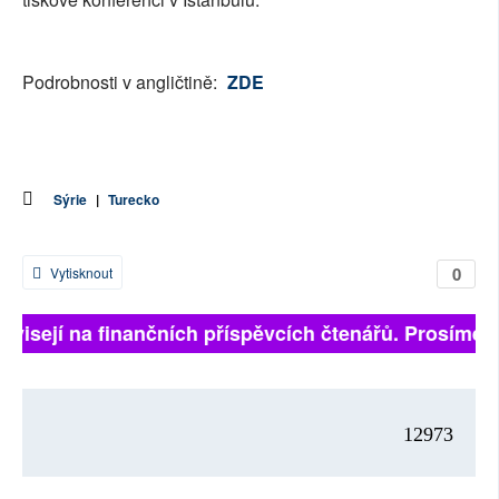
Podrobnosti v angličtině:
ZDE
Sýrie
|
Turecko
0
Vytisknout
závisejí na finančních příspěvcích čtenářů. Prosíme, p
12973