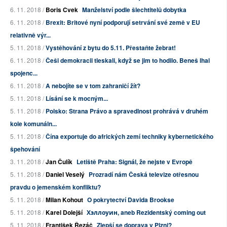
6. 11. 2018 /
Boris Cvek
Manželství podle šlechtitelů dobytka
6. 11. 2018 /
Brexit: Britové nyní podporují setrvání své země v EU
relativně výr...
5. 11. 2018 /
Vystěhování z bytu do 5.11. Přestaňte žebrat!
6. 11. 2018 /
Češi demokracii tleskali, když se jim to hodilo. Beneš lhal
spojenc...
6. 11. 2018 /
A nebojíte se v tom zahraničí žít?
5. 11. 2018 /
Lísání se k mocným...
5. 11. 2018 /
Polsko: Strana Právo a spravedlnost prohrává v druhém
kole komunáln...
5. 11. 2018 /
Čína exportuje do afrických zemí techniky kybernetického
špehování
3. 11. 2018 /
Jan Čulík
Letiště Praha: Signál, že nejste v Evropě
5. 11. 2018 /
Daniel Veselý
Prozradí nám Česká televize otřesnou
pravdu o jemenském konfliktu?
5. 11. 2018 /
Milan Kohout
O pokrytectví Davida Brookse
5. 11. 2018 /
Karel Dolejší
Хэллоуин, aneb Rezidentský coming out
5. 11. 2018 /
František Řezáč
Zlepší se doprava v Plzni?