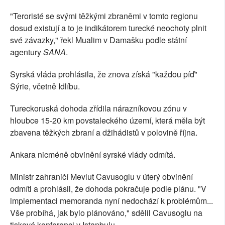
"Teroristé se svými těžkými zbraněmi v tomto regionu
dosud existují a to je indikátorem turecké neochoty plnit
své závazky," řekl Mualim v Damašku podle státní
agentury
SANA
.
Syrská vláda prohlásila, že znova získá "každou píď"
Sýrie, včetně Idlíbu.
Tureckoruská dohoda zřídila nárazníkovou zónu v
hloubce 15-20 km povstaleckého území, která měla být
zbavena těžkých zbraní a džihádistů v polovině října.
Ankara nicméně obvinění syrské vlády odmítá.
Ministr zahraničí Mevlut Cavusoglu v úterý obvinění
odmítl a prohlásil, že dohoda pokračuje podle plánu. "V
implementaci memoranda nyní nedochází k problémům...
Vše probíhá, jak bylo plánováno," sdělil Cavusoglu na
tiskové konferenci v Istanbulu.