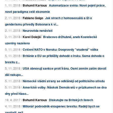
1. 11. 2018 /
Bohumil Kartous
Automatizace světa: Nové pojetí práce,
nové paradigma celé ekonomie
2. 11. 2018 /
Fabiano Golgo
Jak strach z homosexuálů a lži o
genderismu přivedly Bolsonara k ví...
2. 11. 2018 /
Neurověda nenávisti
2. 11. 2018 /
Karel Dolejší
Brabcovo držhubné, aneb Kostelecké
uzeniny nazeleno
5. 11. 2018 /
Cvičení NATO v Norsku: Doopravdy "studená" válka
5. 11. 2018 /
Británie a EU se přiblížily dohodě o Irsku. Sama dohoda o
brexitu z...
5. 11. 2018 /
USA obnovují sankce proti Íránu. Osmi zemím zatím dovolí
dál nakupo...
5. 11. 2018 /
Německé vládní strany se odklánějí od politického středu
5. 11. 2018 /
Americké volby: Náskok Demokratů v průzkumech se dva
dny před hlaso...
18. 4. 2017 /
Bohumil Kartous
Diskutujte na Britských listech
4. 11. 2018 /
Milionář podvodník-stoupenec brexitu: Raději bych se
zastřelil, než...