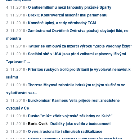
4. 11. 2018 /
O antisemitismu mezi fanoušky pražské Sparty
3. 11. 2018 /
Brexit: Kontroverzní milionář lhal parlamentu
3. 11. 2018 /
Konečně úplný, a tedy věrohodný TGM
3. 11. 2018 /
Zaměstnanci Osvětimi: Zvěrstva páchají obyčejní lidé, ne
monstra
2. 11. 2018 /
Twitter se omlouvá za inzerci výroku "Zabte všechny židy!"
2. 11. 2018 /
Sociální sítě v USA jsou před volbami zaplaveny lživými
"zprávami" ...
2. 11. 2018 /
Prioritou ruských trollů pro Británii je vyvolávat nenávist k
islámu
2. 11. 2018 /
Theresa Mayová zabránila britským tajným službám ve
vyšetřování vaz...
2. 11. 2018 /
Eurokomisař Karmenu Vella přijede řešit znečištěné
ovzduší v ČR
2. 11. 2018 /
Rusko "může zřídit vojenské základny na Kubě"
2. 11. 2018 /
Boris Cvek
Dušičky jako světlo z budoucnosti
2. 11. 2018 /
O víře, iracionalitě i stimulech radikalizace
2. 11. 2018 /