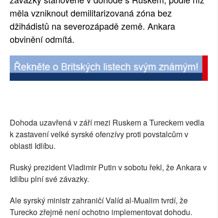
měla vzniknout demilitarizovaná zóna bez
SOCIÁLNÍ SÍTĚ
džihádistů na severozápadě země. Ankara
RUBRIKY
obvinění odmítá.
PLNÁ VERZE STRÁNEK
Dohoda uzavřená v září mezi Ruskem a Tureckem vedla
k zastavení velké syrské ofenzívy proti povstalcům v
oblasti Idlíbu.
Ruský prezident Vladimir Putin v sobotu řekl, že Ankara v
Idlíbu plní své závazky.
Ale syrský ministr zahraničí Valíd al-Mualim tvrdí, že
Turecko zřejmě není ochotno implementovat dohodu.