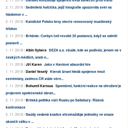
Dánsko konzultuje spojence kvůli sankcím proti Íránu
2. 11. 2018 /
Sedmiletá holčička, jejíž fotografie upozornila svět na
hladomor v ...
2. 11. 2018 /
Katolické Polsko brzy otevře renovovaný muslimský
hřbitov
2. 11. 2018 /
Británie: Corbyn čelí revoltě 20 poslanců, když se odmítl
postavit ...
1. 11. 2018 /
Albín Sybera
DEZA a.s. všude, kde se podíváš, jenom ne v
českých médiích, aneb n...
1. 11. 2018 /
Jiří Karen
Jako v Havlově absurdní hře
1. 11. 2018 /
Daniel Veselý
Kterak Izrael hledá spojence mezi
extrémisty, zatímco ČR stále věrn...
1. 11. 2018 /
Bohumil Kartous
Spontánní, funkční reakce na ohrožení je
projevem společenské obran...
2. 11. 2018 /
Britská politika vůči Rusku po Salisbury: Řízená
konfrontace
2. 11. 2018 /
Saúdy vedená koalice shromažďuje jednotky ve snaze
ukončit válku v ...