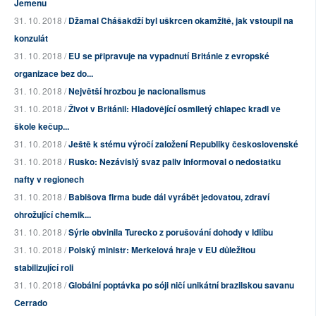
Jemenu
31. 10. 2018 /
Džamal Chášakdží byl uškrcen okamžitě, jak vstoupil na
konzulát
31. 10. 2018 /
EU se připravuje na vypadnutí Británie z evropské
organizace bez do...
31. 10. 2018 /
Největší hrozbou je nacionalismus
31. 10. 2018 /
Život v Británii: Hladovějící osmiletý chlapec kradl ve
škole kečup...
31. 10. 2018 /
Ještě k stému výročí založení Republiky československé
31. 10. 2018 /
Rusko: Nezávislý svaz paliv informoval o nedostatku
nafty v regionech
31. 10. 2018 /
Babišova firma bude dál vyrábět jedovatou, zdraví
ohrožující chemik...
31. 10. 2018 /
Sýrie obvinila Turecko z porušování dohody v Idlíbu
31. 10. 2018 /
Polský ministr: Merkelová hraje v EU důležitou
stabilizující roli
31. 10. 2018 /
Globální poptávka po sóji ničí unikátní brazilskou savanu
Cerrado