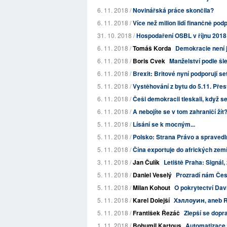
6. 11. 2018 /
Novinářská práce skončila?
6. 11. 2018 /
Více než milion lidí finančně pod
31. 10. 2018 /
Hospodaření OSBL v říjnu 2018
6. 11. 2018 /
Tomáš Korda
Demokracie není 
6. 11. 2018 /
Boris Cvek
Manželství podle šl
6. 11. 2018 /
Brexit: Britové nyní podporují se
5. 11. 2018 /
Vystěhování z bytu do 5.11. Přes
6. 11. 2018 /
Češi demokracii tleskali, když se 
6. 11. 2018 /
A nebojíte se v tom zahraničí žít
5. 11. 2018 /
Lísání se k mocným...
5. 11. 2018 /
Polsko: Strana Právo a spravedl
5. 11. 2018 /
Čína exportuje do afrických zem
3. 11. 2018 /
Jan Čulík
Letiště Praha: Signál,
5. 11. 2018 /
Daniel Veselý
Prozradí nám Čes
5. 11. 2018 /
Milan Kohout
O pokrytectví Da
5. 11. 2018 /
Karel Dolejší
Хэллоуин, aneb R
5. 11. 2018 /
František Řezáč
Zlepší se dopr
1. 11. 2018 /
Bohumil Kartous
Automatizace 