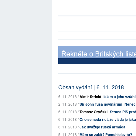
Obsah vydání | 6. 11. 2018
6. 11. 2018 /
Almir Strinić
Islam a jeho vzťah
2. 11. 2018 /
Sir John Tusa novinářům: Nenech
6. 11. 2018 /
Tomasz Oryński
Strana PiS pro
6. 11. 2018 /
Ono se nedá říct, že vláda je jaká
6. 11. 2018 /
Jak uvažuje ruská armáda
5. 11. 2018 /
Mám se zabít? Pomohlo by to?