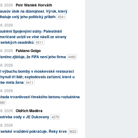
 8. 2026
Petr Waniek Horváth
ausův útok na důstojnost. Výrok, který
haluje celý jeho politický příběh
4541
 8. 2026
uštěni Spojenými státy: Palestinští
eričané uvízli ve vlně násilí ze strany
zraelských osadníků
4511
 8. 2026
Fabiano Golgo
fantino zjišťuje, že FIFA není jeho firma
4490
 8. 2026
ři výbuchu bomby v moskevské restauraci
hynuli tři lidé; explodovalo zařízení, které u
ebe měla žena
4411
 8. 2026
hada trvanlivosti římského betonu rozluštěna
380
 8. 2026
Oldřich Maděra
potřeba vody v JE Dukovany
4279
 8. 2026
raelské vraždění pokračuje. Řeky krve
3622