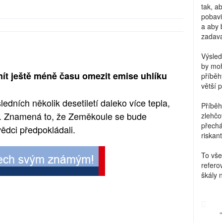
tak, a
pobavi
a aby 
zadava
Výsled
by moh
mít ještě méně času omezit emise uhlíku
příběh
větší 
dních několik desetiletí daleko více tepla,
Příběh
i. Znamená to, že Zeměkoule se bude
zlehčo
přechá
 vědci předpokládali.
riskant
To vše
refero
škály 