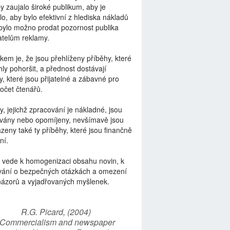
by zaujalo široké publikum, aby je
lo, aby bylo efektivní z hlediska nákladů
bylo možno prodat pozornost publika
telům reklamy.
kem je, že jsou přehlíženy příběhy, které
ly pohoršit, a přednost dostávají
y, které jsou přijatelné a zábavné pro
počet čtenářů.
y, jejichž zpracování je nákladné, jsou
vány nebo opomíjeny, nevšímavě jsou
zeny také ty příběhy, které jsou finančně
ní.
 vede k homogenizaci obsahu novin, k
vání o bezpečných otázkách a omezení
názorů a vyjadřovaných myšlenek.
R.G. Picard, (2004)
“Commercialism and newspaper