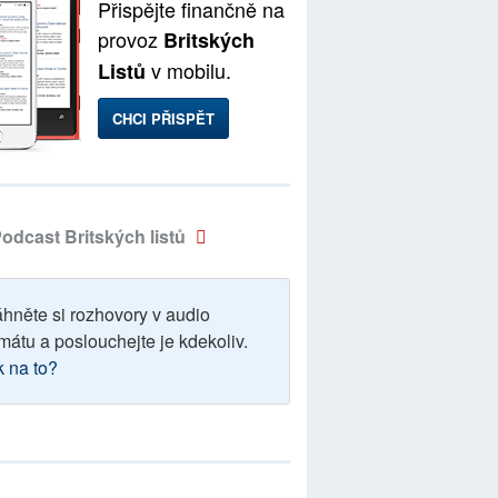
Přispějte finančně na
provoz
Britských
v mobilu.
Listů
CHCI PŘISPĚT
odcast Britských listů
áhněte si rozhovory v audio
mátu a poslouchejte je kdekoliv.
k na to?