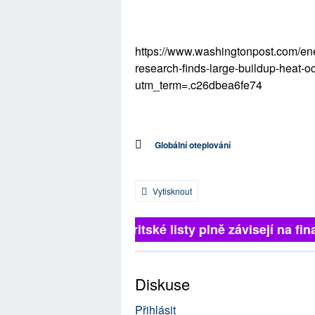
https://www.washingtonpost.com/ene
research-finds-large-buildup-heat-o
utm_term=.c26dbea6fe74
Globální oteplování
Vytisknout
Britské listy plně závisejí na fina
Diskuse
Přihlásit