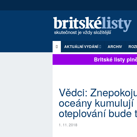
AKTUÁLNÍ VYDÁNÍ
ARCHIV
ROZ
Britské listy plně 
Vědci: Znepokojuj
oceány kumulují 
oteplování bude 
1. 11. 2018