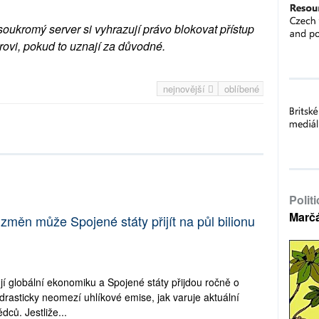
soukromý server si vyhrazují právo blokovat přístup
rovi, pokud to uznají za důvodné.
nejnovější
oblíbené
Polit
Marč
změn může Spojené státy přijít na půl bilionu
í globální ekonomiku a Spojené státy přijdou ročně o
 drasticky neomezí uhlíkové emise, jak varuje aktuální
dců. Jestliže...