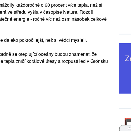
máždily každoročně o 60 procent více tepla, než si
terá ve středu vyšla v časopise Nature. Rozdíl
tečné energie - ročně víc než osminásobek celkové
 daleko pokročilejší, než si vědci mysleli.
apidně se oteplující oceány budou znamenat, že
ce tepla zničí korálové útesy a rozpustí led v Grónsku