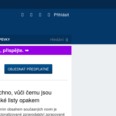
Přihlásit
PĚVKY
řispějte. ➥
OBJEDNAT PŘEDPLATNÉ
hno, vůči čemu jsou
ské listy opakem
ním obsahem současných novin je
ionalizované zpravodajství zpracované