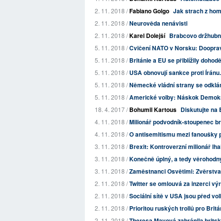
2. 11. 2018 /
Fabiano Golgo
Jak strach z homo
2. 11. 2018 /
Neurověda nenávisti
2. 11. 2018 /
Karel Dolejší
Brabcovo držhubné
5. 11. 2018 /
Cvičení NATO v Norsku: Doopra
5. 11. 2018 /
Británie a EU se přiblížily dohod
5. 11. 2018 /
USA obnovují sankce proti Íránu.
5. 11. 2018 /
Německé vládní strany se odkláně
5. 11. 2018 /
Americké volby: Náskok Demokra
18. 4. 2017 /
Bohumil Kartous
Diskutujte na 
4. 11. 2018 /
Milionář podvodník-stoupenec brex
4. 11. 2018 /
O antisemitismu mezi fanoušky 
3. 11. 2018 /
Brexit: Kontroverzní milionář lh
3. 11. 2018 /
Konečně úplný, a tedy věrohod
3. 11. 2018 /
Zaměstnanci Osvětimi: Zvěrstva 
2. 11. 2018 /
Twitter se omlouvá za inzerci vý
2. 11. 2018 /
Sociální sítě v USA jsou před vo
2. 11. 2018 /
Prioritou ruských trollů pro Britá
2. 11. 2018 /
Theresa Mayová zabránila britsk