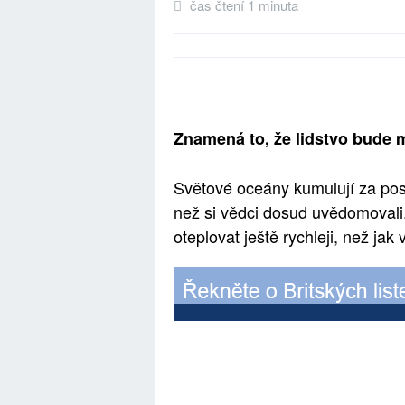
čas čtení 1 minuta
Znamená to, že lidstvo bude 
Světové oceány kumulují za posle
než si vědci dosud uvědomoval
oteplovat ještě rychleji, než jak