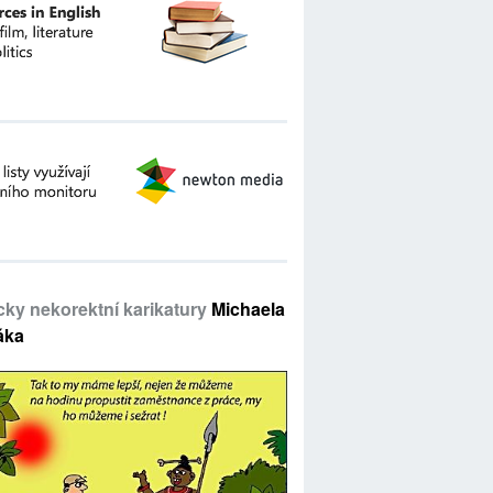
icky nekorektní karikatury
Michaela
áka