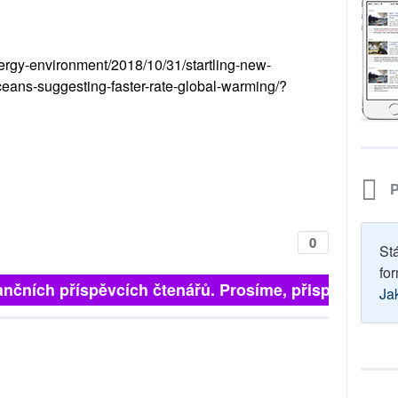
rgy-environment/2018/10/31/startling-new-
ceans-suggesting-faster-rate-global-warming/?
P
0
St
for
nčních příspěvcích čtenářů. Prosíme, přispějte. ➥
Ja