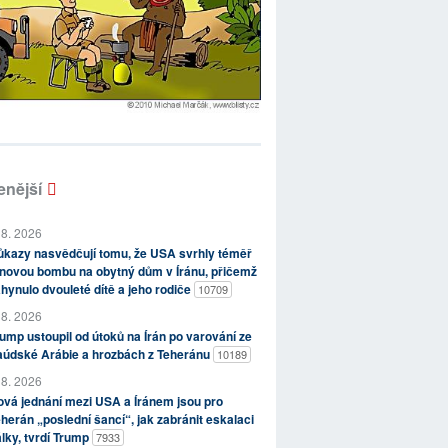
enější
 8. 2026
kazy nasvědčují tomu, že USA svrhly téměř
novou bombu na obytný dům v Íránu, přičemž
hynulo dvouleté dítě a jeho rodiče
10709
 8. 2026
ump ustoupil od útoků na Írán po varování ze
aúdské Arábie a hrozbách z Teheránu
10189
 8. 2026
vá jednání mezi USA a Íránem jsou pro
herán „poslední šancí“, jak zabránit eskalaci
lky, tvrdí Trump
7933