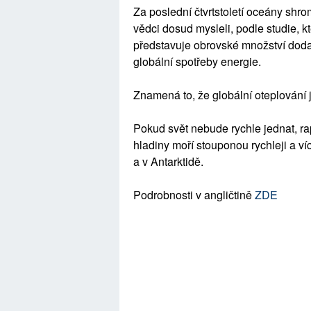
Za poslední čtvrtstoletí oceány shro
vědci dosud mysleli, podle studie, k
představuje obrovské množství doda
globální spotřeby energie.
Znamená to, že globální oteplování je
Pokud svět nebude rychle jednat, r
hladiny moří stouponou rychleji a ví
a v Antarktidě.
Podrobnosti v angličtině
ZDE