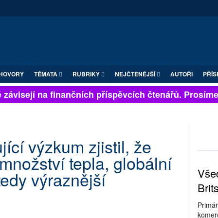
HOVORY
TÉMATA
RUBRIKY
NEJČTENĚJŠÍ
AUTOŘI
PŘÍS
závisejí na finančních příspěvcích čtenářů. Prosíme, p
ící výzkum zjistil, že
množství tepla, globální
Všec
tedy výraznější
Brit
Primár
komerc