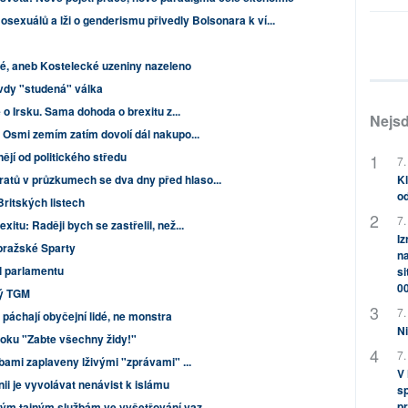
sexuálů a lži o genderismu přivedly Bolsonara k ví...
, aneb Kostelecké uzeniny nazeleno
vdy "studená" válka
ě o Irsku. Sama dohoda o brexitu z...
Nejsd
 Osmi zemím zatím dovolí dál nakupo...
jí od politického středu
7.
Kl
tů v průzkumech se dva dny před hlaso...
od
Britských listech
7.
itu: Raději bych se zastřelil, než...
Iz
pražské Sparty
na
al parlamentu
si
0
ný TGM
7.
páchají obyčejní lidé, ne monstra
Ni
roku "Zabte všechny židy!"
7.
lbami zaplaveny lživými "zprávami" ...
V
nii je vyvolávat nenávist k islámu
sp
pr
ým tajným službám ve vyšetřování vaz...