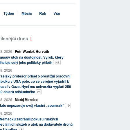
Týden
Měsíc
Rok
Vše
ílenější dnes
 8. 2026
Petr Waniek Horváth
ausův útok na důstojnost. Výrok, který
haluje celý jeho politický příběh
146
 8. 2026
raelský profesor přišel o prestižní pracovní
bídku v USA poté, co se veřejně vyjádřil k
tuaci v Gaze. Nyní mu univerzita vyplatí 250
00 dolarů odškodného
21
 8. 2026
Matěj Metelec
kdo nepozoruje svůj vlastní „soumrak“
19
 8. 2026
 Německu zabránili pokusu ruských
eciálních služeb o útok na dodavatele dronů
o Ukrajinu
18