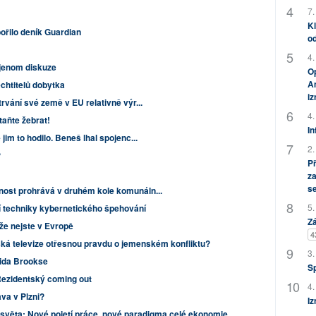
7.
Kl
pořilo deník Guardian
od
4.
jenom diskuze
Op
Am
echtitelů dobytka
i
trvání své země v EU relativně výr...
4.
taňte žebrat!
In
jim to hodilo. Beneš lhal spojenc...
2.
?
P
za
s
nost prohrává v druhém kole komunáln...
5.
í techniky kybernetického špehování
Zá
 že nejste v Evropě
4
ká televize otřesnou pravdu o jemenském konfliktu?
3.
vida Brookse
S
ezidentský coming out
4.
ava v Plzni?
Iz
světa: Nové pojetí práce, nové paradigma celé ekonomie