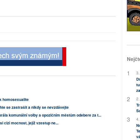
Nejčt
3.
Dů
tu
za
2.
 k homosexualite
Tr
te se zastrašit a nikdy se nevzdávejte
S
hrála komunální volby a opozičním městům odebere za t...
4.
si cizí mocnost, jejíž vzestup ne...
No
Te
vá