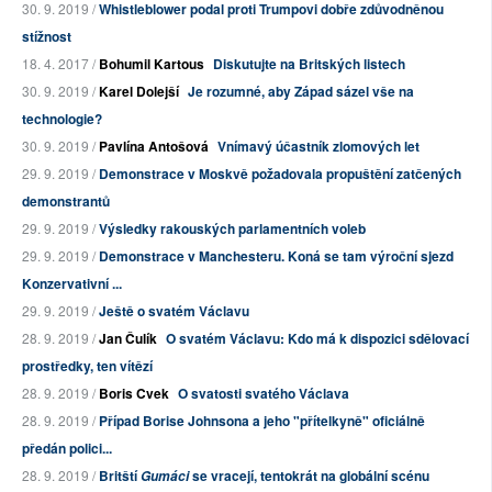
30. 9. 2019 /
Whistleblower podal proti Trumpovi dobře zdůvodněnou
stížnost
18. 4. 2017 /
Bohumil Kartous
Diskutujte na Britských listech
30. 9. 2019 /
Karel Dolejší
Je rozumné, aby Západ sázel vše na
technologie?
30. 9. 2019 /
Pavlína Antošová
Vnímavý účastník zlomových let
29. 9. 2019 /
Demonstrace v Moskvě požadovala propuštění zatčených
demonstrantů
29. 9. 2019 /
Výsledky rakouských parlamentních voleb
29. 9. 2019 /
Demonstrace v Manchesteru. Koná se tam výroční sjezd
Konzervativní ...
29. 9. 2019 /
Ještě o svatém Václavu
28. 9. 2019 /
Jan Čulík
O svatém Václavu: Kdo má k dispozici sdělovací
prostředky, ten vítězí
28. 9. 2019 /
Boris Cvek
O svatosti svatého Václava
28. 9. 2019 /
Případ Borise Johnsona a jeho "přítelkyně" oficiálně
předán polici...
28. 9. 2019 /
Britští
se vracejí, tentokrát na globální scénu
Gumáci