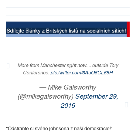
SOCIÁLNÍ SÍTĚ
RUBRIKY
PLNÁ VERZE STRÁNEK
More from Manchester right now.... outside Tory
Conference.
pic.twitter.com/6AuO6CL65H
— Mike Galsworthy
(@mikegalsworthy)
September 29,
2019
"Odstraňte si svého johnsona z naší demokracie!"