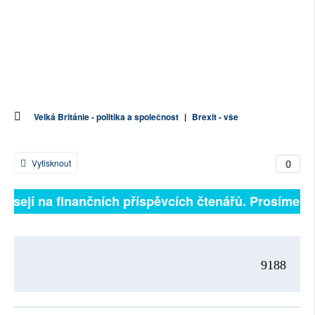
Velká Británie - politika a společnost
|
Brexit - vše
0
Vytisknout
visejí na finančních příspěvcích čtenářů. Prosíme, př
9188