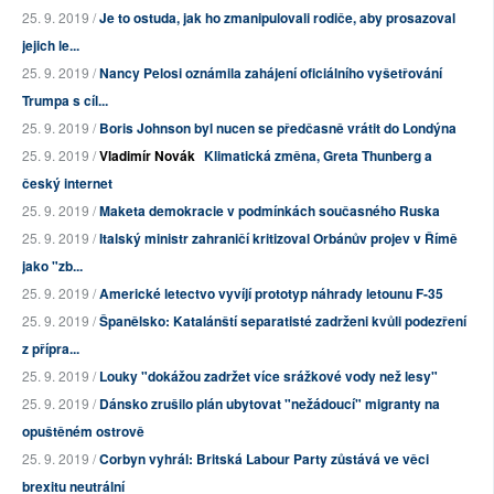
25. 9. 2019 /
Je to ostuda, jak ho zmanipulovali rodiče, aby prosazoval
jejich le...
25. 9. 2019 /
Nancy Pelosi oznámila zahájení oficiálního vyšetřování
Trumpa s cíl...
25. 9. 2019 /
Boris Johnson byl nucen se předčasně vrátit do Londýna
25. 9. 2019 /
Vladimír Novák
Klimatická změna, Greta Thunberg a
český internet
25. 9. 2019 /
Maketa demokracie v podmínkách současného Ruska
25. 9. 2019 /
Italský ministr zahraničí kritizoval Orbánův projev v Římě
jako "zb...
25. 9. 2019 /
Americké letectvo vyvíjí prototyp náhrady letounu F-35
25. 9. 2019 /
Španělsko: Katalánští separatisté zadrženi kvůli podezření
z přípra...
25. 9. 2019 /
Louky "dokážou zadržet více srážkové vody než lesy"
25. 9. 2019 /
Dánsko zrušilo plán ubytovat "nežádoucí" migranty na
opuštěném ostrově
25. 9. 2019 /
Corbyn vyhrál: Britská Labour Party zůstává ve věci
brexitu neutrální