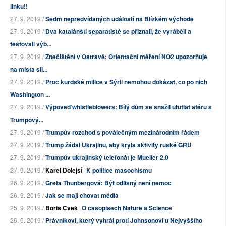
linku!!
27. 9. 2019 /
Sedm nepředvídaných událostí na Blízkém východě
27. 9. 2019 /
Dva katalánští separatisté se přiznali, že vyráběli a
testovali výb...
27. 9. 2019 /
Znečištění v Ostravě: Orientační měření NO2 upozorňuje
na místa sil...
27. 9. 2019 /
Proč kurdské milice v Sýrii nemohou dokázat, co po nich
Washington ...
27. 9. 2019 /
Výpověď whistleblowera: Bílý dům se snažil ututlat aféru s
Trumpový...
27. 9. 2019 /
Trumpův rozchod s poválečným mezinárodním řádem
27. 9. 2019 /
Trump žádal Ukrajinu, aby kryla aktivity ruské GRU
27. 9. 2019 /
Trumpův ukrajinský telefonát je Mueller 2.0
27. 9. 2019 /
Karel Dolejší
K politice masochismu
26. 9. 2019 /
Greta Thunbergová: Být odlišný není nemoc
26. 9. 2019 /
Jak se mají chovat média
25. 9. 2019 /
Boris Cvek
O časopisech Nature a Science
26. 9. 2019 /
Právníkovi, který vyhrál proti Johnsonovi u Nejvyššího