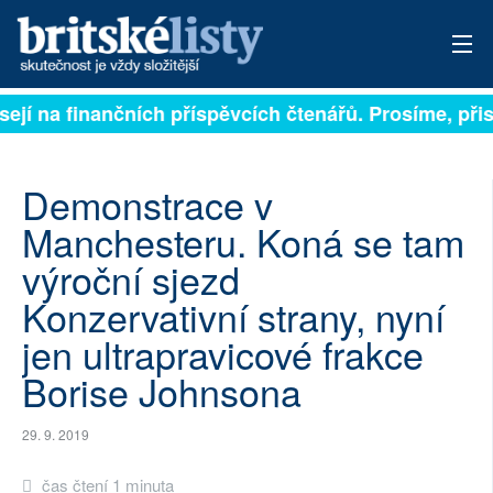
sejí na finančních příspěvcích čtenářů. Prosíme, přisp
PŘIHLÁSIT
AKTUÁLNÍ VYDÁNÍ
Demonstrace v
ARCHIV
Manchesteru. Koná se tam
výroční sjezd
ROZHOVORY
Konzervativní strany, nyní
TÉMATA
jen ultrapravicové frakce
NEJČTENĚJŠÍ ZA 7 DNÍ
Borise Johnsona
AUTOŘI
29. 9. 2019
PŘÍSPĚVKY NA PROVOZ
čas čtení 1 minuta