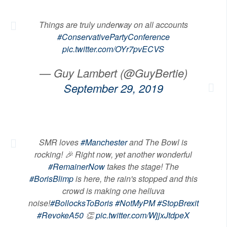
Things are truly underway on all accounts
#ConservativePartyConference
pic.twitter.com/OYr7pvECVS
— Guy Lambert (@GuyBertie)
September 29, 2019
SMR loves
#Manchester
and The Bowl is
rocking! 🎉 Right now, yet another wonderful
#RemainerNow
takes the stage! The
#BorisBlimp
is here, the rain's stopped and this
crowd is making one helluva
noise!
#BollocksToBoris
#NotMyPM
#StopBrexit
#RevokeA50
👏
pic.twitter.com/WjjxJtdpeX