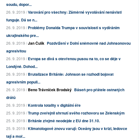
soudu, dopor...
26. 9. 2019 /
Varování pro všechny: Záměrné vyvolávání nenávisti
funguje. Dá se n...
26. 9. 2019 /
Problémy Donalda Trumpa v souvislosti s vydíráním
ukrajinského pre...
26. 9. 2019 /
Jan Čulík
Pozdvižení v Dolní sněmovně nad Johnsonovou
agresivitou
26. 9. 2019 /
Evropa se dívá s otevřenou pusou na to, co se děje v
Londýně. Dohod...
26. 9. 2019 /
Brutalizace Británie: Johnson se rozhodl bojovat
agresivním populi...
26. 9. 2019 /
Beno Trávníček Brodský
Báseň pro přátele ostnatých
drátů
26. 9. 2019 /
Kontrola totality v digitální éře
25. 9. 2019 /
Trump zveřejnil shrnutí svého rozhovoru se Zelenským
25. 9. 2019 /
Británie zřejmě neodejde z EU dne 31.10.
25. 9. 2019 /
Klimatologové znovu varují: Oceány jsou v krizi, ledovce
tají a moř...