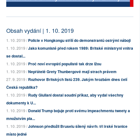
Obsah vydání | 1. 10. 2019
1. 10. 2019 /
Policie v Hongkongu střílí do demonstrantů ostrými náboji
1. 10. 2019 /
Jako komunisté před rokem 1989: Britské ministryni vnitra
se dostal...
1. 10. 2019 /
Proč noví evropští populisté tak drze lžou
1. 10. 2019 /
Nepřátelé Grety Thunbergové mají strach právem
27. 9. 2019 /
Rozhovor Britských listů 239. Jakým hrozbám dnes čelí
Česká republika?
1. 10. 2019 /
Rudy Giuliani dostal soudní příkaz, aby vydal všechny
dokumenty k U...
1. 10. 2019 /
Donald Trump bojuje proti svému impeachmentu tweety a
množstvím pla...
1. 10. 2019 /
Johnson předložil Bruselu šílený návrh: tři irské hranice
místo jedné