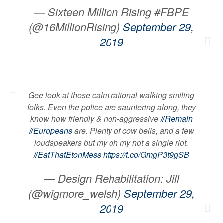
— Sixteen Million Rising #FBPE
(@16MillionRising)
September 29,
2019
Gee look at those calm rational walking smiling
folks. Even the police are sauntering along, they
know how friendly & non-aggressive
#Remain
#Europeans
are. Plenty of cow bells, and a few
loudspeakers but my oh my not a single riot.
#EatThatEtonMess
https://t.co/GmgP3t9gSB
— Design Rehabilitation: Jill
(@wigmore_welsh)
September 29,
2019