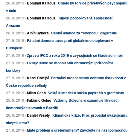
26. 9. 2019 /
Bohumil Kartous
Chtělo by to více přívětivých psychopatů
v čele
26. 9. 2019 /
Bohumil Kartous
Tupost podporovaná společností
Amazon
26. 9. 2019 /
Albín Sybera
Česká aliance za “svobodu” oligarchie
27. 9. 2019 /
Páteční demonstrace proti globálnímu oteplování v
Budapešti
27. 9. 2019 /
Zpráva IPCC z roku 2019 o zvyšujících se hladinách moří
27. 9. 2019 /
Okraje silnic se mohou stát chráněnými přírodními
koridory
27. 9. 2019 /
Karel Dolejší
Formální mechanismy ochrany ústavnosti v
České republice selhaly
27. 9. 2019 /
Milan Čech
Velká klimatická sázka popíračů s gretenisty
25. 9. 2019 /
Fabiano Golgo
Vzdorný Bolsonaro oznamuje likvidaci
domorodých komunit v Brazílii
26. 9. 2019 /
Daniel Veselý
Klimatická krize: Proč propadat svazujícímu
skepticismu?
27. 9. 2019 /
Máte problém s gretenismem? Zavolejte na naši pomocnou