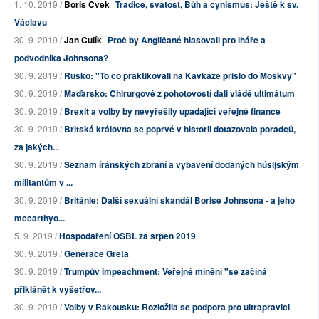
1. 10. 2019 /
Boris Cvek
Tradice, svatost, Bůh a cynismus: Ještě k sv.
Václavu
30. 9. 2019 /
Jan Čulík
Proč by Angličané hlasovali pro lháře a
podvodníka Johnsona?
30. 9. 2019 /
Rusko: "To co praktikovali na Kavkaze přišlo do Moskvy"
30. 9. 2019 /
Maďarsko: Chirurgové z pohotovostí dali vládě ultimátum
30. 9. 2019 /
Brexit a volby by nevyřešily upadající veřejné finance
30. 9. 2019 /
Britská královna se poprvé v historii dotazovala poradců,
za jakých...
30. 9. 2019 /
Seznam íránských zbraní a vybavení dodaných húsijským
militantům v ...
30. 9. 2019 /
Británie: Další sexuální skandál Borise Johnsona - a jeho
mccarthyo...
5. 9. 2019 /
Hospodaření OSBL za srpen 2019
30. 9. 2019 /
Generace Greta
30. 9. 2019 /
Trumpův impeachment: Veřejné mínění "se začíná
přiklánět k vyšetřov...
30. 9. 2019 /
Volby v Rakousku: Rozložila se podpora pro ultrapravici