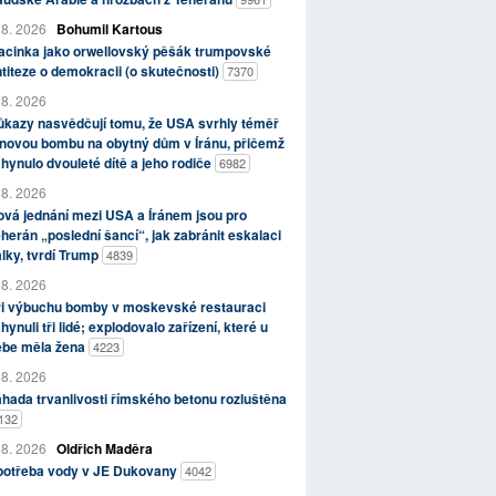
 8. 2026
Bohumil Kartous
acinka jako orwellovský pěšák trumpovské
titeze o demokracii (o skutečnosti)
7370
 8. 2026
kazy nasvědčují tomu, že USA svrhly téměř
novou bombu na obytný dům v Íránu, přičemž
hynulo dvouleté dítě a jeho rodiče
6982
 8. 2026
vá jednání mezi USA a Íránem jsou pro
herán „poslední šancí“, jak zabránit eskalaci
lky, tvrdí Trump
4839
 8. 2026
ři výbuchu bomby v moskevské restauraci
hynuli tři lidé; explodovalo zařízení, které u
ebe měla žena
4223
 8. 2026
hada trvanlivosti římského betonu rozluštěna
132
 8. 2026
Oldřich Maděra
potřeba vody v JE Dukovany
4042