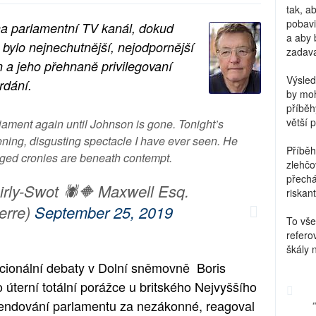
tak, a
pobavi
a parlamentní TV kanál, dokud
a aby 
bylo nejnechutnější, nejodpornější
zadava
n a jeho přehnaně privilegovaní
Výsled
rdání.
by moh
příběh
větší 
liament again until Johnson is gone. Tonight’s
ning, disgusting spectacle I have ever seen. He
Příběh
eged cronies are beneath contempt.
zlehčo
přechá
irly-Swot 🕷🔶 Maxwell Esq.
riskant
erre)
September 25, 2019
To vše
refero
škály 
ionální debaty v Dolní sněmovně Boris
 úterní totální porážce u britského Nejvyššího
spendování parlamentu za nezákonné, reagoval