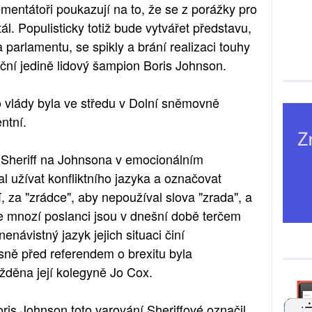
mentátoři poukazují na to, že se z porážky pro
ál. Populisticky totiž bude vytvářet představu,
a parlamentu, se spikly a brání realizaci touhy
teční jedině lidový šampion Boris Johnson.
o vlády byla ve středu v Dolní sněmovně
ntní.
 Sheriff na Johnsona v emocionálním
l užívat konfliktního jazyka a označovat
, za "zrádce", aby nepoužíval slova "zrada", a
že mnozí poslanci jsou v dnešní době terčem
návistný jazyk jejich situaci činí
sně před referendem o brexitu byla
ažděna její kolegyně Jo Cox.
is Johnson toto varování Sheriffové označil