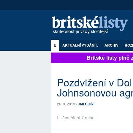
AKTUÁLNÍ VYDÁNÍ
ARCHIV
ROZ
Britské listy plně zá
Pozdvižení v Do
Johnsonovou agr
26. 9. 2019 /
Jan Čulík
čas čtení 7 minut