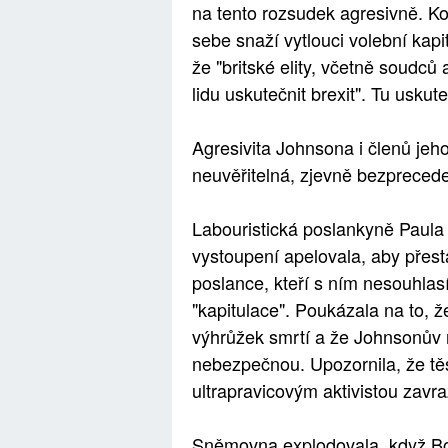
na tento rozsudek agresivně. Ko
sebe snaží vytlouci volební kapit
že "britské elity, včetně soudců 
lidu uskutečnit brexit". Tu usku
Agresivita Johnsona i členů jeh
neuvěřitelná, zjevně bezprecede
Labouristická poslankyně Paula
vystoupení apelovala, aby přesta
poslance, kteří s ním nesouhlasí
"kapitulace". Poukázala na to, 
výhrůžek smrtí a že Johnsonův ne
nebezpečnou. Upozornila, že tě
ultrapravicovým aktivistou zavr
Sněmovna explodovala, když Bor