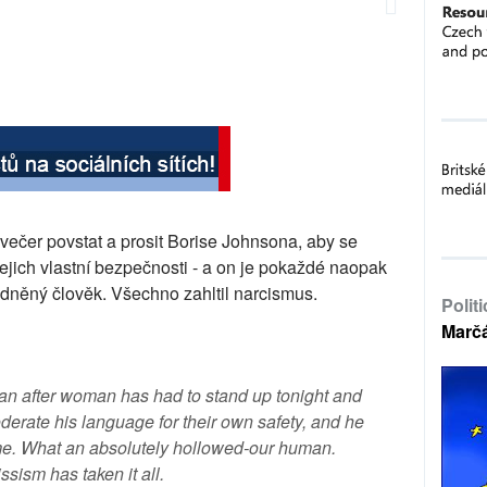
ečer povstat a prosit Borise Johnsona, aby se
jejich vlastní bezpečnosti - a on je pokaždé naopak
ázdněný člověk. Všechno zahltil narcismus.
Polit
Marč
n after woman has had to stand up tonight and
erate his language for their own safety, and he
me. What an absolutely hollowed-our human.
ssism has taken it all.