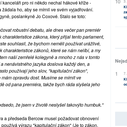
3.
í kanceláři pro ni někdo nechal hákové kříže -
Kl
žádala ho, aby se mírnil ve svém vyjadřování.
za
egyně, poslankyně Jo Coxové. Stalo se toto:
s
čovat robustní debatu, ale dnes večer pan premiér
 charakteristice zákona, který přijal tento parlament,
yste souhlasil, že bychom neměli používat urážlivé,
 charakteristice zákonů, které se nám nelíbí, a my
títem naší zemřelé kolegyně a mnoho z nás v tomto
Nejsd
í a nenávistného jazyka doslova každý den, a
asto používají jeho slov, "kapitulační zákon",
7.
ho mám opravdu dost. Musíme se mírnit ve
Kl
 řadě od pana premiéra, takže bych ráda slyšela jeho
od
edsedo, že jsem v životě neslyšel takovýto humbuk."
ava a předseda Bercow musel požadovat obnovení
 používá výrazu "kapitulační zákon" (Je to zákon,