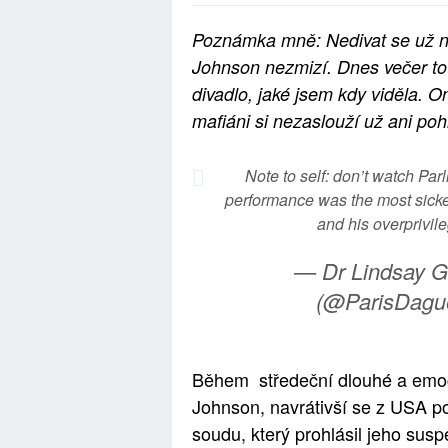
Poznámka mně: Nedivat se už n
Johnson nezmizí. Dnes večer to 
divadlo, jaké jsem kdy viděla. O
mafiáni si nezaslouží už ani poh
Note to self: don’t watch Par
performance was the most sicke
and his overprivil
— Dr Lindsay G
(@ParisDagu
Během středeční dlouhé a emoc
Johnson, navrátivší se z USA po
soudu, který prohlásil jeho su