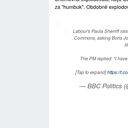
za "humbuk". Obdobně explodova
Labour's Paula Sherriff rai
Commons, asking Boris Jo
l
The PM replied: "I have
[Tap to expand]
https://t
— BBC Politics 