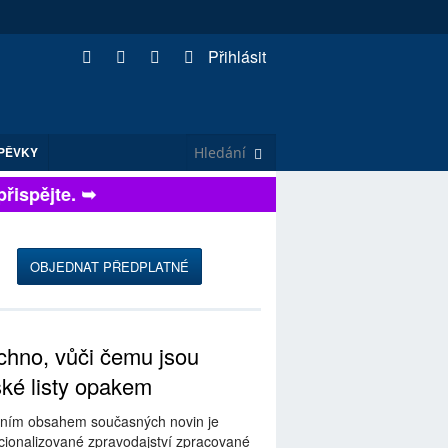
Přihlásit
PĚVKY
spějte. ➥
OBJEDNAT PŘEDPLATNÉ
hno, vůči čemu jsou
ské listy opakem
ním obsahem současných novin je
ionalizované zpravodajství zpracované