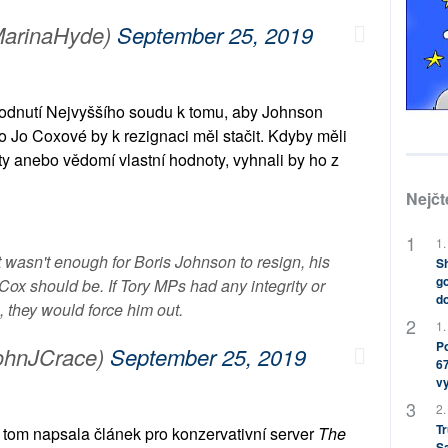
arinaHyde)
September 25, 2019
zhodnutí Nejvyššího soudu k tomu, aby Johnson
o Jo Coxové by k rezignaci měl stačit. Kdyby měli
ity anebo vědomí vlastní hodnoty, vyhnali by ho z
Nejčt
1.
 wasn't enough for Boris Johnson to resign, his
Sh
go
x should be. If Tory MPs had any integrity or
do
, they would force him out.
1.
Po
ohnJCrace)
September 25, 2019
67
v
2.
Tr
tom napsala článek pro konzervativní server
The
S