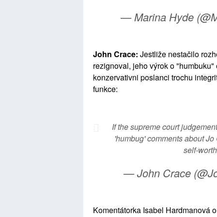
— Marina Hyde (@M
John Crace:
Jestliže nestačilo ro
rezignoval, jeho výrok o "humbuku" 
konzervativni poslanci trochu integr
funkce:
If the supreme court judgement
'humbug' comments about Jo Co
self-worth
— John Crace (@J
Komentátorka Isabel Hardmanová o 