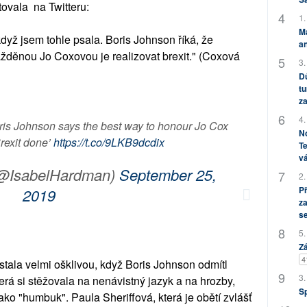
tovala na Twitteru:
1.
M
dyž jsem tohle psala. Boris Johnson říká, že
an
žděnou Jo Coxovou je realizovat brexit." (Coxová
3.
Dů
tu
za
4.
 Boris Johnson says the best way to honour Jo Cox
No
Brexit done’
https://t.co/9LKB9dcdix
Te
vá
(@IsabelHardman)
September 25,
2.
P
2019
za
s
5.
Zá
4
tala velmi ošklivou, když Boris Johnson odmítl
3.
terá si stěžovala na nenávistný jazyk a na hrozby,
S
jako "humbuk". Paula Sheriffová, která je obětí zvlášť