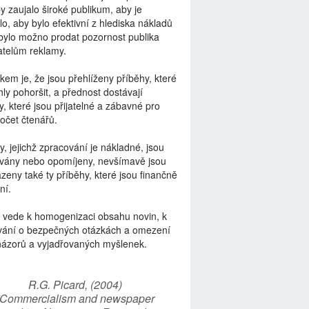
by zaujalo široké publikum, aby je
lo, aby bylo efektivní z hlediska nákladů
bylo možno prodat pozornost publika
telům reklamy.
kem je, že jsou přehlíženy příběhy, které
ly pohoršit, a přednost dostávají
y, které jsou přijatelné a zábavné pro
počet čtenářů.
y, jejichž zpracování je nákladné, jsou
vány nebo opomíjeny, nevšímavě jsou
zeny také ty příběhy, které jsou finančně
ní.
 vede k homogenizaci obsahu novin, k
vání o bezpečných otázkách a omezení
názorů a vyjadřovaných myšlenek.
R.G. Picard, (2004)
“Commercialism and newspaper