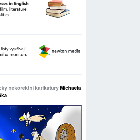
icky nekorektní karikatury
Michaela
áka