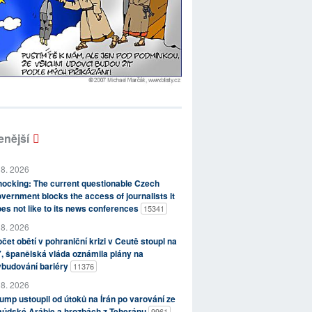
enější
 8. 2026
ocking: The current questionable Czech
vernment blocks the access of journalists it
es not like to its news conferences
15341
 8. 2026
čet obětí v pohraniční krizi v Ceutě stoupl na
, španělská vláda oznámila plány na
ybudování bariéry
11376
 8. 2026
ump ustoupil od útoků na Írán po varování ze
aúdské Arábie a hrozbách z Teheránu
9961