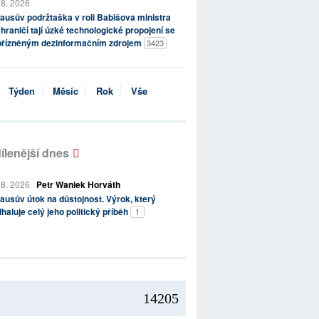
 8. 2026
ausův podržtaška v roli Babišova ministra
hraničí tají úzké technologické propojení se
přízněným dezinformačním zdrojem
3423
Týden
Měsíc
Rok
Vše
ílenější dnes
 8. 2026
Petr Waniek Horváth
ausův útok na důstojnost. Výrok, který
haluje celý jeho politický příběh
1
14205