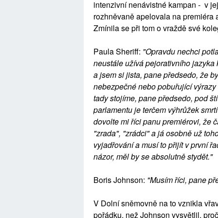
intenzivní nenávistné kampan - v jej
rozhněvaně apelovala na premiéra a 
Zmínila se při tom o vraždě své kol
Paula Sheriff:
"Opravdu nechci potla
neustále užívá pejorativního jazyka k
a jsem si jista, pane předsedo, že b
nebezpečné nebo pobuřující výrazy k
tady stojíme, pane předsedo, pod š
parlamentu je terčem výhrůžek smrt
dovolte mi říci panu premiérovi, že č
"zrada", "zrádci" a já osobně už to
vyjadřování a musí to přijít v první
názor, měl by se absolutně stydět."
Boris Johnson:
"Musím říci, pane př
V Dolní sněmovně na to vznikla vř
pořádku, než Johnson vysvětlil, proč