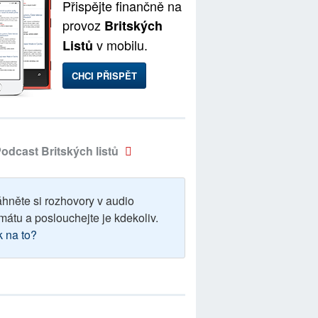
Přispějte finančně na
provoz
Britských
v mobilu.
Listů
CHCI PŘISPĚT
odcast Britských listů
áhněte si rozhovory v audio
mátu a poslouchejte je kdekoliv.
k na to?