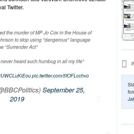
l Twitter.
sed the murder of MP Jo Cox in the House of
hnson to stop using "dangerous" language
ike "Surrender Act"
 never heard such humbug in all my life"
P
.co/UWCLuKiEou
pic.twitter.com/5fOFLcchvo
St
(@BBCPolitics)
September 25,
for
2019
Ja