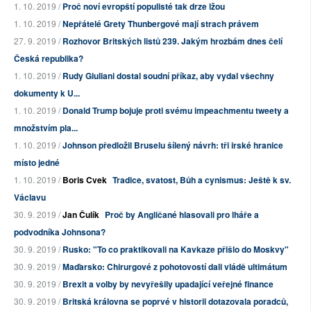
1. 10. 2019 /
Proč noví evropští populisté tak drze lžou
1. 10. 2019 /
Nepřátelé Grety Thunbergové mají strach právem
27. 9. 2019 /
Rozhovor Britských listů 239. Jakým hrozbám dnes čelí
Česká republika?
1. 10. 2019 /
Rudy Giuliani dostal soudní příkaz, aby vydal všechny
dokumenty k U...
1. 10. 2019 /
Donald Trump bojuje proti svému impeachmentu tweety a
množstvím pla...
1. 10. 2019 /
Johnson předložil Bruselu šílený návrh: tři irské hranice
místo jedné
1. 10. 2019 /
Boris Cvek
Tradice, svatost, Bůh a cynismus: Ještě k sv.
Václavu
30. 9. 2019 /
Jan Čulík
Proč by Angličané hlasovali pro lháře a
podvodníka Johnsona?
30. 9. 2019 /
Rusko: "To co praktikovali na Kavkaze přišlo do Moskvy"
30. 9. 2019 /
Maďarsko: Chirurgové z pohotovostí dali vládě ultimátum
30. 9. 2019 /
Brexit a volby by nevyřešily upadající veřejné finance
30. 9. 2019 /
Britská královna se poprvé v historii dotazovala poradců,