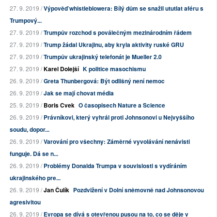
27. 9. 2019 /
Výpověď whistleblowera: Bílý dům se snažil ututlat aféru s
Trumpový...
27. 9. 2019 /
Trumpův rozchod s poválečným mezinárodním řádem
27. 9. 2019 /
Trump žádal Ukrajinu, aby kryla aktivity ruské GRU
27. 9. 2019 /
Trumpův ukrajinský telefonát je Mueller 2.0
27. 9. 2019 /
Karel Dolejší
K politice masochismu
26. 9. 2019 /
Greta Thunbergová: Být odlišný není nemoc
26. 9. 2019 /
Jak se mají chovat média
25. 9. 2019 /
Boris Cvek
O časopisech Nature a Science
26. 9. 2019 /
Právníkovi, který vyhrál proti Johnsonovi u Nejvyššího
soudu, dopor...
26. 9. 2019 /
Varování pro všechny: Záměrné vyvolávání nenávisti
funguje. Dá se n...
26. 9. 2019 /
Problémy Donalda Trumpa v souvislosti s vydíráním
ukrajinského pre...
26. 9. 2019 /
Jan Čulík
Pozdvižení v Dolní sněmovně nad Johnsonovou
agresivitou
26. 9. 2019 /
Evropa se dívá s otevřenou pusou na to, co se děje v