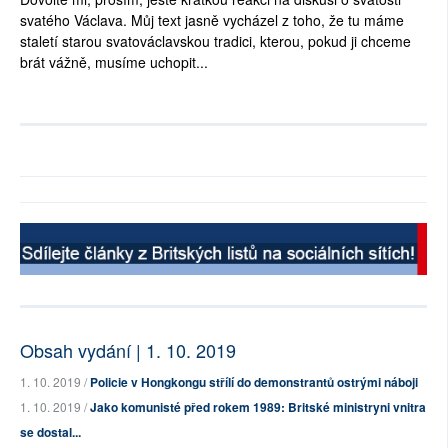
svatého Václava. Můj text jasně vycházel z toho, že tu máme
staletí starou svatováclavskou tradici, kterou, pokud ji chceme
brát vážně, musíme uchopit...
Obsah vydání | 1. 10. 2019
1. 10. 2019 /
Policie v Hongkongu střílí do demonstrantů ostrými náboji
1. 10. 2019 /
Jako komunisté před rokem 1989: Britské ministryni vnitra
se dostal...