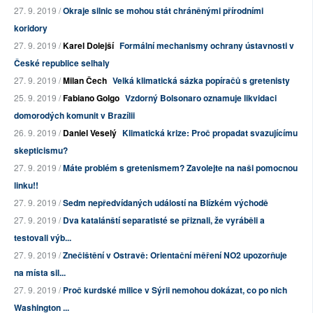
27. 9. 2019 /
Okraje silnic se mohou stát chráněnými přírodními
koridory
27. 9. 2019 /
Karel Dolejší
Formální mechanismy ochrany ústavnosti v
České republice selhaly
27. 9. 2019 /
Milan Čech
Velká klimatická sázka popíračů s gretenisty
25. 9. 2019 /
Fabiano Golgo
Vzdorný Bolsonaro oznamuje likvidaci
domorodých komunit v Brazílii
26. 9. 2019 /
Daniel Veselý
Klimatická krize: Proč propadat svazujícímu
skepticismu?
27. 9. 2019 /
Máte problém s gretenismem? Zavolejte na naši pomocnou
linku!!
27. 9. 2019 /
Sedm nepředvídaných událostí na Blízkém východě
27. 9. 2019 /
Dva katalánští separatisté se přiznali, že vyráběli a
testovali výb...
27. 9. 2019 /
Znečištění v Ostravě: Orientační měření NO2 upozorňuje
na místa sil...
27. 9. 2019 /
Proč kurdské milice v Sýrii nemohou dokázat, co po nich
Washington ...