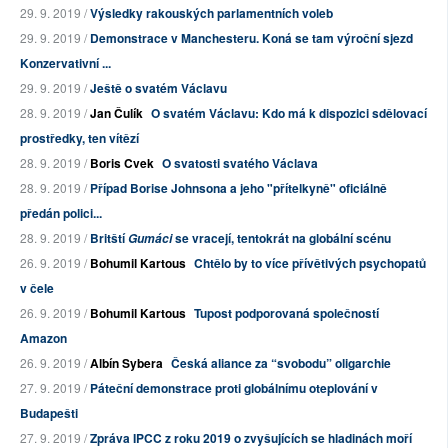
29. 9. 2019 /
Výsledky rakouských parlamentních voleb
29. 9. 2019 /
Demonstrace v Manchesteru. Koná se tam výroční sjezd
Konzervativní ...
29. 9. 2019 /
Ještě o svatém Václavu
28. 9. 2019 /
Jan Čulík
O svatém Václavu: Kdo má k dispozici sdělovací
prostředky, ten vítězí
28. 9. 2019 /
Boris Cvek
O svatosti svatého Václava
28. 9. 2019 /
Případ Borise Johnsona a jeho "přítelkyně" oficiálně
předán polici...
28. 9. 2019 /
Britští
se vracejí, tentokrát na globální scénu
Gumáci
26. 9. 2019 /
Bohumil Kartous
Chtělo by to více přívětivých psychopatů
v čele
26. 9. 2019 /
Bohumil Kartous
Tupost podporovaná společností
Amazon
26. 9. 2019 /
Albín Sybera
Česká aliance za “svobodu” oligarchie
27. 9. 2019 /
Páteční demonstrace proti globálnímu oteplování v
Budapešti
27. 9. 2019 /
Zpráva IPCC z roku 2019 o zvyšujících se hladinách moří