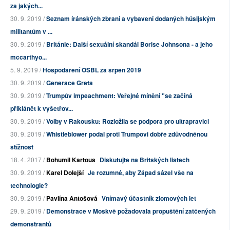
za jakých...
30. 9. 2019 /
Seznam íránských zbraní a vybavení dodaných húsijským
militantům v ...
30. 9. 2019 /
Británie: Další sexuální skandál Borise Johnsona - a jeho
mccarthyo...
5. 9. 2019 /
Hospodaření OSBL za srpen 2019
30. 9. 2019 /
Generace Greta
30. 9. 2019 /
Trumpův impeachment: Veřejné mínění "se začíná
přiklánět k vyšetřov...
30. 9. 2019 /
Volby v Rakousku: Rozložila se podpora pro ultrapravici
30. 9. 2019 /
Whistleblower podal proti Trumpovi dobře zdůvodněnou
stížnost
18. 4. 2017 /
Bohumil Kartous
Diskutujte na Britských listech
30. 9. 2019 /
Karel Dolejší
Je rozumné, aby Západ sázel vše na
technologie?
30. 9. 2019 /
Pavlína Antošová
Vnímavý účastník zlomových let
29. 9. 2019 /
Demonstrace v Moskvě požadovala propuštění zatčených
demonstrantů