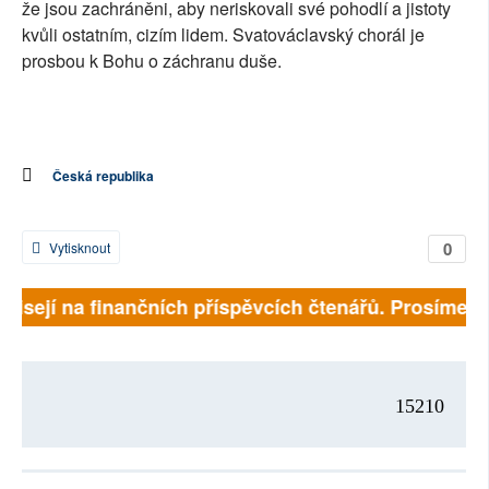
že jsou zachráněni, aby neriskovali své pohodlí a jistoty
kvůli ostatním, cizím lidem. Svatováclavský chorál je
prosbou k Bohu o záchranu duše.
Česká republika
0
Vytisknout
ávisejí na finančních příspěvcích čtenářů. Prosíme, př
15210