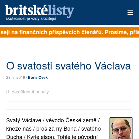
sejí na finančních příspěvcích čtenářů. Prosíme, přisp
PŘIHLÁSIT
AKTUÁLNÍ VYDÁNÍ
ARCHIV
O svatosti svatého Václava
ROZHOVORY
28. 9. 2019 /
Boris Cvek
TÉMATA
čas čtení 4 minuty
NEJČTENĚJŠÍ ZA 7 DNÍ
AUTOŘI
Svatý Václave / vévodo České země /
kněžě náš / pros za ny Boha / svatého
PŘÍSPĚVKY NA PROVOZ
Ducha / Kyrieleison. Tohle je původní