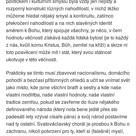
politickém i kulturním smyslu byla vždy jen nejistý a
rozporný konstrukt různých nahodilostí, v nichž těžko
můžeme hledat nějaký smysl a kontinuitu, zatímco
překročení nahodilostí a na nich stavěných identit
směrem k Bohu, který spojuje všechny, je něco, v čem
hodnotu věčnosti získává každá lidská bytost (je to každý
z nás, kvůli komu Kristus, Bůh, zemřel na kříži) a skrze ni
toto posvěcení může mít i stát, který svou státnost
ukotvuje v této věčnosti.
Prakticky se tímto musí zbavovat nacionalismu, domácího
pohodlí a bezčasí přítomných ohledů a učit se vnímat svět
jako místo, kde jsme všichni bratři a sestry a kde naše
vlastní modlitba, naše vlastní hodnoty, naše vlastní
tradice zemřou, pokud se zavřeme do iluze nějakého
definovaného národa (který nota bene ještě přes sto
padesáti lety vzýval císaře pána) a svůj národ postavíme
nad ty ostatní. Svatováclavský chorál je prosbou k Bohu o
záchranu, nikoli potvrzení pro ty, kteří si (falešně) myslí,