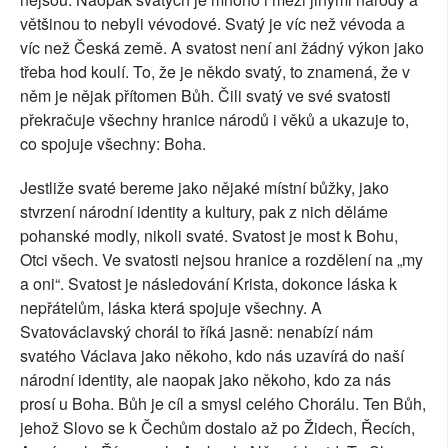
většinou to nebyli vévodové. Svatý je víc než vévoda a
víc než Česká země. A svatost není ani žádný výkon jako
třeba hod koulí. To, že je někdo svatý, to znamená, že v
něm je nějak přítomen Bůh. Čili svatý ve své svatosti
překračuje všechny hranice národů i věků a ukazuje to,
co spojuje všechny: Boha.
Jestliže svaté bereme jako nějaké místní bůžky, jako
stvrzení národní identity a kultury, pak z nich děláme
pohanské modly, nikoli svaté. Svatost je most k Bohu,
Otci všech. Ve svatosti nejsou hranice a rozdělení na „my
a oni“. Svatost je následování Krista, dokonce láska k
nepřátelům, láska která spojuje všechny. A
Svatováclavský chorál to říká jasně: nenabízí nám
svatého Václava jako někoho, kdo nás uzavírá do naší
národní identity, ale naopak jako někoho, kdo za nás
prosí u Boha. Bůh je cíl a smysl celého Chorálu. Ten Bůh,
jehož Slovo se k Čechům dostalo až po Židech, Řecích,