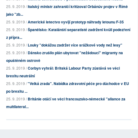
25. 9. 2019 /
Italský ministr zahraničí kritizoval Orbánův projev v Římě
jako "zb...
25. 9. 2019 /
Americké letectvo vyvíjí prototyp náhrady letounu F-35
25. 9. 2019 /
Španělsko: Katalánští separatisté zadrženi kvůli podezření
z přípra...
25. 9. 2019 /
Louky "dokážou zadržet více srážkové vody než lesy"
25. 9. 2019 /
Dánsko zrušilo plán ubytovat "nežádoucí" migranty na
opuštěném ostrově
25. 9. 2019 /
Corbyn vyhrál: Britská Labour Party zůstává ve věci
brexitu neutrální
25. 9. 2019 /
"Velká zrada". Nabídka zdravotní péče pro důchodce v EU
po brexitu ...
25. 9. 2019 /
Británie otáčí ve věci francouzsko-německé "aliance za
multilateral...