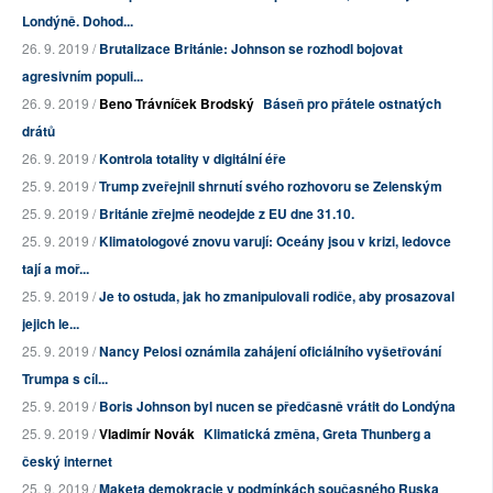
Londýně. Dohod...
26. 9. 2019 /
Brutalizace Británie: Johnson se rozhodl bojovat
agresivním populi...
26. 9. 2019 /
Beno Trávníček Brodský
Báseň pro přátele ostnatých
drátů
26. 9. 2019 /
Kontrola totality v digitální éře
25. 9. 2019 /
Trump zveřejnil shrnutí svého rozhovoru se Zelenským
25. 9. 2019 /
Británie zřejmě neodejde z EU dne 31.10.
25. 9. 2019 /
Klimatologové znovu varují: Oceány jsou v krizi, ledovce
tají a moř...
25. 9. 2019 /
Je to ostuda, jak ho zmanipulovali rodiče, aby prosazoval
jejich le...
25. 9. 2019 /
Nancy Pelosi oznámila zahájení oficiálního vyšetřování
Trumpa s cíl...
25. 9. 2019 /
Boris Johnson byl nucen se předčasně vrátit do Londýna
25. 9. 2019 /
Vladimír Novák
Klimatická změna, Greta Thunberg a
český internet
25. 9. 2019 /
Maketa demokracie v podmínkách současného Ruska