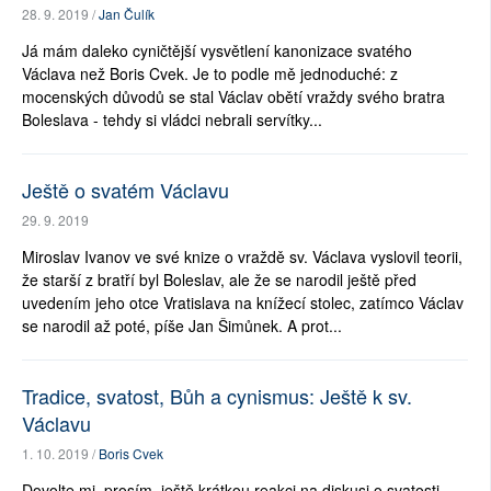
28. 9. 2019 /
Jan Čulík
Já mám daleko cyničtější vysvětlení kanonizace svatého
Václava než Boris Cvek. Je to podle mě jednoduché: z
mocenských důvodů se stal Václav obětí vraždy svého bratra
Boleslava - tehdy si vládci nebrali servítky...
Ještě o svatém Václavu
29. 9. 2019
Miroslav Ivanov ve své knize o vraždě sv. Václava vyslovil teorii,
že starší z bratří byl Boleslav, ale že se narodil ještě před
uvedením jeho otce Vratislava na knížecí stolec, zatímco Václav
se narodil až poté, píše Jan Šimůnek. A prot...
Tradice, svatost, Bůh a cynismus: Ještě k sv.
Václavu
1. 10. 2019 /
Boris Cvek
Dovolte mi, prosím, ještě krátkou reakci na diskusi o svatosti