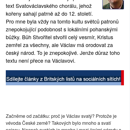
text Svatováclavského chorálu, jehož
SOCIÁLNÍ SÍTĚ
kořeny sahají patrně až do 12. století.
Pro mne byla vždy na tomto kultu světců patronů
RUBRIKY
znepokojující podobnost s lokálními pohanskými
PLNÁ VERZE STRÁNEK
bůžky. Bůh Stvořitel stvořil celý vesmír, Kristus
zemřel za všechny, ale Václav má orodovat za
český národ. To je znepokojivé. Jenže důraz toho
textu není přece na Václavovi.
Začněme od začátku: proč je Václav svatý? Protože je
vévoda České země? Takových bylo mnoho a svatí
nejsou. Naopak svatých je mnoho i mezi jinými národy a