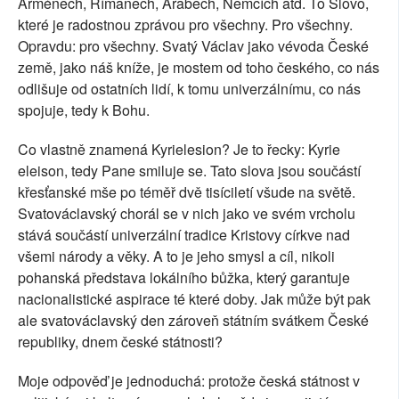
Arménech, Římanech, Arabech, Němcích atd. To Slovo,
které je radostnou zprávou pro všechny. Pro všechny.
Opravdu: pro všechny. Svatý Václav jako vévoda České
země, jako náš kníže, je mostem od toho českého, co nás
odlišuje od ostatních lidí, k tomu univerzálnímu, co nás
spojuje, tedy k Bohu.
Co vlastně znamená Kyrielesion? Je to řecky: Kyrie
eleison, tedy Pane smiluje se. Tato slova jsou součástí
křesťanské mše po téměř dvě tisíciletí všude na světě.
Svatováclavský chorál se v nich jako ve svém vrcholu
stává součástí univerzální tradice Kristovy církve nad
všemi národy a věky. A to je jeho smysl a cíl, nikoli
pohanská představa lokálního bůžka, který garantuje
nacionalistické aspirace té které doby. Jak může být pak
ale svatováclavský den zároveň státním svátkem České
republiky, dnem české státnosti?
Moje odpověď je jednoduchá: protože česká státnost v