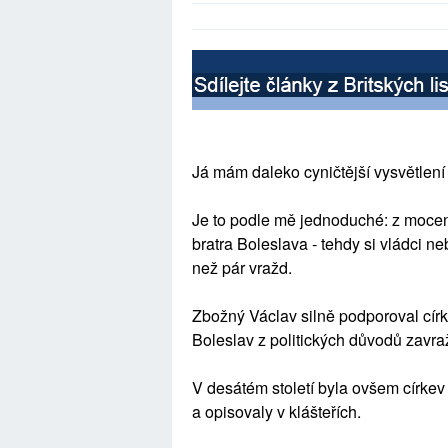
Já mám daleko cyničtější vysvětlen
Je to podle mě jednoduché: z mocen
bratra Boleslava - tehdy si vládci ne
než pár vražd.
Zbožný Václav silně podporoval círk
Boleslav z politických důvodů zavraž
V desátém století byla ovšem církev
a opisovaly v klášteřích.