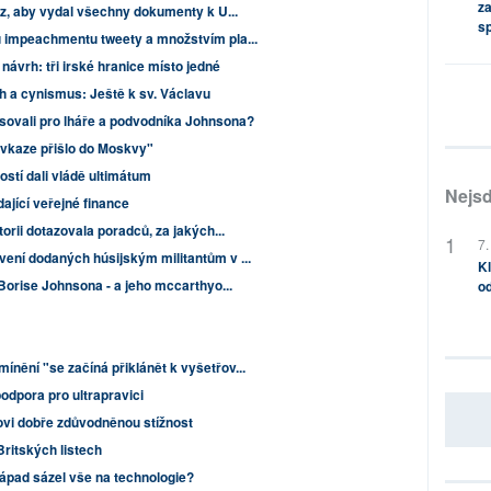
za
az, aby vydal všechny dokumenty k U...
s
u impeachmentu tweety a množstvím pla...
návrh: tři irské hranice místo jedné
ůh a cynismus: Ještě k sv. Václavu
sovali pro lháře a podvodníka Johnsona?
avkaze přišlo do Moskvy"
stí dali vládě ultimátum
Nejsd
ající veřejné finance
orii dotazovala poradců, za jakých...
7.
ení dodaných húsijským militantům v ...
Kl
 Borise Johnsona - a jeho mccarthyo...
od
nění "se začíná přiklánět k vyšetřov...
odpora pro ultrapravici
ovi dobře zdůvodněnou stížnost
Britských listech
ápad sázel vše na technologie?