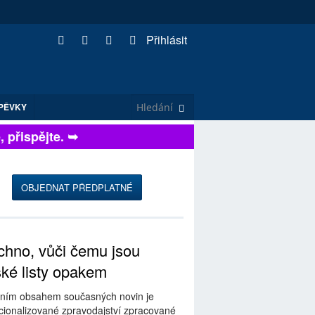
Přihlásit
PĚVKY
řispějte. ➥
OBJEDNAT PŘEDPLATNÉ
hno, vůči čemu jsou
ské listy opakem
ním obsahem současných novin je
ionalizované zpravodajství zpracované