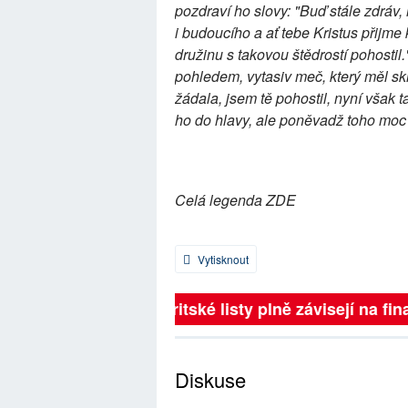
pozdraví ho slovy: "Buď stále zdráv,
i budoucího a ať tebe Kristus přijme
družinu s takovou štědrostí pohosti
pohledem, vytasiv meč, který měl sk
žádala, jsem tě pohostil, nyní však 
ho do hlavy, ale poněvadž toho moc 
Celá legenda ZDE
Vytisknout
Britské listy plně závisejí na fina
Diskuse