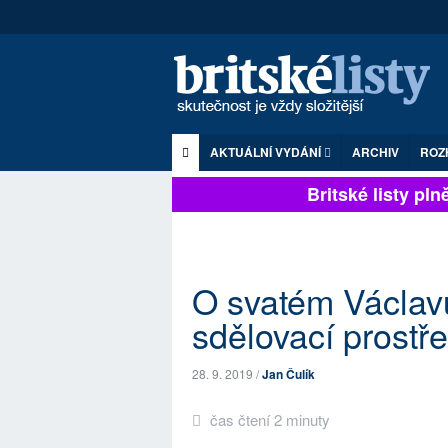
AKTUÁLNÍ VYDÁNÍ
ARCHIV
ROZ
Britské listy plně 
O svatém Václavu
sdělovací prostře
28. 9. 2019 /
Jan Čulík
čas čtení 2 minuty