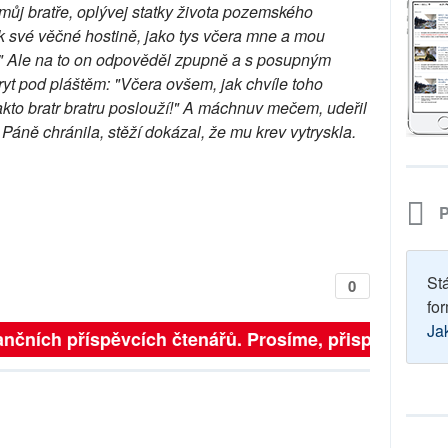
 můj bratře, oplývej statky života pozemského
 k své věčné hostině, jako tys včera mne a mou
l." Ale na to on odpověděl zpupně a s posupným
ryt pod pláštěm: "Včera ovšem, jak chvíle toho
takto bratr bratru poslouží!" A máchnuv mečem, udeřil
Páně chránila, stěží dokázal, že mu krev vytryskla.
P
St
0
for
Ja
nčních příspěvcích čtenářů. Prosíme, přispějte. ➥