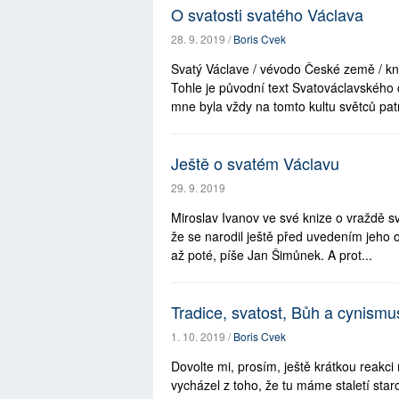
O svatosti svatého Václava
28. 9. 2019 /
Boris Cvek
Svatý Václave / vévodo České země / kně
Tohle je původní text Svatováclavského c
mne byla vždy na tomto kultu světců pat
Ještě o svatém Václavu
29. 9. 2019
Miroslav Ivanov ve své knize o vraždě sv. 
že se narodil ještě před uvedením jeho o
až poté, píše Jan Šimůnek. A prot...
Tradice, svatost, Bůh a cynismus
1. 10. 2019 /
Boris Cvek
Dovolte mi, prosím, ještě krátkou reakci 
vycházel z toho, že tu máme staletí star