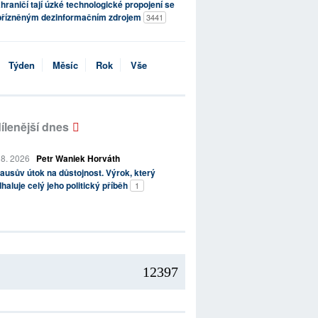
hraničí tají úzké technologické propojení se
přízněným dezinformačním zdrojem
3441
Týden
Měsíc
Rok
Vše
ílenější dnes
 8. 2026
Petr Waniek Horváth
ausův útok na důstojnost. Výrok, který
haluje celý jeho politický příběh
1
12397