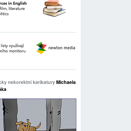
icky nekorektní karikatury
Michaela
áka