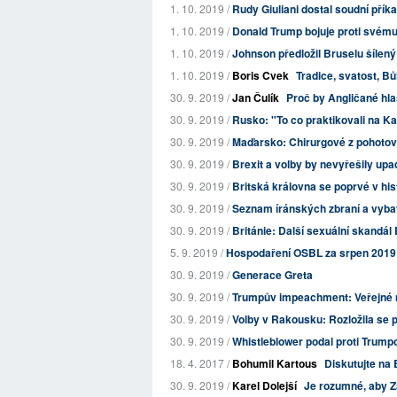
1. 10. 2019 /
Rudy Giuliani dostal soudní přík
1. 10. 2019 /
Donald Trump bojuje proti svém
1. 10. 2019 /
Johnson předložil Bruselu šílený 
1. 10. 2019 /
Boris Cvek
Tradice, svatost, B
30. 9. 2019 /
Jan Čulík
Proč by Angličané hla
30. 9. 2019 /
Rusko: "To co praktikovali na K
30. 9. 2019 /
Maďarsko: Chirurgové z pohotovo
30. 9. 2019 /
Brexit a volby by nevyřešily upad
30. 9. 2019 /
Britská královna se poprvé v hist
30. 9. 2019 /
Seznam íránských zbraní a vybav
30. 9. 2019 /
Británie: Další sexuální skandál
5. 9. 2019 /
Hospodaření OSBL za srpen 2019
30. 9. 2019 /
Generace Greta
30. 9. 2019 /
Trumpův impeachment: Veřejné mí
30. 9. 2019 /
Volby v Rakousku: Rozložila se p
30. 9. 2019 /
Whistleblower podal proti Trump
18. 4. 2017 /
Bohumil Kartous
Diskutujte na 
30. 9. 2019 /
Karel Dolejší
Je rozumné, aby Z