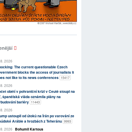
enější
 8. 2026
ocking: The current questionable Czech
vernment blocks the access of journalists it
es not like to its news conferences
15417
 8. 2026
čet obětí v pohraniční krizi v Ceutě stoupl na
, španělská vláda oznámila plány na
ybudování bariéry
11443
 8. 2026
ump ustoupil od útoků na Írán po varování ze
aúdské Arábie a hrozbách z Teheránu
9993
 8. 2026
Bohumil Kartous