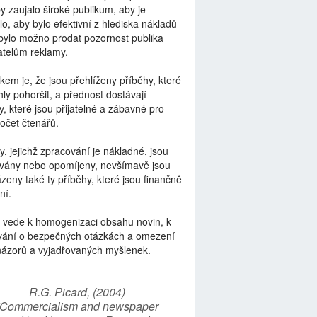
by zaujalo široké publikum, aby je
lo, aby bylo efektivní z hlediska nákladů
bylo možno prodat pozornost publika
telům reklamy.
kem je, že jsou přehlíženy příběhy, které
ly pohoršit, a přednost dostávají
y, které jsou přijatelné a zábavné pro
počet čtenářů.
y, jejichž zpracování je nákladné, jsou
vány nebo opomíjeny, nevšímavě jsou
zeny také ty příběhy, které jsou finančně
ní.
 vede k homogenizaci obsahu novin, k
vání o bezpečných otázkách a omezení
názorů a vyjadřovaných myšlenek.
R.G. Picard, (2004)
“Commercialism and newspaper