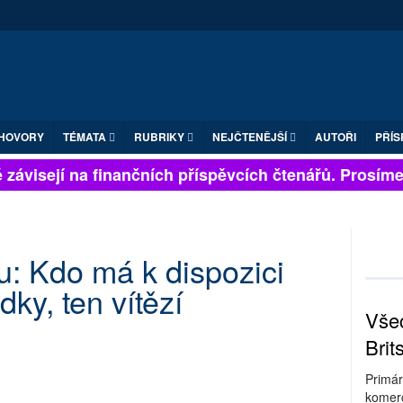
HOVORY
TÉMATA
RUBRIKY
NEJČTENĚJŠÍ
AUTOŘI
PŘÍS
závisejí na finančních příspěvcích čtenářů. Prosíme, p
: Kdo má k dispozici
dky, ten vítězí
Všec
Brit
Primár
komerc