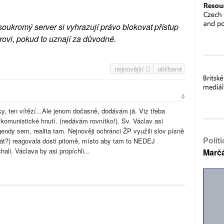
soukromý server si vyhrazují právo blokovat přístup
rovi, pokud to uznají za důvodné.
nejnovější
oblíbené
0
y, ten vítězí...Ale jenom dočasně, dodávám já. Viz třeba
komunistické hnutí. (nedávám rovnítko!). Sv. Václav asi
ndy sem, realita tam. Nejnověji ochránci ŽP využili slov písně
Polit
stát?) reagovala dosti pitomě, místo aby tam to NEDEJ
 Václava by asi propíchli...
Marč