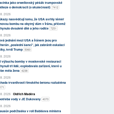
acinka jako orwellovský pěšák trumpovské
titeze o demokracii (o skutečnosti)
7412
 8. 2026
kazy nasvědčují tomu, že USA svrhly téměř
novou bombu na obytný dům v Íránu, přičemž
hynulo dvouleté dítě a jeho rodiče
7251
 8. 2026
vá jednání mezi USA a Íránem jsou pro
herán „poslední šancí“, jak zabránit eskalaci
lky, tvrdí Trump
5060
 8. 2026
ři výbuchu bomby v moskevské restauraci
hynuli tři lidé; explodovalo zařízení, které u
ebe měla žena
4238
 8. 2026
hada trvanlivosti římského betonu rozluštěna
171
 8. 2026
Oldřich Maděra
potřeba vody v JE Dukovany
4070
 8. 2026
ausův podržtaška v roli Babišova ministra