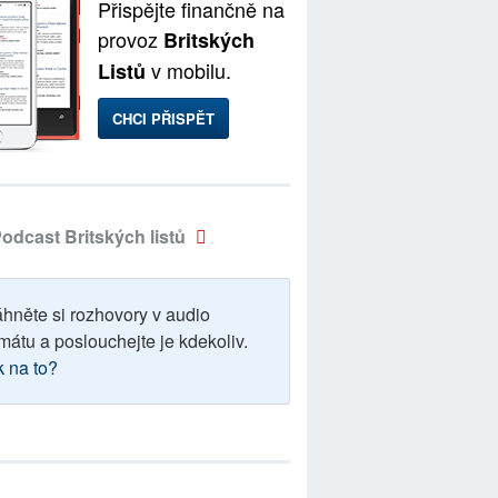
Přispějte finančně na
provoz
Britských
v mobilu.
Listů
CHCI PŘISPĚT
odcast Britských listů
áhněte si rozhovory v audio
mátu a poslouchejte je kdekoliv.
k na to?