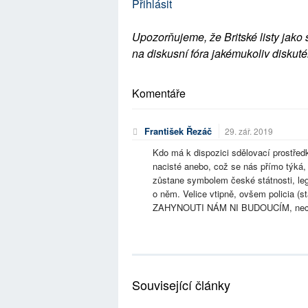
Přihlásit
Upozorňujeme, že Britské listy jako 
na diskusní fóra jakémukoliv diskuté
Komentáře
František Řezáč
29. zář. 2019
Kdo má k dispozici sdělovací prostředk
nacisté anebo, což se nás přímo týká, 
zůstane symbolem české státnosti, lege
o něm. Velice vtipně, ovšem policia (
ZAHYNOUTI NÁM NI BUDOUCÍM, nechali.
Související články