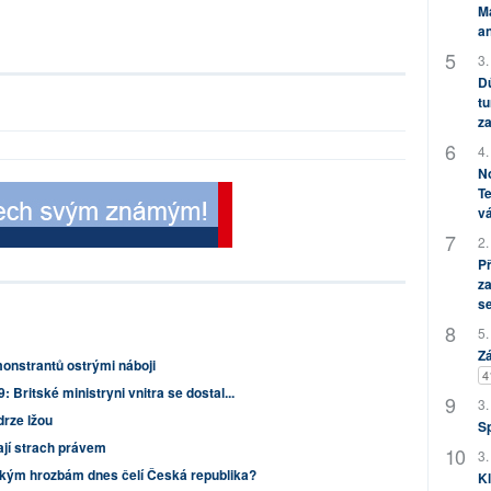
M
an
3.
Dů
tu
za
4.
No
Te
vá
2.
P
za
s
5.
Zá
monstrantů ostrými náboji
4
Britské ministryni vnitra se dostal...
3.
drze lžou
S
jí strach právem
3.
akým hrozbám dnes čelí Česká republika?
Kl