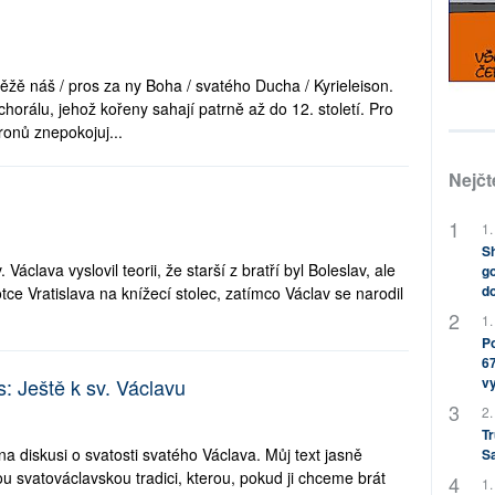
žě náš / pros za ny Boha / svatého Ducha / Kyrieleison.
horálu, jehož kořeny sahají patrně až do 12. století. Pro
ronů znepokojuj...
Nejčt
1.
Sh
Václava vyslovil teorii, že starší z bratří byl Boleslav, ale
go
do
tce Vratislava na knížecí stolec, zatímco Václav se narodil
1.
Po
67
: Ještě k sv. Václavu
v
2.
Tr
na diskusi o svatosti svatého Václava. Můj text jasně
S
ou svatováclavskou tradici, kterou, pokud ji chceme brát
1.