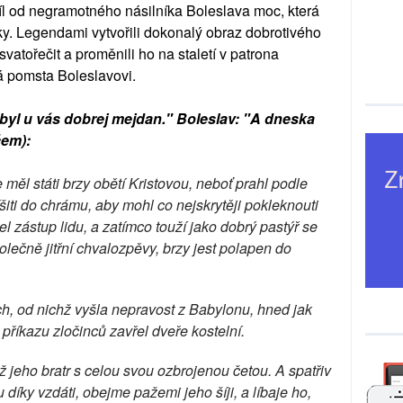
díl od negramotného násilníka Boleslava moc, která
edky. Legendami vytvořili dokonalý obraz dobrotivého
vatořečit a proměnili ho na staletí v patrona
á pomsta Boleslavovi.
 byl u vás dobrej mejdan." Boleslav: "A dneska
čem):
měl státi brzy obětí Kristovou, neboť prahl podle
iti do chrámu, aby mohl co nejskrytěji pokleknouti
el zástup lidu, a zatímco touží jako dobrý pastýř se
lečně jitřní chvalozpěvy, brzy jest polapen do
h, od nichž vyšla nepravost z Babylonu, hned jak
 příkazu zločinců zavřel dveře kostelní.
iž jeho bratr s celou svou ozbrojenou četou. A spatřiv
u díky vzdáti, obejme pažemi jeho šíji, a líbaje ho,