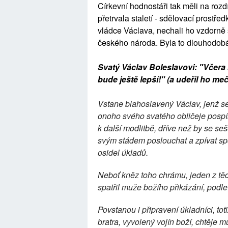
Církevní hodnostáři tak měli na roz
přetrvala staletí - sdělovací prostř
vládce Václava, nechali ho vzdorně s
českého národa. Byla to dlouhodob
Svatý Václav Boleslavovi: "Včera
bude ještě lepší!" (a udeřil ho me
Vstane blahoslavený Václav, jenž se 
onoho svého svatého obličeje pospíš
k další modlitbě, dříve než by se seš
svým stádem poslouchat a zpívat spo
osidel úkladů.
Neboť kněz toho chrámu, jeden z těc
spatřil muže božího přikázání, podle
Povstanou i připravení úkladníci, tot
bratra, vyvolený vojín boží, chtěje m