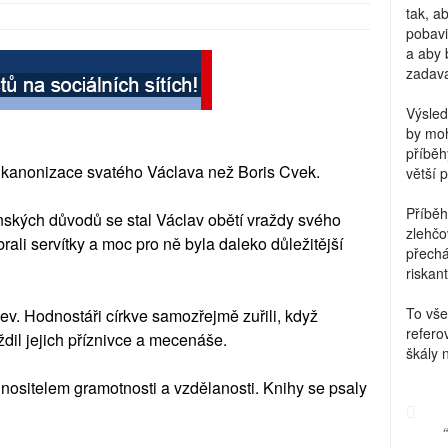
tak, a
pobavi
a aby 
zadava
Výsled
by moh
příběh
í kanonizace svatého Václava než Boris Cvek.
větší 
Příběh
ských důvodů se stal Václav obětí vraždy svého
zlehčo
brali servítky a moc pro ně byla daleko důležitější
přechá
riskant
To vše
ev. Hodnostáři církve samozřejmě zuřili, když
refero
dil jejich příznivce a mecenáše.
škály 
 nositelem gramotnosti a vzdělanosti. Knihy se psaly