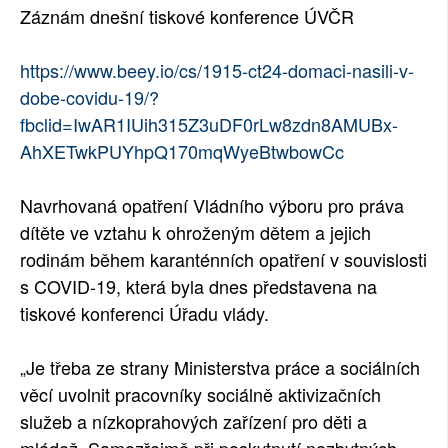
Záznám dnešní tiskové konference ÚVČR
SOCIÁLNÍ SÍTĚ
https://www.beey.io/cs/1915-ct24-domaci-nasili-v-
RUBRIKY
dobe-covidu-19/?
PLNÁ VERZE STRÁNEK
fbclid=IwAR1IUih315Z3uDF0rLw8zdn8AMUBx-
AhXETwkPUYhpQ170mqWyeBtwbowCc
Navrhovaná opatření Vládního výboru pro práva
dítěte ve vztahu k ohroženým dětem a jejich
rodinám během karanténních opatření v souvislosti
s COVID-19, která byla dnes představena na
tiskové konferenci Úřadu vlády.
„Je třeba ze strany Ministerstva práce a sociálních
věcí uvolnit pracovníky sociálně aktivizačních
služeb a nízkoprahových zařízení pro děti a