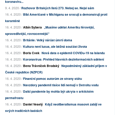
koronaviru...
9. 4. 2020 /
Rozhovor Britských listů 273. Neboj se. Nejsi sám
16. 4. 2020 /
Blbí Američané v Michiganu se srocují a demonstrují proti
karanténě
16. 4. 2020 /
Albín Sybera
„Musíme udělat Ameriku férovější,
spravedlivější, rovnocennější“
16. 4. 2020 /
Británie: Velký nárůst úmrtí doma
16. 4. 2020 /
Kultura není luxus, ale běžná součást života
16. 4. 2020 /
Boris Cvek
Nová data o epidemii COVIDu-19 na Islandu
16. 4. 2020 /
Koronavirus: Přehled hlavních dezinformačních sdělení
16. 4. 2020 /
Beno Trávníček Brodský
Nepodmíněný základní příjem v
České republice (NZPCR)
16. 4. 2020 /
Finanční pomoc autorům ze strany státu
16. 4. 2020 /
Navzdory pandemii tisíce lidí nemají v Detroitu vodu
16. 4. 2020 /
Další pandemie by mohla být ukryta v arktickém
permafrostu
16. 4. 2020 /
Daniel Veselý
Když neoliberalismus masově zabíjí ve
svých tradičních baštách