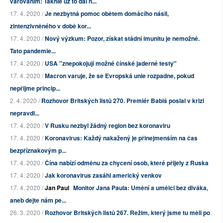
varováním: Takhle už to dál n...
17. 4. 2020 /
Je nezbytná pomoc obětem domácího násil,
zintenzivněného v době kor...
17. 4. 2020 /
Nový výzkum: Pozor, získat stádní imunitu je nemožné.
Tato pandemie...
17. 4. 2020 /
USA "znepokojují možné čínské jaderné testy"
17. 4. 2020 /
Macron varuje, že se Evropská unie rozpadne, pokud
nepřijme princip...
2. 4. 2020 /
Rozhovor Britských listů 270. Premiér Babiš poslal v krizi
nepravdi...
17. 4. 2020 /
V Rusku nezbyl žádný region bez koronaviru
17. 4. 2020 /
Koronavirus: Každý nakažený je přinejmenším na čas
bezpříznakovým p...
17. 4. 2020 /
Čína nabízí odměnu za chycení osob, které přijely z Ruska
17. 4. 2020 /
Jak koronavirus zasáhl americký venkov
17. 4. 2020 /
Jan Paul
Monitor Jana Paula: Umění a umělci bez diváka,
aneb dejte nám pe...
26. 3. 2020 /
Rozhovor Britských listů 267. Režim, který jsme tu měli po