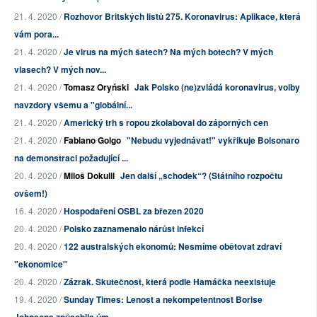
21. 4. 2020 /
Rozhovor Britských listů 275. Koronavirus: Aplikace, která
vám pora...
21. 4. 2020 /
Je virus na mých šatech? Na mých botech? V mých
vlasech? V mých nov...
21. 4. 2020 /
Tomasz Oryński
Jak Polsko (ne)zvládá koronavirus, volby
navzdory všemu a "globální...
21. 4. 2020 /
Americký trh s ropou zkolaboval do záporných cen
21. 4. 2020 /
Fabiano Golgo
"Nebudu vyjednávat!" vykřikuje Bolsonaro
na demonstraci požadující ...
20. 4. 2020 /
Miloš Dokulil
Jen další „schodek“? (Státního rozpočtu
ovšem!)
16. 4. 2020 /
Hospodaření OSBL za březen 2020
20. 4. 2020 /
Polsko zaznamenalo nárůst infekcí
20. 4. 2020 /
122 australských ekonomů: Nesmíme obětovat zdraví
"ekonomice"
20. 4. 2020 /
Zázrak. Skutečnost, která podle Hamáčka neexistuje
19. 4. 2020 /
Sunday Times: Lenost a nekompetentnost Borise