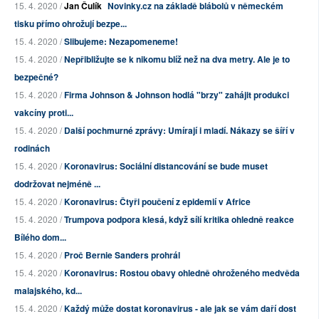
15. 4. 2020 /
Jan Čulík
Novinky.cz na základě blábolů v německém
tisku přímo ohrožují bezpe...
15. 4. 2020 /
Slibujeme: Nezapomeneme!
15. 4. 2020 /
Nepřibližujte se k nikomu blíž než na dva metry. Ale je to
bezpečné?
15. 4. 2020 /
Firma Johnson & Johnson hodlá "brzy" zahájit produkci
vakcíny proti...
15. 4. 2020 /
Další pochmurné zprávy: Umírají i mladí. Nákazy se šíří v
rodinách
15. 4. 2020 /
Koronavirus: Sociální distancování se bude muset
dodržovat nejméně ...
15. 4. 2020 /
Koronavirus: Čtyři poučení z epidemií v Africe
15. 4. 2020 /
Trumpova podpora klesá, když sílí kritika ohledně reakce
Bílého dom...
15. 4. 2020 /
Proč Bernie Sanders prohrál
15. 4. 2020 /
Koronavirus: Rostou obavy ohledně ohroženého medvěda
malajského, kd...
15. 4. 2020 /
Každý může dostat koronavirus - ale jak se vám daří dost