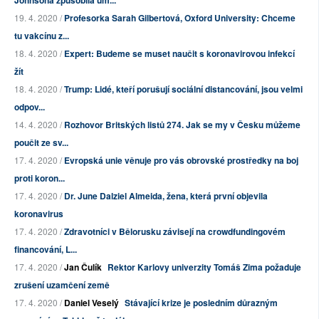
Johnsona způsobila úm...
19. 4. 2020 /
Profesorka Sarah Gilbertová, Oxford University: Chceme
tu vakcínu z...
18. 4. 2020 /
Expert: Budeme se muset naučit s koronavirovou infekcí
žít
18. 4. 2020 /
Trump: Lidé, kteří porušují sociální distancování, jsou velmi
odpov...
14. 4. 2020 /
Rozhovor Britských listů 274. Jak se my v Česku můžeme
poučit ze sv...
17. 4. 2020 /
Evropská unie věnuje pro vás obrovské prostředky na boj
proti koron...
17. 4. 2020 /
Dr. June Dalziel Almeida, žena, která první objevila
koronavirus
17. 4. 2020 /
Zdravotníci v Bělorusku závisejí na crowdfundingovém
financování, L...
17. 4. 2020 /
Jan Čulík
Rektor Karlovy univerzity Tomáš Zima požaduje
zrušení uzamčení země
17. 4. 2020 /
Daniel Veselý
Stávající krize je posledním důrazným