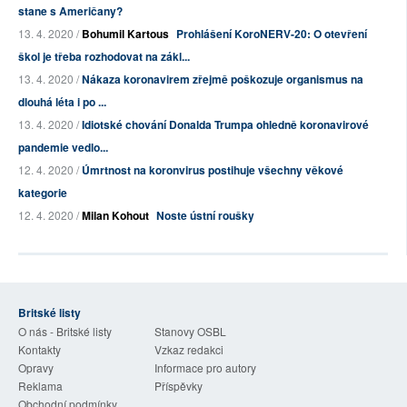
stane s Američany?
13. 4. 2020 /
Bohumil Kartous
Prohlášení KoroNERV-20: O otevření
škol je třeba rozhodovat na zákl...
13. 4. 2020 /
Nákaza koronavirem zřejmě poškozuje organismus na
dlouhá léta i po ...
13. 4. 2020 /
Idiotské chování Donalda Trumpa ohledně koronavirové
pandemie vedlo...
12. 4. 2020 /
Úmrtnost na koronvirus postihuje všechny věkové
kategorie
12. 4. 2020 /
Milan Kohout
Noste ústní roušky
Britské listy
O nás - Britské listy
Stanovy OSBL
Kontakty
Vzkaz redakci
Opravy
Informace pro autory
Reklama
Příspěvky
Obchodní podmínky