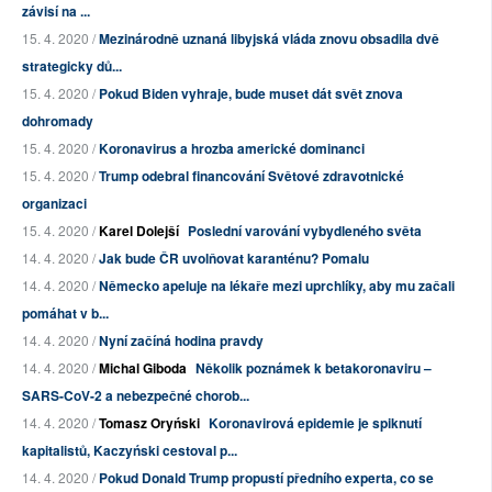
závisí na ...
15. 4. 2020 /
Mezinárodně uznaná libyjská vláda znovu obsadila dvě
strategicky dů...
15. 4. 2020 /
Pokud Biden vyhraje, bude muset dát svět znova
dohromady
15. 4. 2020 /
Koronavirus a hrozba americké dominanci
15. 4. 2020 /
Trump odebral financování Světové zdravotnické
organizaci
15. 4. 2020 /
Karel Dolejší
Poslední varování vybydleného světa
14. 4. 2020 /
Jak bude ČR uvolňovat karanténu? Pomalu
14. 4. 2020 /
Německo apeluje na lékaře mezi uprchlíky, aby mu začali
pomáhat v b...
14. 4. 2020 /
Nyní začíná hodina pravdy
14. 4. 2020 /
Michal Giboda
Několik poznámek k betakoronaviru –
SARS-CoV-2 a nebezpečné chorob...
14. 4. 2020 /
Tomasz Oryński
Koronavirová epidemie je spiknutí
kapitalistů, Kaczyński cestoval p...
14. 4. 2020 /
Pokud Donald Trump propustí předního experta, co se