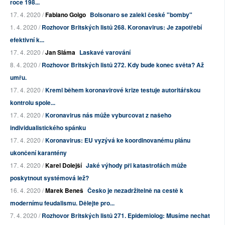
roce 198...
17. 4. 2020 /
Fabiano Golgo
Bolsonaro se zalekl české "bomby"
1. 4. 2020 /
Rozhovor Britských listů 268. Koronavirus: Je zapotřebí
efektivní k...
17. 4. 2020 /
Jan Sláma
Laskavé varování
8. 4. 2020 /
Rozhovor Britských listů 272. Kdy bude konec světa? Až
umřu.
17. 4. 2020 /
Kreml během koronavirové krize testuje autoritářskou
kontrolu spole...
17. 4. 2020 /
Koronavirus nás může vyburcovat z našeho
individualistického spánku
17. 4. 2020 /
Koronavirus: EU vyzývá ke koordinovanému plánu
ukončení karantény
17. 4. 2020 /
Karel Dolejší
Jaké výhody při katastrofách může
poskytnout systémová lež?
16. 4. 2020 /
Marek Beneš
Česko je nezadržitelně na cestě k
modernímu feudalismu. Dělejte pro...
7. 4. 2020 /
Rozhovor Britských listů 271. Epidemiolog: Musíme nechat