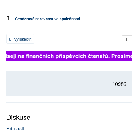
Genderová nerovnost ve společnosti
0
Vytisknout
ávisejí na finančních příspěvcích čtenářů. Prosíme, př
10986
Diskuse
Přihlásit