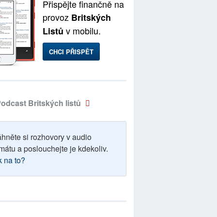
Přispějte finančně na
provoz
Britských
v mobilu.
Listů
CHCI PŘISPĚT
odcast Britských listů
áhněte si rozhovory v audio
mátu a poslouchejte je kdekoliv.
k na to?