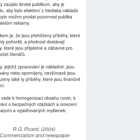
by zaujalo široké publikum, aby je
lo, aby bylo efektivní z hlediska nákladů
bylo možno prodat pozornost publika
telům reklamy.
kem je, že jsou přehlíženy příběhy, které
ly pohoršit, a přednost dostávají
y, které jsou přijatelné a zábavné pro
počet čtenářů.
y, jejichž zpracování je nákladné, jsou
vány nebo opomíjeny, nevšímavě jsou
zeny také ty příběhy, které jsou finančně
ní.
 vede k homogenizaci obsahu novin, k
vání o bezpečných otázkách a omezení
názorů a vyjadřovaných myšlenek.
R.G. Picard, (2004)
“Commercialism and newspaper