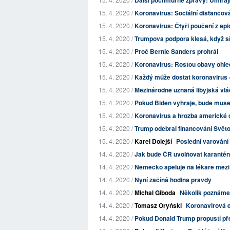
Další pochmurné zprávy: Umírají 
15. 4. 2020 /
Koronavirus: Sociální distancov
15. 4. 2020 /
Koronavirus: Čtyři poučení z epi
15. 4. 2020 /
Trumpova podpora klesá, když síl
15. 4. 2020 /
Proč Bernie Sanders prohrál
15. 4. 2020 /
Koronavirus: Rostou obavy ohle
15. 4. 2020 /
Každý může dostat koronavirus - a
15. 4. 2020 /
Mezinárodně uznaná libyjská vlád
15. 4. 2020 /
Pokud Biden vyhraje, bude muse
15. 4. 2020 /
Koronavirus a hrozba americké
15. 4. 2020 /
Trump odebral financování Světo
15. 4. 2020 /
Karel Dolejší
Poslední varování
14. 4. 2020 /
Jak bude ČR uvolňovat karanté
14. 4. 2020 /
Německo apeluje na lékaře mezi u
14. 4. 2020 /
Nyní začíná hodina pravdy
14. 4. 2020 /
Michal Giboda
Několik poznáme
14. 4. 2020 /
Tomasz Oryński
Koronavirová ep
14. 4. 2020 /
Pokud Donald Trump propustí př