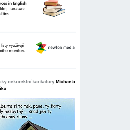
icky nekorektní karikatury
Michaela
áka