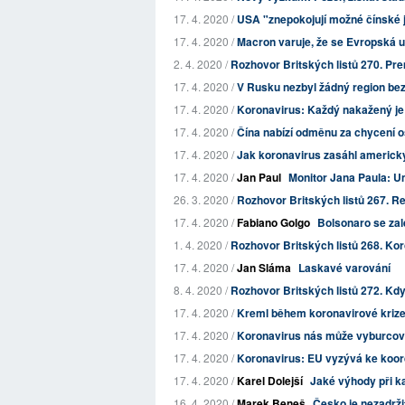
17. 4. 2020 /
USA "znepokojují možné čínské 
17. 4. 2020 /
Macron varuje, že se Evropská un
2. 4. 2020 /
Rozhovor Britských listů 270. Prem
17. 4. 2020 /
V Rusku nezbyl žádný region bez
17. 4. 2020 /
Koronavirus: Každý nakažený je
17. 4. 2020 /
Čína nabízí odměnu za chycení os
17. 4. 2020 /
Jak koronavirus zasáhl americk
17. 4. 2020 /
Jan Paul
Monitor Jana Paula: Um
26. 3. 2020 /
Rozhovor Britských listů 267. Rež
17. 4. 2020 /
Fabiano Golgo
Bolsonaro se za
1. 4. 2020 /
Rozhovor Britských listů 268. Koro
17. 4. 2020 /
Jan Sláma
Laskavé varování
8. 4. 2020 /
Rozhovor Britských listů 272. Kd
17. 4. 2020 /
Kreml během koronavirové krize t
17. 4. 2020 /
Koronavirus nás může vyburcova
17. 4. 2020 /
Koronavirus: EU vyzývá ke koo
17. 4. 2020 /
Karel Dolejší
Jaké výhody při k
16. 4. 2020 /
Marek Beneš
Česko je nezadrži