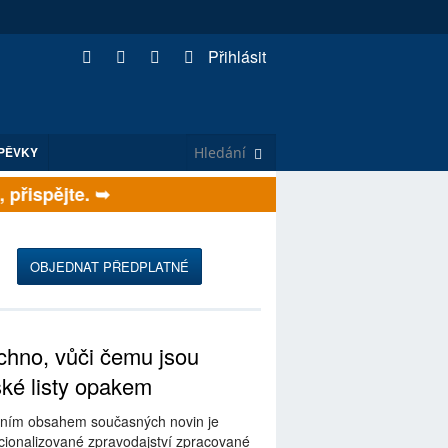
Přihlásit
PĚVKY
řispějte. ➥
OBJEDNAT PŘEDPLATNÉ
hno, vůči čemu jsou
ské listy opakem
ním obsahem současných novin je
ionalizované zpravodajství zpracované