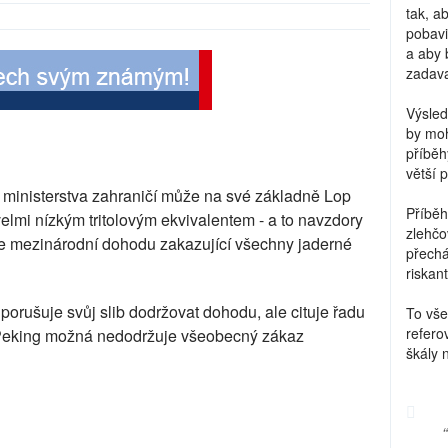
tak, a
pobavi
a aby 
zadava
Výsled
by moh
příběh
větší 
ministerstva zahraničí může na své základně Lop
Příběh
velmi nízkým tritolovým ekvivalentem - a to navzdory
zlehčo
je mezinárodní dohodu zakazující všechny jaderné
přechá
riskant
orušuje svůj slib dodržovat dohodu, ale cituje řadu
To vše
refero
že Peking možná nedodržuje všeobecný zákaz
škály 