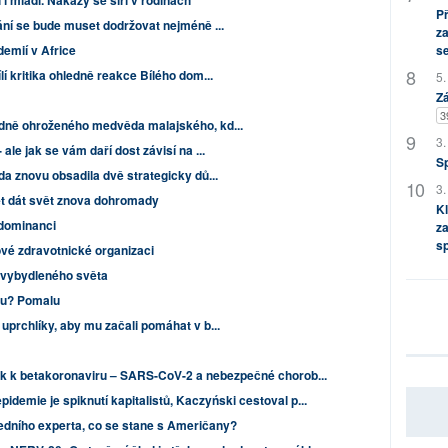
i mladí. Nákazy se šíří v rodinách
P
ání se bude muset dodržovat nejméně ...
za
demií v Africe
s
í kritika ohledně reakce Bílého dom...
5.
Zá
3
dně ohroženého medvěda malajského, kd...
3.
le jak se vám daří dost závisí na ...
S
a znovu obsadila dvě strategicky dů...
3.
t dát svět znova dohromady
Kl
 dominanci
za
s
vé zdravotnické organizaci
 vybydleného světa
nu? Pomalu
prchlíky, aby mu začali pomáhat v b...
k k betakoronaviru – SARS-CoV-2 a nebezpečné chorob...
idemie je spiknutí kapitalistů, Kaczyński cestoval p...
edního experta, co se stane s Američany?