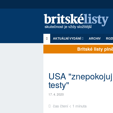
AKTUÁLNÍ VYDÁNÍ
ARCHIV
ROZ
Britské listy plně 
USA "znepokojuj
testy"
17. 4. 2020
čas čtení < 1 minuta