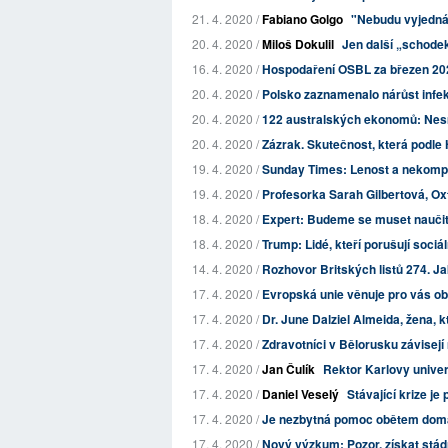
21. 4. 2020 /
Fabiano Golgo
"Nebudu vyjednáv
20. 4. 2020 /
Miloš Dokulil
Jen další „schode
16. 4. 2020 /
Hospodaření OSBL za březen 20
20. 4. 2020 /
Polsko zaznamenalo nárůst infek
20. 4. 2020 /
122 australských ekonomů: Nes
20. 4. 2020 /
Zázrak. Skutečnost, která podle
19. 4. 2020 /
Sunday Times: Lenost a nekompe
19. 4. 2020 /
Profesorka Sarah Gilbertová, Oxf
18. 4. 2020 /
Expert: Budeme se muset naučit 
18. 4. 2020 /
Trump: Lidé, kteří porušují sociál
14. 4. 2020 /
Rozhovor Britských listů 274. J
17. 4. 2020 /
Evropská unie věnuje pro vás obr
17. 4. 2020 /
Dr. June Dalziel Almeida, žena, k
17. 4. 2020 /
Zdravotníci v Bělorusku závisejí
17. 4. 2020 /
Jan Čulík
Rektor Karlovy unive
17. 4. 2020 /
Daniel Veselý
Stávající krize je
17. 4. 2020 /
Je nezbytná pomoc obětem domácí
17. 4. 2020 /
Nový výzkum: Pozor, získat stádn