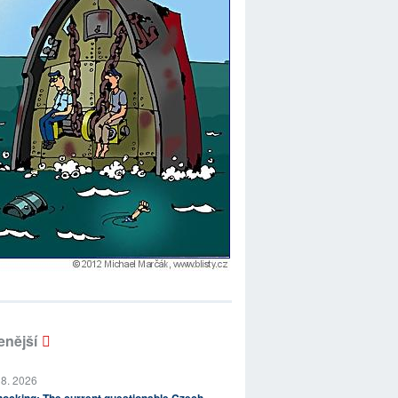
enější
 8. 2026