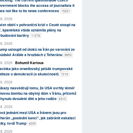
ocking: The current questionable Czech
vernment blocks the access of journalists it
es not like to its news conferences
15221
 8. 2026
čet obětí v pohraniční krizi v Ceutě stoupl na
, španělská vláda oznámila plány na
ybudování bariéry
11276
 8. 2026
ump ustoupil od útoků na Írán po varování ze
aúdské Arábie a hrozbách z Teheránu
9853
 8. 2026
Bohumil Kartous
acinka jako orwellovský pěšák trumpovské
titeze o demokracii (o skutečnosti)
7219
 8. 2026
kazy nasvědčují tomu, že USA svrhly téměř
novou bombu na obytný dům v Íránu, přičemž
hynulo dvouleté dítě a jeho rodiče
6315
 8. 2026
vá jednání mezi USA a Íránem jsou pro
herán „poslední šancí“, jak zabránit eskalaci
lky, tvrdí Trump
4205
 8. 2026