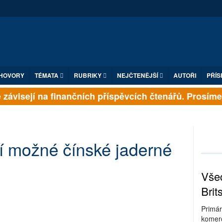
HOVORY
TÉMATA
RUBRIKY
NEJČTENĚJŠÍ
AUTOŘI
PŘÍS
závisejí na finančních příspěvcích čtenářů. Prosíme, p
í možné čínské jaderné
Všec
Brit
Primár
komerc