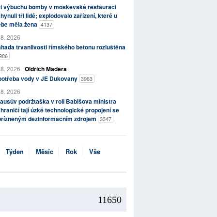
ři výbuchu bomby v moskevské restauraci
hynuli tři lidé; explodovalo zařízení, které u
ebe měla žena
4137
 8. 2026
hada trvanlivosti římského betonu rozluštěna
986
 8. 2026
Oldřich Maděra
potřeba vody v JE Dukovany
3963
 8. 2026
ausův podržtaška v roli Babišova ministra
hraničí tají úzké technologické propojení se
přízněným dezinformačním zdrojem
3347
Týden
Měsíc
Rok
Vše
11650