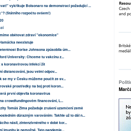
at!" vykřikuje Bolsonaro na demonstraci požadující ...
k“? (Státního rozpočtu ovšem!)
20
cí
míme obětovat zdraví "ekonomice"
 Hamáčka neexistuje
tentnost Borise Johnsona způsobila úm...
ord University: Chceme tu vakcínu z...
s koronavirovou infekcí žít
ní distancování, jsou velmi odpov...
ak se my v Česku můžeme poučit ze sv...
Polit
ovské prostředky na boj proti koron...
Marč
terá první objevila koronavirus
 na crowdfundingovém financování, L...
rzity Tomáš Zima požaduje zrušení uzamčení země
 posledním důrazným varováním: Takhle už to dál n...
ho násil, zintenzivněného v době kor...
í imunitu je nemožné. Tato pandemie...