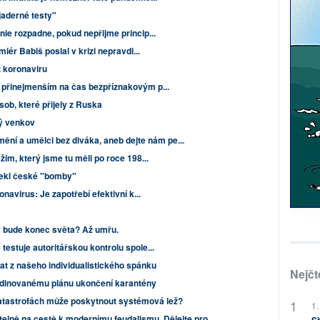
jaderné testy"
ie rozpadne, pokud nepřijme princip...
iér Babiš poslal v krizi nepravdi...
 koronaviru
 přinejmenším na čas bezpříznakovým p...
ob, které přijely z Ruska
ý venkov
ění a umělci bez diváka, aneb dejte nám pe...
im, který jsme tu měli po roce 198...
lekl české "bomby"
navirus: Je zapotřebí efektivní k...
y bude konec světa? Až umřu.
estuje autoritářskou kontrolu spole...
t z našeho individualistického spánku
Nejčt
rdinovanému plánu ukončení karantény
atastrofách může poskytnout systémová lež?
1.
telně na cestě k modernímu feudalismu. Dělejte pro...