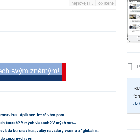
nejnovější
oblíbené
P
St
for
Ja
ronavirus: Aplikace, která vám pora...
ch botech? V mých vlasech? V mých nov...
)zvládá koronavirus, volby navzdory všemu a "globální...
l do záporných cen