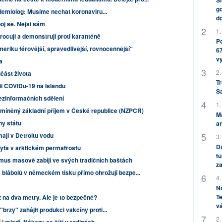
Sh
go
demiolog: Musíme nechat koronaviru...
do
oj se. Nejsi sám
1.
ocují a demonstrují proti karanténě
Po
riku férovější, spravedlivější, rovnocennější“
67
v
a
2.
učást života
Tr
i COVIDu-19 na Islandu
S
ezinformačních sdělení
1.
míněný základní příjem v České republice (NZPCR)
M
ny státu
an
mají v Detroitu vodu
3.
Dů
ryta v arktickém permafrostu
tu
mus masově zabíjí ve svých tradičních baštách
za
 blábolů v německém tisku přímo ohrožují bezpe...
4.
No
Te
ž na dva metry. Ale je to bezpečné?
vá
rzy" zahájit produkci vakcíny proti...
2.