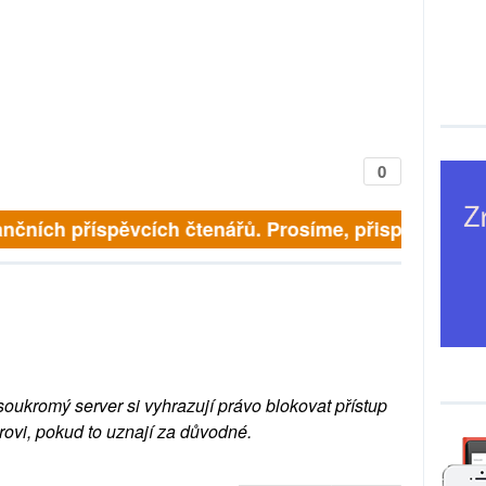
0
nčních příspěvcích čtenářů. Prosíme, přispějte. ➥
soukromý server si vyhrazují právo blokovat přístup
rovi, pokud to uznají za důvodné.