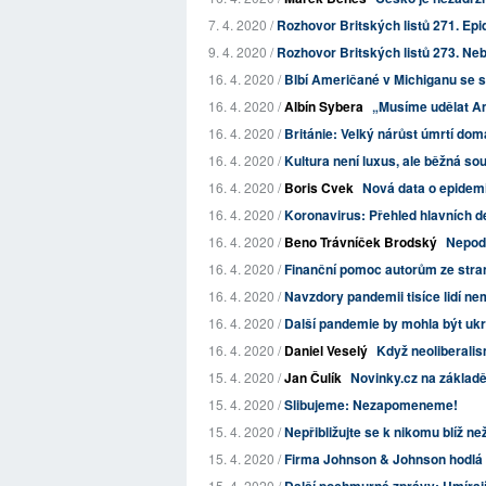
7. 4. 2020 /
Rozhovor Britských listů 271. Epi
9. 4. 2020 /
Rozhovor Britských listů 273. Neb
16. 4. 2020 /
Blbí Američané v Michiganu se sr
16. 4. 2020 /
Albín Sybera
„Musíme udělat Ame
16. 4. 2020 /
Británie: Velký nárůst úmrtí dom
16. 4. 2020 /
Kultura není luxus, ale běžná so
16. 4. 2020 /
Boris Cvek
Nová data o epidemi
16. 4. 2020 /
Koronavirus: Přehled hlavních d
16. 4. 2020 /
Beno Trávníček Brodský
Nepod
16. 4. 2020 /
Finanční pomoc autorům ze stra
16. 4. 2020 /
Navzdory pandemii tisíce lidí ne
16. 4. 2020 /
Další pandemie by mohla být uk
16. 4. 2020 /
Daniel Veselý
Když neoliberalis
15. 4. 2020 /
Jan Čulík
Novinky.cz na základě
15. 4. 2020 /
Slibujeme: Nezapomeneme!
15. 4. 2020 /
Nepřibližujte se k nikomu blíž ne
15. 4. 2020 /
Firma Johnson & Johnson hodlá "b
15. 4. 2020 /