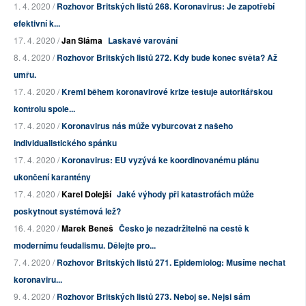
1. 4. 2020 /
Rozhovor Britských listů 268. Koronavirus: Je zapotřebí
efektivní k...
17. 4. 2020 /
Jan Sláma
Laskavé varování
8. 4. 2020 /
Rozhovor Britských listů 272. Kdy bude konec světa? Až
umřu.
17. 4. 2020 /
Kreml během koronavirové krize testuje autoritářskou
kontrolu spole...
17. 4. 2020 /
Koronavirus nás může vyburcovat z našeho
individualistického spánku
17. 4. 2020 /
Koronavirus: EU vyzývá ke koordinovanému plánu
ukončení karantény
17. 4. 2020 /
Karel Dolejší
Jaké výhody při katastrofách může
poskytnout systémová lež?
16. 4. 2020 /
Marek Beneš
Česko je nezadržitelně na cestě k
modernímu feudalismu. Dělejte pro...
7. 4. 2020 /
Rozhovor Britských listů 271. Epidemiolog: Musíme nechat
koronaviru...
9. 4. 2020 /
Rozhovor Britských listů 273. Neboj se. Nejsi sám