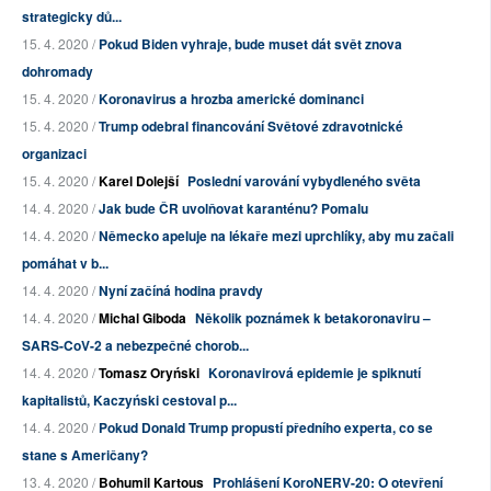
strategicky dů...
15. 4. 2020 /
Pokud Biden vyhraje, bude muset dát svět znova
dohromady
15. 4. 2020 /
Koronavirus a hrozba americké dominanci
15. 4. 2020 /
Trump odebral financování Světové zdravotnické
organizaci
15. 4. 2020 /
Karel Dolejší
Poslední varování vybydleného světa
14. 4. 2020 /
Jak bude ČR uvolňovat karanténu? Pomalu
14. 4. 2020 /
Německo apeluje na lékaře mezi uprchlíky, aby mu začali
pomáhat v b...
14. 4. 2020 /
Nyní začíná hodina pravdy
14. 4. 2020 /
Michal Giboda
Několik poznámek k betakoronaviru –
SARS-CoV-2 a nebezpečné chorob...
14. 4. 2020 /
Tomasz Oryński
Koronavirová epidemie je spiknutí
kapitalistů, Kaczyński cestoval p...
14. 4. 2020 /
Pokud Donald Trump propustí předního experta, co se
stane s Američany?
13. 4. 2020 /
Bohumil Kartous
Prohlášení KoroNERV-20: O otevření