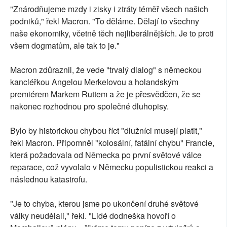
"Znárodňujeme mzdy i zisky i ztráty téměř všech našich
podniků," řekl Macron. "To děláme. Dělají to všechny
naše ekonomiky, včetně těch nejliberálnějších. Je to proti
všem dogmatům, ale tak to je."
Macron zdůraznil, že vede "trvalý dialog" s německou
kancléřkou Angelou Merkelovou a holandským
premiérem Markem Ruttem a že je přesvědčen, že se
nakonec rozhodnou pro společné dluhopisy.
Bylo by historickou chybou říct "dlužníci musejí platit,"
řekl Macron. Připomněl "kolosální, fatální chybu" Francie,
která požadovala od Německa po první světové válce
reparace, což vyvolalo v Německu populistickou reakci a
následnou katastrofu.
"Je to chyba, kterou jsme po ukončení druhé světové
války neudělali," řekl. "Lidé dodneška hovoří o