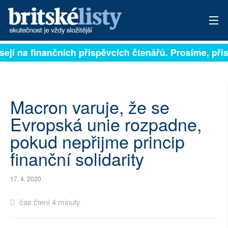
sejí na finančních příspěvcích čtenářů. Prosíme, přisp
PŘIHLÁSIT
AKTUÁLNÍ VYDÁNÍ
ARCHIV
Macron varuje, že se
Evropská unie rozpadne,
ROZHOVORY
pokud nepřijme princip
TÉMATA
finanční solidarity
NEJČTENĚJŠÍ ZA 7 DNÍ
17. 4. 2020
AUTOŘI
čas čtení 4 minuty
PŘÍSPĚVKY NA PROVOZ