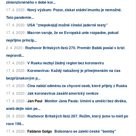
zintenzivněného v době kor...
17. 4. 2020 /
Nový výzkum: Pozor, získat stádní imunitu je nemožné.
Tato pandemie...
17. 4. 2020 /
USA "znepokojují možné čínské jaderné testy"
17. 4. 2020 /
Macron varuje, že se Evropská unie rozpadne, pokud
nepřijme princip...
2. 4. 2020 /
Rozhovor Britských listů 270. Premiér Babiš poslal v krizi
nepravdi...
17. 4. 2020 /
V Rusku nezbyl žádný region bez koronaviru
17. 4. 2020 /
Koronavirus: Každý nakažený je přinejmenším na čas
bezpříznakovým p...
17. 4. 2020 /
Čína nabízí odměnu za chycení osob, které přijely z Ruska
17. 4. 2020 /
Jak koronavirus zasáhl americký venkov
17. 4. 2020 /
Jan Paul
Monitor Jana Paula: Umění a umělci bez diváka,
aneb dejte nám pe...
26. 3. 2020 /
Rozhovor Britských listů 267. Režim, který jsme tu měli po
roce 198...
17. 4. 2020 /
Fabiano Golgo
Bolsonaro se zalekl české "bomby"