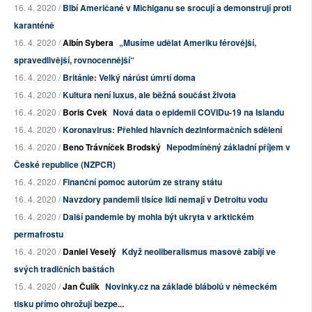
16. 4. 2020 /
Blbí Američané v Michiganu se srocují a demonstrují proti
karanténě
16. 4. 2020 /
Albín Sybera
„Musíme udělat Ameriku férovější,
spravedlivější, rovnocennější“
16. 4. 2020 /
Británie: Velký nárůst úmrtí doma
16. 4. 2020 /
Kultura není luxus, ale běžná součást života
16. 4. 2020 /
Boris Cvek
Nová data o epidemii COVIDu-19 na Islandu
16. 4. 2020 /
Koronavirus: Přehled hlavních dezinformačních sdělení
16. 4. 2020 /
Beno Trávníček Brodský
Nepodmíněný základní příjem v
České republice (NZPCR)
16. 4. 2020 /
Finanční pomoc autorům ze strany státu
16. 4. 2020 /
Navzdory pandemii tisíce lidí nemají v Detroitu vodu
16. 4. 2020 /
Další pandemie by mohla být ukryta v arktickém
permafrostu
16. 4. 2020 /
Daniel Veselý
Když neoliberalismus masově zabíjí ve
svých tradičních baštách
15. 4. 2020 /
Jan Čulík
Novinky.cz na základě blábolů v německém
tisku přímo ohrožují bezpe...