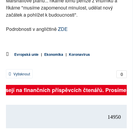
Marshallově plánu... říkáme tomu peníze z vrtulníků a
říkáme "musíme zapomenout minulost, udělat nový
začátek a pohlížet k budoucnosti".
Podrobnosti v angličtině
ZDE
Evropská unie
|
Ekonomika
|
Koronavirus
0
Vytisknout
visejí na finančních příspěvcích čtenářů. Prosíme, při
14950