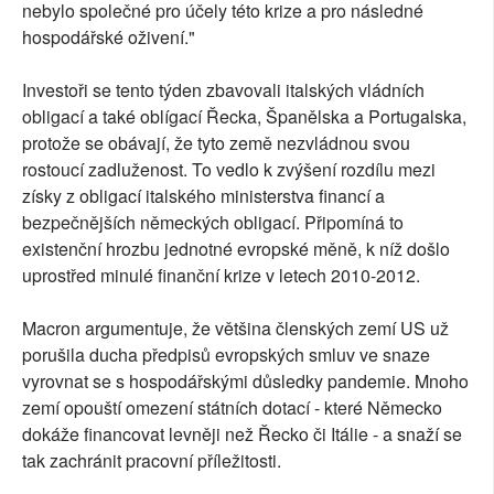
nebylo společné pro účely této krize a pro následné
hospodářské oživení."
Investoři se tento týden zbavovali italských vládních
obligací a také oblígací Řecka, Španělska a Portugalska,
protože se obávají, že tyto země nezvládnou svou
rostoucí zadluženost. To vedlo k zvýšení rozdílu mezi
získy z obligací italského ministerstva financí a
bezpečnějších německých obligací. Připomíná to
existenční hrozbu jednotné evropské měně, k níž došlo
uprostřed minulé finanční krize v letech 2010-2012.
Macron argumentuje, že většina členských zemí US už
porušila ducha předpisů evropských smluv ve snaze
vyrovnat se s hospodářskými důsledky pandemie. Mnoho
zemí opouští omezení státních dotací - které Německo
dokáže financovat levněji než Řecko či Itálie - a snaží se
tak zachránit pracovní příležitosti.