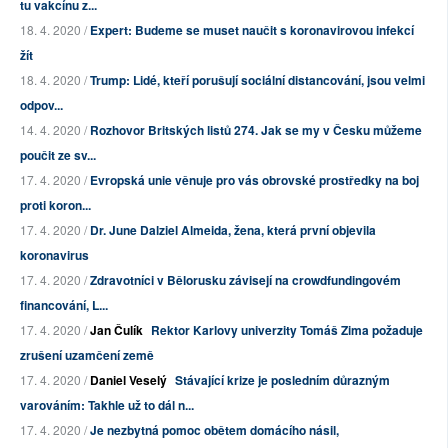
tu vakcínu z...
18. 4. 2020 /
Expert: Budeme se muset naučit s koronavirovou infekcí
žít
18. 4. 2020 /
Trump: Lidé, kteří porušují sociální distancování, jsou velmi
odpov...
14. 4. 2020 /
Rozhovor Britských listů 274. Jak se my v Česku můžeme
poučit ze sv...
17. 4. 2020 /
Evropská unie věnuje pro vás obrovské prostředky na boj
proti koron...
17. 4. 2020 /
Dr. June Dalziel Almeida, žena, která první objevila
koronavirus
17. 4. 2020 /
Zdravotníci v Bělorusku závisejí na crowdfundingovém
financování, L...
17. 4. 2020 /
Jan Čulík
Rektor Karlovy univerzity Tomáš Zima požaduje
zrušení uzamčení země
17. 4. 2020 /
Daniel Veselý
Stávající krize je posledním důrazným
varováním: Takhle už to dál n...
17. 4. 2020 /
Je nezbytná pomoc obětem domácího násil,