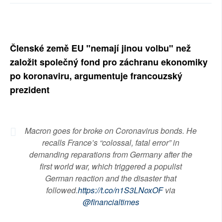
SOCIÁLNÍ SÍTĚ
RUBRIKY
Členské země EU "nemají jinou volbu" než
PLNÁ VERZE STRÁNEK
založit společný fond pro záchranu ekonomiky
po koronaviru, argumentuje francouzský
prezident
Macron goes for broke on Coronavirus bonds. He
recalls France’s “colossal, fatal error” in
demanding reparations from Germany after the
first world war, which triggered a populist
German reaction and the disaster that
followed.
https://t.co/n1S3LNoxOF
via
@financialtimes