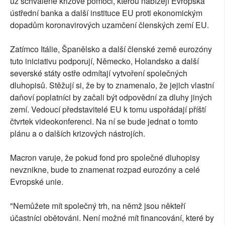
už schválené krizové pomoci, kterou nabízejí Evropská
ústřední banka a další instituce EU proti ekonomickým
dopadům koronavirových uzamčení členských zemí EU.
Zatímco Itálie, Španělsko a další členské země eurozóny
tuto iniciativu podporují, Německo, Holandsko a další
severské státy ostře odmítají vytvoření společných
dluhopisů. Stěžují si, že by to znamenalo, že jejich vlastní
daňoví poplatníci by začali být odpovědní za dluhy jiných
zemí. Vedoucí představitelé EU k tomu uspořádají příští
čtvrtek videokonferenci. Na ní se bude jednat o tomto
plánu a o dalších krizových nástrojích.
Macron varuje, že pokud fond pro společné dluhopisy
nevznikne, bude to znamenat rozpad eurozóny a celé
Evropské unie.
"Nemůžete mít společný trh, na němž jsou někteří
účastníci obětováni. Není možné mít financování, které by