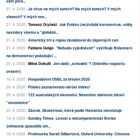
vám pora...
21. 4. 2020 /
Je virus na mých šatech? Na mých botech? V mých
vlasech? V mých nov...
21. 4. 2020 /
Tomasz Oryński
Jak Polsko (ne)zvládá koronavirus, volby
navzdory všemu a "globální...
21. 4. 2020 /
Americký trh s ropou zkolaboval do záporných cen
21. 4. 2020 /
Fabiano Golgo
"Nebudu vyjednávat!" vykřikuje Bolsonaro
na demonstraci požadující ...
20. 4. 2020 /
Miloš Dokulil
Jen další „schodek“? (Státního rozpočtu
ovšem!)
16. 4. 2020 /
Hospodaření OSBL za březen 2020
20. 4. 2020 /
Polsko zaznamenalo nárůst infekcí
20. 4. 2020 /
122 australských ekonomů: Nesmíme obětovat zdraví
"ekonomice"
20. 4. 2020 /
Zázrak. Skutečnost, která podle Hamáčka neexistuje
19. 4. 2020 /
Sunday Times: Lenost a nekompetentnost Borise
Johnsona způsobila úm...
19. 4. 2020 /
Profesorka Sarah Gilbertová, Oxford University: Chceme