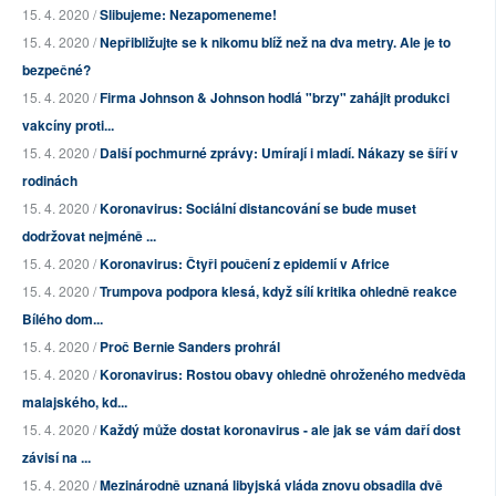
15. 4. 2020 /
Slibujeme: Nezapomeneme!
15. 4. 2020 /
Nepřibližujte se k nikomu blíž než na dva metry. Ale je to
bezpečné?
15. 4. 2020 /
Firma Johnson & Johnson hodlá "brzy" zahájit produkci
vakcíny proti...
15. 4. 2020 /
Další pochmurné zprávy: Umírají i mladí. Nákazy se šíří v
rodinách
15. 4. 2020 /
Koronavirus: Sociální distancování se bude muset
dodržovat nejméně ...
15. 4. 2020 /
Koronavirus: Čtyři poučení z epidemií v Africe
15. 4. 2020 /
Trumpova podpora klesá, když sílí kritika ohledně reakce
Bílého dom...
15. 4. 2020 /
Proč Bernie Sanders prohrál
15. 4. 2020 /
Koronavirus: Rostou obavy ohledně ohroženého medvěda
malajského, kd...
15. 4. 2020 /
Každý může dostat koronavirus - ale jak se vám daří dost
závisí na ...
15. 4. 2020 /
Mezinárodně uznaná libyjská vláda znovu obsadila dvě