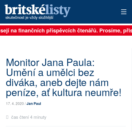
sejí na finančních příspěvcích čtenářů. Prosíme, přisp
PŘIHLÁSIT
AKTUÁLNÍ VYDÁNÍ
ARCHIV
Monitor Jana Paula:
Umění a umělci bez
ROZHOVORY
diváka, aneb dejte nám
TÉMATA
peníze, ať kultura neumře!
NEJČTENĚJŠÍ ZA 7 DNÍ
17. 4. 2020 /
Jan Paul
AUTOŘI
čas čtení 4 minuty
PŘÍSPĚVKY NA PROVOZ