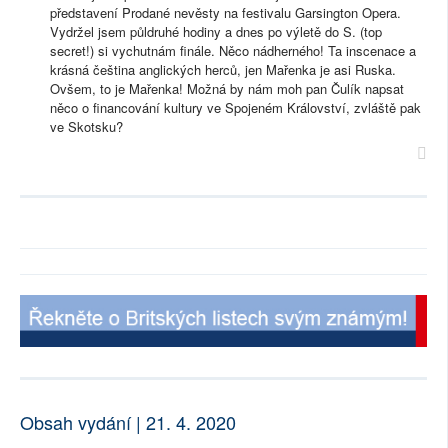
představení Prodané nevěsty na festivalu Garsington Opera.
Vydržel jsem půldruhé hodiny a dnes po výletě do S. (top
secret!) si vychutnám finále. Něco nádherného! Ta inscenace a
krásná čeština anglických herců, jen Mařenka je asi Ruska.
Ovšem, to je Mařenka! Možná by nám moh pan Čulík napsat
něco o financování kultury ve Spojeném Království, zvláště pak
ve Skotsku?
Obsah vydání | 21. 4. 2020