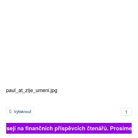
paul_at_zije_umeni.jpg
1
Vytisknout
visejí na finančních příspěvcích čtenářů. Prosíme, př