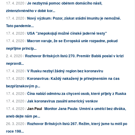
17. 4. 2020 /
Je nezbytná pomoc obětem domácího násil,
zintenzivněného v době kor...
17. 4. 2020 /
Nový výzkum: Pozor, získat stádní imunitu je nemožné.
Tato pandemie...
17. 4. 2020 /
USA "znepokojují možné čínské jaderné testy"
17. 4. 2020 /
Macron varuje, že se Evropská unie rozpadne, pokud
nepřijme princip...
2. 4. 2020 /
Rozhovor Britských listů 270. Premiér Babiš poslal v krizi
nepravdi...
17. 4. 2020 /
V Rusku nezbyl žádný region bez koronaviru
17. 4. 2020 /
Koronavirus: Každý nakažený je přinejmenším na čas
bezpříznakovým p...
17. 4. 2020 /
Čína nabízí odměnu za chycení osob, které přijely z Ruska
17. 4. 2020 /
Jak koronavirus zasáhl americký venkov
17. 4. 2020 /
Jan Paul
Monitor Jana Paula: Umění a umělci bez diváka,
aneb dejte nám pe...
26. 3. 2020 /
Rozhovor Britských listů 267. Režim, který jsme tu měli po
roce 198...