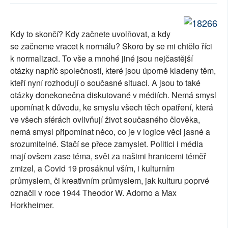
SOCIÁLNÍ SÍTĚ
Kdy to skončí? Kdy začnete uvolňovat, a kdy
RUBRIKY
se začneme vracet k normálu? Skoro by se mi chtělo říci
k normalizaci. To vše a mnohé jiné jsou nejčastější
PLNÁ VERZE STRÁNEK
otázky napříč společností, které jsou úporně kladeny těm,
kteří nyní rozhodují o současné situaci. A jsou to také
otázky donekonečna diskutované v médiích. Nemá smysl
upomínat k důvodu, ke smyslu všech těch opatření, která
ve všech sférách ovlivňují život současného člověka,
nemá smysl připomínat něco, co je v logice věci jasné a
srozumitelné. Stačí se přece zamyslet. Politici i média
mají ovšem zase téma, svět za našimi hranicemi téměř
zmizel, a Covid 19 prosáknul vším, i kulturním
průmyslem, či kreativním průmyslem, jak kulturu poprvé
označil v roce 1944 Theodor W. Adorno a Max
Horkheimer.