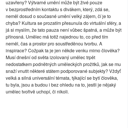
uzavřeny? Výtvarné umění může být živé pouze
v bezprostředním kontaktu s divákem, který, zdá se,
neměl dosud o současné umění velký zájem, čí je to
chyba? Kultura se prozatím přesunula do virtuální sféry, a
já si myslím, že tato pauza není vůbec špatná, a může být
přínosná. Umělec má totiž najednou to, co před tím
neměl, čas a prostor pro soustředěnou tvorbu. A
inspirace? Cožpak ta je jen někde venku mimo člověka?
Musí dnešní od světa izolovaný umělec trpět
nedostatkem podnětných uměleckých prožitků, jak se mu
snaží vnutit některé státem podporované subjekty? Vždyť
velká a silná universální témata, týkající se bytí člověka,
tu byla, jsou a budou i bez ohledu na to, jestli je nějaký
umělec tvořivě uchopí, či nikoli.