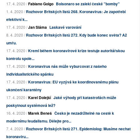
17. 4. 2020 /
Fabiano Golgo
Bolsonaro se zalekl české "bomby"
1. 4. 2020 /
Rozhovor Britských listů 268. Koronavirus: Je zapotřebí
efektivní k...
17. 4. 2020 /
Jan Sláma
Laskavé varování
8. 4. 2020 /
Rozhovor Britských listů 272. Kdy bude konec světa? Až
umřu.
17. 4. 2020 /
Kreml během koronavirové krize testuje autoritářskou
kontrolu spole...
17. 4. 2020 /
Koronavirus nás může vyburcovat z našeho
individualistického spánku
17. 4. 2020 /
Koronavirus: EU vyzývá ke koordinovanému plánu
ukončení karantény
17. 4. 2020 /
Karel Dolejší
Jaké výhody při katastrofách může
poskytnout systémová lež?
16. 4. 2020 /
Marek Beneš
Česko je nezadržitelně na cestě k
modernímu feudalismu. Dělejte pro...
7. 4. 2020 /
Rozhovor Britských listů 271. Epidemiolog: Musíme nechat
koronaviru...