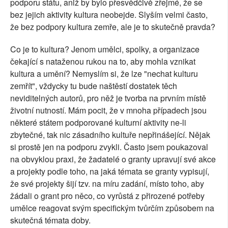
podporu státu, aniž by bylo přesvědčivě zřejmé, že se
bez jejich aktivity kultura neobejde. Slyším velmi často,
že bez podpory kultura zemře, ale je to skutečně pravda?
Co je to kultura? Jenom umělci, spolky, a organizace
čekající s nataženou rukou na to, aby mohla vznikat
kultura a umění? Nemyslím si, že lze "nechat kulturu
zemřít", vždycky tu bude naštěstí dostatek těch
neviditelných autorů, pro něž je tvorba na prvním místě
životní nutností. Mám pocit, že v mnoha případech jsou
některé státem podporované kulturní aktivity ne-li
zbytečné, tak nic zásadního kultuře nepřinášející. Nějak
si prostě jen na podporu zvykli. Často jsem poukazoval
na obvyklou praxi, že žadatelé o granty upravují své akce
a projekty podle toho, na jaká témata se granty vypisují,
že své projekty šijí tzv. na míru zadání, místo toho, aby
žádali o grant pro něco, co vyrůstá z přirozené potřeby
umělce reagovat svým specifickým tvůrčím způsobem na
skutečná témata doby.