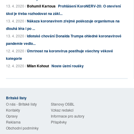
13. 4. 2020 /
Bohumil Kartous
Prohlášení KoroNERV-20: O otevření
škol je třeba rozhodovat na zákl...
13. 4. 2020 /
Nákaza koronavirem zřejmě poškozuje organismus na
dlouhá léta i po ...
13. 4. 2020 /
Idiotské chování Donalda Trumpa ohledně koronavirové
pandemie vedlo...
12. 4. 2020 /
Úmrtnost na koronvirus postihuje všechny věkové
kategorie
12. 4. 2020 /
Milan Kohout
Noste ústní roušky
Britské listy
O nás - Britské listy
Stanovy OSBL
Kontakty
Vzkaz redakci
Opravy
Informace pro autory
Reklama
Příspěvky
Obchodní podmínky