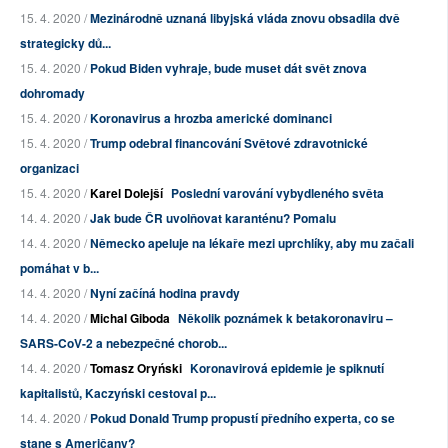
15. 4. 2020 /
Mezinárodně uznaná libyjská vláda znovu obsadila dvě
strategicky dů...
15. 4. 2020 /
Pokud Biden vyhraje, bude muset dát svět znova
dohromady
15. 4. 2020 /
Koronavirus a hrozba americké dominanci
15. 4. 2020 /
Trump odebral financování Světové zdravotnické
organizaci
15. 4. 2020 /
Karel Dolejší
Poslední varování vybydleného světa
14. 4. 2020 /
Jak bude ČR uvolňovat karanténu? Pomalu
14. 4. 2020 /
Německo apeluje na lékaře mezi uprchlíky, aby mu začali
pomáhat v b...
14. 4. 2020 /
Nyní začíná hodina pravdy
14. 4. 2020 /
Michal Giboda
Několik poznámek k betakoronaviru –
SARS-CoV-2 a nebezpečné chorob...
14. 4. 2020 /
Tomasz Oryński
Koronavirová epidemie je spiknutí
kapitalistů, Kaczyński cestoval p...
14. 4. 2020 /
Pokud Donald Trump propustí předního experta, co se
stane s Američany?