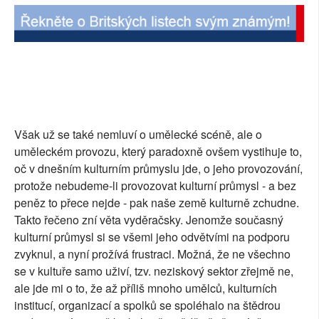
Však už se také nemluví o umělecké scéně, ale o
uměleckém provozu, který paradoxně ovšem vystihuje to,
oč v dnešním kulturním průmyslu jde, o jeho provozování,
protože nebudeme-li provozovat kulturní průmysl - a bez
peněz to přece nejde - pak naše země kulturně zchudne.
Takto řečeno zní věta vyděračsky. Jenomže současný
kulturní průmysl si se všemi jeho odvětvími na podporu
zvyknul, a nyní prožívá frustraci. Možná, že ne všechno
se v kultuře samo uživí, tzv. neziskový sektor zřejmě ne,
ale jde mi o to, že až příliš mnoho umělců, kulturních
institucí, organizací a spolků se spoléhalo na štědrou