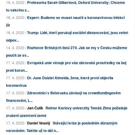
19. 4. 2020 /
Profesorka Sarah Gilbertová, Oxford University: Chceme
tu vakcínu z...
18. 4. 2020 /
Expert: Budeme se muset naučit s koronavirovou infekcí
žít
18. 4. 2020 /
Trump: Lidé, kteří porušují sociální distancování, jsou velmi
odpov...
14. 4. 2020 /
Rozhovor Britských listů 274. Jak se my v Česku můžeme
poučit ze sv...
17. 4. 2020 /
Evropská unie věnuje pro vás obrovské prostředky na boj
proti koron...
17. 4. 2020 /
Dr. June Dalziel Almeida, žena, která první objevila
koronavirus
17. 4. 2020 /
Zdravotníci v Bělorusku závisejí na crowdfundingovém
financování, L...
17. 4. 2020 /
Jan Čulík
Rektor Karlovy univerzity Tomáš Zima požaduje
zrušení uzamčení země
17. 4. 2020 /
Daniel Veselý
Stávající krize je posledním důrazným
varováním: Takhle už to dál n...