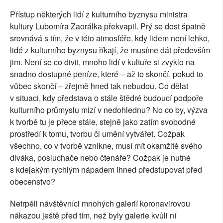
Přístup některých lidí z kulturního byznysu ministra
kultury Lubomíra Zaorálka překvapil. Prý se dost špatně
srovnává s tím, že v této atmosféře, kdy lidem není lehko,
lidé z kulturního byznysu říkají, že musíme dát především
jim. Není se co divit, mnoho lidí v kultuře si zvyklo na
snadno dostupné peníze, které – až to skončí, pokud to
vůbec skončí – zřejmě hned tak nebudou. Co dělat
v situaci, kdy představa o stále štědré budoucí podpoře
kulturního průmyslu mizí v nedohlednu? No co by, výzva
k tvorbě tu je přece stále, stejně jako zatím svobodné
prostředí k tomu, tvorbu či umění vytvářet. Cožpak
všechno, co v tvorbě vznikne, musí mít okamžitě svého
diváka, posluchače nebo čtenáře? Cožpak je nutné
s kdejakým rychlým nápadem ihned předstupovat před
obecenstvo?
Netrpěli návštěvníci mnohých galerií koronavirovou
nákazou ještě před tím, než byly galerie kvůli ní