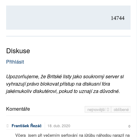
14744
Diskuse
Přihlásit
Upozorňujeme, že Britské listy jako soukromý server si
vyhrazují právo blokovat přístup na diskusní fóra
jakémukoliv diskutérovi, pokud to uznají za důvodné.
Komentáře
nejnovější
oblíbené
František Řezáč
18. dub. 2020
0
Včera jsem při večerním serfování na jůtůbu náhodou narazil na