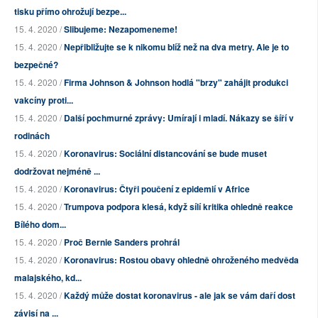
tisku přímo ohrožují bezpe...
15. 4. 2020 /
Slibujeme: Nezapomeneme!
15. 4. 2020 /
Nepřibližujte se k nikomu blíž než na dva metry. Ale je to
bezpečné?
15. 4. 2020 /
Firma Johnson & Johnson hodlá "brzy" zahájit produkci
vakcíny proti...
15. 4. 2020 /
Další pochmurné zprávy: Umírají i mladí. Nákazy se šíří v
rodinách
15. 4. 2020 /
Koronavirus: Sociální distancování se bude muset
dodržovat nejméně ...
15. 4. 2020 /
Koronavirus: Čtyři poučení z epidemií v Africe
15. 4. 2020 /
Trumpova podpora klesá, když sílí kritika ohledně reakce
Bílého dom...
15. 4. 2020 /
Proč Bernie Sanders prohrál
15. 4. 2020 /
Koronavirus: Rostou obavy ohledně ohroženého medvěda
malajského, kd...
15. 4. 2020 /
Každý může dostat koronavirus - ale jak se vám daří dost
závisí na ...