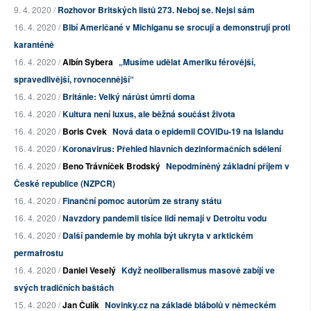
9. 4. 2020 /
Rozhovor Britských listů 273. Neboj se. Nejsi sám
16. 4. 2020 /
Blbí Američané v Michiganu se srocují a demonstrují proti
karanténě
16. 4. 2020 /
Albín Sybera
„Musíme udělat Ameriku férovější,
spravedlivější, rovnocennější“
16. 4. 2020 /
Británie: Velký nárůst úmrtí doma
16. 4. 2020 /
Kultura není luxus, ale běžná součást života
16. 4. 2020 /
Boris Cvek
Nová data o epidemii COVIDu-19 na Islandu
16. 4. 2020 /
Koronavirus: Přehled hlavních dezinformačních sdělení
16. 4. 2020 /
Beno Trávníček Brodský
Nepodmíněný základní příjem v
České republice (NZPCR)
16. 4. 2020 /
Finanční pomoc autorům ze strany státu
16. 4. 2020 /
Navzdory pandemii tisíce lidí nemají v Detroitu vodu
16. 4. 2020 /
Další pandemie by mohla být ukryta v arktickém
permafrostu
16. 4. 2020 /
Daniel Veselý
Když neoliberalismus masově zabíjí ve
svých tradičních baštách
15. 4. 2020 /
Jan Čulík
Novinky.cz na základě blábolů v německém