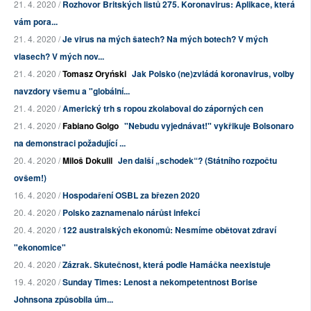
21. 4. 2020 /
Rozhovor Britských listů 275. Koronavirus: Aplikace, která
vám pora...
21. 4. 2020 /
Je virus na mých šatech? Na mých botech? V mých
vlasech? V mých nov...
21. 4. 2020 /
Tomasz Oryński
Jak Polsko (ne)zvládá koronavirus, volby
navzdory všemu a "globální...
21. 4. 2020 /
Americký trh s ropou zkolaboval do záporných cen
21. 4. 2020 /
Fabiano Golgo
"Nebudu vyjednávat!" vykřikuje Bolsonaro
na demonstraci požadující ...
20. 4. 2020 /
Miloš Dokulil
Jen další „schodek“? (Státního rozpočtu
ovšem!)
16. 4. 2020 /
Hospodaření OSBL za březen 2020
20. 4. 2020 /
Polsko zaznamenalo nárůst infekcí
20. 4. 2020 /
122 australských ekonomů: Nesmíme obětovat zdraví
"ekonomice"
20. 4. 2020 /
Zázrak. Skutečnost, která podle Hamáčka neexistuje
19. 4. 2020 /
Sunday Times: Lenost a nekompetentnost Borise
Johnsona způsobila úm...