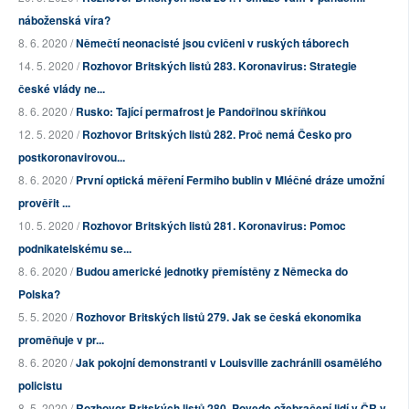
náboženská víra?
8. 6. 2020 /
Němečtí neonacisté jsou cvičeni v ruských táborech
14. 5. 2020 /
Rozhovor Britských listů 283. Koronavirus: Strategie
české vlády ne...
8. 6. 2020 /
Rusko: Tající permafrost je Pandořinou skříňkou
12. 5. 2020 /
Rozhovor Britských listů 282. Proč nemá Česko pro
postkoronavirovou...
8. 6. 2020 /
První optická měření Fermiho bublin v Mléčné dráze umožní
prověřit ...
10. 5. 2020 /
Rozhovor Britských listů 281. Koronavirus: Pomoc
podnikatelskému se...
8. 6. 2020 /
Budou americké jednotky přemístěny z Německa do
Polska?
5. 5. 2020 /
Rozhovor Britských listů 279. Jak se česká ekonomika
proměňuje v pr...
8. 6. 2020 /
Jak pokojní demonstranti v Louisville zachránili osamělého
policistu
8. 5. 2020 /
Rozhovor Britských listů 280. Povede ožebračení lidí v ČR v