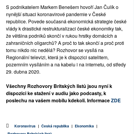
S podnikatelem Markem Benešem hovoří Jan Čulík o
nynější situaci koronavirové pandemie v České
republice. Povede současná ekonomická strategie české
vlády k drastické restrukturalizaci české ekonomiky tak,
že většina podniků skončí v rukou hrstky domácích a
zahraničních oligarchů? A proč to tak skončí a proč proti
tomu nikdo nic nedělá? Rozhovor se vysílá na
Regionální televizi, která je k dispozici satelitem,
pozemním vysíláním a na kabelu i na internetu, od středy
29. dubna 2020.
Všechny Rozhovory Britských listů jsou nyní k
dispozici ke stažení v audiu jako podcasty, k
poslechu na vašem mobilu kdekoli. Informace
ZDE
Koronavirus
|
Česká republika
|
Ekonomika
|
Rozhovory Britských listů