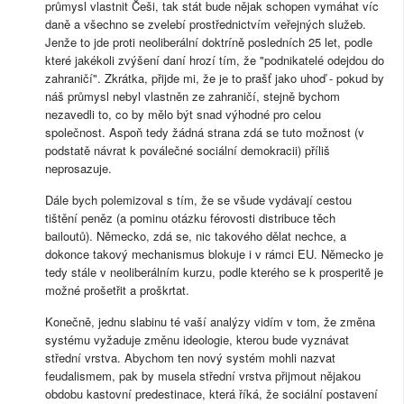
průmysl vlastnit Češi, tak stát bude nějak schopen vymáhat víc
daně a všechno se zvelebí prostřednictvím veřejných služeb.
Jenže to jde proti neoliberální doktríně posledních 25 let, podle
které jakékoli zvýšení daní hrozí tím, že "podnikatelé odejdou do
zahraničí". Zkrátka, přijde mi, že je to prašť jako uhoď - pokud by
náš průmysl nebyl vlastněn ze zahraničí, stejně bychom
nezavedli to, co by mělo být snad výhodné pro celou
společnost. Aspoň tedy žádná strana zdá se tuto možnost (v
podstatě návrat k poválečné sociální demokracii) příliš
neprosazuje.
Dále bych polemizoval s tím, že se všude vydávají cestou
tištění peněz (a pominu otázku férovosti distribuce těch
bailoutů). Německo, zdá se, nic takového dělat nechce, a
dokonce takový mechanismus blokuje i v rámci EU. Německo je
tedy stále v neoliberálním kurzu, podle kterého se k prosperitě je
možné prošetřit a proškrtat.
Konečně, jednu slabinu té vaší analýzy vidím v tom, že změna
systému vyžaduje změnu ideologie, kterou bude vyznávat
střední vrstva. Abychom ten nový systém mohli nazvat
feudalismem, pak by musela střední vrstva přijmout nějakou
obdobu kastovní predestinace, která říká, že sociální postavení