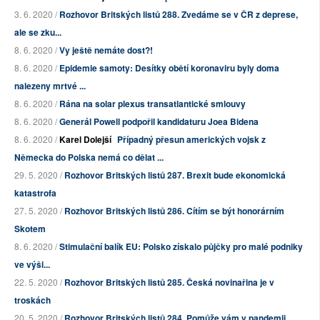
3. 6. 2020 /
Rozhovor Britských listů 288. Zvedáme se v ČR z deprese,
ale se zku...
8. 6. 2020 /
Vy ještě nemáte dost?!
8. 6. 2020 /
Epidemie samoty: Desítky obětí koronaviru byly doma
nalezeny mrtvé ...
8. 6. 2020 /
Rána na solar plexus transatlantické smlouvy
8. 6. 2020 /
Generál Powell podpořil kandidaturu Joea Bidena
8. 6. 2020 /
Karel Dolejší
Případný přesun amerických vojsk z
Německa do Polska nemá co dělat ...
29. 5. 2020 /
Rozhovor Britských listů 287. Brexit bude ekonomická
katastrofa
27. 5. 2020 /
Rozhovor Britských listů 286. Cítím se být honorárním
Skotem
8. 6. 2020 /
Stimulační balík EU: Polsko získalo půjčky pro malé podniky
ve výši...
22. 5. 2020 /
Rozhovor Britských listů 285. Česká novinařina je v
troskách
20. 5. 2020 /
Rozhovor Britských listů 284. Pomůže vám v pandemii