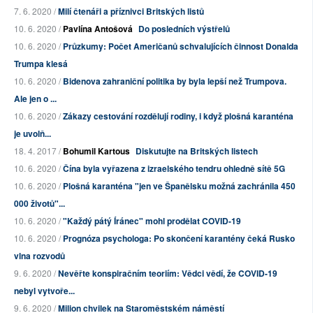
7. 6. 2020 /
Milí čtenáři a příznivci Britských listů
10. 6. 2020 /
Pavlína Antošová
Do posledních výstřelů
10. 6. 2020 /
Průzkumy: Počet Američanů schvalujících činnost Donalda
Trumpa klesá
10. 6. 2020 /
Bidenova zahraniční politika by byla lepší než Trumpova.
Ale jen o ...
10. 6. 2020 /
Zákazy cestování rozdělují rodiny, i když plošná karanténa
je uvolň...
18. 4. 2017 /
Bohumil Kartous
Diskutujte na Britských listech
10. 6. 2020 /
Čína byla vyřazena z izraelského tendru ohledně sítě 5G
10. 6. 2020 /
Plošná karanténa "jen ve Španělsku možná zachránila 450
000 životů"...
10. 6. 2020 /
"Každý pátý Íránec" mohl prodělat COVID-19
10. 6. 2020 /
Prognóza psychologa: Po skončení karantény čeká Rusko
vlna rozvodů
9. 6. 2020 /
Nevěřte konspiračním teoriím: Vědci vědí, že COVID-19
nebyl vytvoře...
9. 6. 2020 /
Milion chvilek na Staroměstském náměstí