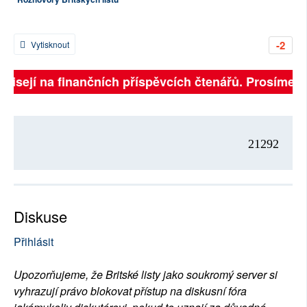
-2
Vytisknout
ávisejí na finančních příspěvcích čtenářů. Prosíme, př
21292
Diskuse
Přihlásit
Upozorňujeme, že Britské listy jako soukromý server si
vyhrazují právo blokovat přístup na diskusní fóra