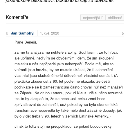
jakémukoliv diskutérovi, pokud to uznají za důvodné.
Komentáře
nejnovější
oblíbené
Jan Samohýl
1. kvě. 2020
0
Pane Beneši,
za mě ta analýza má některé slabiny. Souhlasím, že to hrozí,
ale upřímně, nedivím se obyčejným lidem, že jim skoupení
majetku u nás nepřipadá jako nebezpečí. Podle mě, aby to
vnímali jako hrozbu, by se muselo ukázat, že ti zahraniční
vlastníci jsou skutečně horší šéfové než vlastníci domácí. (A
praktická zkušenost z 90. let podle mě ukázala, že čeští
podnikatelé se k zaměstnancům často chovali hůř než manažeři
ze Západu. Na druhou stranu, pokud Klaus udělal něco rozumně,
tak to by alespoň to, že se nepokusil celou zemi hned
zprivatizovat do zahraničí, což pokud by se byla ekonomická
transformace nepovedla by také mělo dost závažné dopady, jak
bylo vidět třeba v 90. letech v zemích Latinské Ameriky.)
Jinak to totiž stojí na předpokladu, že pokud budou český