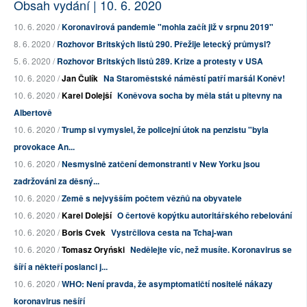
Obsah vydání | 10. 6. 2020
10. 6. 2020 /
Koronavirová pandemie "mohla začít již v srpnu 2019"
8. 6. 2020 /
Rozhovor Britských listů 290. Přežije letecký průmysl?
5. 6. 2020 /
Rozhovor Britských listů 289. Krize a protesty v USA
10. 6. 2020 /
Jan Čulík
Na Staroměstské náměstí patří maršál Koněv!
10. 6. 2020 /
Karel Dolejší
Koněvova socha by měla stát u pitevny na
Albertově
10. 6. 2020 /
Trump si vymyslel, že policejní útok na penzistu "byla
provokace An...
10. 6. 2020 /
Nesmyslně zatčení demonstranti v New Yorku jsou
zadržováni za děsný...
10. 6. 2020 /
Země s nejvyšším počtem vězňů na obyvatele
10. 6. 2020 /
Karel Dolejší
O čertově kopýtku autoritářského rebelování
10. 6. 2020 /
Boris Cvek
Vystrčilova cesta na Tchaj-wan
10. 6. 2020 /
Tomasz Oryński
Nedělejte víc, než musíte. Koronavirus se
šíří a někteří poslanci j...
10. 6. 2020 /
WHO: Není pravda, že asymptomatičtí nositelé nákazy
koronavirus nešíří