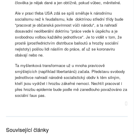
člověka je nějak dané a jen obtížně, pokud vůbec, měnitelné.
Ale v praxi třeba USA zdá se spíš směřuje k národnímu
socialismu než k feudalismu, kde doktrínou střední třídy bude
"pracovat je občanská povinnost vůči národu", a ta nahradí
dosavadní neoliberální doktrínu "práce vede k úspěchu a je
svobodnou volbou každého jednotlivce". Je to vidět v tom, že
prostě (prostřednictvím distribuce bailoutů a hrozby sociální
nejistoty) pošlou lidi násilím do práce, ať už se koronaviru
obávají nebo ne.
Ta myšlenková transformace už u mnoha pravicově
smýšlejících (například libertariánů) začala. Představu svobody
jednotlivce nahradí národně socialistický obdiv k těm silným,
kteří jsou vydržet i hrozbu zákeřné nemoci. Nechtít pracovat i
přes hrozbu epidemie bude podle mě zanedlouho považováno za
sociální faux pas.
Související články