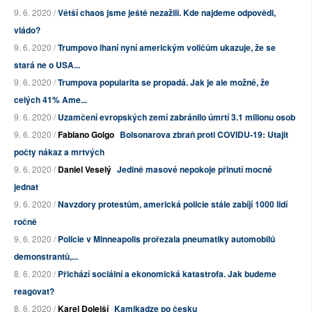
9. 6. 2020 /
Větší chaos jsme ještě nezažili. Kde najdeme odpovědi,
vládo?
9. 6. 2020 /
Trumpovo lhaní nyní americkým voličům ukazuje, že se
stará ne o USA...
9. 6. 2020 /
Trumpova popularita se propadá. Jak je ale možné, že
celých 41% Ame...
9. 6. 2020 /
Uzamčení evropských zemí zabránilo úmrtí 3.1 milionu osob
9. 6. 2020 /
Fabiano Golgo
Bolsonarova zbraň proti COVIDU-19: Utajit
počty nákaz a mrtvých
9. 6. 2020 /
Daniel Veselý
Jedině masové nepokoje přinutí mocné
jednat
9. 6. 2020 /
Navzdory protestům, americká policie stále zabíjí 1000 lidí
ročně
9. 6. 2020 /
Policie v Minneapolis prořezala pneumatiky automobilů
demonstrantů,...
8. 6. 2020 /
Přichází sociální a ekonomická katastrofa. Jak budeme
reagovat?
8. 6. 2020 /
Karel Dolejší
Kamikadze po česku