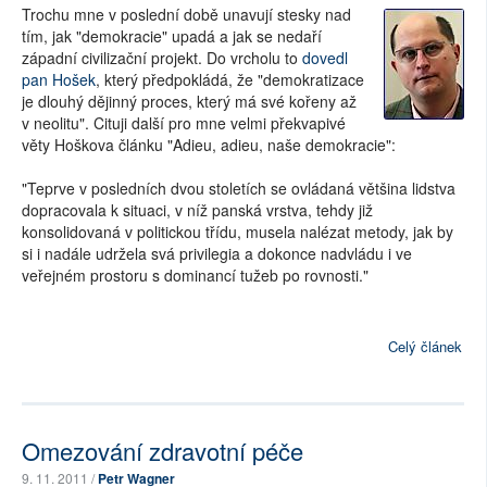
Trochu mne v poslední době unavují stesky nad
tím, jak "demokracie" upadá a jak se nedaří
západní civilizační projekt. Do vrcholu to
dovedl
pan Hošek
, který předpokládá, že "demokratizace
je dlouhý dějinný proces, který má své kořeny až
v neolitu". Cituji další pro mne velmi překvapivé
věty Hoškova článku "Adieu, adieu, naše demokracie":
"Teprve v posledních dvou stoletích se ovládaná většina lidstva
dopracovala k situaci, v níž panská vrstva, tehdy již
konsolidovaná v politickou třídu, musela nalézat metody, jak by
si i nadále udržela svá privilegia a dokonce nadvládu i ve
veřejném prostoru s dominancí tužeb po rovnosti."
Celý článek
Omezování zdravotní péče
9. 11. 2011 /
Petr Wagner