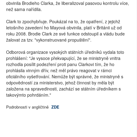
obvinila Brodieho Clarka, že liberalizoval pasovou kontrolu více,
než sama nařídila.
Clark to zpochybňuje. Poukázal na to, že opatření, z jejichž
letošního zavedení ho Mayová obvinila, platí v Británii už od
roku 2008. Brodie Clark ze své funkce odstoupil a vládu bude
žalovat za tzv. "vykonstruované propuštění".
Odborová organizace vysokých státních úředníků vydala toto
prohlášení: "Je vysoce překvapující, že se ministryně vnitra
rozhodla posílit podezření proti panu Clarkovi tím, že ho
prohlásila vinným dřív, než měl právo reagovat v rámci
oficiálního vyšetřování. Nemůže být správné, že ministryně s
odpovědností za ministerstvo, jehož činnost by měla být
založena na spravedlnosti, zachází se státním úředníkem s
takovýmto pohrdáním."
Podrobnosti v angličtině
ZDE