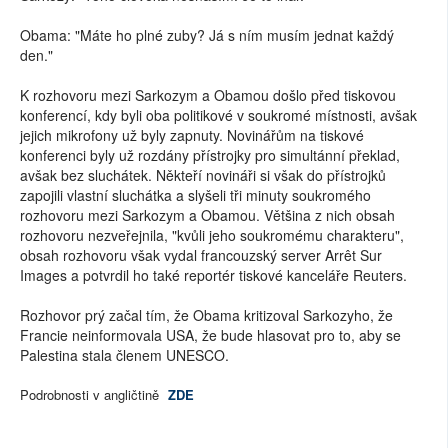
Obama: "Máte ho plné zuby? Já s ním musím jednat každý
den."
K rozhovoru mezi Sarkozym a Obamou došlo před tiskovou
konferencí, kdy byli oba politikové v soukromé místnosti, avšak
jejich mikrofony už byly zapnuty. Novinářům na tiskové
konferenci byly už rozdány přístrojky pro simultánní překlad,
avšak bez sluchátek. Někteří novináři si však do přístrojků
zapojili vlastní sluchátka a slyšeli tři minuty soukromého
rozhovoru mezi Sarkozym a Obamou. Většina z nich obsah
rozhovoru nezveřejnila, "kvůli jeho soukromému charakteru",
obsah rozhovoru však vydal francouzský server Arrêt Sur
Images a potvrdil ho také reportér tiskové kanceláře Reuters.
Rozhovor prý začal tím, že Obama kritizoval Sarkozyho, že
Francie neinformovala USA, že bude hlasovat pro to, aby se
Palestina stala členem UNESCO.
Podrobnosti v angličtině
ZDE