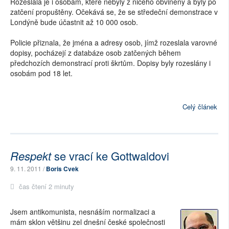
Rozeslala je i osobám, které nebyly z ničeho obviněny a byly po
zatčení propuštěny. Očekává se, že se středeční demonstrace v
Londýně bude účastnit až 10 000 osob.
Policie přiznala, že jména a adresy osob, jímž rozeslala varovné
dopisy, pocházejí z databáze osob zatčených během
předchozích demonstrací proti škrtům. Dopisy byly rozeslány i
osobám pod 18 let.
Celý článek
Respekt
se vrací ke Gottwaldovi
9. 11. 2011 /
Boris Cvek
čas čtení 2 minuty
Jsem antikomunista, nesnáším normalizaci a
mám sklon většinu zel dnešní české společnosti