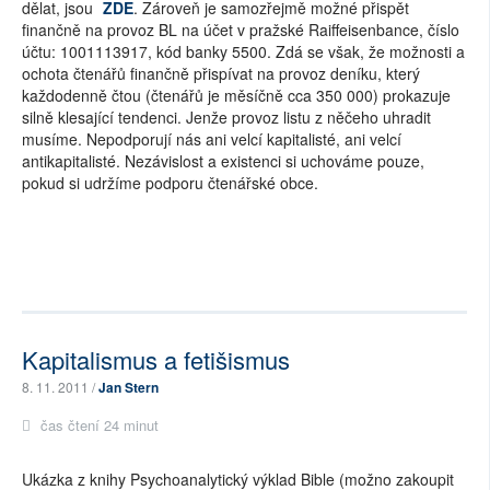
dělat, jsou
ZDE
. Zároveň je samozřejmě možné přispět
finančně na provoz BL na účet v pražské Raiffeisenbance, číslo
účtu: 1001113917, kód banky 5500. Zdá se však, že možnosti a
ochota čtenářů finančně přispívat na provoz deníku, který
každodenně čtou (čtenářů je měsíčně cca 350 000) prokazuje
silně klesající tendenci. Jenže provoz listu z něčeho uhradit
musíme. Nepodporují nás ani velcí kapitalisté, ani velcí
antikapitalisté. Nezávislost a existenci si uchováme pouze,
pokud si udržíme podporu čtenářské obce.
Kapitalismus a fetišismus
8. 11. 2011 /
Jan Stern
čas čtení 24 minut
Ukázka z knihy Psychoanalytický výklad Bible (možno zakoupit