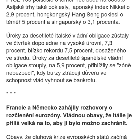
Asijské trhy také poklesly, japonský index Nikkei o
SOCIÁLNÍ SÍTĚ
2,9 procent, hongkongský Hang Seng poklesl o
téměř 5 procent a singapurský o 3,1 procenta.
RUBRIKY
Úroky za desetileté italské vládní obligace zůstaly
PLNÁ VERZE STRÁNEK
ve čtvrtek dopoledne na vysoké úrovni, 7,3
procent, blízko rekordu 7,5 procent, dosaženého
ve středu. Úroky za desetileté španělské vládní
obligace stouply, na 5,9 procent, přiblížily se "zóně
nebezpečí", kdy burzy ztrácejí důvěru ve
schopnost vlád vyhnout se bankrotu.
* * *
Francie a Německo zahájily rozhovory o
rozčlenění eurozóny. Vládnou obavy, že Itálie je
příliš velká na to, aby ji bylo možno zachránit.
Obavy, že dluhová krize evropských států začíná