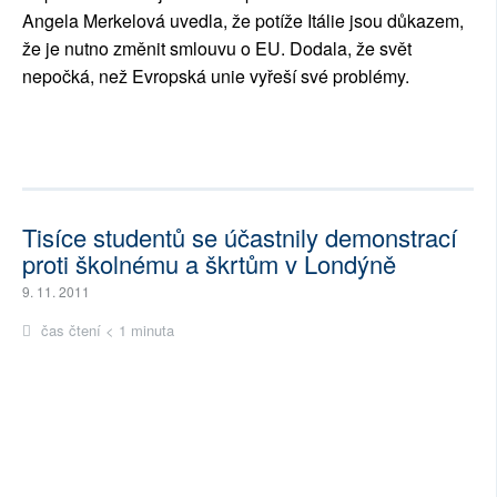
Angela Merkelová uvedla, že potíže Itálie jsou důkazem,
že je nutno změnit smlouvu o EU. Dodala, že svět
nepočká, než Evropská unie vyřeší své problémy.
Tisíce studentů se účastnily demonstrací
proti školnému a škrtům v Londýně
9. 11. 2011
čas čtení < 1 minuta