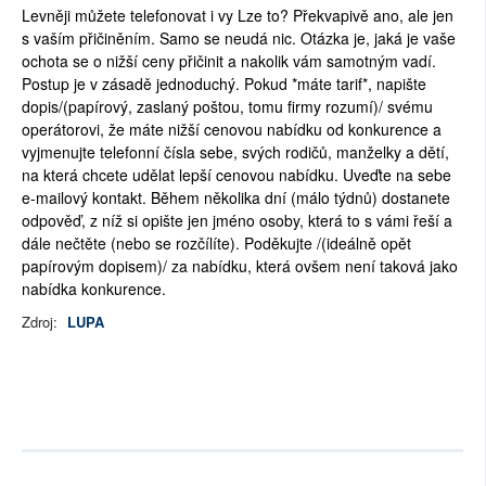
Levněji můžete telefonovat i vy Lze to? Překvapivě ano, ale jen
s vaším přičiněním. Samo se neudá nic. Otázka je, jaká je vaše
ochota se o nižší ceny přičinit a nakolik vám samotným vadí.
Postup je v zásadě jednoduchý. Pokud *máte tarif*, napište
dopis/(papírový, zaslaný poštou, tomu firmy rozumí)/ svému
operátorovi, že máte nižší cenovou nabídku od konkurence a
vyjmenujte telefonní čísla sebe, svých rodičů, manželky a dětí,
na která chcete udělat lepší cenovou nabídku. Uveďte na sebe
e-mailový kontakt. Během několika dní (málo týdnů) dostanete
odpověď, z níž si opište jen jméno osoby, která to s vámi řeší a
dále nečtěte (nebo se rozčílíte). Poděkujte /(ideálně opět
papírovým dopisem)/ za nabídku, která ovšem není taková jako
nabídka konkurence.
Zdroj:
LUPA