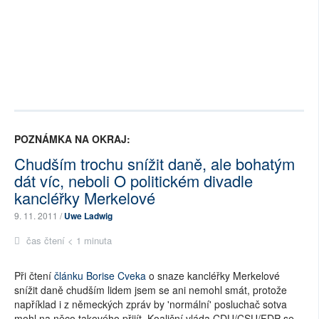
POZNÁMKA NA OKRAJ:
Chudším trochu snížit daně, ale bohatým
dát víc, neboli O politickém divadle
kancléřky Merkelové
9. 11. 2011 /
Uwe Ladwig
čas čtení < 1 minuta
Při čtení
článku Borise Cveka
o snaze kancléřky Merkelové
snížit daně chudším lidem jsem se ani nemohl smát, protože
například i z německých zpráv by 'normální' posluchač sotva
mohl na něco takového přijít. Koaliční vláda CDU/CSU/FDP se