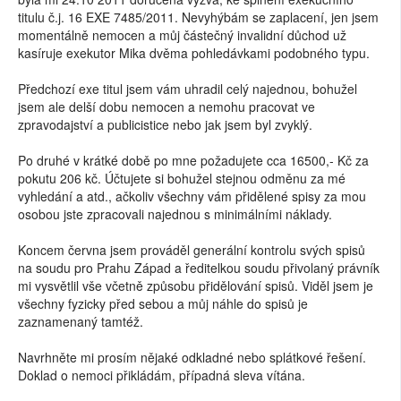
titulu č.j. 16 EXE 7485/2011. Nevyhýbám se zaplacení, jen jsem
momentálně nemocen a můj částečný invalidní důchod už
kasíruje exekutor Mika dvěma pohledávkami podobného typu.
Předchozí exe titul jsem vám uhradil celý najednou, bohužel
jsem ale delší dobu nemocen a nemohu pracovat ve
zpravodajství a publicistice nebo jak jsem byl zvyklý.
Po druhé v krátké době po mne požadujete cca 16500,- Kč za
pokutu 206 kč. Účtujete si bohužel stejnou odměnu za mé
vyhledání a atd., ačkoliv všechny vám přidělené spisy za mou
osobou jste zpracovali najednou s minimálními náklady.
Koncem června jsem prováděl generální kontrolu svých spisů
na soudu pro Prahu Západ a ředitelkou soudu přivolaný právník
mi vysvětlil vše včetně způsobu přidělování spisů. Viděl jsem je
všechny fyzicky před sebou a můj náhle do spisů je
zaznamenaný tamtéž.
Navrhněte mi prosím nějaké odkladné nebo splátkové řešení.
Doklad o nemoci přikládám, případná sleva vítána.