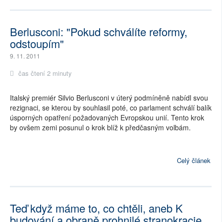
Berlusconi: "Pokud schválíte reformy,
odstoupím"
9. 11. 2011
čas čtení 2 minuty
Italský premiér Silvio Berlusconi v úterý podmíněně nabídl svou
rezignaci, se kterou by souhlasil poté, co parlament schválí balík
úsporných opatření požadovaných Evropskou unií. Tento krok
by ovšem zemi posunul o krok blíž k předčasným volbám.
Celý článek
Teď když máme to, co chtěli, aneb K
budování a obraně prohnilé stranokracie