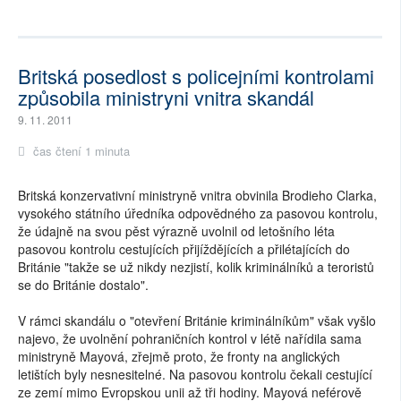
Britská posedlost s policejními kontrolami
způsobila ministryni vnitra skandál
9. 11. 2011
čas čtení 1 minuta
Britská konzervativní ministryně vnitra obvinila Brodieho Clarka,
vysokého státního úředníka odpovědného za pasovou kontrolu,
že údajně na svou pěst výrazně uvolnil od letošního léta
pasovou kontrolu cestujících přijíždějících a přilétajících do
Británie "takže se už nikdy nezjistí, kolik kriminálníků a teroristů
se do Británie dostalo".
V rámci skandálu o "otevření Británie kriminálníkům" však vyšlo
najevo, že uvolnění pohraničních kontrol v létě nařídila sama
ministryně Mayová, zřejmě proto, že fronty na anglických
letištích byly nesnesitelné. Na pasovou kontrolu čekali cestující
ze zemí mimo Evropskou unii až tři hodiny. Mayová neférově