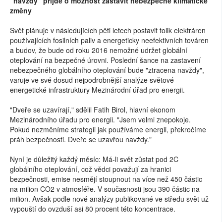
"navždy" přijde o možnost zastavit nebezpečné klimatické
změny
Svět plánuje v následujících pěti letech postavit tolik elektráren
používajících fosilních paliv a energeticky neefektivních továren
a budov, že bude od roku 2016 nemožné udržet globální
oteplování na bezpečné úrovni. Poslední šance na zastavení
nebezpečného globálního oteplování bude "ztracena navždy",
varuje ve své dosud nejpodrobnější analýze světové
energetické infrastruktury Mezinárodní úřad pro energii.
"Dveře se uzavírají," sdělil Fatih Birol, hlavní ekonom
Mezinárodního úřadu pro energii. "Jsem velmi znepokoje.
Pokud nezměníme strategii jak používáme energii, překročíme
práh bezpečnosti. Dveře se uzavřou navždy."
Nyní je důležitý každý měsíc: Má-li svět zůstat pod 2C
globálního oteplování, což vědci považují za hranici
bezpečnosti, emise nesmějí stoupnout na více než 450 částic
na milion CO2 v atmosféře. V současnosti jsou 390 částic na
milion. Avšak podle nové analýzy publikované ve středu svět už
vypouští do ovzduší asi 80 procent této koncentrace.