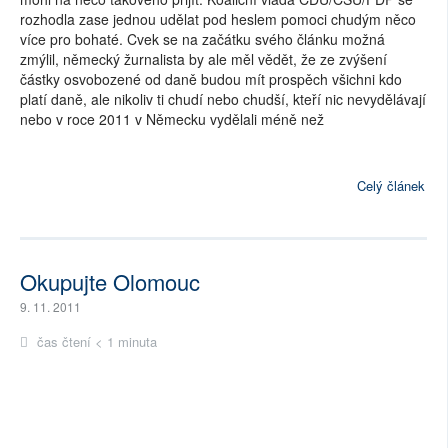
rozhodla zase jednou udělat pod heslem pomoci chudým něco
více pro bohaté. Cvek se na začátku svého článku možná
zmýlil, německý žurnalista by ale měl vědět, že ze zvýšení
částky osvobozené od daně budou mít prospěch všichni kdo
platí daně, ale nikoliv ti chudí nebo chudší, kteří nic nevydělávají
nebo v roce 2011 v Německu vydělali méně než
Celý článek
Okupujte Olomouc
9. 11. 2011
čas čtení < 1 minuta