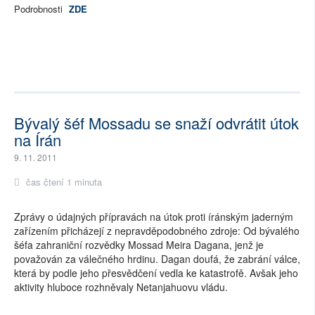
Podrobnosti
ZDE
Bývalý šéf Mossadu se snaží odvrátit útok
na Írán
9. 11. 2011
čas čtení 1 minuta
Zprávy o údajných přípravách na útok proti íránským jaderným
zařízením přicházejí z nepravděpodobného zdroje: Od bývalého
šéfa zahraniční rozvědky Mossad Meira Dagana, jenž je
považován za válečného hrdinu. Dagan doufá, že zabrání válce,
která by podle jeho přesvědčení vedla ke katastrofě. Avšak jeho
aktivity hluboce rozhněvaly Netanjahuovu vládu.