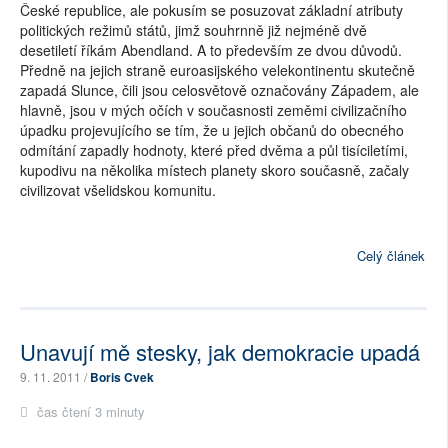
České republice, ale pokusím se posuzovat základní atributy
politických režimů států, jimž souhrnně již nejméně dvě
desetiletí říkám Abendland. A to především ze dvou důvodů.
Předně na jejich straně euroasijského velekontinentu skutečně
zapadá Slunce, čili jsou celosvětově označovány Západem, ale
hlavně, jsou v mých očích v současnosti zeměmi civilizačního
úpadku projevujícího se tím, že u jejich občanů do obecného
odmítání zapadly hodnoty, které před dvěma a půl tisíciletími,
kupodivu na několika místech planety skoro současně, začaly
civilizovat všelidskou komunitu.
Celý článek
Unavují mě stesky, jak demokracie upadá
9. 11. 2011 /
Boris Cvek
čas čtení 3 minuty