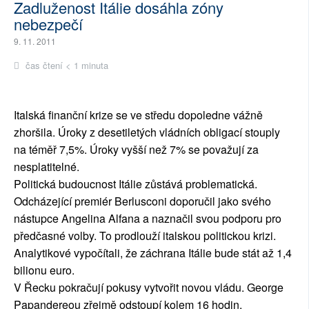
Zadluženost Itálie dosáhla zóny
nebezpečí
9. 11. 2011
čas čtení < 1 minuta
Italská finanční krize se ve středu dopoledne vážně
zhoršila. Úroky z desetiletých vládních obligací stouply
na téměř 7,5%. Úroky vyšší než 7% se považují za
nesplatitelné.
Politická budoucnost Itálie zůstává problematická.
Odcházející premiér Berlusconi doporučil jako svého
nástupce Angelina Alfana a naznačil svou podporu pro
předčasné volby. To prodlouží italskou politickou krizi.
Analytikové vypočítali, že záchrana Itálie bude stát až 1,4
bilionu euro.
V Řecku pokračují pokusy vytvořit novou vládu. George
Papandereou zřejmě odstoupí kolem 16 hodin.