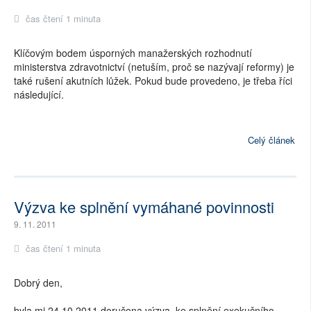
čas čtení 1 minuta
Klíčovým bodem úsporných manažerských rozhodnutí
ministerstva zdravotnictví (netuším, proč se nazývají reformy) je
také rušení akutních lůžek. Pokud bude provedeno, je třeba říci
následující.
Celý článek
Výzva ke splnění vymáhané povinnosti
9. 11. 2011
čas čtení 1 minuta
Dobrý den,
byla mi 24.10 2011 doručena výzva, ke splnění exekučního