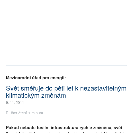
Mezinárodní úřad pro energii:
Svět směřuje do pěti let k nezastavitelným
klimatickým změnám
9. 11. 2011
čas čtení 1 minuta
Pokud nebude fosilní infrastruktura rychle změněna, svět