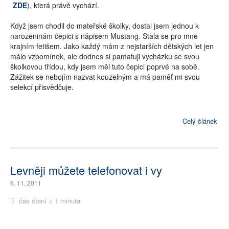
ZDE
), která právě vychází.
Když jsem chodil do mateřské školky, dostal jsem jednou k
narozeninám čepici s nápisem Mustang. Stala se pro mne
krajním fetišem. Jako každý mám z nejstarších dětských let jen
málo vzpomínek, ale dodnes si pamatuji vycházku se svou
školkovou třídou, kdy jsem měl tuto čepici poprvé na sobě.
Zážitek se nebojím nazvat kouzelným a má paměť mi svou
selekcí přisvědčuje.
Celý článek
Levněji můžete telefonovat i vy
9. 11. 2011
čas čtení < 1 minuta