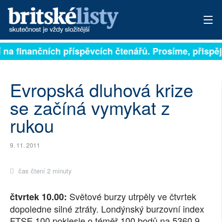
na finančních příspěvcích čtenářů. Prosíme, přispějte.
PŘIHLÁSIT
AKTUÁLNÍ VYDÁNÍ
Evropská dluhová krize
ARCHIV
se začíná vymykat z
rukou
ROZHOVORY
TÉMATA
9. 11. 2011
NEJČTENĚJŠÍ ZA 7 DNÍ
čas čtení 2 minuty
AUTOŘI
Světové burzy utrpěly ve čtvrtek
čtvrtek 10.00:
dopoledne silné ztráty. Londýnský burzovní index
PŘÍSPĚVKY NA PROVOZ
FTSE 100 poklesle o téměř 100 bodů na 5360.9