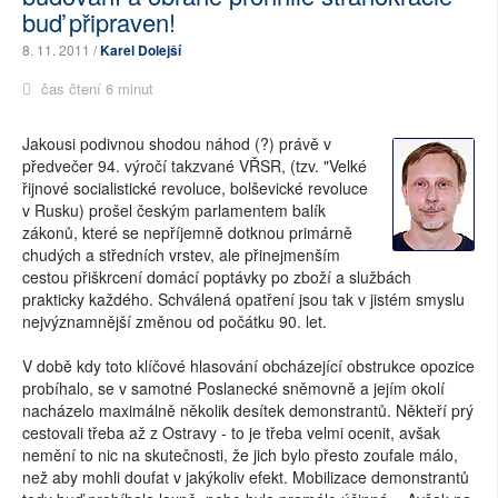
buď připraven!
8. 11. 2011 /
Karel Dolejší
čas čtení 6 minut
Jakousi podivnou shodou náhod (?) právě v
předvečer 94. výročí takzvané VŘSR, (tzv. "Velké
řijnové socialistické revoluce, bolševické revoluce
v Rusku) prošel českým parlamentem balík
zákonů, které se nepříjemně dotknou primárně
chudých a středních vrstev, ale přinejmenším
cestou přiškrcení domácí poptávky po zboží a službách
prakticky každého. Schválená opatření jsou tak v jistém smyslu
nejvýznamnější změnou od počátku 90. let.
V době kdy toto klíčové hlasování obcházející obstrukce opozice
probíhalo, se v samotné Poslanecké sněmovně a jejím okolí
nacházelo maximálně několik desítek demonstrantů. Někteří prý
cestovali třeba až z Ostravy - to je třeba velmi ocenit, avšak
nemění to nic na skutečnosti, že jich bylo přesto zoufale málo,
než aby mohli doufat v jakýkoliv efekt. Mobilizace demonstrantů