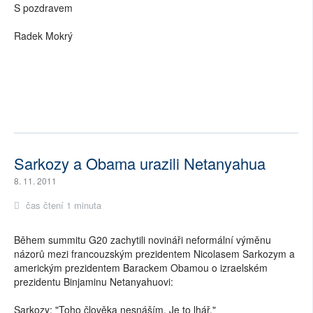
S pozdravem
Radek Mokrý
Sarkozy a Obama urazili Netanyahua
8. 11. 2011
čas čtení 1 minuta
Během summitu G20 zachytili novináři neformální výměnu
názorů mezi francouzským prezidentem Nicolasem Sarkozym a
americkým prezidentem Barackem Obamou o izraelském
prezidentu Binjaminu Netanyahuovi:
Sarkozy: "Toho člověka nesnáším. Je to lhář."