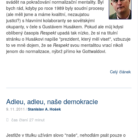
svádět na pokračování normalizační mentality. Byl
bych rád, kdyby po roce 1989 byly soudní procesy
(ale měli jsme a máme kvalitní, nezaujatou
justici?) s hlavními kolaboranty se sovětskými
okupanty, v čele s Gustávem Husákem. Pokud ale můj kdysi
oblíbený časopis
Respekt
upadá tak nízko, že si na titulní
stránku o Husákovi napíše "prezident, který měl viset", vzbuzuje
to ve mně dojem, že se
Respekt
svou mentalitou vrací nikoli
jenom do normalizace, nýbrž přímo ke Gottwaldovi.
Celý článek
Adieu, adieu, naše demokracie
9. 11. 2011 /
Stanislav A. Hošek
čas čtení 27 minut
Jestliže v titulku užívám slovo "naše", nehodlám psát pouze o