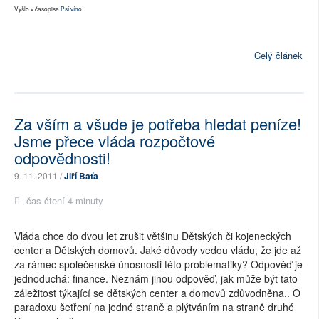
Vyšlo v časopise
Psí víno
Celý článek
Za vším a všude je potřeba hledat peníze!
Jsme přece vláda rozpočtové
odpovědnosti!
9. 11. 2011 /
Jiří Baťa
čas čtení 4 minuty
Vláda chce do dvou let zrušit většinu Dětských či kojeneckých
center a Dětských domovů. Jaké důvody vedou vládu, že jde až
za rámec společenské únosnosti této problematiky? Odpověď je
jednoduchá: finance. Neznám jinou odpověď, jak může být tato
záležitost týkající se dětských center a domovů zdůvodněna.. O
paradoxu šetření na jedné straně a plýtváním na straně druhé