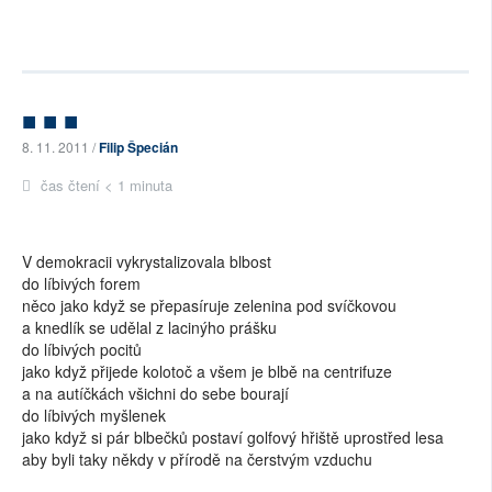
■ ■ ■
8. 11. 2011 /
Filip Špecián
čas čtení < 1 minuta
V demokracii vykrystalizovala blbost
do líbivých forem
něco jako když se přepasíruje zelenina pod svíčkovou
a knedlík se udělal z lacinýho prášku
do líbivých pocitů
jako když přijede kolotoč a všem je blbě na centrifuze
a na autíčkách všichni do sebe bourají
do líbivých myšlenek
jako když si pár blbečků postaví golfový hřiště uprostřed lesa
aby byli taky někdy v přírodě na čerstvým vzduchu