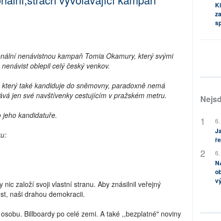
Kl
za
s
cionální nenávistnou kampaň Tomia Okamury, který svými
a nenávist oblepil celý český venkov.
 který také kandiduje do sněmovny, paradoxně nemá
vá jen své navštívenky cestujícím v pražském metru.
Nejsd
o jeho kandidatuře.
6.
Ja
u:
ře
6.
NA
ob
v
by nic založí svoji vlastní stranu. Aby znásilnil veřejný
ost, naši drahou demokracii.
 osobu. Billboardy po celé zemi. A také ,,bezplatné" noviny