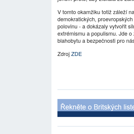
V tomto okamžiku totiž záleží n
demokratických,
proevropských 
polovinu - a dokázaly vytvořit si
extrémismu a populismu. Jde o 
blahobytu a bezpečnosti pro ná
Zdroj
ZDE