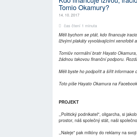
Tomio Okamury?
14. 10. 2017
čas čtení 1 minuta
Měli bychom se ptát, kdo financuje ira
lživými plakáty vyvolávajícími xenofobii 
Tomiův normální bratr Hayato Okamura,
žádnou takovou finanční podporu. Rozdá
Měli byste ho podpořit a šířit informace 
Toto píše Hayato Okamura na Facebook
PROJEKT
,,Politický podnikatel", oligarcha, si jako
prostor, náš společný stát, naši společn
,,Naleje" pak milióny do reklamy na svoji