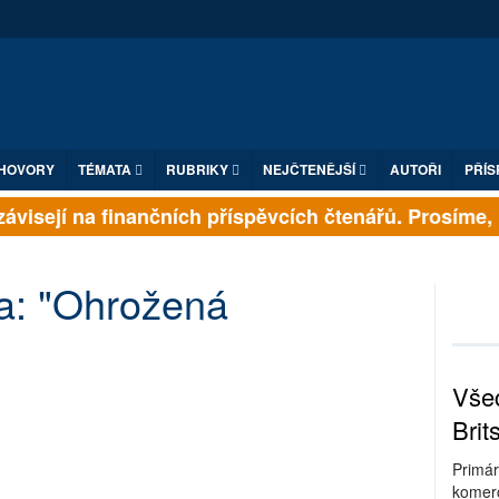
HOVORY
TÉMATA
RUBRIKY
NEJČTENĚJŠÍ
AUTOŘI
PŘÍS
ně závisejí na finančních příspěvcích čtenářů. Prosíme
a: "Ohrožená
Všec
Brit
Primár
komerc