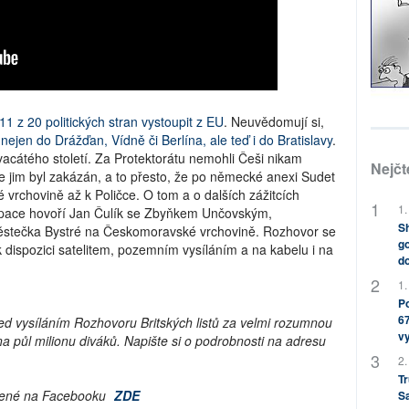
1 z 20 politických stran vystoupit z EU
. Neuvědomují si,
nejen do Drážďan, Vídně či Berlína, ale teď i do Bratislavy
.
vacátého století. Za Protektorátu nemohli Češi nikam
Nejčt
e jim byl zakázán, a to přesto, že po německé anexi Sudet
rchovině až k Poličce. O tom a o dalších zážitcích
1.
kupace hovoří Jan Čulík se Zbyňkem Unčovským,
Sh
tečka Bystré na Českomoravské vrchovině. Rozhovor se
go
e k dispozici satelitem, pozemním vysíláním a na kabelu i na
do
1.
Po
67
řed vysíláním Rozhovoru Britských listů za velmi rozumnou
v
 půl milionu diváků. Napište si o podrobnosti na adresu
2.
Tr
líbené na Facebooku
ZDE
S