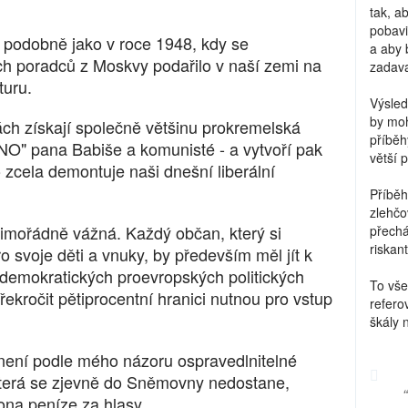
tak, a
pobavi
, podobně jako v roce 1948, kdy se
a aby 
h poradců z Moskvy podařilo v naší zemi na
zadava
turu.
Výsled
by moh
ách získají společně většinu prokremelská
příběh
NO" pana Babiše a komunisté - a vytvoří pak
větší 
o zcela demontuje naši dnešní liberální
Příběh
zlehčo
 mimořádně vážná. Každý občan, který si
přechá
riskant
 svoje děti a vnuky, by především měl jít k
 demokratických proevropských politických
To vše
překročit pětiprocentní hranici nutnou pro vstup
refero
škály 
 není podle mého názoru ospravedlniteln
é
, která se zjevně do Sněmovny nedostane,
ona peníze za hlasy.