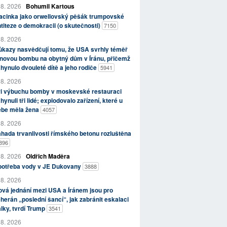
 8. 2026
Bohumil Kartous
acinka jako orwellovský pěšák trumpovské
titeze o demokracii (o skutečnosti)
7150
 8. 2026
kazy nasvědčují tomu, že USA svrhly téměř
novou bombu na obytný dům v Íránu, přičemž
hynulo dvouleté dítě a jeho rodiče
5941
 8. 2026
ři výbuchu bomby v moskevské restauraci
hynuli tři lidé; explodovalo zařízení, které u
ebe měla žena
4057
 8. 2026
hada trvanlivosti římského betonu rozluštěna
896
 8. 2026
Oldřich Maděra
potřeba vody v JE Dukovany
3888
 8. 2026
vá jednání mezi USA a Íránem jsou pro
herán „poslední šancí“, jak zabránit eskalaci
lky, tvrdí Trump
3541
 8. 2026