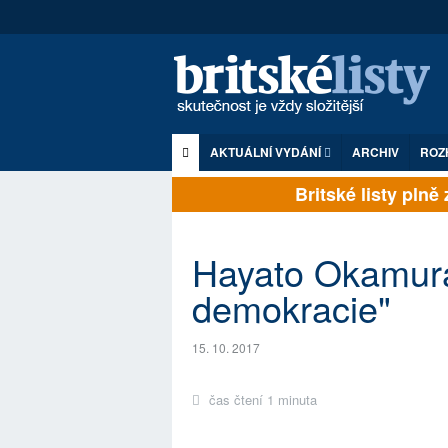
AKTUÁLNÍ VYDÁNÍ
ARCHIV
ROZ
Britské listy pl
Hayato Okamur
demokracie"
15. 10. 2017
čas čtení 1 minuta