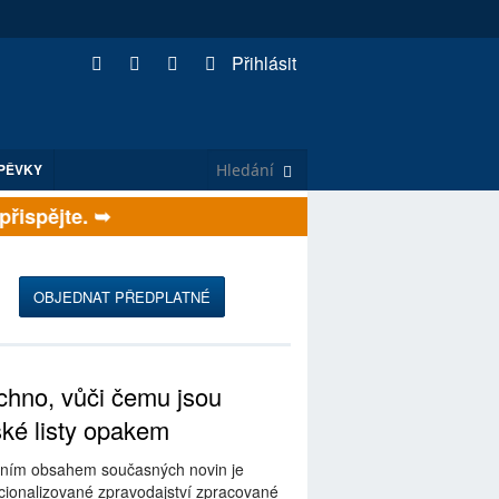
Přihlásit
PĚVKY
, přispějte. ➥
OBJEDNAT PŘEDPLATNÉ
hno, vůči čemu jsou
ské listy opakem
ním obsahem současných novin je
ionalizované zpravodajství zpracované