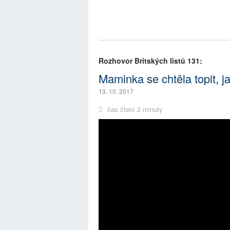
Rozhovor Britských listů 131:
Maminka se chtěla topit, j
13. 10. 2017
čas čtení 2 minuty