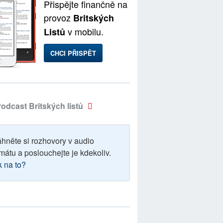
Přispějte finančně na
provoz
Britských
v mobilu.
Listů
CHCI PŘISPĚT
odcast Britských listů
áhněte si rozhovory v audio
mátu a poslouchejte je kdekoliv.
k na to?