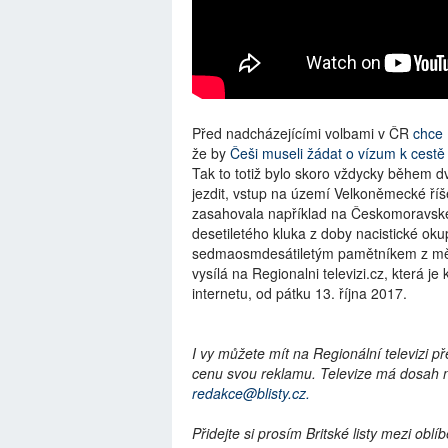
Před nadcházejícími volbami v ČR
chce 1
že by
Češi museli žádat o vízum k cestě 
Tak to totiž bylo skoro vždycky během d
jezdit, vstup na území Velkoněmecké říš
zasahovala například na Českomoravské v
desetiletého kluka z doby nacistické o
sedmaosmdesátiletým pamětníkem z měs
vysílá na Regionalni televizi.cz, která j
internetu, od pátku 13. října 2017.
I vy můžete mít na Regionální televizi p
cenu svou reklamu. Televize má dosah na
redakce@blisty.cz.
Přidejte si prosím Britské listy mezi ob