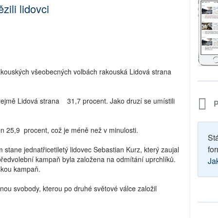
ili lidovci
rakouských všeobecných volbách rakouská Lidová strana
ejmě Lidová strana 31,7 procent. Jako druzí se umístili
P
en 25,9 procent, což je méně než v minulosti.
St
for
tane jednatřicetiletý lidovec Sebastian Kurz, který zaujal
o předvolební kampaň byla založena na odmítání uprchlíků.
Ja
mskou kampaň.
ranou svobody, kterou po druhé světové válce založil