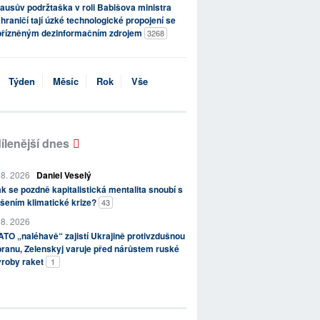
ausův podržtaška v roli Babišova ministra
hraničí tají úzké technologické propojení se
přízněným dezinformačním zdrojem
3268
Týden
Měsíc
Rok
Vše
ílenější dnes
 8. 2026
Daniel Veselý
k se pozdně kapitalistická mentalita snoubí s
šením klimatické krize?
43
 8. 2026
TO „naléhavě“ zajistí Ukrajině protivzdušnou
ranu, Zelenskyj varuje před nárůstem ruské
ýroby raket
1