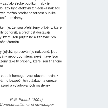
by zaujalo široké publikum, aby je
lo, aby bylo efektivní z hlediska nákladů
bylo možno prodat pozornost publika
telům reklamy.
kem je, že jsou přehlíženy příběhy, které
ly pohoršit, a přednost dostávají
y, které jsou přijatelné a zábavné pro
počet čtenářů.
y, jejichž zpracování je nákladné, jsou
vány nebo opomíjeny, nevšímavě jsou
zeny také ty příběhy, které jsou finančně
ní.
 vede k homogenizaci obsahu novin, k
vání o bezpečných otázkách a omezení
názorů a vyjadřovaných myšlenek.
R.G. Picard, (2004)
“Commercialism and newspaper