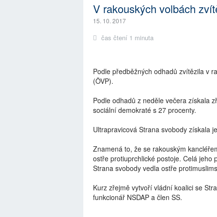
V rakouských volbách zvítěz
15. 10. 2017
čas čtení 1 minuta
Podle předběžných odhadů zvítězila v 
(ÖVP).
Podle odhadů z neděle večera získala zř
sociální demokraté s 27 procenty.
Ultrapravicová Strana svobody získala j
Znamená to, že se rakouským kancléřem s
ostře protiuprchlické postoje. Celá jeh
Strana svobody vedla ostře protimusli
Kurz zřejmě vytvoří vládní koalici se St
funkcionář NSDAP a člen SS.