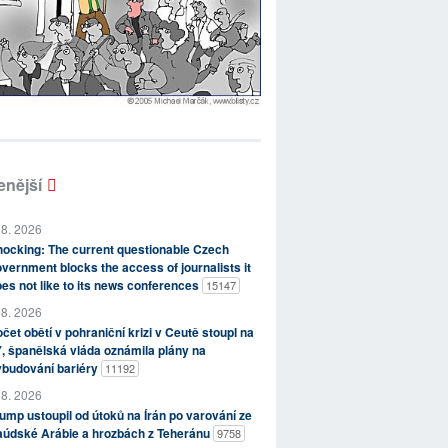
enější
 8. 2026
ocking: The current questionable Czech
vernment blocks the access of journalists it
es not like to its news conferences
15147
 8. 2026
čet obětí v pohraniční krizi v Ceutě stoupl na
, španělská vláda oznámila plány na
ybudování bariéry
11192
 8. 2026
ump ustoupil od útoků na Írán po varování ze
aúdské Arábie a hrozbách z Teheránu
9758