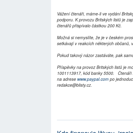
Vážení čtenáři,
máme-li ve vydání Britsk
podporu. K provozu Britských listů je za
čtenářů přispívalo částkou 200 Kč.
Možná si nemyslíte, že je v českém prostř
setkávají v reakcích některých občanů, 
Pokud takový názor zastáváte, pak samo
Příspěvky na provoz Britských listů je m
1001113917, kód banky 5500. Čtenáři mo
na adrese
www.paypal.com
po jednoduch
redakce@blisty.cz.
Kdo financuje lživou, irac