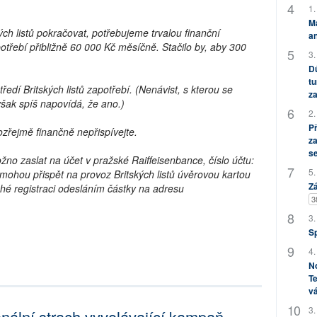
1.
M
ých listů pokračovat, potřebujeme trvalou finanční
an
potřebí přibližně 60 000 Kč měsíčně. Stačilo by, aby 300
3.
Dů
tu
edí Britských listů zapotřebí. (Nenávist, s kterou se
za
však spíš napovídá, že ano.)
2.
P
zřejmě finančně nepřispívejte.
za
s
ožno zaslat na účet v pražské Raiffeisenbance, číslo účtu:
5.
hou přispět na provoz Britských listů úvěrovou kartou
Zá
é registraci odesláním částky na adresu
3
3.
S
4.
No
Te
vá
3.
ionální,strach vyvolávající kampaň