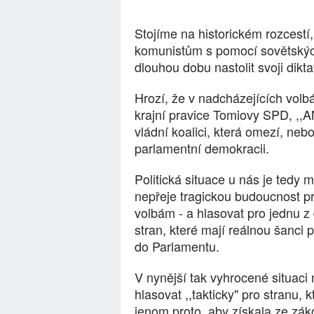
Stojíme na historickém rozcestí
komunistům s pomocí sovětskýc
dlouhou dobu nastolit svoji dikta
Hrozí, že v nadcházejících volb
krajní pravice Tomiovy SPD, ,,A
vládní koalici, která omezí, neb
parlamentní demokracii.
Politická situace u nás je tedy
nepřeje tragickou budoucnost pro
volbám - a hlasovat pro jednu z
stran, které mají reálnou šanci 
do Parlamentu.
V nynější tak vyhrocené situaci
hlasovat ,,takticky" pro stranu
jenom proto, aby získala ze zák