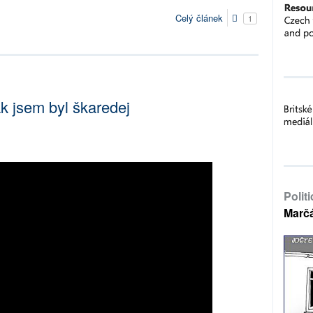
Celý článek
1
ak jsem byl škaredej
Polit
Marč