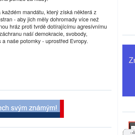
a každém mandátu, který získá některá z
stran - aby jich měly dohromady více než
lnou hráz proti tvrdě dotírajícímu agresívnímu
záchranu naší demokracie, svobody,
s a naše potomky - uprostřed Evropy.