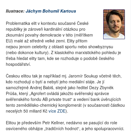
Ilustrace:
Jáchym Bohumil Kartous
Problematika elit v kontextu současné České
republiky je zároveň kardinální otázkou pro
zkoumání povahy demokracie v této (měřítkem
EU) malé až středně velké zemi. Elity přitom
nejsou jenom celebrity z oblasti sportu nebo showbyznysu
(nebo dokonce kultury). Z klasického marxistického pohledu je
třeba hledat elity tam, kde se rozhoduje o podobě českého
hospodářství.
Českou elitou tak je například mj. Jaromír Soukup včetně těch,
kdo rozhodují o bytí a nebytí jeho mediální stáje. Je jí
samozřejmě Andrej Babiš, stejně jako ředitel Dezy Zbyněk
Průša, který „Agrofert ovládá jakožto svěřenský správce
svěřenského fondu AB private trust“ a vedení bank úvěrujících
tento zemědělsko-chemický konglomerát (v současnosti částkou
necelých 50 miliard Kč
více ZDE
).
Elitou je především Petr Kellner, nedávno se pasující do role
osvíceného obhájce „tradičních hodnot“, a jeho spolupracovníci.