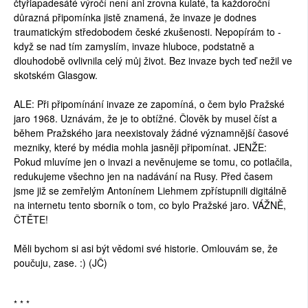
čtyřiapadesáté výročí není ani zrovna kulaté, ta každoroční
důrazná připomínka jistě znamená, že invaze je dodnes
traumatickým středobodem české zkušenosti. Nepopírám to -
když se nad tím zamyslím, invaze hluboce, podstatně a
dlouhodobě ovlivnila celý můj život. Bez invaze bych teď nežil ve
skotském Glasgow.
ALE: Při připomínání invaze ze zapomíná, o čem bylo Pražské
jaro 1968. Uznávám, že je to obtížné. Člověk by musel číst a
během Pražského jara neexistovaly žádné významnější časové
mezniky, které by média mohla jasněji připomínat. JENŽE:
Pokud mluvíme jen o invazi a nevěnujeme se tomu, co potlačila,
redukujeme všechno jen na nadávání na Rusy. Před časem
jsme již se zemřelým Antonínem Liehmem zpřístupnili digitálně
na internetu tento sborník o tom, co bylo Pražské jaro. VÁŽNĚ,
ČTĚTE!
Měli bychom si asi být vědomi své historie. Omlouvám se, že
poučuju, zase. :) (JČ)
* * *