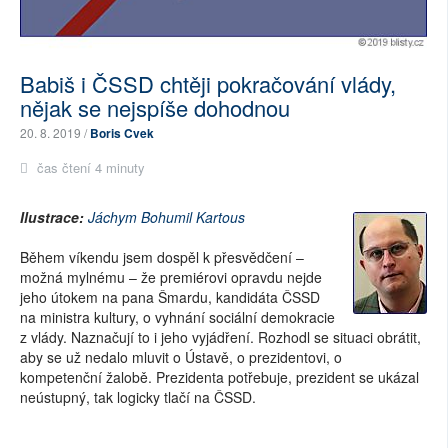
Babiš i ČSSD chtěji pokračování vlády,
nějak se nejspíše dohodnou
20. 8. 2019 /
Boris Cvek
čas čtení 4 minuty
Ilustrace:
Jáchym Bohumil Kartous
Během víkendu jsem dospěl k přesvědčení –
možná mylnému – že premiérovi opravdu nejde
jeho útokem na pana Šmardu, kandidáta ČSSD
na ministra kultury, o vyhnání sociální demokracie
z vlády. Naznačují to i jeho vyjádření. Rozhodl se situaci obrátit,
aby se už nedalo mluvit o Ústavě, o prezidentovi, o
kompetenční žalobě. Prezidenta potřebuje, prezident se ukázal
neústupný, tak logicky tlačí na ČSSD.