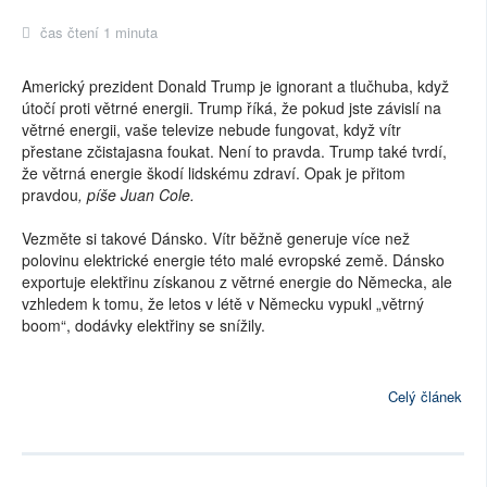
čas čtení 1 minuta
Americký prezident Donald Trump je ignorant a tlučhuba, když
útočí proti větrné energii. Trump říká, že pokud jste závislí na
větrné energii, vaše televize nebude fungovat, když vítr
přestane zčistajasna foukat. Není to pravda. Trump také tvrdí,
že větrná energie škodí lidskému zdraví. Opak je přitom
pravdou
, píše Juan Cole.
Vezměte si takové Dánsko. Vítr běžně generuje více než
polovinu elektrické energie této malé evropské země. Dánsko
exportuje elektřinu získanou z větrné energie do Německa, ale
vzhledem k tomu, že letos v létě v Německu vypukl „větrný
boom“, dodávky elektřiny se snížily.
Celý článek