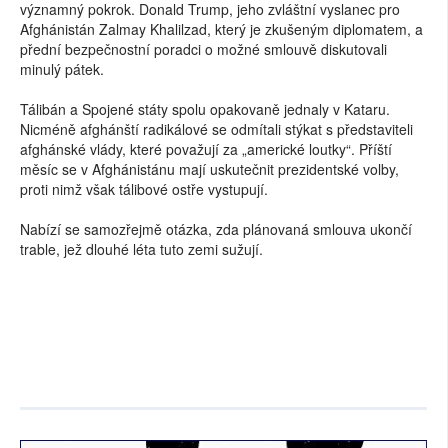
významný pokrok. Donald Trump, jeho zvláštní vyslanec pro
Afghánistán
Zalmay Khalilzad, který je zkušeným diplomatem, a
přední bezpečnostní poradci o možné smlouvě diskutovali
minulý pátek.
Tálibán a Spojené státy spolu opakovaně jednaly v Kataru.
Nicméně afghánští radikálové se odmítali stýkat s představiteli
afghánské vlády, které považují za „americké loutky“. Příští
měsíc se v Afghánistánu mají uskutečnit prezidentské volby,
proti nimž však tálibové ostře vystupují.
Nabízí se samozřejmě otázka, zda plánovaná smlouva ukončí
trable, jež dlouhé léta tuto zemi sužují.