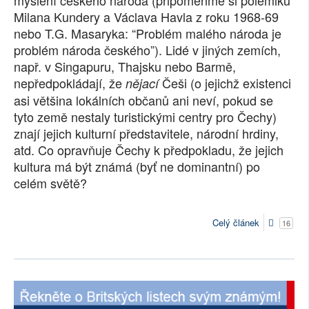
myšlení českého národa (připomeňme si polemiku
Milana Kundery a Václava Havla z roku 1968-69
nebo T.G. Masaryka: “Problém malého národa je
problém národa českého”). Lidé v jiných zemích,
např. v Singapuru, Thajsku nebo Barmě,
nepředpokládají, že
Češi (o jejichž existenci
nějací
asi většina lokálních občanů ani neví, pokud se
tyto země nestaly turistickými centry pro Čechy)
znají jejich kulturní představitele, národní hrdiny,
atd. Co opravňuje Čechy k předpokladu, že jejich
kultura má být známá (byť ne dominantní) po
celém světě?
Celý článek
16