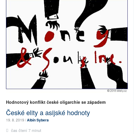
Hodnotový konflikt české oligarchie se západem
České elity a asijské hodnoty
19. 8. 2019 /
Albín Sybera
čas čtení 7 minut