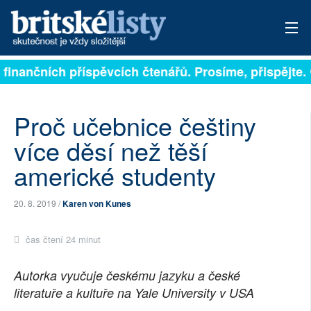
na finančních příspěvcích čtenářů. Prosíme, přispějte.
PŘIHLÁSIT
AKTUÁLNÍ VYDÁNÍ
Proč učebnice češtiny
ARCHIV
více děsí než těší
americké studenty
ROZHOVORY
TÉMATA
20. 8. 2019 /
Karen von Kunes
NEJČTENĚJŠÍ ZA 7 DNÍ
čas čtení 24 minut
AUTOŘI
Autorka vyučuje českému jazyku a české
literatuře a kultuře na Yale University v USA
PŘÍSPĚVKY NA PROVOZ