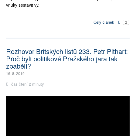
vnuky sestavit vy.
Celý článek
2
Rozhovor Britských listů 233. Petr Pithart:
Proč byli politikové Pražského jara tak
zbabělí?
16. 8. 2019
čas čtení 2 minuty