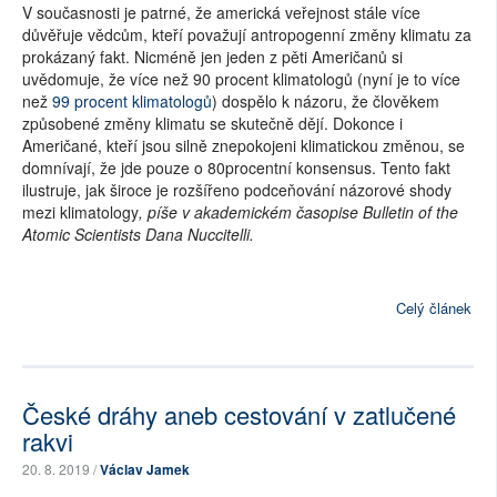
V současnosti je patrné, že americká veřejnost stále více
důvěřuje vědcům, kteří považují antropogenní změny klimatu za
prokázaný fakt. Nicméně jen jeden z pěti Američanů si
uvědomuje, že více než 90 procent klimatologů (nyní je to více
než
99 procent klimatologů
) dospělo k názoru, že člověkem
způsobené změny klimatu se skutečně dějí. Dokonce i
Američané, kteří jsou silně znepokojeni klimatickou změnou, se
domnívají, že jde pouze o 80procentní konsensus. Tento fakt
ilustruje, jak široce je rozšířeno podceňování názorové shody
mezi klimatology
, píše v akademickém časopise Bulletin of the
Atomic Scientists Dana Nuccitelli.
Celý článek
České dráhy aneb cestování v zatlučené
rakvi
20. 8. 2019 /
Václav Jamek