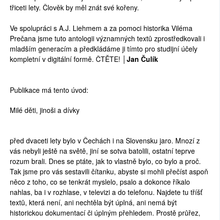
třiceti lety. Člověk by měl znát své kořeny.
Ve spolupráci s A.J. Liehmem a za pomoci historika Viléma
Prečana jsme tuto antologii významných textů zprostředkovali i
mladším generacím a předkládáme ji tímto pro studijní účely
kompletní v digitální formě. ČTĚTE!
│Jan Čulík
Publikace má tento úvod:
Milé děti, jinoši a dívky
před dvaceti lety bylo v Čechách i na Slovensku jaro. Mnozí z
vás nebyli ještě na světě, jiní se sotva batolili, ostatní teprve
rozum brali. Dnes se ptáte, jak to vlastně bylo, co bylo a proč.
Tak jsme pro vás sestavili čítanku, abyste si mohli přečíst aspoň
něco z toho, co se tenkrát myslelo, psalo a dokonce říkalo
nahlas, ba i v rozhlase, v televizi a do telefonu. Najdete tu tříšť
textů, která není, ani nechtěla být úplná, ani nemá být
historickou dokumentací či úplným přehledem. Prostě průřez,