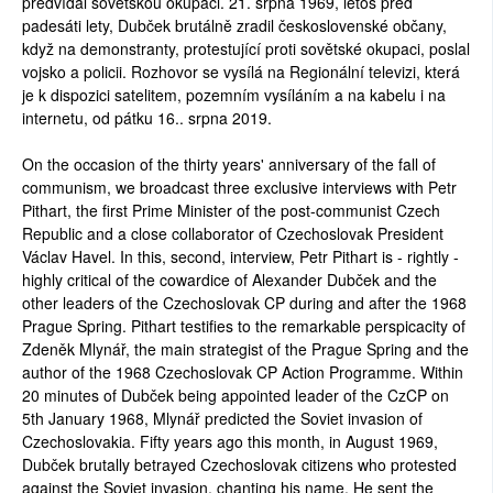
předvídal sovětskou okupaci. 21. srpna 1969, letos před
padesáti lety, Dubček brutálně zradil československé občany,
když na demonstranty, protestující proti sovětské okupaci, poslal
vojsko a policii. Rozhovor se vysílá na Regionální televizi, která
je k dispozici satelitem, pozemním vysíláním a na kabelu i na
internetu, od pátku 16.. srpna 2019.
On the occasion of the thirty years' anniversary of the fall of
communism, we broadcast three exclusive interviews with Petr
Pithart, the first Prime Minister of the post-communist Czech
Republic and a close collaborator of Czechoslovak President
Václav Havel. In this, second, interview, Petr Pithart is - rightly -
highly critical of the cowardice of Alexander Dubček and the
other leaders of the Czechoslovak CP during and after the 1968
Prague Spring. Pithart testifies to the remarkable perspicacity of
Zdeněk Mlynář, the main strategist of the Prague Spring and the
author of the 1968 Czechoslovak CP Action Programme. Within
20 minutes of Dubček being appointed leader of the CzCP on
5th January 1968, Mlynář predicted the Soviet invasion of
Czechoslovakia. Fifty years ago this month, in August 1969,
Dubček brutally betrayed Czechoslovak citizens who protested
against the Soviet invasion, chanting his name. He sent the