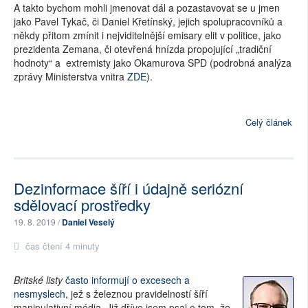
A takto bychom mohli jmenovat dál a pozastavovat se u jmen
jako Pavel Tykač, či Daniel Křetínský, jejich spolupracovníků a
někdy přitom zmínit i nejviditelnější emisary elit v politice, jako
prezidenta Zemana, či otevřená hnízda propojující „tradiční
hodnoty“ a extremisty jako Okamurova SPD (podrobná analýza
zprávy Ministerstva vnitra
ZDE
).
Celý článek
Dezinformace šíří i údajně seriózní
sdělovací prostředky
19. 8. 2019 /
Daniel Veselý
čas čtení 4 minuty
Britské listy
často informují o excesech a
nesmyslech
, jež s železnou pravidelností šíří
manipulativní média. Již dříve jsem psal o tom, že