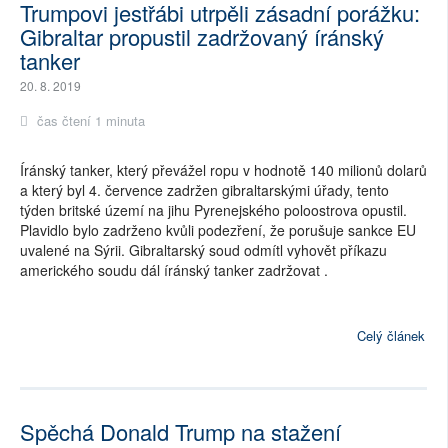
Trumpovi jestřábi utrpěli zásadní porážku:
Gibraltar propustil zadržovaný íránský
tanker
20. 8. 2019
čas čtení 1 minuta
Íránský tanker, který převážel ropu v hodnotě 140 milionů dolarů
a který byl 4. července zadržen gibraltarskými úřady, tento
týden britské území na jihu Pyrenejského poloostrova opustil.
Plavidlo bylo zadrženo kvůli podezření, že porušuje sankce EU
uvalené na Sýrii. Gibraltarský soud odmítl vyhovět příkazu
amerického soudu dál íránský tanker
zadržovat
.
Celý článek
Spěchá Donald Trump na stažení