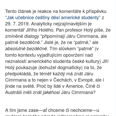
SOCIÁLNÍ SÍTĚ
Tento článek je reakce na komentáře k příspěvku
“
Jak učebnice češtiny děsí americké studenty
” z
RUBRIKY
29. 7. 2019. Analyticky nejzajímavějším je
komentář Jiřího Holého. Pan profesor Holý píše, že
PLNÁ VERZE STRÁNEK
zmíněné dialogy “připomínají Járu Cimrmana, ale
patrně bezděčně.” Jisté je, že ne “patrně,” ale
. Tím slůvkem “patrně” (v
absolutně bezděčně
tomto kontextu vyjadřujícím opovržení nad
neznalostí amerického studenta české kultury) Jiří
Holý poukazuje (bohužel dogmaticky) na to, že
předpokládá, že téměř každý má znát Járu
Cimrmana a to nejen v Čechách, v Evropě, ale i
jinde na světě. Proč by lidé v Americe, Číně či
Austrálii měli znát
Járu Cimrmana?
jakéhosi
A tím jsme zase—ať chceme či nechceme—u