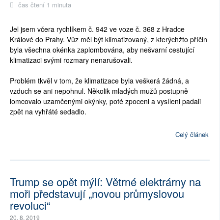
čas čtení 1 minuta
Jel jsem včera rychlíkem č. 942 ve voze č. 368 z Hradce
Králové do Prahy. Vůz měl být klimatizovaný, z kterýchžto příčin
byla všechna okénka zaplombována, aby nešvarní cestující
klimatizaci svými rozmary nenarušovali.
Problém tkvěl v tom, že klimatizace byla veškerá žádná, a
vzduch se ani nepohnul. Několik mladých mužů postupně
lomcovalo uzamčenými okýnky, poté zpoceni a vysíleni padali
zpět na vyhřáté sedadlo.
Celý článek
Trump se opět mýlí: Větrné elektrárny na
moři představují „novou průmyslovou
revoluci“
20. 8. 2019