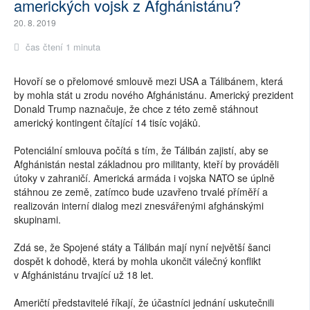
amerických vojsk z Afghánistánu?
20. 8. 2019
čas čtení 1 minuta
Hovoří se o přelomové smlouvě mezi USA a Tálibánem, která
by mohla stát u zrodu nového Afghánistánu. Americký prezident
Donald Trump naznačuje, že chce z této země stáhnout
americký kontingent čítající 14 tisíc vojáků.
Potenciální smlouva počítá s tím, že Tálibán zajistí, aby se
Afghánistán nestal základnou pro militanty, kteří by prováděli
útoky v zahraničí. Americká armáda i vojska NATO se úplně
stáhnou ze země, zatímco bude uzavřeno trvalé příměří a
realizován interní dialog mezi znesvářenými afghánskými
skupinami.
Zdá se, že Spojené státy a Tálibán mají nyní největší šanci
dospět k dohodě, která by mohla ukončit válečný konflikt
v Afghánistánu trvající už 18 let.
Američtí představitelé říkají, že účastníci jednání uskutečnili