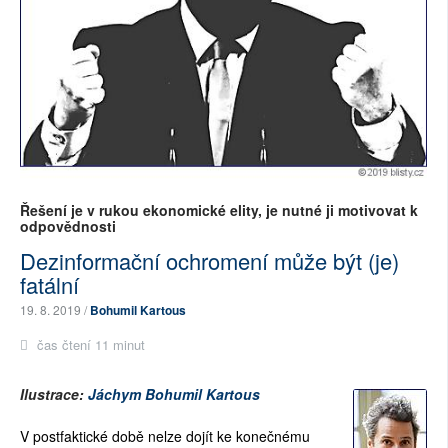
Řešení je v rukou ekonomické elity, je nutné ji motivovat k
odpovědnosti
Dezinformační ochromení může být (je)
fatální
19. 8. 2019 /
Bohumil Kartous
čas čtení 11 minut
Ilustrace:
Jáchym Bohumil Kartous
V postfaktické době nelze dojít ke konečnému