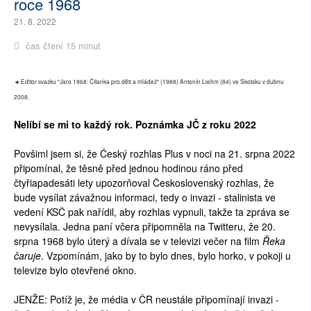
roce 1968
21. 8. 2022
čas čtení 15 minut
◄ Editor svazku "Jaro 1968: Čítanka pro děti a mládež" (1988) Antonín Liehm (84) ve Skotsku v dubnu
2008.
Nelíbí se mi to každý rok. Poznámka JČ z roku 2022
Povšiml jsem si, že Český rozhlas Plus v noci na 21. srpna 2022
připomínal, že těsně před jednou hodinou ráno před
čtyřiapadesáti lety upozorňoval Československý rozhlas, že
bude vysílat závažnou informaci, tedy o invazi - stalinista ve
vedení KSČ pak nařídil, aby rozhlas vypnuli, takže ta zpráva se
nevysílala. Jedna paní včera připomněla na Twitteru, že 20.
srpna 1968 bylo úterý a dívala se v televizi večer na film
Řeka
čaruje
. Vzpomínám, jako by to bylo dnes, bylo horko, v pokoji u
televize bylo otevřené okno.
JENŽE: Potíž je, že média v ČR neustále připomínají invazi -