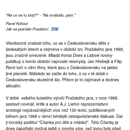
"Na co se tu stojí?" - "Na svobodu, paní."
Pavel Kohout
Jak se posílalo Poselství
ZDE
Všeobecné znalosti toho, co se v Československu dělo v
šedesátých letech a zejména v období tzv. Pražského jara 1968,
jsou značně omezené.
Mladá fronta Dnes
a
Lidové noviny
publikují o tomto období naprosté nesmysly, Jan Hřebejk a Filip
Renč točí o něm filmy, které jsou o Československu na jakési
jiné planetě. Málokdo se začte do toho, o co v té době v
Československu skutečně šlo. Přitom je to zajímavé a dodnes
aktuální.
V době velkého kulatého výročí Pražského jara, v roce 1988,
sestavil novinář, kritik a autor A.J. Liehm reprezentativní
antologii nejzávažnějších více než 130 textů, publikovaných
během jara 1968 v rámci tehdejší celospolečenské diskuse. Dal
ji ironický podtitul "Čítanka pro děti a mládež". Této Čítanky je
dnes zapotřebí možná ještě o mnoho více, než tomu bylo před