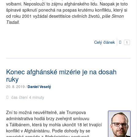
volbami. Neposlouží to zájmu afghánského lidu. Naopak je toto
špinavé spiknutí ponechá na pospas krutému konfliktu, který si
od roku 2001 vyžádal desetitisíce civilních životů,
píše Simon
Tisdall.
Celý článek
1
Konec afghánské mizérie je na dosah
ruky
20. 8. 2019 /
Daniel Veselý
čas čtení 4 minuty
Zní to možná neuvěřitelně, ale Trumpova
administrativa hodlá brzy zveřejnit smlouvu
s Tálibánem, která by mohla ukončit 18 let trvající
konflikt v Afghánistánu. Podle dohody by se
americká armáda z Afghánistánu postupně