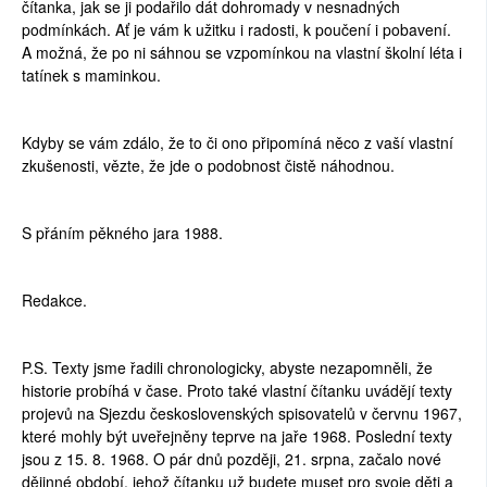
čítanka, jak se ji podařilo dát dohromady v nesnadných
podmínkách. Ať je vám k užitku i radosti, k poučení i pobavení.
A možná, že po ni sáhnou se vzpomínkou na vlastní školní léta i
tatínek s maminkou.
Kdyby se vám zdálo, že to či ono připomíná něco z vaší vlastní
zkušenosti, vězte, že jde o podobnost čistě náhodnou.
S přáním pěkného jara 1988.
Redakce.
P.S. Texty jsme řadili chronologicky, abyste nezapomněli, že
historie probíhá v čase. Proto také vlastní čítanku uvádějí texty
projevů na Sjezdu československých spisovatelů v červnu 1967,
které mohly být uveřejněny teprve na jaře 1968. Poslední texty
jsou z 15. 8. 1968. O pár dnů později, 21. srpna, začalo nové
dějinné období, jehož čítanku už budete muset pro svoje děti a