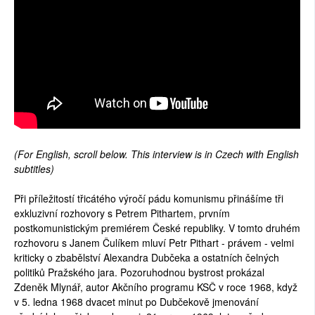
(For English, scroll below. This interview is in Czech with English
subtitles)
Při příležitostí třicátého výročí pádu komunismu přinášíme tři
exkluzivní rozhovory s Petrem Pithartem, prvním
postkomunistickým premiérem České republiky. V tomto druhém
rozhovoru s Janem Čulíkem mluví Petr Pithart - právem - velmi
kriticky o zbabělství Alexandra Dubčeka a ostatních čelných
politiků Pražského jara. Pozoruhodnou bystrost prokázal
Zdeněk Mlynář, autor Akčního programu KSČ v roce 1968, když
v 5. ledna 1968 dvacet minut po Dubčekově jmenování