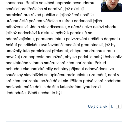
konsensu. Realita se stává naprosto nesoudorou
směsicí protiřečících si narativů, jež existují
paralelně pro různá publika a jejichž "reálnost" je
určena čistě počtem věřících a mírou oddanosti jejich
náboženství. Jde o stav dissensu, v němž nelze nalézt shodu,
jelikož nedochází k diskusi, nýbrž k paralelně se
odehrávajícímu, permanentnímu potvrzování určitého dogmatu.
Volání po kritickém uvažování či mediální gramotnosti, jež by
umožnily tuto paralelnost překonat, chápu, na druhou stranu
považuju za naprosto nemožné, aby se podařilo nabýt čehokoliv
podstatného v tomto směru v krátkém horizontu. Pokud
nebudou ekonomické elity ochotny přijmout odpovědnost za
současný stav blížící se úplněmu racionálnímu zatmění, není v
krátkém horizontu možné dělat nic. Přitom právě v krátkodobém
horizontu může dojít k dalším katastrofám typu brexit.
Jednoduše. Stačí nechat to být...
Celý článek
8