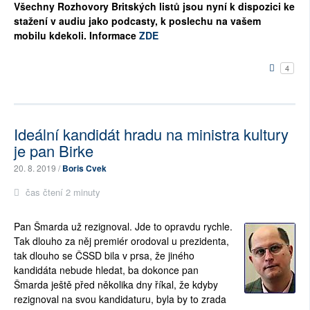
Všechny Rozhovory Britských listů jsou nyní k dispozici ke
stažení v audiu jako podcasty, k poslechu na vašem
mobilu kdekoli. Informace
ZDE
4
Ideální kandidát hradu na ministra kultury
je pan Birke
20. 8. 2019 /
Boris Cvek
čas čtení 2 minuty
Pan Šmarda už rezignoval. Jde to opravdu rychle.
Tak dlouho za něj premiér orodoval u prezidenta,
tak dlouho se ČSSD bila v prsa, že jiného
kandidáta nebude hledat, ba dokonce pan
Šmarda ještě před několika dny říkal, že kdyby
rezignoval na svou kandidaturu, byla by to zrada