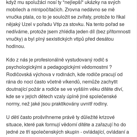
když mu spolužáci nosí ty "nejlepší" ukázky na svých
mobilech a minipočítačích. Zrovna nedávno se mě
vnučka ptala, co to je souložit se zvířaty, protože to říkal
nějaký Uzel v pořadu Vtip za stovku. Na tento pořad se
nedíváme, protože jsem zhlédla jeden díl (bez přítomnosti
vnučky) a byl plný sexistických vtipů před desátou
hodinou.
Kdo z nás je profesionálně vystudovaný rodič s
psychologickými a pedagogickými vědomostmi ?
Rodičovská výchova v rodinách, kde rodiče pracují od
rána do noci často včetně víkendů, nemůže zachytit
doutnající požár a rodiče se ve vyšším věku dítěte diví,
kde se v jejich dětech vzaly úplně jiné společenské
normy, než jaké jsou praktikovány uvnitř rodiny.
U dětí často prošvihneme právě ty důležité krizové
situace, které pak formují vědomí dítěte a zařazují ho do
jedné ze tří společenských skupin - ovládající, ovládaní a