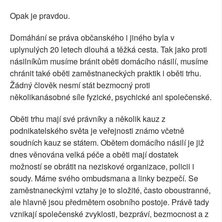
Opak je pravdou.
Domáhání se práva občanského i jiného byla v
uplynulých 20 letech dlouhá a těžká cesta. Tak jako proti
násilníkům musíme bránit oběti domácího násilí, musíme
chránit také oběti zaměstnaneckých praktik i oběti trhu.
Žádný člověk nesmí stát bezmocný proti
několikanásobné síle fyzické, psychické ani společenské.
Oběti trhu mají své právníky a několik kauz z
podnikatelského světa je veřejnosti známo včetně
soudních kauz se státem. Obětem domácího násilí je již
dnes věnována velká péče a oběti mají dostatek
možností se obrátit na neziskové organizace, policii i
soudy. Máme svého ombudsmana a linky bezpečí. Se
zaměstnaneckými vztahy je to složité, často oboustranné,
ale hlavně jsou předmětem osobního postoje. Právě tady
vznikají společenské zvyklosti, bezpráví, bezmocnost a z