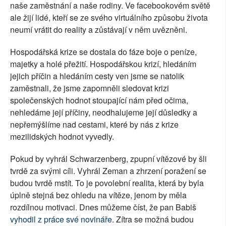
naše zaměstnání a naše rodiny. Ve facebookovém světě
ale žijí lidé, kteří se ze svého virtuálního způsobu života
neumí vrátit do reality a zůstávají v něm uvězněni.
Hospodářská krize se dostala do fáze boje o peníze,
majetky a holé přežití. Hospodářskou krizí, hledáním
jejich příčin a hledáním cesty ven jsme se natolik
zaměstnali, že jsme zapomněli sledovat krizi
společenských hodnot stoupající nám před očima,
nehledáme její příčiny, neodhalujeme její důsledky a
nepřemýšlíme nad cestami, které by nás z krize
mezilidských hodnot vyvedly.
Pokud by vyhrál Schwarzenberg, zpupní vítězové by šli
tvrdě za svými cíli. Vyhrál Zeman a zhrzení poražení se
budou tvrdě mstít. To je povolební realita, která by byla
úplně stejná bez ohledu na vítěze, jenom by měla
rozdílnou motivaci. Dnes můžeme číst, že pan Babiš
vyhodil z práce své novináře
. Zítra se možná budou