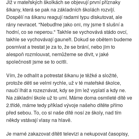
Již v mateřských školkách se objevují první příznaky
šikany, která se pak na základních školách rozvíjí.
Dospělí na šikanu reagují radami typu diskutovat, ale
rány nevracet. "Nebuďme jako oni, my jsme ti slušní a
hodní, co se neperou." Takhle se vychovává stádo ovcí,
takhle se vychovávají gauneři. Dokud se obětem budeme
posmívat a trestat je za to, že se brání, nebo jim to
alespoň rozmlouvat, nemůžeme se divit, v jaké
společnosti jsme se to ocitli.
Vím, že odhalit a potrestat šikanu je těžké a složité,
protože děti se velmi rychle, už v té mateřské školce,
naučí lhát a rozeznávat, kdy se jim lež vyplatí a kdy ne.
Na základní škole už to umí. Máme doma osmileté dítě ve
2.třídě, máme tedy příklad vývoje našeho dítěte přímo
před sebou. To, co si naše dítě nosí ze školy, nad tím
někdy vstávají vlasy na hlavě.
Je marné zakazovat dítěti televizi a nekupovat časopisy,