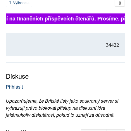
0
Vytisknout
jí na finančních příspěvcích čtenářů. Prosíme, přispěj
34422
Diskuse
Přihlásit
Upozorňujeme, že Britské listy jako soukromý server si
vyhrazují právo blokovat přístup na diskusní fóra
jakémukoliv diskutérovi, pokud to uznají za důvodné.