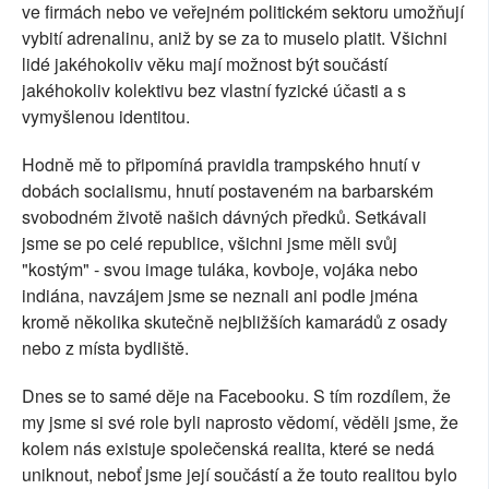
ve firmách nebo ve veřejném politickém sektoru umožňují
vybití adrenalinu, aniž by se za to muselo platit. Všichni
lidé jakéhokoliv věku mají možnost být součástí
jakéhokoliv kolektivu bez vlastní fyzické účasti a s
vymyšlenou identitou.
Hodně mě to připomíná pravidla trampského hnutí v
dobách socialismu, hnutí postaveném na barbarském
svobodném životě našich dávných předků. Setkávali
jsme se po celé republice, všichni jsme měli svůj
"kostým" - svou image tuláka, kovboje, vojáka nebo
indiána, navzájem jsme se neznali ani podle jména
kromě několika skutečně nejbližších kamarádů z osady
nebo z místa bydliště.
Dnes se to samé děje na Facebooku. S tím rozdílem, že
my jsme si své role byli naprosto vědomí, věděli jsme, že
kolem nás existuje společenská realita, které se nedá
uniknout, neboť jsme její součástí a že touto realitou bylo