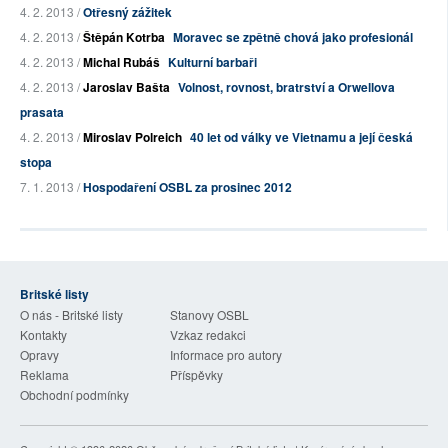
4. 2. 2013 /
Otřesný zážitek
4. 2. 2013 /
Štěpán Kotrba
Moravec se zpětně chová jako profesionál
4. 2. 2013 /
Michal Rubáš
Kulturní barbaři
4. 2. 2013 /
Jaroslav Bašta
Volnost, rovnost, bratrství a Orwellova
prasata
4. 2. 2013 /
Miroslav Polreich
40 let od války ve Vietnamu a její česká
stopa
7. 1. 2013 /
Hospodaření OSBL za prosinec 2012
Britské listy
O nás - Britské listy
Stanovy OSBL
Kontakty
Vzkaz redakci
Opravy
Informace pro autory
Reklama
Příspěvky
Obchodní podmínky