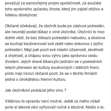
považují za samozřejmý projev společnosti, za součást
toho správného způsobu života, který jim zajistí obživu a
lidskou důstojnost.
Občané očekávají, že útočník bude po zásluze potrestán,
ale neumějí podat důkaz o vině útočníka. Útočníci to moc
dobře vědí, že bez důkazů potrestáni nebudou, a doslova
se kochají bezbranností své oběti nebo dokonce z jejího
potrestání. Mají pak pocit své vlastní úžasnosti, skvělosti
a chytrosti, a chápou svou výhru jako správnou cestu
životem. Jejich dravé šikanující jednání se v posledních
letech přeneslo do kultury soukromých i státních firem,
proto mají mnozí občané pocit, že se v těchto firmách
jedná o otrokářskou firemní kulturu.
Jak útočníkovi prokázat jeho vinu ?
Většinou to opravdu není možné. Ještě za mého mládí
jsme si takové věci vyřizovali ručně a stručně. Nešlo o to,