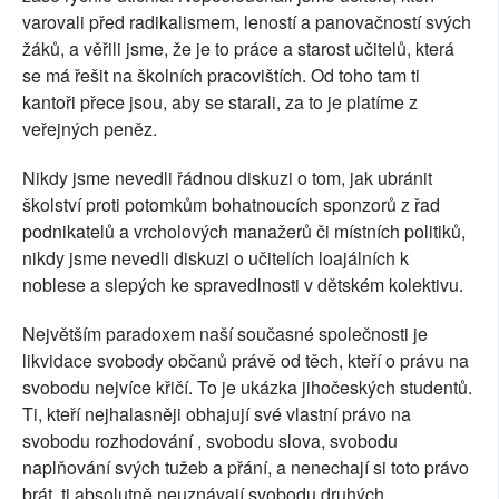
varovali před radikalismem, leností a panovačností svých
žáků, a věřili jsme, že je to práce a starost učitelů, která
se má řešit na školních pracovištích. Od toho tam ti
kantoři přece jsou, aby se starali, za to je platíme z
veřejných peněz.
Nikdy jsme nevedli řádnou diskuzi o tom, jak ubránit
školství proti potomkům bohatnoucích sponzorů z řad
podnikatelů a vrcholových manažerů či místních politiků,
nikdy jsme nevedli diskuzi o učitelích loajálních k
noblese a slepých ke spravedlnosti v dětském kolektivu.
Největším paradoxem naší současné společnosti je
likvidace svobody občanů právě od těch, kteří o právu na
svobodu nejvíce křičí. To je ukázka jihočeských studentů.
Ti, kteří nejhalasněji obhajují své vlastní právo na
svobodu rozhodování , svobodu slova, svobodu
naplňování svých tužeb a přání, a nenechají si toto právo
brát, ti absolutně neuznávají svobodu druhých.