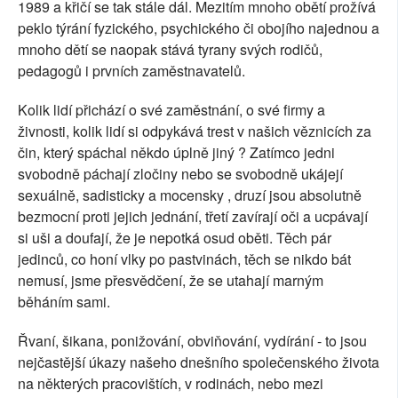
1989 a křičí se tak stále dál. Mezitím mnoho obětí prožívá
peklo týrání fyzického, psychického či obojího najednou a
mnoho dětí se naopak stává tyrany svých rodičů,
pedagogů i prvních zaměstnavatelů.
Kolik lidí přichází o své zaměstnání, o své firmy a
živnosti, kolik lidí si odpykává trest v našich věznicích za
čin, který spáchal někdo úplně jiný ? Zatímco jedni
svobodně páchají zločiny nebo se svobodně ukájejí
sexuálně, sadisticky a mocensky , druzí jsou absolutně
bezmocní proti jejich jednání, třetí zavírají oči a ucpávají
si uši a doufají, že je nepotká osud oběti. Těch pár
jedinců, co honí vlky po pastvinách, těch se nikdo bát
nemusí, jsme přesvědčení, že se utahají marným
běháním sami.
Řvaní, šikana, ponižování, obviňování, vydírání - to jsou
nejčastější úkazy našeho dnešního společenského života
na některých pracovištích, v rodinách, nebo mezi