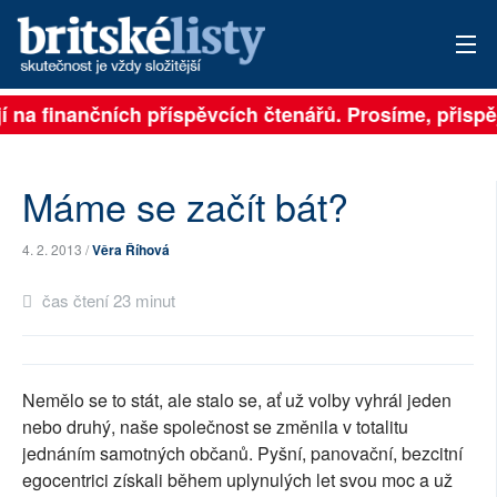
 na finančních příspěvcích čtenářů. Prosíme, přispějte
PŘIHLÁSIT
AKTUÁLNÍ VYDÁNÍ
Máme se začít bát?
ARCHIV
4. 2. 2013 /
Věra Říhová
ROZHOVORY
čas čtení 23 minut
TÉMATA
NEJČTENĚJŠÍ ZA 7 DNÍ
Nemělo se to stát, ale stalo se, ať už volby vyhrál jeden
AUTOŘI
nebo druhý, naše společnost se změnila v totalitu
jednáním samotných občanů. Pyšní, panovační, bezcitní
PŘÍSPĚVKY NA PROVOZ
egocentrici získali během uplynulých let svou moc a už