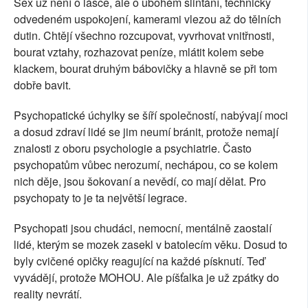
Sex už není o lásce, ale o ubohém slintání, technicky
odvedeném uspokojení, kamerami vlezou až do tělních
dutin. Chtějí všechno rozcupovat, vyvrhovat vnitřnosti,
bourat vztahy, rozhazovat peníze, mlátit kolem sebe
klackem, bourat druhým bábovičky a hlavně se při tom
dobře bavit.
Psychopatické úchylky se šíří společností, nabývají moci
a dosud zdraví lidé se jim neumí bránit, protože nemají
znalosti z oboru psychologie a psychiatrie. Často
psychopatům vůbec nerozumí, nechápou, co se kolem
nich děje, jsou šokovaní a nevědí, co mají dělat. Pro
psychopaty to je ta největší legrace.
Psychopati jsou chudáci, nemocní, mentálně zaostalí
lidé, kterým se mozek zasekl v batolecím věku. Dosud to
byly cvičené opičky reagující na každé písknutí. Teď
vyvádějí, protože MOHOU. Ale píšťalka je už zpátky do
reality nevrátí.