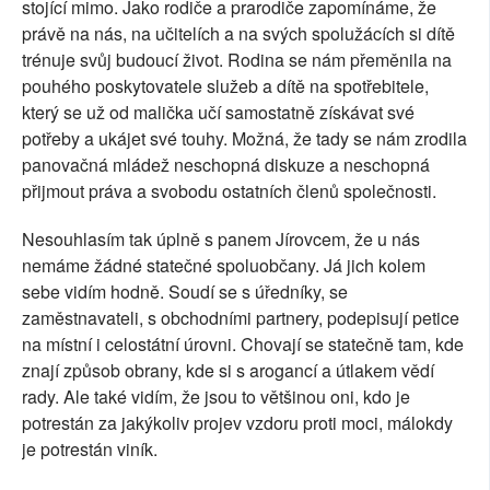
stojící mimo. Jako rodiče a prarodiče zapomínáme, že
právě na nás, na učitelích a na svých spolužácích si dítě
trénuje svůj budoucí život. Rodina se nám přeměnila na
pouhého poskytovatele služeb a dítě na spotřebitele,
který se už od malička učí samostatně získávat své
potřeby a ukájet své touhy. Možná, že tady se nám zrodila
panovačná mládež neschopná diskuze a neschopná
přijmout práva a svobodu ostatních členů společnosti.
Nesouhlasím tak úplně s panem Jírovcem, že u nás
nemáme žádné statečné spoluobčany. Já jich kolem
sebe vidím hodně. Soudí se s úředníky, se
zaměstnavateli, s obchodními partnery, podepisují petice
na místní i celostátní úrovni. Chovají se statečně tam, kde
znají způsob obrany, kde si s arogancí a útlakem vědí
rady. Ale také vidím, že jsou to většinou oni, kdo je
potrestán za jakýkoliv projev vzdoru proti moci, málokdy
je potrestán viník.