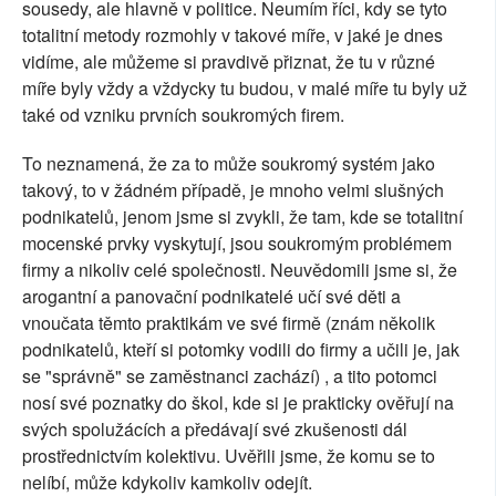
sousedy, ale hlavně v politice. Neumím říci, kdy se tyto
totalitní metody rozmohly v takové míře, v jaké je dnes
vidíme, ale můžeme si pravdivě přiznat, že tu v různé
míře byly vždy a vždycky tu budou, v malé míře tu byly už
také od vzniku prvních soukromých firem.
To neznamená, že za to může soukromý systém jako
takový, to v žádném případě, je mnoho velmi slušných
podnikatelů, jenom jsme si zvykli, že tam, kde se totalitní
mocenské prvky vyskytují, jsou soukromým problémem
firmy a nikoliv celé společnosti. Neuvědomili jsme si, že
arogantní a panovační podnikatelé učí své děti a
vnoučata těmto praktikám ve své firmě (znám několik
podnikatelů, kteří si potomky vodili do firmy a učili je, jak
se "správně" se zaměstnanci zachází) , a tito potomci
nosí své poznatky do škol, kde si je prakticky ověřují na
svých spolužácích a předávají své zkušenosti dál
prostřednictvím kolektivu. Uvěřili jsme, že komu se to
nelíbí, může kdykoliv kamkoliv odejít.