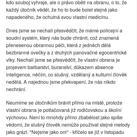
kdo souboj vyhraje, ale o právo oběti na obranu, o to, že
každý útočník věděl, že ho to bude bolet stejně jako
napadeného, že ochutná svou vlastní medicínu.
Dnes jsme se nechali přesvědčit, že máme policejní a
soudní systém, který nás bude chránit, což znamená
přenesenou obrannou péči, která z jedněch dělá
bezbranné ovečky a z druhých panovačné egocentrické
vlky. Nechali jsme se přesvědčit, že vlastní obrana je
projevem barbarství, buranství, důkazem absence
inteligence, něčím, co slušný, vzdělaný a kulturní člověk
nedělá. A najednou jsme překvapení, že nás nikdo
nechrání.
Neumíme se útočníkům bránit přímo na místě, protože
vlastní obrana je potlačovaná již rodičovskou a školní
výchovou. Není to mnohdy přímo zbabělost jako spíše
vědomí, že slušný člověk nemůže používat stejné metody
jako grázl. "Nejsme jako oni" - křičelo se již v listopadu