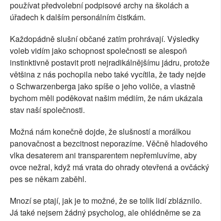
používat předvolební podpisové archy na školách a
úřadech k dalším personálním čistkám.
Každopádně slušní občané zatím prohrávají. Výsledky
voleb vidím jako schopnost společnosti se alespoň
instinktivně postavit proti nejradikálnějšímu jádru, protože
většina z nás pochopila nebo také vycítila, že tady nejde
o Schwarzenberga jako spíše o jeho voliče, a vlastně
bychom měli poděkovat našim médiím, že nám ukázala
stav naší společnosti.
Možná nám konečně dojde, že slušností a morálkou
panovačnost a bezcitnost neporazíme. Věčně hladového
vlka desaterem ani transparentem nepřemluvíme, aby
ovce nežral, když má vrata do ohrady otevřená a ovčácký
pes se někam zaběhl.
Mnozí se ptají, jak je to možné, že se tolik lidí zbláznilo.
Já také nejsem žádný psycholog, ale ohlédněme se za