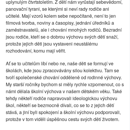
uplynulým čtvrtstoletím. Z dětí nám vyrůstají sebevědomí,
panovační tyrani, se kterými si neví rady rodiče ani
učitelé. Mají vzorů kolem sebe nepočítaně, není to jen
filmová tvorba, noviny a časopisy, jednání úředníků a
zaměstnavatelů, ale i chování mnohých rodičů. Bezradní
jsou rodiče, kteří se o dobrou výchovu svých dětí snaží,
protože jejich děti jsou vystaveni neustálému
rozhodování, komu mají věřit.
Ať se to učitelům líbí nebo ne, naše děti se formují ve
školách, kde jsou zpracovávány silou kolektivu. Tam se
tvoří společenské chování odděleně od rodinné výchovy.
My starší ročníky bychom si měly rychle vzpomenout, co s
námi dělala školní výchova v našem dětském věku. Také
tehdy někteří rodiče napravovali ideologickou výchovu
škol, někteří se bezmocně dívali, co se to z jejich dětí
stává, a jiní byli spokojení a školní výchovu podporovali,
protože v tom viděli úspěšnou cestu svých dětí životem.