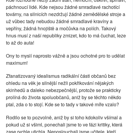
páchnoucí lidé. Kde nejsou žádné smradlavé rachotící
továrny, na silnicích nezdržují žádné zemědělské stroje a
už vůbec tady nebudou žádné smradlavé kravíny a
vepříny, žádná hnojiště a močůvka na polích. Takový
hnus musí z naší republiky zmizet, kdo to má čuchat, leze
to až do auta!
Ony to myslí naprosto vážně a jsou ochotné pro to udělat
maximum!
Zfanatizovaný idealismus radikální části občanů bez
ohledu na věk je silnější nežli pokřikování nějakých
skinhedů a daleko nebezpečnější, protože se prakticky
prolíná do života spoluobčanů, aniž by se těchto někdo
ptal, zda o to stojí. Kde se to tady v takové míře vzalo?
Rodilo se to pozvolně, aniž by si toho kdokoliv všímal a
pokud už si všiml, ponechali jsme to ve fázi kritiky, která
zase rychle utichla. Neposlouchali jsme učitele, kteří