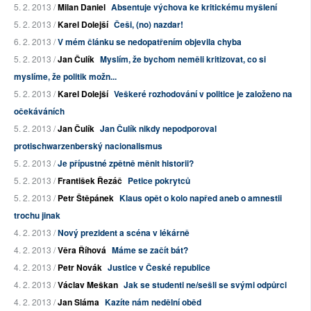
5. 2. 2013 /
Milan Daniel
Absentuje výchova ke kritickému myšlení
5. 2. 2013 /
Karel Dolejší
Češi, (no) nazdar!
6. 2. 2013 /
V mém článku se nedopatřením objevila chyba
5. 2. 2013 /
Jan Čulík
Myslím, že bychom neměli kritizovat, co si
myslíme, že politik možn...
5. 2. 2013 /
Karel Dolejší
Veškeré rozhodování v politice je založeno na
očekáváních
5. 2. 2013 /
Jan Čulík
Jan Čulík nikdy nepodporoval
protischwarzenberský nacionalismus
5. 2. 2013 /
Je přípustné zpětně měnit historii?
5. 2. 2013 /
František Řezáč
Petice pokrytců
5. 2. 2013 /
Petr Štěpánek
Klaus opět o kolo napřed aneb o amnestii
trochu jinak
4. 2. 2013 /
Nový prezident a scéna v lékárně
4. 2. 2013 /
Věra Říhová
Máme se začít bát?
4. 2. 2013 /
Petr Novák
Justice v České republice
4. 2. 2013 /
Václav Meškan
Jak se studenti ne/sešli se svými odpůrci
4. 2. 2013 /
Jan Sláma
Kazíte nám nedělní oběd