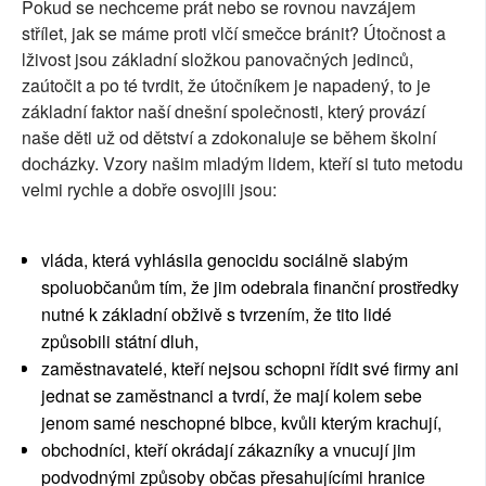
Pokud se nechceme prát nebo se rovnou navzájem
střílet, jak se máme proti vlčí smečce bránit? Útočnost a
lživost jsou základní složkou panovačných jedinců,
zaútočit a po té tvrdit, že útočníkem je napadený, to je
základní faktor naší dnešní společnosti, který provází
naše děti už od dětství a zdokonaluje se během školní
docházky. Vzory našim mladým lidem, kteří si tuto metodu
velmi rychle a dobře osvojili jsou:
vláda, která vyhlásila genocidu sociálně slabým
spoluobčanům tím, že jim odebrala finanční prostředky
nutné k základní obživě s tvrzením, že tito lidé
způsobili státní dluh,
zaměstnavatelé, kteří nejsou schopni řídit své firmy ani
jednat se zaměstnanci a tvrdí, že mají kolem sebe
jenom samé neschopné blbce, kvůli kterým krachují,
obchodníci, kteří okrádají zákazníky a vnucují jim
podvodnými způsoby občas přesahujícími hranice