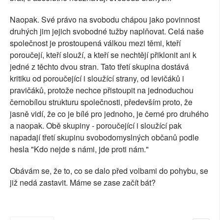
Naopak. Své právo na svobodu chápou jako povinnost
druhých jim jejich svobodné tužby naplňovat. Celá naše
společnost je prostoupená válkou mezi těmi, kteří
poroučejí, kteří slouží, a kteří se nechtějí přiklonit ani k
jedné z těchto dvou stran. Tato třetí skupina dostává
kritiku od poroučející i sloužící strany, od levičáků i
pravičáků, protože nechce přistoupit na jednoduchou
černobílou strukturu společnosti, především proto, že
jasně vidí, že co je bílé pro jednoho, je černé pro druhého
a naopak. Obě skupiny - poroučející i sloužící pak
napadají třetí skupinu svobodomyslných občanů podle
hesla "Kdo nejde s námi, jde proti nám."
Obávám se, že to, co se dalo před volbami do pohybu, se
již nedá zastavit. Máme se zase začít bát?