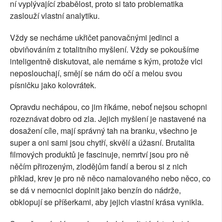
ní vyplývající zbabělost, proto si tato problematika
zaslouží vlastní analytiku.
Vždy se necháme ukřičet panovačnými jedinci a
obviňováním z totalitního myšlení. Vždy se pokoušíme
inteligentně diskutovat, ale nemáme s kým, protože vlci
neposlouchají, smějí se nám do očí a melou svou
písničku jako kolovrátek.
Opravdu nechápou, co jim říkáme, neboť nejsou schopni
rozeznávat dobro od zla. Jejich myšlení je nastavené na
dosažení cíle, mají správný tah na branku, všechno je
super a oni sami jsou chytří, skvělí a úžasní. Brutalita
filmových produktů je fascinuje, nemrtví jsou pro ně
něčím přirozeným, zlodějům fandí a berou si z nich
příklad, krev je pro ně něco namalovaného nebo něco, co
se dá v nemocnici doplnit jako benzín do nádrže,
obklopují se příšerkami, aby jejich vlastní krása vynikla.