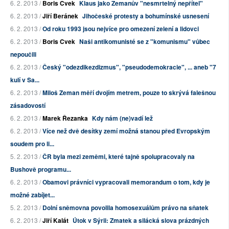
6. 2. 2013 /
Boris Cvek
Klaus jako Zemanův "nesmrtelný nepřítel"
6. 2. 2013 /
Jiří Beránek
Jihočeské protesty a bohumínské usnesení
6. 2. 2013 /
Od roku 1993 jsou nejvíce pro omezení zelení a lidovci
6. 2. 2013 /
Boris Cvek
Naši antikomunisté se z "komunismu" vůbec
nepoučili
6. 2. 2013 /
Český "odezdikezdizmus", "pseudodemokracie", ... aneb "7
kulí v Sa...
6. 2. 2013 /
Miloš Zeman měří dvojím metrem, pouze to skrývá falešnou
zásadovostí
6. 2. 2013 /
Marek Řezanka
Kdy nám (ne)vadí lež
6. 2. 2013 /
Více než dvě desítky zemí možná stanou před Evropským
soudem pro li...
5. 2. 2013 /
ČR byla mezi zeměmi, které tajně spolupracovaly na
Bushově programu...
6. 2. 2013 /
Obamovi právníci vypracovali memorandum o tom, kdy je
možné zabíjet...
5. 2. 2013 /
Dolní sněmovna povolila homosexuálům právo na sňatek
6. 2. 2013 /
Jiří Kalát
Útok v Sýrii: Zmatek a silácká slova prázdných