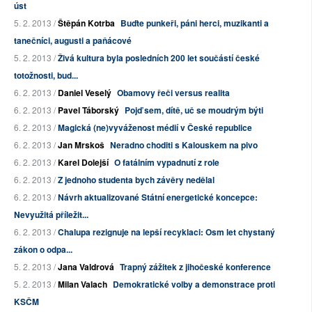
úst
5. 2. 2013 /
Štěpán Kotrba
Buďte punkeři, páni herci, muzikanti a
tanečníci, augusti a paňácové
5. 2. 2013 /
Živá kultura byla posledních 200 let součástí české
totožnosti, bud...
6. 2. 2013 /
Daniel Veselý
Obamovy řeči versus realita
6. 2. 2013 /
Pavel Táborský
Pojď sem, dítě, uč se moudrým býti
6. 2. 2013 /
Magická (ne)vyváženost médií v České republice
6. 2. 2013 /
Jan Mrskoš
Neradno choditi s Kalouskem na pivo
6. 2. 2013 /
Karel Dolejší
O fatálním vypadnutí z role
6. 2. 2013 /
Z jednoho studenta bych závěry nedělal
6. 2. 2013 /
Návrh aktualizované Státní energetické koncepce:
Nevyužitá příležit...
6. 2. 2013 /
Chalupa rezignuje na lepší recyklaci: Osm let chystaný
zákon o odpa...
5. 2. 2013 /
Jana Valdrová
Trapný zážitek z jihočeské konference
5. 2. 2013 /
Milan Valach
Demokratické volby a demonstrace proti
KSČM