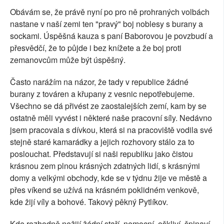
Obávám se, že právě nyní po pro ně prohraných volbách
nastane v naší zemi ten "pravý" boj noblesy s burany a
sockami. Úspěšná kauza s paní Baborovou je povzbudí a
přesvědčí, že to půjde i bez knížete a že boj proti
zemanovcům může být úspěšný.
Často narážím na názor, že tady v republice žádné
burany z továren a křupany z vesnic nepotřebujeme.
Všechno se dá přivést ze zaostalejších zemí, kam by se
ostatně měli vyvést i některé naše pracovní síly. Nedávno
jsem pracovala s dívkou, která si na pracoviště vodila své
stejně staré kamarádky a jejich rozhovory stálo za to
poslouchat. Představují si naši republiku jako čistou
krásnou zem plnou krásných zdatných lidí, s krásnými
domy a velkými obchody, kde se v týdnu žije ve městě a
přes víkend se užívá na krásném poklidném venkově,
kde žijí víly a bohové. Takový pěkný Pytlíkov.
Kde rozhodně nežijí žádní staří, nemocní, oškliví, špinaví,