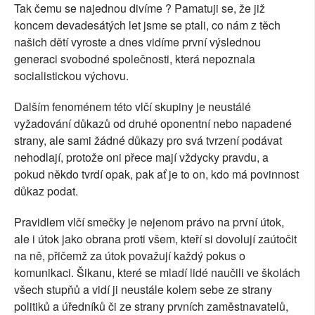
Tak čemu se najednou divíme ? Pamatuji se, že již
koncem devadesátých let jsme se ptali, co nám z těch
našich dětí vyroste a dnes vidíme první výslednou
generaci svobodné společnosti, která nepoznala
socialistickou výchovu.
Dalším fenoménem této vlčí skupiny je neustálé
vyžadování důkazů od druhé oponentní nebo napadené
strany, ale sami žádné důkazy pro svá tvrzení podávat
nehodlají, protože oni přece mají vždycky pravdu, a
pokud někdo tvrdí opak, pak ať je to on, kdo má povinnost
důkaz podat.
Pravidlem vlčí smečky je nejenom právo na první útok,
ale i útok jako obrana proti všem, kteří si dovolují zaútočit
na ně, přičemž za útok považují každý pokus o
komunikaci. Šikanu, které se mladí lidé naučili ve školách
všech stupňů a vidí ji neustále kolem sebe ze strany
politiků a úředníků či ze strany prvních zaměstnavatelů,