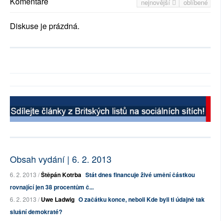
Komentáře
nejnovější
oblíbené
Diskuse je prázdná.
Obsah vydání | 6. 2. 2013
6. 2. 2013 /
Štěpán Kotrba
Stát dnes financuje živé umění částkou
rovnající jen 38 procentům č...
6. 2. 2013 /
Uwe Ladwig
O začátku konce, neboli Kde byli ti údajně tak
slušní demokraté?