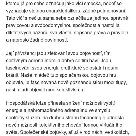
kterou já pro sebe označuji jako vlčí smečka, neboť se
vyznačuje stejnou charakteristikou, žádné pojmenování.
Tato vlčí smečka sama sebe označila za jedinou správně
pravicovou a svobodomyslnou společnost a nastolila
diktát svých názorů, svá vlastní nepsaná práva a pravidla
a naprosto žádné povinnosti.
Její přívrženci jsou zfetovaní svou bojovností, tím
správným adrenalinem, a dobře se tím baví. Jsou
fascinováni svou energií, proti které se ostatní neumí
bránit. Naše mládež tuto společenskou bojovou hru
objevila, je fascinovaná nově poznanou silou moci tlupy,
naši mladí objevili moc kolektivismu.
Hospodářská krize přinesla snížení možností vybití
energie a nahromaděného adrenalinu ve smyslu
spotřeby služeb, na druhou stranu technologie přinesla
nové možnosti kolektivního chování formou virtuálního
světa. Společenské bojůvky, ať už v rodinách, ve školách,