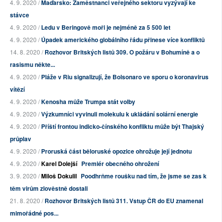
4. 9. 2020 /
Maďarsko: Zaměstnanci veřejného sektoru vyzývají ke
stávce
4. 9. 2020 /
Ledu v Beringově moři je nejméně za 5 500 let
4. 9. 2020 /
Úpadek amerického globálního řádu přinese více konfliktů
14. 8. 2020 /
Rozhovor Britských listů 309. O požáru v Bohumíně a o
rasismu někte...
4. 9. 2020 /
Pláže v Riu signalizují, že Bolsonaro ve sporu o koronavirus
vítězí
4. 9. 2020 /
Kenosha může Trumpa stát volby
4. 9. 2020 /
Výzkumníci vyvinuli molekulu k ukládání solární energie
4. 9. 2020 /
Příští frontou indicko-čínského konfliktu může být Thajský
průplav
4. 9. 2020 /
Proruská část běloruské opozice ohrožuje její jednotu
4. 9. 2020 /
Karel Dolejší
Premiér obecného ohrožení
3. 9. 2020 /
Miloš Dokulil
Poodhrňme roušku nad tím, že jsme se zas k
těm virům zlověstně dostali
21. 8. 2020 /
Rozhovor Britských listů 311. Vstup ČR do EU znamenal
mimořádné pos...