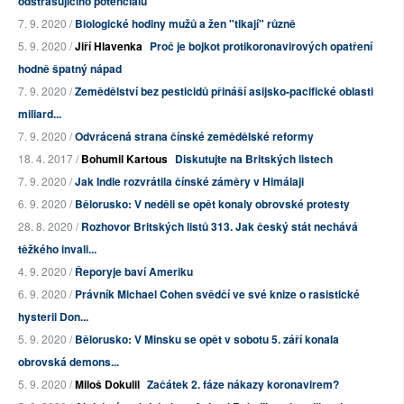
odstrašujícího potenciálu
7. 9. 2020 /
Biologické hodiny mužů a žen "tikají" různě
5. 9. 2020 /
Jiří Hlavenka
Proč je bojkot protikoronavirových opatření
hodně špatný nápad
7. 9. 2020 /
Zemědělství bez pesticidů přináší asijsko-pacifické oblasti
miliard...
7. 9. 2020 /
Odvrácená strana čínské zemědělské reformy
18. 4. 2017 /
Bohumil Kartous
Diskutujte na Britských listech
7. 9. 2020 /
Jak Indie rozvrátila čínské záměry v Himálaji
6. 9. 2020 /
Bělorusko: V neděli se opět konaly obrovské protesty
28. 8. 2020 /
Rozhovor Britských listů 313. Jak český stát nechává
těžkého invali...
4. 9. 2020 /
Řeporyje baví Ameriku
6. 9. 2020 /
Právník Michael Cohen svědčí ve své knize o rasistické
hysterii Don...
5. 9. 2020 /
Bělorusko: V Minsku se opět v sobotu 5. září konala
obrovská demons...
5. 9. 2020 /
Miloš Dokulil
Začátek 2. fáze nákazy koronavirem?