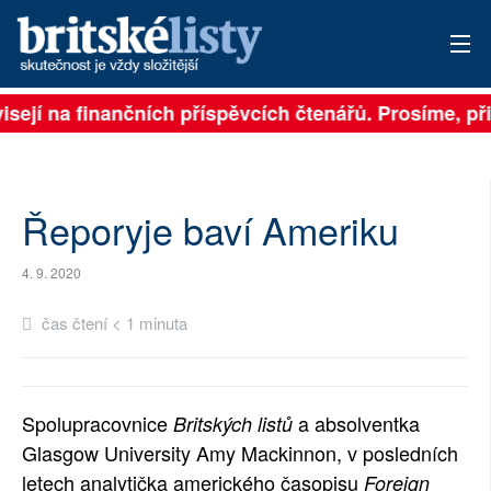
isejí na finančních příspěvcích čtenářů. Prosíme, při
PŘIHLÁSIT
AKTUÁLNÍ VYDÁNÍ
ARCHIV
Řeporyje baví Ameriku
ROZHOVORY
4. 9. 2020
TÉMATA
čas čtení < 1 minuta
NEJČTENĚJŠÍ ZA 7 DNÍ
AUTOŘI
Spolupracovnice
a absolventka
Britských listů
Glasgow University Amy Mackinnon, v posledních
PŘÍSPĚVKY NA PROVOZ
letech analytička amerického časopisu
Foreign