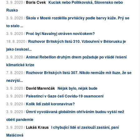
3. 9. 2020 /
Boris Cvek
Kuciak nebo Politkovská, Slovensko nebo
Rusko
3. 9. 2020 /
Škola v Mostě rozdělila prvňáčky podle barvy kůže. Prý se
to stalo ...
3. 9. 2020 /
Proč byl Navalnyj otráven novičokem?
18. 8. 2020 /
Rozhovor Britských listů 310. Vzbouření v Bělorusku je
jako českosl...
3. 9. 2020 /
Animal Rebellion druhým dnem požaduje po vládě řešení
klimatické krize
7. 8. 2020 /
Rozhovor Britských listů 307. Nikdo nemůže mít iluze, že se
nezvýší...
3. 9. 2020 /
David Marenčák
Nějak bylo, nějak bude
3. 9. 2020 /
Palestinci v Gaze čelí Covidu-19 osamoceni
3. 9. 2020 /
Kolik lidí zabil koronavirus?
3. 9. 2020 /
Úmrtí vyvolávaná globálním ohříváním budou vyšší než
oběti pandemie
3. 9. 2020 /
Lukáš Kraus
I chybující lidé si zaslouží zastání, paní
Maláčová