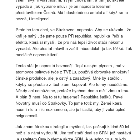
vypadá a jak vybraně mluví je on naprosto ideálním
představitelem Čechů. Má i dostetečnou ambici a i když se to
nezdá, i inteligenci.
Proto ho tam chci, ve Strakovce, naprosto. Aby se ukázalo , že
král je nahý , že jsme pouze PR republika, republika řečí a
efektů, která si myslí , že pro náš lepší život stačí někomu
vynadat. Ale přestat mluvit a začít něco dělat, je tak těžké. Tak
mediálně neproduktivní.
Tento stát je naprostá beznaděj. Topí ruským plynem , má v
atomovce palivové tyče z TVELu, používá obrovské množství
čínské produkce, ale je ostrý a zasadový. Mně by stačilo ,
kdyby se přestalo z těch zemí kupovat. Ale to my neuděláme.
Někdy ani nemůźeme, protože bychom doma měli zimu a tmu.
A plán B není. Na to si tu hrajeme? Republika šašků. Pavel
Novotný musí do Strakovky. To jsme totiž my. Země která
neumí nic a nic neznamená, ale je hlasitá, aby ji velcí úplně
neignorovali.
Jak znám čínskou strategii a myšlení, tak počkají klidně 50 let
než si s námi vytřou řiť. Jim teď stačí deal se SRN jež nastává
a satelitem Činy budeme skrze SRN. A je jedno co si tu kdo