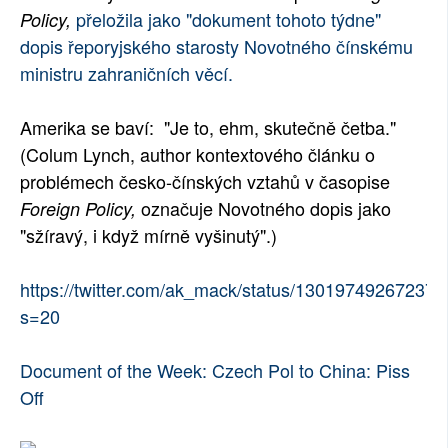
přeložila jako "dokument tohoto týdne"
Policy,
SOCIÁLNÍ SÍTĚ
dopis řeporyjského starosty Novotného čínskému
ministru zahraničních věcí.
RUBRIKY
PLNÁ VERZE STRÁNEK
Amerika se baví: "Je to, ehm, skutečně četba."
(Colum Lynch, author kontextového článku o
problémech česko-čínských vztahů v časopise
označuje Novotného dopis jako
Foreign Policy,
"sžíravý, i když mírně vyšinutý".)
https://twitter.com/ak_mack/status/13019749267237
s=20
Document of the Week: Czech Pol to China: Piss
Off