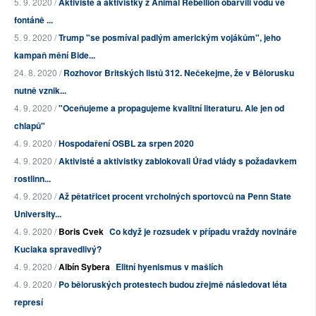
5. 9. 2020 /
Aktivisté a aktivistky z Animal Rebellion obarvili vodu ve
fontáně ...
5. 9. 2020 /
Trump "se posmíval padlým americkým vojákům", jeho
kampaň mění Bide...
24. 8. 2020 /
Rozhovor Britských listů 312. Nečekejme, že v Bělorusku
nutně vznik...
4. 9. 2020 /
"Oceňujeme a propagujeme kvalitní literaturu. Ale jen od
chlapů"
4. 9. 2020 /
Hospodaření OSBL za srpen 2020
4. 9. 2020 /
Aktivisté a aktivistky zablokovali Úřad vlády s požadavkem
rostlinn...
4. 9. 2020 /
Až pětatřicet procent vrcholných sportovců na Penn State
University...
4. 9. 2020 /
Boris Cvek
Co když je rozsudek v případu vraždy novináře
Kuciaka spravedlivý?
4. 9. 2020 /
Albín Sybera
Elitní hyenismus v mašlích
4. 9. 2020 /
Po běloruských protestech budou zřejmě následovat léta
represí