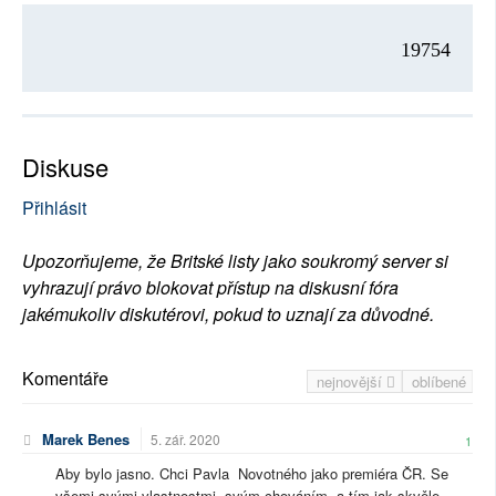
19754
Diskuse
Přihlásit
Upozorňujeme, že Britské listy jako soukromý server si
vyhrazují právo blokovat přístup na diskusní fóra
jakémukoliv diskutérovi, pokud to uznají za důvodné.
Komentáře
nejnovější
oblíbené
Marek Benes
5. zář. 2020
1
Aby bylo jasno. Chci Pavla Novotného jako premiéra ČR. Se
všemi svými vlastnostmi, svým chováním, a tím jak skvěle