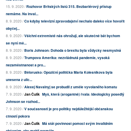
15. 9. 2020 /
Rozhovor Britských listů 315. Bezbariérový přístup
nemáme. Na inval...
8. 9. 2020 /
Co kdyby televizní zpravodajství nechalo daleko více hovořit
obyčej...
8. 9. 2020 /
Všichni extremisté nás ohrožují, ale skutečně bát bychom
se nyní mě...
8. 9. 2020 /
Boris Johnson: Dohoda o brexitu byla vždycky nesmyslná
8. 9. 2020 /
Trumpova Amerika: nezvládnutá pandemie, vysoká
nezaměstnanost a pro...
8. 9. 2020 /
Bělorusko: Opoziční politička Maria Kolesnikova byla
unesena z ulic...
8. 9. 2020 /
Alexej Navalnyj se probudil z uměle vyvolaného komatu
7. 9. 2020 /
Jan Čulík
Myš, která (arogantně) řvala: Ideologicky posedlý
Johnson se rozhod...
7. 9. 2020 /
V současnosti je pro politiky nejdůležitější občanskou
ctností pokora
7. 9. 2020 /
Jan Čulík
Má stát povinnost pomoci svým invalidním
občanům, aby mohli normáln...