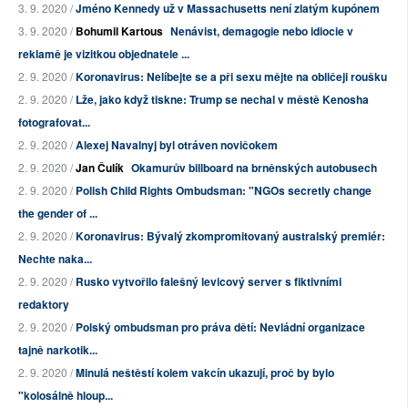
3. 9. 2020 /
Jméno Kennedy už v Massachusetts není zlatým kupónem
3. 9. 2020 /
Bohumil Kartous
Nenávist, demagogie nebo idiocie v
reklamě je vizitkou objednatele ...
2. 9. 2020 /
Koronavirus: Nelíbejte se a při sexu mějte na obličeji roušku
2. 9. 2020 /
Lže, jako když tiskne: Trump se nechal v městě Kenosha
fotografovat...
2. 9. 2020 /
Alexej Navalnyj byl otráven novičokem
2. 9. 2020 /
Jan Čulík
Okamurův billboard na brněnských autobusech
2. 9. 2020 /
Polish Child Rights Ombudsman: "NGOs secretly change
the gender of ...
2. 9. 2020 /
Koronavirus: Bývalý zkompromitovaný australský premiér:
Nechte naka...
2. 9. 2020 /
Rusko vytvořilo falešný levicový server s fiktivními
redaktory
2. 9. 2020 /
Polský ombudsman pro práva dětí: Nevládní organizace
tajně narkotik...
2. 9. 2020 /
Minulá neštěstí kolem vakcín ukazují, proč by bylo
"kolosálně hloup...