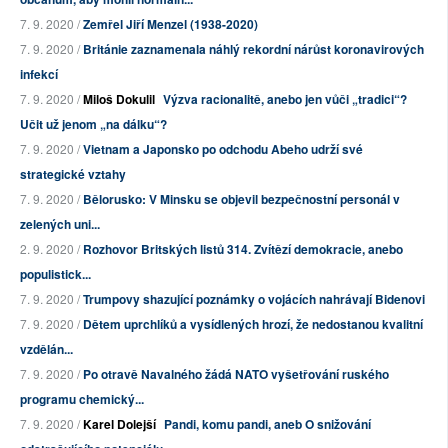
7. 9. 2020 /
Zemřel Jiří Menzel (1938-2020)
7. 9. 2020 /
Británie zaznamenala náhlý rekordní nárůst koronavirových
infekcí
7. 9. 2020 /
Miloš Dokulil
Výzva racionalitě, anebo jen vůči „tradici“?
Učit už jenom „na dálku“?
7. 9. 2020 /
Vietnam a Japonsko po odchodu Abeho udrží své
strategické vztahy
7. 9. 2020 /
Bělorusko: V Minsku se objevil bezpečnostní personál v
zelených uni...
2. 9. 2020 /
Rozhovor Britských listů 314. Zvítězí demokracie, anebo
populistick...
7. 9. 2020 /
Trumpovy shazující poznámky o vojácích nahrávají Bidenovi
7. 9. 2020 /
Dětem uprchlíků a vysídlených hrozí, že nedostanou kvalitní
vzdělán...
7. 9. 2020 /
Po otravě Navalného žádá NATO vyšetřování ruského
programu chemický...
7. 9. 2020 /
Karel Dolejší
Pandi, komu pandi, aneb O snižování