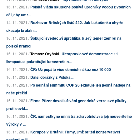
16. 11. 2021 /
Polská vláda skutečně polévá uprchlíky vodou z vodních
děl, aby umr...
14. 11. 2021 /
Rozhovor Britských listů 442. Jak Lukašenko chytře
ukazuje brutální...
16. 11. 2021 /
Šokující svědectví uprchlíka, který téměř zemřel na
polské hranici
16. 11. 2021 /
Tomasz Oryński
Ultrapravicové demonstrace 11.
listopadu a pokračující katastrofa n...
16. 11. 2021 /
ČR: Už popáté více denních nákaz než 10 000
16. 11. 2021 /
Další obrázky z Polska...
16. 11. 2021 /
Po selhání summitu COP 26 existuje jen jediná naděje na
naše přežití
16. 11. 2021 /
Firma Pfizer dovolí užívání generické verze své pilulky
proti covid...
16. 11. 2021 /
ČR. náměstkyně ministra zdravotnictví a její neuvěřitelné
výroky v ...
16. 11. 2021 /
Korupce v Británii: Firmy, jimž britští konzervativci
poskytli mili...