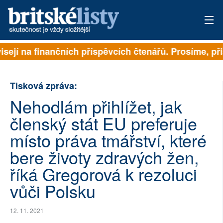
isejí na finančních příspěvcích čtenářů. Prosíme, přis
PŘIHLÁSIT
AKTUÁLNÍ VYDÁNÍ
Tisková zpráva:
ARCHIV
Nehodlám přihlížet, jak
členský stát EU preferuje
ROZHOVORY
místo práva tmářství, které
TÉMATA
bere životy zdravých žen,
NEJČTENĚJŠÍ ZA 7 DNÍ
říká Gregorová k rezoluci
vůči Polsku
AUTOŘI
12. 11. 2021
PŘÍSPĚVKY NA PROVOZ