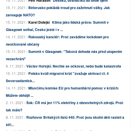
15. 11. 2021 /
Petr Haraším
Desítku, dvanáctku do sebe lijem
15. 11. 2021 /
Bělorusko pokládá troud pro zažehnutí války. Jak
zareaguje NATO?
15. 11. 2021 /
Karel Dolejší
Klima jako lidská práva: Summit v
Glasgowě selhal, Česko ještě i v ...
14. 11. 2021 /
Rakouský kancléř: Proč zavádíme lockdown pro
neočkované občany
15. 11. 2021 /
Summit v Glasgowě: "Taková dohoda nás před utopením
nezachrání"
9. 11. 2021 /
Václav Hořejší: Nechte se očkovat, nebo bude katastrofa
15. 11. 2021 /
Polsko kvůli migrační krizi "zvažuje aktivaci čl. 4
Severoatlantick...
14. 11. 2021 /
Mluvčímu komise EU pro humanitární pomoc v krizích:
Můžete obhájit ...
2. 11. 2021 /
Šok: ČR má jen 11% elektřiny z obnovitelných zdrojů. Proč
tak málo?
8. 11. 2021 /
Rozhovor Britských listů 440. Proč jsou školní děti rasisti a
šíří...