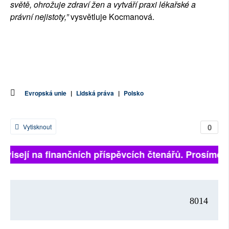
světě, ohrožuje zdraví žen a vytváří praxi lékařské a
právní nejistoty,”
vysvětluje Kocmanová.
Evropská unie
|
Lidská práva
|
Polsko
0
Vytisknout
ávisejí na finančních příspěvcích čtenářů. Prosíme, p
8014