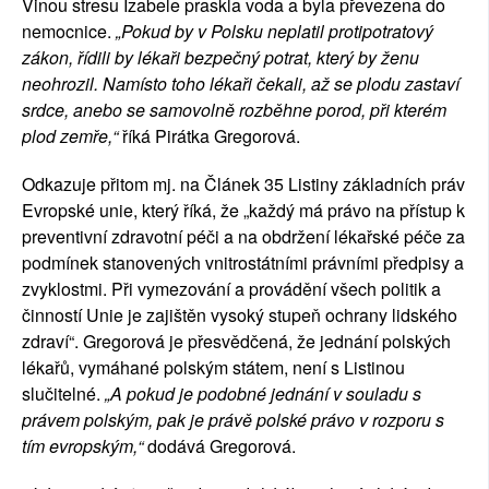
Vinou stresu Izabele praskla voda a byla převezena do
nemocnice.
„Pokud by v Polsku neplatil protipotratový
zákon, řídili by lékaři bezpečný potrat, který by ženu
neohrozil. Namísto toho lékaři čekali, až se plodu zastaví
srdce, anebo se samovolně rozběhne porod, při kterém
plod zemře,“
říká Pirátka Gregorová.
Odkazuje přitom mj. na Článek 35 Listiny základních práv
Evropské unie, který říká, že „každý má právo na přístup k
preventivní zdravotní péči a na obdržení lékařské péče za
podmínek stanovených vnitrostátními právními předpisy a
zvyklostmi. Při vymezování a provádění všech politik a
činností Unie je zajištěn vysoký stupeň ochrany lidského
zdraví“. Gregorová je přesvědčená, že jednání polských
lékařů, vymáhané polským státem, není s Listinou
slučitelné.
„A pokud je podobné jednání v souladu s
právem polským, pak je právě polské právo v rozporu s
tím evropským,“
dodává Gregorová.