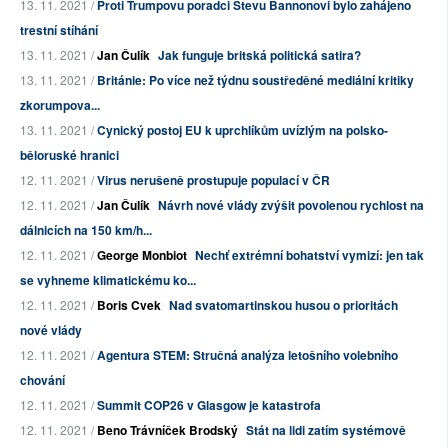
13. 11. 2021 /
Proti Trumpovu poradci Stevu Bannonovi bylo zahájeno
trestní stíhání
13. 11. 2021 /
Jan Čulík
Jak funguje britská politická satira?
13. 11. 2021 /
Británie: Po více než týdnu soustředěné mediální kritiky
zkorumpova...
13. 11. 2021 /
Cynický postoj EU k uprchlíkům uvízlým na polsko-
běloruské hranici
12. 11. 2021 /
Virus nerušeně prostupuje populací v ČR
12. 11. 2021 /
Jan Čulík
Návrh nové vlády zvýšit povolenou rychlost na
dálnicích na 150 km/h...
12. 11. 2021 /
George Monbiot
Nechť extrémní bohatství vymizí: jen tak
se vyhneme klimatickému ko...
12. 11. 2021 /
Boris Cvek
Nad svatomartinskou husou o prioritách
nové vlády
12. 11. 2021 /
Agentura STEM: Stručná analýza letošního volebního
chování
12. 11. 2021 /
Summit COP26 v Glasgow je katastrofa
12. 11. 2021 /
Beno Trávníček Brodský
Stát na lidi zatím systémově