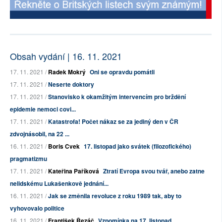
Obsah vydání | 16. 11. 2021
17. 11. 2021 /
Radek Mokrý
Oni se opravdu pomátli
17. 11. 2021 /
Neserte doktory
17. 11. 2021 /
Stanovisko k okamžitým intervencím pro brždění
epidemie nemoci covi...
17. 11. 2021 /
Katastrofa! Počet nákaz se za jediný den v ČR
zdvojnásobil, na 22 ...
16. 11. 2021 /
Boris Cvek
17. listopad jako svátek (filozofického)
pragmatizmu
17. 11. 2021 /
Kateřina Paříková
Ztratí Evropa svou tvář, anebo zatne
nelidskému Lukašenkově jednání...
16. 11. 2021 /
Jak se změnila revoluce z roku 1989 tak, aby to
vyhovovalo politice
16. 11. 2021 /
František Řezáč
Vzpomínka na 17. listopad