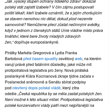
„Jak ‚vysoký stupeň ochrany lidského zdraví‘ dokázal
polský stát zajistit Izabele? V čím zájmu postupovali
polští lékaři, kteří Izabele oznámili, že s jejím zhoršujícím
se stavem nemohou nic dělat, dokud plod nezemře
samovolně? Nemůžeme přeci zůstat nečinnými svědky,
když v jednom z členských států Unie vládne místo práva
tmářství, které bere životy mladých zdravých
žen,“
doplňuje europoslankyně.
Pirátky Markéta Gregorová a Lydia Franka
Bartošová
před časem spustily
osvětový
web
, na kterém
varují právě před fatálními důsledky, jaké může mít
protipotratová legislativa pro ženy. Nová pirátská
poslankyně Klára Kocmanová zkraje týdne začala v
Poslanecké sněmovně a Senátu sbírat podpisy
pod
otevřený dopis polské vládě
, který zítra
odešle
„Česká republika by se měla zastat polských žen.
Není možné k této situaci mlčet. Protipotratová legislativa
polské konzervativní vlády patří mezi nejpřísnější na