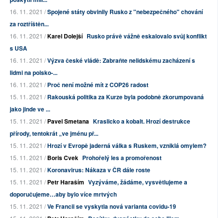
16. 11. 2021 /
Spojené státy obvinily Rusko z "nebezpečného" chování
za roztříštěn...
16. 11. 2021 /
Karel Dolejší
Rusko právě vážně eskalovalo svůj konflikt
s USA
16. 11. 2021 /
Výzva české vládě: Zabraňte nelidskému zacházení s
lidmi na polsko-...
16. 11. 2021 /
Proč není možné mít z COP26 radost
15. 11. 2021 /
Rakouská politika za Kurze byla podobně zkorumpovaná
jako jinde ve ...
15. 11. 2021 /
Pavel Smetana
Kraslicko a kobalt. Hrozí destrukce
přírody, tentokrát „ve jménu př...
15. 11. 2021 /
Hrozí v Evropě jaderná válka s Ruskem, vzniklá omylem?
15. 11. 2021 /
Boris Cvek
Prohořelý les a promořenost
15. 11. 2021 /
Koronavirus: Nákaza v ČR dále roste
15. 11. 2021 /
Petr Haraším
Vyzýváme, žádáme, vysvětlujeme a
doporučujeme…aby bylo více mrtvých
15. 11. 2021 /
Ve Francii se vyskytla nová varianta covidu-19