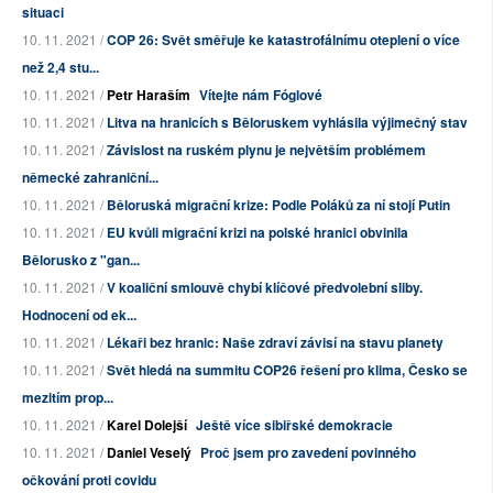
situaci
10. 11. 2021 /
COP 26: Svět směřuje ke katastrofálnímu oteplení o více
než 2,4 stu...
10. 11. 2021 /
Petr Haraším
Vítejte nám Fóglové
10. 11. 2021 /
Litva na hranicích s Běloruskem vyhlásila výjimečný stav
10. 11. 2021 /
Závislost na ruském plynu je největším problémem
německé zahraniční...
10. 11. 2021 /
Běloruská migrační krize: Podle Poláků za ní stojí Putin
10. 11. 2021 /
EU kvůli migrační krizi na polské hranici obvinila
Bělorusko z "gan...
10. 11. 2021 /
V koaliční smlouvě chybí klíčové předvolební sliby.
Hodnocení od ek...
10. 11. 2021 /
Lékaři bez hranic: Naše zdraví závisí na stavu planety
10. 11. 2021 /
Svět hledá na summitu COP26 řešení pro klima, Česko se
mezitím prop...
10. 11. 2021 /
Karel Dolejší
Ještě více sibiřské demokracie
10. 11. 2021 /
Daniel Veselý
Proč jsem pro zavedení povinného
očkování proti covidu