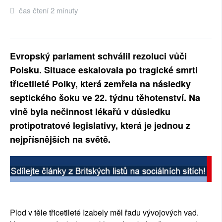
čas čtení 2 minuty
SOCIÁLNÍ SÍTĚ
RUBRIKY
Evropský parlament schválil rezoluci vůči
PLNÁ VERZE STRÁNEK
Polsku. Situace eskalovala po tragické smrti
třicetileté Polky, která zemřela na následky
septického šoku ve 22. týdnu těhotenství. Na
vině byla nečinnost lékařů v důsledku
protipotratové legislativy, která je jednou z
nejpřísnějších na světě.
Plod v těle třicetileté Izabely měl řadu vývojových vad.