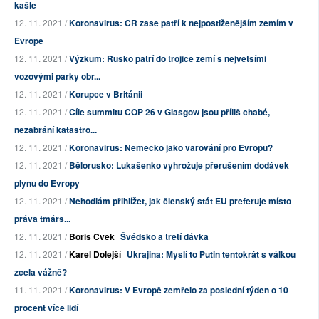
kašle
12. 11. 2021 /
Koronavirus: ČR zase patří k nejpostiženějším zemím v
Evropě
12. 11. 2021 /
Výzkum: Rusko patří do trojice zemí s největšími
vozovými parky obr...
12. 11. 2021 /
Korupce v Británii
12. 11. 2021 /
Cíle summitu COP 26 v Glasgow jsou příliš chabé,
nezabrání katastro...
12. 11. 2021 /
Koronavirus: Německo jako varování pro Evropu?
12. 11. 2021 /
Bělorusko: Lukašenko vyhrožuje přerušením dodávek
plynu do Evropy
12. 11. 2021 /
Nehodlám přihlížet, jak členský stát EU preferuje místo
práva tmářs...
12. 11. 2021 /
Boris Cvek
Švédsko a třetí dávka
12. 11. 2021 /
Karel Dolejší
Ukrajina: Myslí to Putin tentokrát s válkou
zcela vážně?
11. 11. 2021 /
Koronavirus: V Evropě zemřelo za poslední týden o 10
procent více lidí