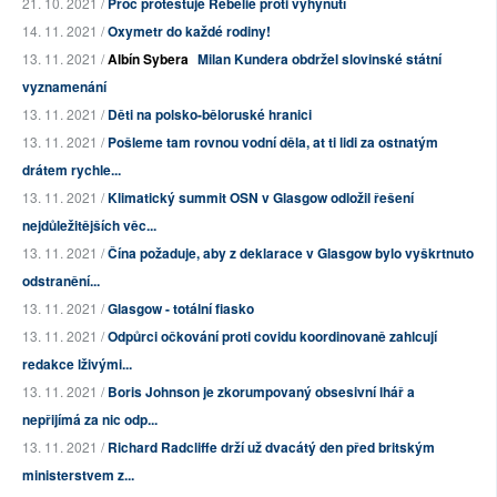
21. 10. 2021 /
Proč protestuje Rebelie proti vyhynutí
14. 11. 2021 /
Oxymetr do každé rodiny!
13. 11. 2021 /
Albín Sybera
Milan Kundera obdržel slovinské státní
vyznamenání
13. 11. 2021 /
Děti na polsko-běloruské hranici
13. 11. 2021 /
Pošleme tam rovnou vodní děla, at ti lidi za ostnatým
drátem rychle...
13. 11. 2021 /
Klimatický summit OSN v Glasgow odložil řešení
nejdůležitějších věc...
13. 11. 2021 /
Čína požaduje, aby z deklarace v Glasgow bylo vyškrtnuto
odstranění...
13. 11. 2021 /
Glasgow - totální fiasko
13. 11. 2021 /
Odpůrci očkování proti covidu koordinovaně zahlcují
redakce lživými...
13. 11. 2021 /
Boris Johnson je zkorumpovaný obsesivní lhář a
nepřijímá za nic odp...
13. 11. 2021 /
Richard Radcliffe drží už dvacátý den před britským
ministerstvem z...