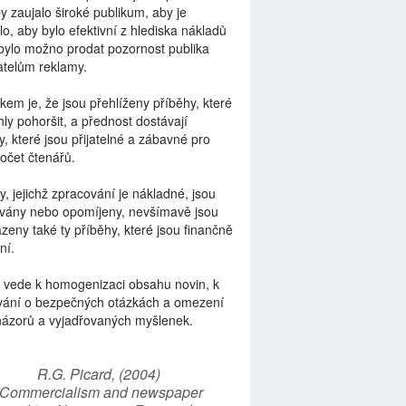
by zaujalo široké publikum, aby je
lo, aby bylo efektivní z hlediska nákladů
bylo možno prodat pozornost publika
telům reklamy.
kem je, že jsou přehlíženy příběhy, které
ly pohoršit, a přednost dostávají
y, které jsou přijatelné a zábavné pro
počet čtenářů.
y, jejichž zpracování je nákladné, jsou
vány nebo opomíjeny, nevšímavě jsou
zeny také ty příběhy, které jsou finančně
ní.
 vede k homogenizaci obsahu novin, k
vání o bezpečných otázkách a omezení
názorů a vyjadřovaných myšlenek.
R.G. Picard, (2004)
“Commercialism and newspaper