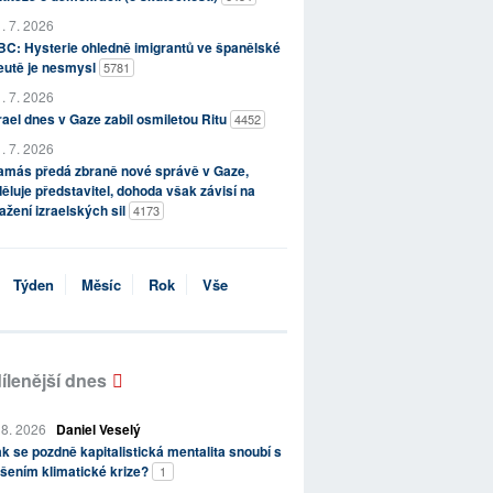
. 7. 2026
C: Hysterie ohledně imigrantů ve španělské
eutě je nesmysl
5781
. 7. 2026
rael dnes v Gaze zabil osmiletou Ritu
4452
. 7. 2026
amás předá zbraně nové správě v Gaze,
ěluje představitel, dohoda však závisí na
ažení izraelských sil
4173
Týden
Měsíc
Rok
Vše
ílenější dnes
 8. 2026
Daniel Veselý
k se pozdně kapitalistická mentalita snoubí s
šením klimatické krize?
1