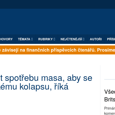
HOVORY
TÉMATA
RUBRIKY
NEJČTENĚJŠÍ
AUTOŘI
PŘÍS
závisejí na finančních příspěvcích čtenářů. Prosíme, p
it spotřebu masa, aby se
kému kolapsu, říká
Všec
Brit
Primár
komerc