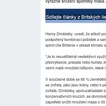
výrazné snížení spotřeby masa 
Henry Dimbleby uvedl, že ačkoli po
podpořený kombinací pobídek a sankcí
splnit cíle Británie v oblasti klimatu
"Je to neuvěřitelně neefektivní využ
přežvýkavce, prasata nebo kuřata, k
velmi malé množství bílkovin, které 
V současné době se 85 % zemědělské
se zvířata, jako jsou krávy, nebo k 
zvířata. Dimbleby, spoluzakladatel s
konzervativních kruzích, se domnívá,
zapotřebí snížit množství masa o 3