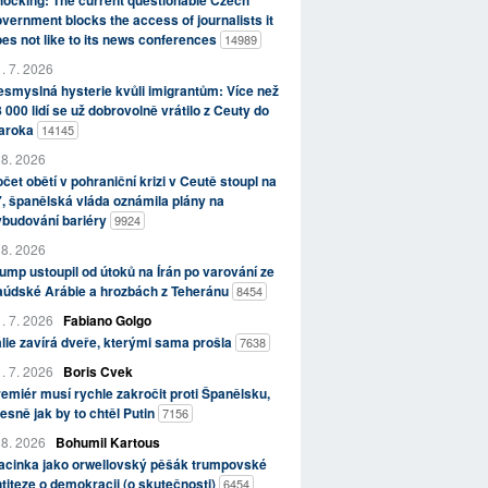
ocking: The current questionable Czech
vernment blocks the access of journalists it
es not like to its news conferences
14989
. 7. 2026
smyslná hysterie kvůli imigrantům: Více než
 000 lidí se už dobrovolně vrátilo z Ceuty do
aroka
14145
 8. 2026
čet obětí v pohraniční krizi v Ceutě stoupl na
, španělská vláda oznámila plány na
ybudování bariéry
9924
 8. 2026
ump ustoupil od útoků na Írán po varování ze
aúdské Arábie a hrozbách z Teheránu
8454
. 7. 2026
Fabiano Golgo
álie zavírá dveře, kterými sama prošla
7638
. 7. 2026
Boris Cvek
emiér musí rychle zakročit proti Španělsku,
esně jak by to chtěl Putin
7156
 8. 2026
Bohumil Kartous
acinka jako orwellovský pěšák trumpovské
titeze o demokracii (o skutečnosti)
6454