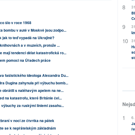
31
BB
C
co šlo v roce 1968
31
za bombu v autě v Moskvě jsou zodpo...
Iz
k jak to teď vypadá na Ukrajině?
31
v knihovnách a v muzeích, protože ...
H
sd
ají tendenci dělat katastrofická ro...
st
psem pomoci na Úřadech práce
a fašistického ideologa Alexandra Du...
ra Dugina zahynula při výbuchu bomb...
e obrátili s naléhavým apelem na ne...
 na katastrofu, které Británie čel...
Nejsd
 výbuchy za ruskými liniemi zasahu...
6.
braní v noci ze čtvrtka na pátek
Ja
ujte se k nepřátelským základnám
ře