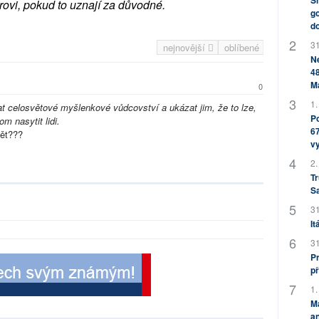
Sh
rovi, pokud to uznají za důvodné.
go
do
31
nejnovější
oblíbené
Ne
48
M
0
1.
t celosvětové myšlenkové vůdcovství a ukázat jim, že to lze,
Po
m nasytit lidi.
67
vět???
v
2.
Tr
S
31
It
31
Pr
př
1.
M
an