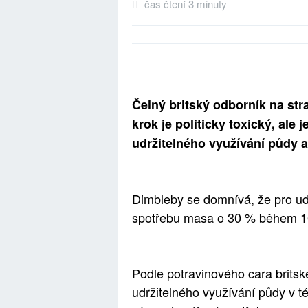
čas čtení 3 minuty
Čelný britský odborník na str
krok je politicky toxický, ale
udržitelného využívání půdy 
Dimbleby se domnívá, že pro udrž
spotřebu masa o 30 % během 10
Podle potravinového cara brits
udržitelného využívání půdy v t