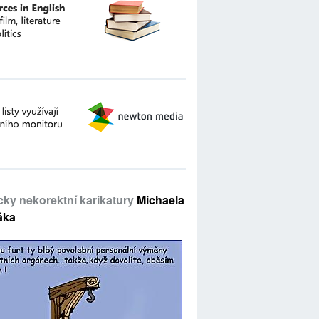
icky nekorektní karikatury
Michaela
áka