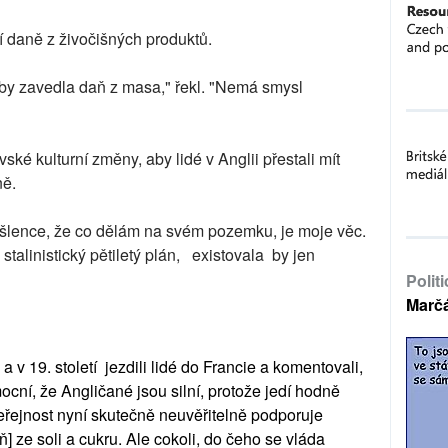
 daně z živočišných produktů.
yby zavedla daň z masa," řekl. "Nemá smysl
ké kulturní změny, aby lidé v Anglii přestali mít
ně.
myšlence, že co dělám na svém pozemku, je moje věc.
stalinistický pětiletý plán, existovala by jen
Polit
Marč
 a v 19. století jezdili lidé do Francie a komentovali,
mocní, že Angličané jsou silní, protože jedí hodně
eřejnost nyní skutečně neuvěřitelně podporuje
ň] ze soli a cukru. Ale cokoli, do čeho se vláda