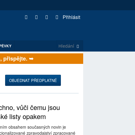
Přihlásit
PĚVKY
řispějte. ➥
OBJEDNAT PŘEDPLATNÉ
hno, vůči čemu jsou
ské listy opakem
ním obsahem současných novin je
ionalizované zpravodajství zpracované