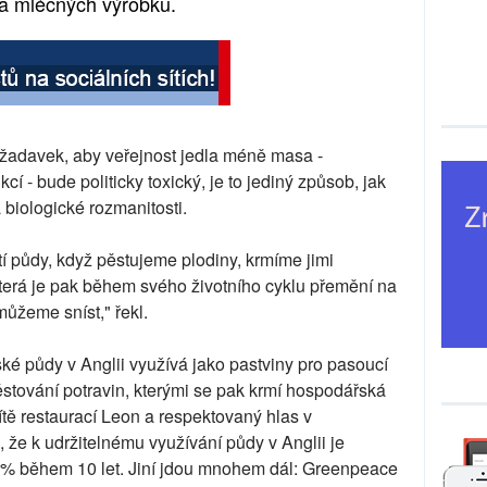
a mléčných výrobků.
žadavek, aby veřejnost jedla méně masa -
 - bude politicky toxický, je to jediný způsob, jak
 a biologické rozmanitosti.
ití půdy, když pěstujeme plodiny, krmíme jimi
terá je pak během svého životního cyklu přemění na
můžeme sníst," řekl.
 půdy v Anglii využívá jako pastviny pro pasoucí
pěstování potravin, kterými se pak krmí hospodářská
ítě restaurací Leon a respektovaný hlas v
 že k udržitelnému využívání půdy v Anglii je
0 % během 10 let. Jiní jdou mnohem dál: Greenpeace