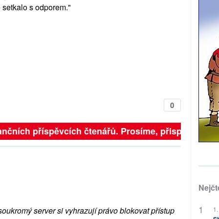
e setkalo s odporem."
0
nčních příspěvcích čtenářů. Prosíme, přispějte. ➥
Nejčt
soukromý server si vyhrazují právo blokovat přístup
1.