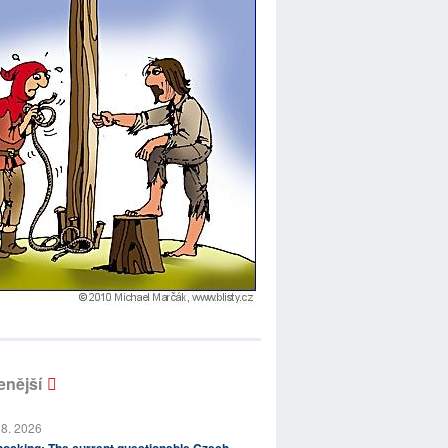
enější
 8. 2026