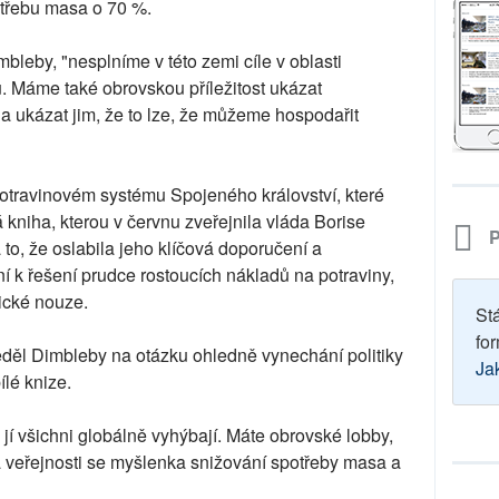
potřebu masa o 70 %.
bleby, "nesplníme v této zemi cíle v oblasti
u. Máme také obrovskou příležitost ukázat
a ukázat jim, že to lze, že můžeme hospodařit
otravinovém systému Spojeného království, které
 kniha, kterou v červnu zveřejnila vláda Borise
P
 to, že oslabila jeho klíčová doporučení a
 k řešení prudce rostoucích nákladů na potraviny,
ické nouze.
St
for
děl Dimbleby na otázku ohledně vynechání politiky
Ja
lé knize.
e jí všichni globálně vyhýbají. Máte obrovské lobby,
 veřejnosti se myšlenka snižování spotřeby masa a