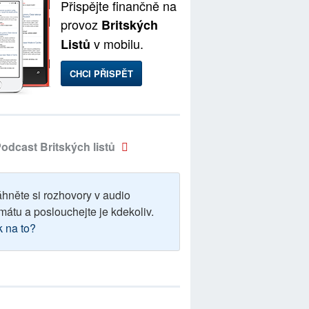
Přispějte finančně na
provoz
Britských
v mobilu.
Listů
CHCI PŘISPĚT
odcast Britských listů
áhněte si rozhovory v audio
mátu a poslouchejte je kdekoliv.
k na to?