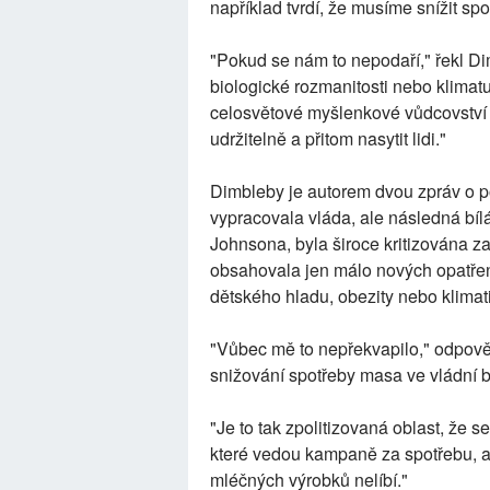
například tvrdí, že musíme snížit s
"Pokud se nám to nepodaří," řekl Dim
biologické rozmanitosti nebo klimat
celosvětové myšlenkové vůdcovství 
udržitelně a přitom nasytit lidi."
Dimbleby je autorem dvou zpráv o p
vypracovala vláda, ale následná bílá
Johnsona, byla široce kritizována za
obsahovala jen málo nových opatření
dětského hladu, obezity nebo klimat
"Vůbec mě to nepřekvapilo," odpově
snižování spotřeby masa ve vládní bí
"Je to tak zpolitizovaná oblast, že s
které vedou kampaně za spotřebu, a
mléčných výrobků nelíbí."