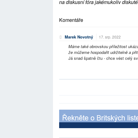
na diskusní fóra jakémukoliv diskuté
Komentáře
Marek Novotný
17. srp. 2022
Máme také obrovskou příležitost ukáza
že můžeme hospodařit udržitelně a přito
Já snad špatně čtu - chce vést celý s