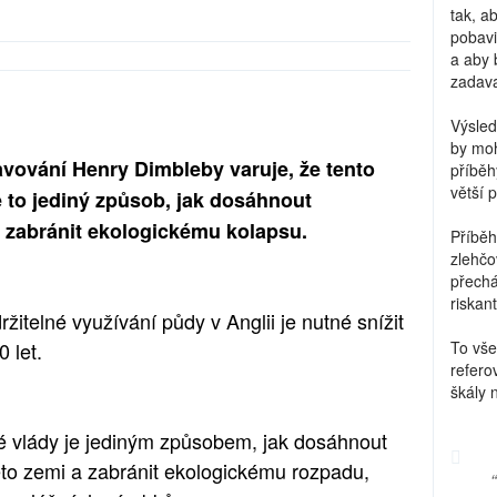
tak, a
pobavi
a aby 
zadava
Výsled
by moh
avování Henry Dimbleby varuje, že tento
příběh
větší 
 je to jediný způsob, jak dosáhnout
a zabránit ekologickému kolapsu.
Příběh
zlehčo
přechá
riskant
itelné využívání půdy v Anglii je nutné snížit
 let.
To vše
refero
škály 
ké vlády je jediným způsobem, jak dosáhnout
éto zemi a zabránit ekologickému rozpadu,