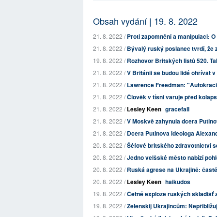
Obsah vydání | 19. 8. 2022
21. 8. 2022 /
Proti zapomnění a manipulaci: O 
21. 8. 2022 /
Bývalý ruský poslanec tvrdí, že 
19. 8. 2022 /
Rozhovor Britských listů 520. Ta
21. 8. 2022 /
V Británii se budou lidé ohřívat 
21. 8. 2022 /
Lawrence Freedman: "Autokracie m
21. 8. 2022 /
Člověk v tísni varuje před kola
21. 8. 2022 /
Lesley Keen
gracefall
21. 8. 2022 /
V Moskvě zahynula dcera Putinov
21. 8. 2022 /
Dcera Putinova ideologa Alexand
20. 8. 2022 /
Šéfové britského zdravotnictví s
20. 8. 2022 /
Jedno velšské město nabízí pohled
20. 8. 2022 /
Ruská agrese na Ukrajině: časté
20. 8. 2022 /
Lesley Keen
haikudos
19. 8. 2022 /
Četné exploze ruských skladišť z
19. 8. 2022 /
Zelenskij Ukrajincům: Nepřibliž