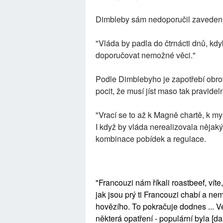
Dimbleby sám nedoporučil zavedení
"Vláda by padla do čtrnácti dnů, kd
doporučovat nemožné věci."
Podle Dimblebyho je zapotřebí obrovs
pocit, že musí jíst maso tak pravidel
"Vrací se to až k Magně chartě, k 
I když by vláda nerealizovala nějaký 
kombinace pobídek a regulace.
"Francouzi nám říkali roastbeef, víte,
jak jsou prý ti Francouzi chabí a ne
hovězího. To pokračuje dodnes ... V
některá opatření - populární byla [da