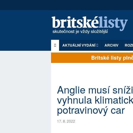
AKTUÁLNÍ VYDÁNÍ
ARCHIV
ROZ
Britské listy plně 
Anglie musí sníž
vyhnula klimatic
potravinový car
17. 8. 2022