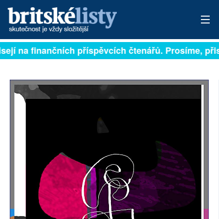
sejí na finančních příspěvcích čtenářů. Prosíme, přisp
PŘIHLÁSIT
AKTUÁLNÍ VYDÁNÍ
ARCHIV
ROZHOVORY
TÉMATA
NEJČTENĚJŠÍ ZA 7 DNÍ
AUTOŘI
PŘÍSPĚVKY NA PROVOZ