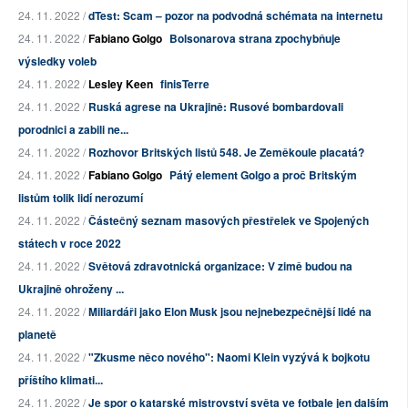
24. 11. 2022 /
dTest: Scam – pozor na podvodná schémata na internetu
24. 11. 2022 /
Fabiano Golgo
Bolsonarova strana zpochybňuje
výsledky voleb
24. 11. 2022 /
Lesley Keen
finisTerre
24. 11. 2022 /
Ruská agrese na Ukrajině: Rusové bombardovali
porodnici a zabili ne...
24. 11. 2022 /
Rozhovor Britských listů 548. Je Zeměkoule placatá?
24. 11. 2022 /
Fabiano Golgo
Pátý element Golgo a proč Britským
listům tolik lidí nerozumí
24. 11. 2022 /
Částečný seznam masových přestřelek ve Spojených
státech v roce 2022
24. 11. 2022 /
Světová zdravotnická organizace: V zimě budou na
Ukrajině ohroženy ...
24. 11. 2022 /
Miliardáři jako Elon Musk jsou nejnebezpečnější lidé na
planetě
24. 11. 2022 /
"Zkusme něco nového": Naomi Klein vyzývá k bojkotu
příštího klimati...
24. 11. 2022 /
Je spor o katarské mistrovství světa ve fotbale jen dalším