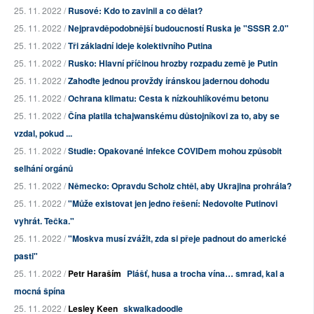
25. 11. 2022 /
Rusové: Kdo to zavinil a co dělat?
25. 11. 2022 /
Nejpravděpodobnější budoucností Ruska je "SSSR 2.0"
25. 11. 2022 /
Tři základní ideje kolektivního Putina
25. 11. 2022 /
Rusko: Hlavní příčinou hrozby rozpadu země je Putin
25. 11. 2022 /
Zahoďte jednou provždy íránskou jadernou dohodu
25. 11. 2022 /
Ochrana klimatu: Cesta k nízkouhlíkovému betonu
25. 11. 2022 /
Čína platila tchajwanskému důstojníkovi za to, aby se
vzdal, pokud ...
25. 11. 2022 /
Studie: Opakované infekce COVIDem mohou způsobit
selhání orgánů
25. 11. 2022 /
Německo: Opravdu Scholz chtěl, aby Ukrajina prohrála?
25. 11. 2022 /
"Může existovat jen jedno řešení: Nedovolte Putinovi
vyhrát. Tečka."
25. 11. 2022 /
"Moskva musí zvážit, zda si přeje padnout do americké
pasti"
25. 11. 2022 /
Petr Haraším
Plášť, husa a trocha vína… smrad, kal a
mocná špína
25. 11. 2022 /
Lesley Keen
skwalkadoodle