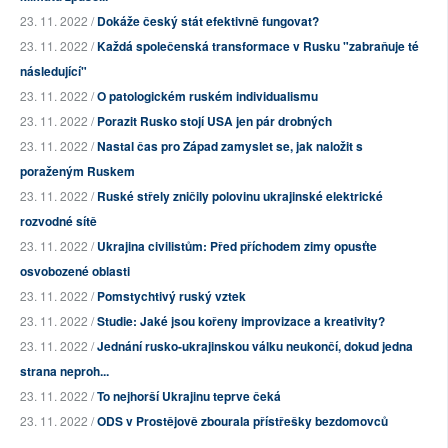
23. 11. 2022 /
Dokáže český stát efektivně fungovat?
23. 11. 2022 /
Každá společenská transformace v Rusku "zabraňuje té
následující"
23. 11. 2022 /
O patologickém ruském individualismu
23. 11. 2022 /
Porazit Rusko stojí USA jen pár drobných
23. 11. 2022 /
Nastal čas pro Západ zamyslet se, jak naložit s
poraženým Ruskem
23. 11. 2022 /
Ruské střely zničily polovinu ukrajinské elektrické
rozvodné sítě
23. 11. 2022 /
Ukrajina civilistům: Před příchodem zimy opusťte
osvobozené oblasti
23. 11. 2022 /
Pomstychtivý ruský vztek
23. 11. 2022 /
Studie: Jaké jsou kořeny improvizace a kreativity?
23. 11. 2022 /
Jednání rusko-ukrajinskou válku neukončí, dokud jedna
strana neproh...
23. 11. 2022 /
To nejhorší Ukrajinu teprve čeká
23. 11. 2022 /
ODS v Prostějově zbourala přístřešky bezdomovců