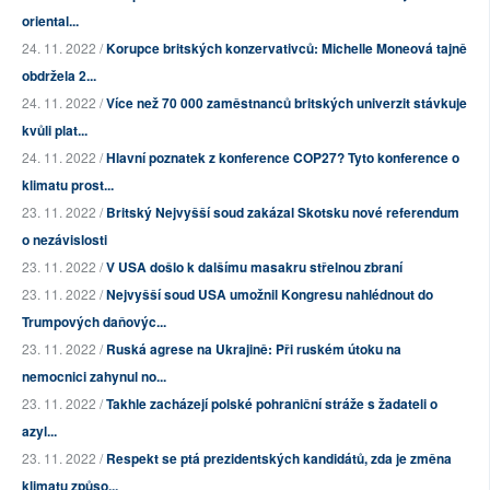
oriental...
24. 11. 2022 /
Korupce britských konzervativců: Michelle Moneová tajně
obdržela 2...
24. 11. 2022 /
Více než 70 000 zaměstnanců britských univerzit stávkuje
kvůli plat...
24. 11. 2022 /
Hlavní poznatek z konference COP27? Tyto konference o
klimatu prost...
23. 11. 2022 /
Britský Nejvyšší soud zakázal Skotsku nové referendum
o nezávislosti
23. 11. 2022 /
V USA došlo k dalšímu masakru střelnou zbraní
23. 11. 2022 /
Nejvyšší soud USA umožnil Kongresu nahlédnout do
Trumpových daňovýc...
23. 11. 2022 /
Ruská agrese na Ukrajině: Při ruském útoku na
nemocnici zahynul no...
23. 11. 2022 /
Takhle zacházejí polské pohraniční stráže s žadateli o
azyl...
23. 11. 2022 /
Respekt se ptá prezidentských kandidátů, zda je změna
klimatu způso...