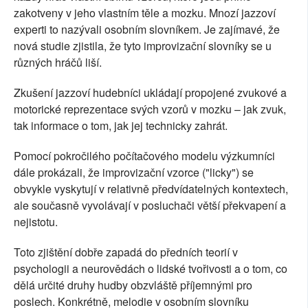
zakotveny v jeho vlastním těle a mozku. Mnozí jazzoví
experti to nazývali osobním slovníkem. Je zajímavé, že
nová studie zjistila, že tyto improvizační slovníky se u
různých hráčů liší.
Zkušení jazzoví hudebníci ukládají propojené zvukové a
motorické reprezentace svých vzorů v mozku – jak zvuk,
tak informace o tom, jak jej technicky zahrát.
Pomocí pokročilého počítačového modelu výzkumníci
dále prokázali, že improvizační vzorce ("licky") se
obvykle vyskytují v relativně předvídatelných kontextech,
ale současně vyvolávají v posluchači větší překvapení a
nejistotu.
Toto zjištění dobře zapadá do předních teorií v
psychologii a neurovědách o lidské tvořivosti a o tom, co
dělá určité druhy hudby obzvláště příjemnými pro
poslech. Konkrétně, melodie v osobním slovníku