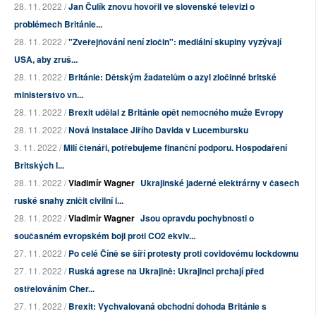
28. 11. 2022 /
Jan Čulík znovu hovořil ve slovenské televizi o
problémech Británie...
28. 11. 2022 /
"Zveřejňování není zločin": mediální skupiny vyzývají
USA, aby zruš...
28. 11. 2022 /
Británie: Dětským žadatelům o azyl zločinné britské
ministerstvo vn...
28. 11. 2022 /
Brexit udělal z Británie opět nemocného muže Evropy
28. 11. 2022 /
Nová instalace Jiřího Davida v Lucembursku
3. 11. 2022 /
Milí čtenáři, potřebujeme finanční podporu. Hospodaření
Britských l...
28. 11. 2022 /
Vladimír Wagner
Ukrajinské jaderné elektrárny v časech
ruské snahy zničit civilní i...
28. 11. 2022 /
Vladimír Wagner
Jsou opravdu pochybnosti o
současném evropském boji proti CO2 ekviv...
27. 11. 2022 /
Po celé Číně se šíří protesty proti covidovému lockdownu
27. 11. 2022 /
Ruská agrese na Ukrajině: Ukrajinci prchají před
ostřelováním Cher...
27. 11. 2022 /
Brexit: Vychvalovaná obchodní dohoda Británie s