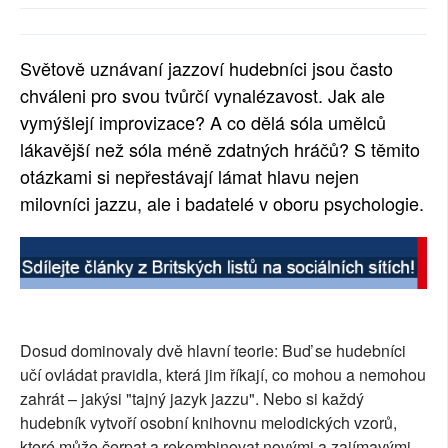
Světově uznávaní jazzoví hudebníci jsou často
chváleni pro svou tvůrčí vynalézavost. Jak ale
vymýšlejí improvizace? A co dělá sóla umělců
lákavější než sóla méně zdatných hráčů? S těmito
otázkami si nepřestávají lámat hlavu nejen
milovníci jazzu, ale i badatelé v oboru psychologie.
Dosud dominovaly dvě hlavní teorie: Buď se hudebníci
učí ovládat pravidla, která jim říkají, co mohou a nemohou
zahrát – jakýsi "tajný jazyk jazzu". Nebo si každý
hudebník vytvoří osobní knihovnu melodických vzorů,
které může čerpat a rekombinovat novými a zajímavými