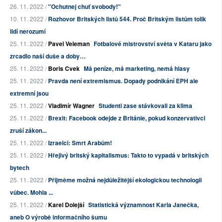
26. 11. 2022 /
"Ochutnej chuť svobody!"
10. 11. 2022 /
Rozhovor Britských listů 544. Proč Britským listům tolik
lidí nerozumí
25. 11. 2022 /
Pavel Veleman
Fotbalové mistrovství světa v Kataru jako
zrcadlo naší duše a doby…
25. 11. 2022 /
Boris Cvek
Má peníze, má marketing, nemá hlasy
25. 11. 2022 /
Pravda není extremismus. Dopady podnikání EPH ale
extremní jsou
25. 11. 2022 /
Vladimír Wagner
Studenti zase stávkovali za klima
25. 11. 2022 /
Brexit: Facebook odejde z Británie, pokud konzervativci
zruší zákon...
25. 11. 2022 /
Izraelci: Smrt Arabům!
25. 11. 2022 /
Hřejivý britský kapitalismus: Takto to vypadá v britských
bytech
25. 11. 2022 /
Přijměme možná nejdůležitější ekologickou technologii
vůbec. Mohla ...
25. 11. 2022 /
Karel Dolejší
Statistická významnost Karla Janečka,
aneb O výrobě informačního šumu