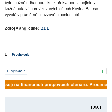
bylo možné odhadnout, kolik překvapení a nejistoty
každá nota v improvizovaných sólech Kevina Balese
vyvolá v průměrném jazzovém posluchači.
Zdroj v angličtině:
ZDE
Psychologie
1
Vytisknout
ávisejí na finančních příspěvcích čtenářů. Prosíme, př
10601