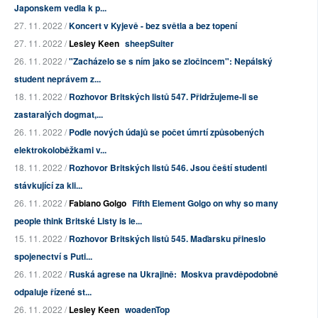
Japonskem vedla k p...
27. 11. 2022 /
Koncert v Kyjevě - bez světla a bez topení
27. 11. 2022 /
Lesley Keen
sheepSuiter
26. 11. 2022 /
"Zacházelo se s ním jako se zločincem": Nepálský
student neprávem z...
18. 11. 2022 /
Rozhovor Britských listů 547. Přidržujeme-li se
zastaralých dogmat,...
26. 11. 2022 /
Podle nových údajů se počet úmrtí způsobených
elektrokoloběžkami v...
18. 11. 2022 /
Rozhovor Britských listů 546. Jsou čeští studenti
stávkující za kli...
26. 11. 2022 /
Fabiano Golgo
Fifth Element Golgo on why so many
people think Britské Listy is le...
15. 11. 2022 /
Rozhovor Britských listů 545. Maďarsku přineslo
spojenectví s Puti...
26. 11. 2022 /
Ruská agrese na Ukrajině: Moskva pravděpodobně
odpaluje řízené st...
26. 11. 2022 /
Lesley Keen
woadenTop