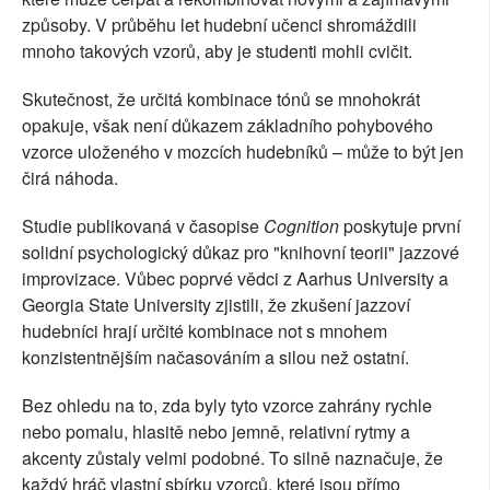
způsoby. V průběhu let hudební učenci shromáždili
mnoho takových vzorů, aby je studenti mohli cvičit.
Skutečnost, že určitá kombinace tónů se mnohokrát
opakuje, však není důkazem základního pohybového
vzorce uloženého v mozcích hudebníků – může to být jen
čirá náhoda.
Studie publikovaná v časopise
Cognition
poskytuje první
solidní psychologický důkaz pro "knihovní teorii" jazzové
improvizace. Vůbec poprvé vědci z Aarhus University a
Georgia State University zjistili, že zkušení jazzoví
hudebníci hrají určité kombinace not s mnohem
konzistentnějším načasováním a silou než ostatní.
Bez ohledu na to, zda byly tyto vzorce zahrány rychle
nebo pomalu, hlasitě nebo jemně, relativní rytmy a
akcenty zůstaly velmi podobné. To silně naznačuje, že
každý hráč vlastní sbírku vzorců, které jsou přímo