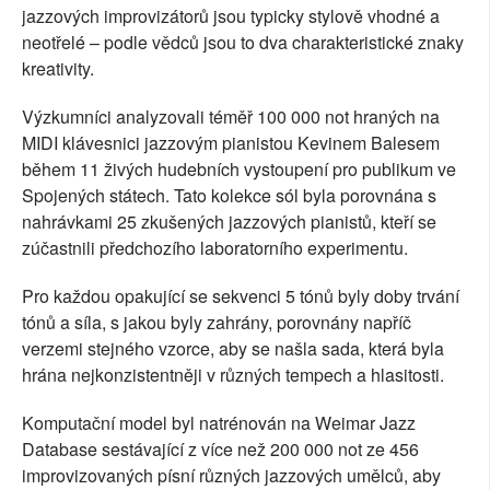
jazzových improvizátorů jsou typicky stylově vhodné a
neotřelé – podle vědců jsou to dva charakteristické znaky
kreativity.
Výzkumníci analyzovali téměř 100 000 not hraných na
MIDI klávesnici jazzovým pianistou Kevinem Balesem
během 11 živých hudebních vystoupení pro publikum ve
Spojených státech. Tato kolekce sól byla porovnána s
nahrávkami 25 zkušených jazzových pianistů, kteří se
zúčastnili předchozího laboratorního experimentu.
Pro každou opakující se sekvenci 5 tónů byly doby trvání
tónů a síla, s jakou byly zahrány, porovnány napříč
verzemi stejného vzorce, aby se našla sada, která byla
hrána nejkonzistentněji v různých tempech a hlasitosti.
Komputační model byl natrénován na Weimar Jazz
Database sestávající z více než 200 000 not ze 456
improvizovaných písní různých jazzových umělců, aby