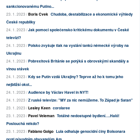
sankcionovanému Putino...
23. 1. 2023 /
Boris Cvek
Chudoba, destabilizace a ekonomické výhledy
České republiky
24. 1. 2023 /
Jak pomoci společensko kritickému dokumentu v České
televizi?
24. 1. 2023 /
Polsko zvyšuje tlak na vyslání tanků německé výroby na
Ukrajinu
24. 1. 2023 /
Pobrexitová Británie se potýká s obrovskými skandály a
vlnou stávek
24. 1. 2023 /
Kdy se Putin vzdá Ukrajiny? Teprve až ho k tomu jeho
nejbližší okol...
24. 1. 2023 /
Audience by Václav Havel in NYT!
24. 1. 2023 /
Z ruské televize: "MY za nic nemůžeme. To Západ je Satan"
23. 1. 2023 /
Lesley Keen
corolaree
23. 1. 2023 /
Pavel Veleman
Totálně nedostupné bydlení….Haló!
Poslouchá někdo?
23. 1. 2023 /
Fabiano Golgo
Lula odhaluje genocidní činy Bolsonara
proti původním obyvatelům Am...