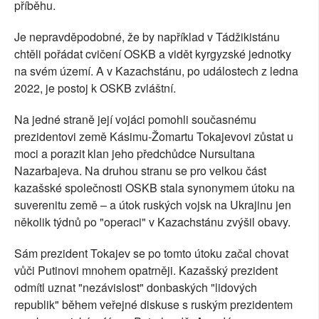
příběhu.
Je nepravděpodobné, že by například v Tádžikistánu
chtěli pořádat cvičení OSKB a vidět kyrgyzské jednotky
na svém území. A v Kazachstánu, po událostech z ledna
2022, je postoj k OSKB zvláštní.
Na jedné straně její vojáci pomohli současnému
prezidentovi země Kásimu-Žomartu Tokajevovi zůstat u
moci a porazit klan jeho předchůdce Nursultana
Nazarbajeva. Na druhou stranu se pro velkou část
kazašské společnosti OSKB stala synonymem útoku na
suverenitu země – a útok ruských vojsk na Ukrajinu jen
několik týdnů po "operaci" v Kazachstánu zvýšil obavy.
Sám prezident Tokajev se po tomto útoku začal chovat
vůči Putinovi mnohem opatrněji. Kazašský prezident
odmítl uznat "nezávislost" donbaských "lidových
republik" během veřejné diskuse s ruským prezidentem