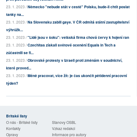
23. 1. 2023 /
Německo "nebude stát v cestě" Polsku, bude-li chtít poslat
tanky na...
23. 1. 2023 /
Na Slovensku zabili gaye. V ČR odmítá státní zastupitelství
výhrůžk...
23. 1. 2023 /
"Lidé jsou v šoku": velšská firma chová červy k hojení ran
23. 1. 2023 /
Czechitas získali světové ocenění Equals in Tech a
zúčastnili se fi...
23. 1. 2023 /
Obrovské protesty v Izraeli proti změnám v soudnictví,
které proved...
23. 1. 2023 /
Méně pracovat, více žít: je čas ukončit pětidenní pracovní
týden?
Britské listy
O nás - Britské listy
Stanovy OSBL
Kontakty
Vzkaz redakci
Opravy
Informace pro autory