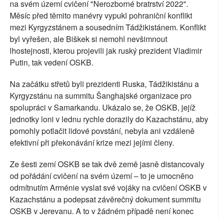
na svém území cvičení "Nerozborné bratrství 2022".
Měsíc před těmito manévry vypukl pohraniční konflikt
mezi Kyrgyzstánem a sousedním Tádžikistánem. Konflikt
byl vyřešen, ale Biškek si nemohl nevšimnout
lhostejnosti, kterou projevili jak ruský prezident Vladimir
Putin, tak vedení OSKB.
Na začátku střetů byli prezidenti Ruska, Tádžikistánu a
Kyrgyzstánu na summitu Šanghajské organizace pro
spolupráci v Samarkandu. Ukázalo se, že OSKB, jejíž
jednotky loni v lednu rychle dorazily do Kazachstánu, aby
pomohly potlačit lidové povstání, nebyla ani vzdáleně
efektivní při překonávání krize mezi jejími členy.
Ze šesti zemí OSKB se tak dvě země jasně distancovaly
od pořádání cvičení na svém území – to je umocněno
odmítnutím Arménie vyslat své vojáky na cvičení OSKB v
Kazachstánu a podepsat závěrečný dokument summitu
OSKB v Jerevanu. A to v žádném případě není konec