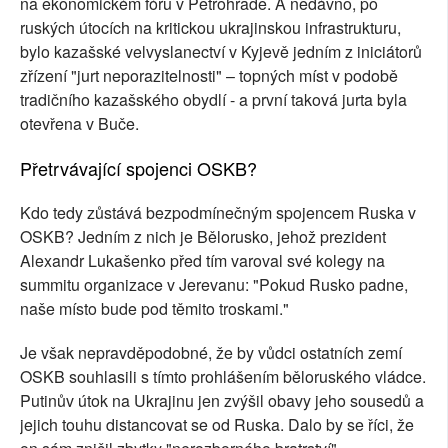
na ekonomickém fóru v Petrohradě. A nedávno, po
ruských útocích na kritickou ukrajinskou infrastrukturu,
bylo kazašské velvyslanectví v Kyjevě jedním z iniciátorů
zřízení "jurt neporazitelnosti" – topných míst v podobě
tradičního kazašského obydlí - a první taková jurta byla
otevřena v Buče.
Přetrvávající spojenci OSKB?
Kdo tedy zůstává bezpodmínečným spojencem Ruska v
OSKB? Jedním z nich je Bělorusko, jehož prezident
Alexandr Lukašenko před tím varoval své kolegy na
summitu organizace v Jerevanu: "Pokud Rusko padne,
naše místo bude pod těmito troskami."
Je však nepravděpodobné, že by vůdci ostatních zemí
OSKB souhlasili s tímto prohlášením běloruského vládce.
Putinův útok na Ukrajinu jen zvýšil obavy jeho sousedů a
jejich touhu distancovat se od Ruska. Dalo by se říci, že