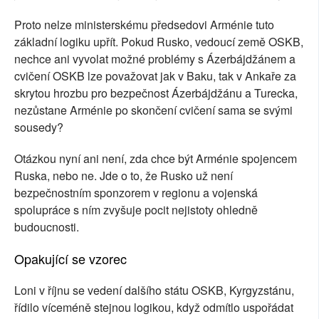
Proto nelze ministerskému předsedovi Arménie tuto
základní logiku upřít. Pokud Rusko, vedoucí země OSKB,
nechce ani vyvolat možné problémy s Ázerbájdžánem a
cvičení OSKB lze považovat jak v Baku, tak v Ankaře za
skrytou hrozbu pro bezpečnost Ázerbájdžánu a Turecka,
nezůstane Arménie po skončení cvičení sama se svými
sousedy?
Otázkou nyní ani není, zda chce být Arménie spojencem
Ruska, nebo ne. Jde o to, že Rusko už není
bezpečnostním sponzorem v regionu a vojenská
spolupráce s ním zvyšuje pocit nejistoty ohledně
budoucnosti.
Opakující se vzorec
Loni v říjnu se vedení dalšího státu OSKB, Kyrgyzstánu,
řídilo víceméně stejnou logikou, když odmítlo uspořádat