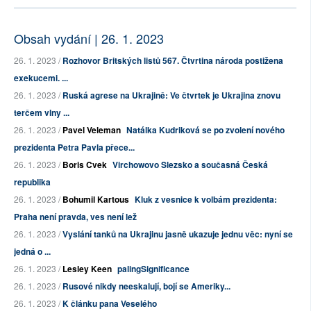
Obsah vydání | 26. 1. 2023
26. 1. 2023 /
Rozhovor Britských listů 567. Čtvrtina národa postižena
exekucemi. ...
26. 1. 2023 /
Ruská agrese na Ukrajině: Ve čtvrtek je Ukrajina znovu
terčem vlny ...
26. 1. 2023 /
Pavel Veleman
Natálka Kudriková se po zvolení nového
prezidenta Petra Pavla přece...
26. 1. 2023 /
Boris Cvek
Virchowovo Slezsko a současná Česká
republika
26. 1. 2023 /
Bohumil Kartous
Kluk z vesnice k volbám prezidenta:
Praha není pravda, ves není lež
26. 1. 2023 /
Vyslání tanků na Ukrajinu jasně ukazuje jednu věc: nyní se
jedná o ...
26. 1. 2023 /
Lesley Keen
palingSignificance
26. 1. 2023 /
Rusové nikdy neeskalují, bojí se Ameriky...
26. 1. 2023 /
K článku pana Veselého