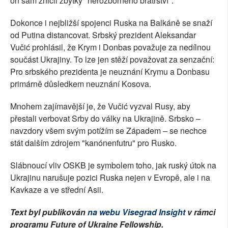
on sám zničil zbytky "nerozborného bratrství".
Dokonce i nejbližší spojenci Ruska na Balkáně se snaží
od Putina distancovat. Srbský prezident Aleksandar
Vučić prohlásil, že Krym i Donbas považuje za nedílnou
součást Ukrajiny. To lze jen stěží považovat za senzační:
Pro srbského prezidenta je neuznání Krymu a Donbasu
primárně důsledkem neuznání Kosova.
Mnohem zajímavější je, že Vučić vyzval Rusy, aby
přestali verbovat Srby do války na Ukrajině. Srbsko –
navzdory všem svým potížím se Západem – se nechce
stát dalším zdrojem "kanónenfutru" pro Rusko.
Slábnoucí vliv OSKB je symbolem toho, jak ruský útok na
Ukrajinu narušuje pozici Ruska nejen v Evropě, ale i na
Kavkaze a ve střední Asii.
Text byl publikován
na webu Visegrad Insight
v rámci
programu Future of Ukraine Fellowship.