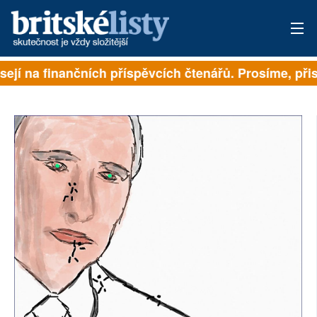
sejí na finančních příspěvcích čtenářů. Prosíme, přisp
PŘIHLÁSIT
AKTUÁLNÍ VYDÁNÍ
ARCHIV
ROZHOVORY
TÉMATA
NEJČTENĚJŠÍ ZA 7 DNÍ
AUTOŘI
PŘÍSPĚVKY NA PROVOZ