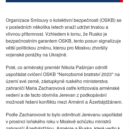
Organizace Smlouvy o kolektivní bezpečnosti (OSKB) se
v posledních několika letech snaží udržet trvalou a
vlivnou přítomnost. Vzhledem k tomu, že Rusko je
bezpečnostním garantem OSKB, tento posun signalizuje
větší politickou změnu, kterou pro Moskvu zhoršily
vojenské porážky na Ukrajině.
Poté, co arménský premiér Nikola Pašinjan odmítl
uspořádat cvičení OSKB "Nerozborné bratrství 2023" na
území své země, zástupkyně ruského ministerstva
zahraničí Maria Zacharovová ostře kritizovala arménské
vedení a de facto obvinila Jerevan z podkopávání
možnosti řešení konfliktu mezi Arménií a Ázerbájdžánem.
Podle Zacharovové to bylo odmítnutí Jerevanu uspořádat
v prosinci loňského roku v Moskvě schůzku ministrů
zahraničí Ázerbájdžánu, Arménie a Ruska, které vedlo k