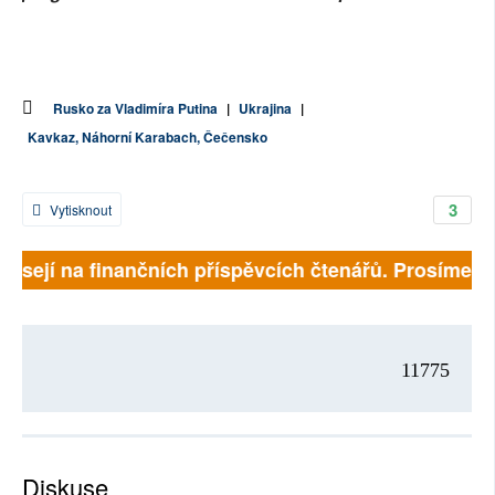
Rusko za Vladimíra Putina
|
Ukrajina
|
Kavkaz, Náhorní Karabach, Čečensko
3
Vytisknout
visejí na finančních příspěvcích čtenářů. Prosíme, př
11775
Diskuse