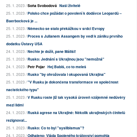
25. 1. 2023 /
Soňa Svobodová
Naši živitelé
25. 1. 2023 /
Polsko chce požádat o povolení k dodávce Leopardů –
Baerbocková je ...
25. 1. 2023 /
Německo se stalo překážkou v srdci Evropy
25. 1. 2023 /
Proces s Julianem Assangem by vedl k zániku prvního
dodatku Ústavy USA
24. 1. 2023 /
Nechte je dožít, pane Máliši!
25. 1. 2023 /
Rusko: Jednání s Ukrajinou jsou "nemožná"
24. 1. 2023 /
Petr Pojar
Hej Babiš, co to meleš
25. 1. 2023 /
Rusko "by ohrožovala i okupovaná Ukrajina"
25. 1. 2023 /
"V Rusku je dokončena transformace ve společnost
nacistického typu"
25. 1. 2023 /
V Rusku roste již tak vysoká úroveň vzájemné nedůvěry
mezi lidmi
24. 1. 2023 /
Ruská agrese na Ukrajině: Několik ukrajinských činitelů
rezignoval...
25. 1. 2023 /
Rusko: Co to byl "syslibismus"?
24. 1. 2023 /
Odhaleno: Vláda Spojeného království pomohla