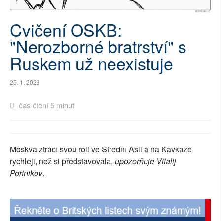
SOCIÁLNÍ SÍTĚ
Cvičení OSKB:
RUBRIKY
"Nerozborné bratrství" s
Ruskem už neexistuje
PLNÁ VERZE STRÁNEK
25. 1. 2023
čas čtení 5 minut
Moskva ztrácí svou roli ve Střední Asii a na Kavkaze
rychleji, než si představovala,
upozorňuje Vitalij
Portnikov
.