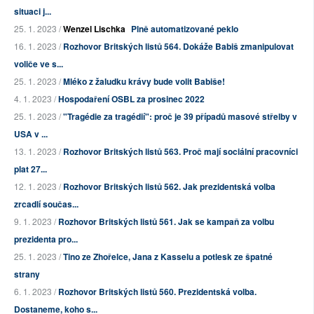
situaci j...
25. 1. 2023 /
Wenzel Lischka
Plně automatizované peklo
16. 1. 2023 /
Rozhovor Britských listů 564. Dokáže Babiš zmanipulovat
voliče ve s...
25. 1. 2023 /
Mléko z žaludku krávy bude volit Babiše!
4. 1. 2023 /
Hospodaření OSBL za prosinec 2022
25. 1. 2023 /
"Tragédie za tragédií": proč je 39 případů masové střelby v
USA v ...
13. 1. 2023 /
Rozhovor Britských listů 563. Proč mají sociální pracovníci
plat 27...
12. 1. 2023 /
Rozhovor Britských listů 562. Jak prezidentská volba
zrcadlí součas...
9. 1. 2023 /
Rozhovor Britských listů 561. Jak se kampaň za volbu
prezidenta pro...
25. 1. 2023 /
Tino ze Zhořelce, Jana z Kasselu a potlesk ze špatné
strany
6. 1. 2023 /
Rozhovor Britských listů 560. Prezidentská volba.
Dostaneme, koho s...