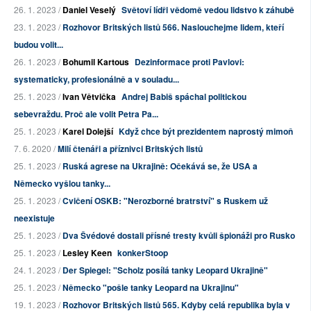
26. 1. 2023 /
Daniel Veselý
Světoví lídři vědomě vedou lidstvo k záhubě
23. 1. 2023 /
Rozhovor Britských listů 566. Naslouchejme lidem, kteří
budou volit...
26. 1. 2023 /
Bohumil Kartous
Dezinformace proti Pavlovi:
systematicky, profesionálně a v souladu...
25. 1. 2023 /
Ivan Větvička
Andrej Babiš spáchal politickou
sebevraždu. Proč ale volit Petra Pa...
25. 1. 2023 /
Karel Dolejší
Když chce být prezidentem naprostý mimoň
7. 6. 2020 /
Milí čtenáři a příznivci Britských listů
25. 1. 2023 /
Ruská agrese na Ukrajině: Očekává se, že USA a
Německo vyšlou tanky...
25. 1. 2023 /
Cvičení OSKB: "Nerozborné bratrství" s Ruskem už
neexistuje
25. 1. 2023 /
Dva Švédové dostali přísné tresty kvůli špionáži pro Rusko
25. 1. 2023 /
Lesley Keen
konkerStoop
24. 1. 2023 /
Der Spiegel: "Scholz posílá tanky Leopard Ukrajině"
25. 1. 2023 /
Německo "pošle tanky Leopard na Ukrajinu"
19. 1. 2023 /
Rozhovor Britských listů 565. Kdyby celá republika byla v