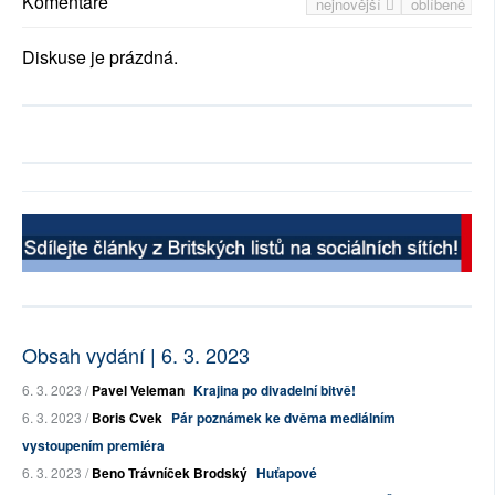
Komentáře
nejnovější
oblíbené
Diskuse je prázdná.
Obsah vydání | 6. 3. 2023
6. 3. 2023 /
Pavel Veleman
Krajina po divadelní bitvě!
6. 3. 2023 /
Boris Cvek
Pár poznámek ke dvěma mediálním
vystoupením premiéra
6. 3. 2023 /
Beno Trávníček Brodský
Huťapové