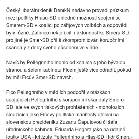
Český liberální deník DenikN nedávno provedl průzkum
mezi politiky Hlasu-SD ohledně možnosti spojení se
Smerem-SD v koalici po zářijových volbách a odpovědi
byly různé. Zatímco někteří cítí náklonnost ke Smeru-SD,
pro jiné je Smer-SD příliš zkompromitován korupčními
skandály z doby svého působení ve vládě.
Navíc by Pellegriniho mohlo od koalice s jeho bývalou
stranou a šéfem kabinetu Ficem ještě více odradit, pokud
by měl Ficův Smer-SD navrch.
Fico Pellegriniho v médiích podpořil v otázkách
spojujících Pellegriniho s korupčními skandály Smeru-
SD, ale ve svých tiskových prohlášeních - monolozích
sloužících jako Ficovy politické manifesty útočící na
slovenskou prezidentku Zuzanu Čaputovou či šéfa
úřednického kabinetu Eduarda Hegera jako na údajné
loutky USA - kritizuje Pellegriniho a Hlas-SD i lídr Smeru-