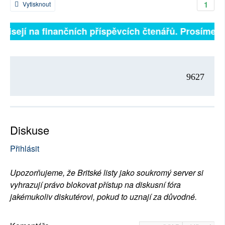
1
Vytisknout
ávisejí na finančních příspěvcích čtenářů. Prosíme, př
9627
Diskuse
Přihlásit
Upozorňujeme, že Britské listy jako soukromý server si
vyhrazují právo blokovat přístup na diskusní fóra
jakémukoliv diskutérovi, pokud to uznají za důvodné.