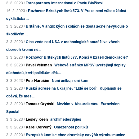
3. 3. 2023 /
Transparency International o Pavlu Blažkovi
16. 2. 2023 /
Rozhovor Britských listů 573. V Praze není vůbec žádná
cyklistická ...
3. 3. 2023 /
Británie: V anglických školách se dostatečně nevyučuje o
škodlivém ...
3. 3. 2023 /
Čína vede nad USA v technologické soutěži ve všech
oborech kromě ně...
3. 3. 2023 /
Rozhovor Britských listů 577. Končí v Izraeli demokracie?
3. 3. 2023 /
Pavel Veleman
Webové stránky MPSV uveřejňují dopisy
důchodců, kteří politikům děk...
3. 3. 2023 /
Petr Haraším
Není úniku, není kam
3. 3. 2023 /
Ruská agrese na Ukrajině: "Lidé se bojí": Kupjansk se
obává, že měs...
3. 3. 2023 /
Tomasz Oryński
Mezitím v Absurdistánu: Eurovision
Special
3. 3. 2023 /
Lesley Keen
archimedesSpies
3. 3. 2023 /
Karel Červený
Omezenost politiků
3. 3. 2023 /
Evropská komise chce drasticky navýšit výrobu munice