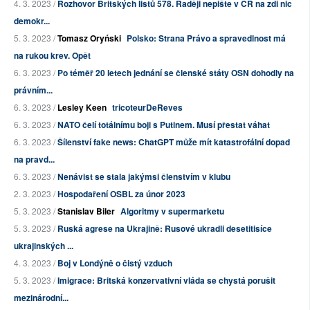
4. 3. 2023 /
Rozhovor Britských listů 578. Raději nepište v ČR na zdi nic
demokr...
5. 3. 2023 /
Tomasz Oryński
Polsko: Strana Právo a spravedlnost má
na rukou krev. Opět
6. 3. 2023 /
Po téměř 20 letech jednání se členské státy OSN dohodly na
právním...
6. 3. 2023 /
Lesley Keen
tricoteurDeReves
6. 3. 2023 /
NATO čelí totálnímu boji s Putinem. Musí přestat váhat
6. 3. 2023 /
Šílenství fake news: ChatGPT může mít katastrofální dopad
na pravd...
6. 3. 2023 /
Nenávist se stala jakýmsi členstvím v klubu
2. 3. 2023 /
Hospodaření OSBL za únor 2023
5. 3. 2023 /
Stanislav Biler
Algoritmy v supermarketu
5. 3. 2023 /
Ruská agrese na Ukrajině: Rusové ukradli desetitisíce
ukrajinských ...
4. 3. 2023 /
Boj v Londýně o čistý vzduch
5. 3. 2023 /
Imigrace: Britská konzervativní vláda se chystá porušit
mezinárodní...