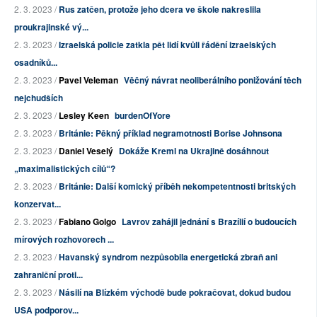
2. 3. 2023 /
Rus zatčen, protože jeho dcera ve škole nakreslila
proukrajinské vý...
2. 3. 2023 /
Izraelská policie zatkla pět lidí kvůli řádění izraelských
osadníků...
2. 3. 2023 /
Pavel Veleman
Věčný návrat neoliberálního ponižování těch
nejchudších
2. 3. 2023 /
Lesley Keen
burdenOfYore
2. 3. 2023 /
Británie: Pěkný příklad negramotnosti Borise Johnsona
2. 3. 2023 /
Daniel Veselý
Dokáže Kreml na Ukrajině dosáhnout
„maximalistických cílů“?
2. 3. 2023 /
Británie: Další komický příběh nekompetentnosti britských
konzervat...
2. 3. 2023 /
Fabiano Golgo
Lavrov zahájil jednání s Brazílií o budoucích
mírových rozhovorech ...
2. 3. 2023 /
Havanský syndrom nezpůsobila energetická zbraň ani
zahraniční proti...
2. 3. 2023 /
Násilí na Blízkém východě bude pokračovat, dokud budou
USA podporov...