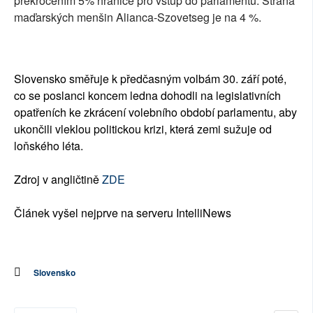
překročením 5% hranice pro vstup do parlamentu. Strana
maďarských menšin Alianca-Szovetseg je na 4 %.
Slovensko směřuje k předčasným volbám 30. září poté,
co se poslanci koncem ledna dohodli na legislativních
opatřeních ke zkrácení volebního období parlamentu, aby
ukončili vleklou politickou krizi, která zemi sužuje od
loňského léta.
Zdroj v angličtině
ZDE
Článek vyšel nejprve na serveru IntelliNews
Slovensko