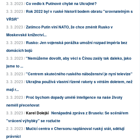
3. 3. 2023 /
Co vedlo k Putinově chybě na Ukrajině?
3. 3. 2023 /
Rok 2022 byl v ruské historii bodem obratu "srovnatelným s
VŘSR"
3. 3. 2023 /
Zatímco Putin viní NATO, že chce změnit Rusko v
Moskevské knížectví...
3. 3. 2023 /
Rusko: Jen vojenská porážka umožní rozpad impéria bez
domácích bojů
3. 3. 2023 /
"Nemůžeme dovolit, aby věci s Čínou zašly tak daleko, jako
jsme to ...
3. 3. 2023 /
"Centrem skutečného ruského náboženství je nyní televize"
3. 3. 2023 /
Ukrajina používá vlastní řízené rakety s větším doletem, než
mají r...
3. 3. 2023 /
Proč bychom dopady umělé inteligence na naše životy
neměli přeceňovat
3. 3. 2023 /
Karel Dolejší
Nenápadná zpráva z Bruselu: Se scénářem
"vrácení výhybky" se rozlučte
2. 3. 2023 /
Mučicí centra v Chersonu naplánoval ruský stát, sdělují
právníci