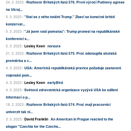
24. 2. 2023 /
Rozhovor Britských listů 576. První výročí Putinovy agrese
na Ukraj...
5. 3. 2023 /
"Stal se z něho totální Trump." Zbaví se konečně britští
konzervat...
5. 3. 2023 /
"Já jsem vaší pomstou": Trump pronesl na republikánské
konferenci s...
5. 3. 2023 /
Lesley Keen
noraura
21. 2. 2023 /
Rozhovor Britských listů 575. Proč odstoupila skotská
premiérka a c...
4. 3. 2023 /
USA: Americká republikánská pravice požaduje zastavení
vojenské pom...
4. 3. 2023 /
Lesley Keen
earlyBird
4. 3. 2023 /
Světová zdravotnická organizace vyzývá USA ke sdílení
informací o p...
18. 2. 2023 /
Rozhovor Britských listů 574. Proč mají pracovníci
univerzit tak ní...
3. 3. 2023 /
David Franklin
An American in Prague reacted to the
slogan "Czechia for the Czechs...