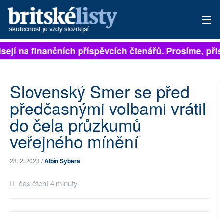
sejí na finančních příspěvcích čtenářů. Prosíme, přisp
PŘIHLÁSIT
AKTUÁLNÍ VYDÁNÍ
Slovenský Smer se před
ARCHIV
předčasnými volbami vrátil
do čela průzkumů
ROZHOVORY
veřejného mínění
TÉMATA
28. 2. 2023 /
Albín Sybera
NEJČTENĚJŠÍ ZA 7 DNÍ
čas čtení 4 minuty
AUTOŘI
PŘÍSPĚVKY NA PROVOZ