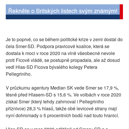
Je to poprvé, co se během politické krize v zemi dostal do
čela Smer-SD. Podpora pravicové koalice, která se
dostala k moci v roce 2020 na vlně všeobecné nevole
proti Ficově vládě, se postupně propadala, ale až dosud
vedl Hlas-SD Ficova bývalého kolegy Petera
Pellegriniho.
V průzkumu agentury Median SK vede Smer se 17,9 %,
těsně před Hlasem-SD s 15,6 %. Ve volbách v roce 2020
získal Smer (který tehdy zahrnoval i Pellegriniho
příznivce) 28,3 % hlasů, takže obě levicové strany mají
nyní dohromady o 5 procentních bodů nad touto hranicí.