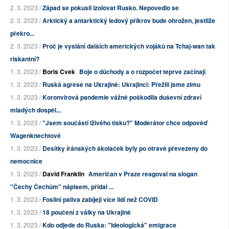
2. 3. 2023 /
Západ se pokusil izolovat Rusko. Nepovedlo se
2. 3. 2023 /
Arktický a antarktický ledový příkrov bude ohrožen, jestliže
překro...
2. 3. 2023 /
Proč je vyslání dalších amerických vojáků na Tchaj-wan tak
riskantní?
1. 3. 2023 /
Boris Cvek
Boje o důchody a o rozpočet teprve začínají
1. 3. 2023 /
Ruská agrese na Ukrajině: Ukrajinci: Přežili jsme zimu
1. 3. 2023 /
Koronvirová pandemie vážně poškodila duševní zdraví
mladých dospěl...
1. 3. 2023 /
"Jsem součástí lživého tisku?" Moderátor chce odpověď
Wagenknechtové
1. 3. 2023 /
Desítky íránských školaček byly po otravě převezeny do
nemocnice
1. 3. 2023 /
David Franklin
Američan v Praze reagoval na slogan
"Čechy Čechům" nápisem, přidal ...
1. 3. 2023 /
Fosilní paliva zabíjejí více lidí než COVID
1. 3. 2023 /
18 poučení z války na Ukrajině
1. 3. 2023 /
Kdo odjede do Ruska: "Ideologická" emigrace