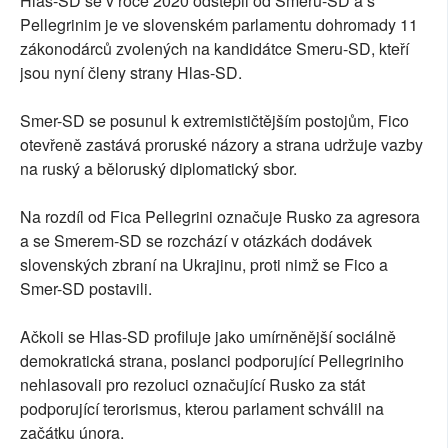
Hlas-SD se v roce 2020 odštěpil od Smeru-SD a s
Pellegrinim je ve slovenském parlamentu dohromady 11
zákonodárců zvolených na kandidátce Smeru-SD, kteří
jsou nyní členy strany Hlas-SD.
Smer-SD se posunul k extremističtějším postojům, Fico
otevřeně zastává proruské názory a strana udržuje vazby
na ruský a běloruský diplomatický sbor.
Na rozdíl od Fica Pellegrini označuje Rusko za agresora
a se Smerem-SD se rozchází v otázkách dodávek
slovenských zbraní na Ukrajinu, proti nimž se Fico a
Smer-SD postavili.
Ačkoli se Hlas-SD profiluje jako umírněnější sociálně
demokratická strana, poslanci podporující Pellegriniho
nehlasovali pro rezoluci označující Rusko za stát
podporující terorismus, kterou parlament schválil na
začátku února.