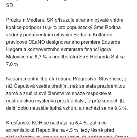
SD.
Průzkum Medianu SK přisuzuje stranám bývalé vládní
koalice podporu 10,9 % pro populistický Sme Rodina
vedený parlamentním mluvčím Borisem Kollárem,
pravicové OĽaNO designovaného premiéra Eduarda
Hegera a kontroverzního exministra financí Igora
Matoviče má 8,7 % a neoliberální SaS Richarda Sulíka
7,8 %.
Neparlamentní liberální strana Progresivní Slovensko, z
níž Čaputová vzešla předtím, než se stala prezidentkou
země a zrušila své členství ve snaze respektovat
nestranickou myšlenku prezidentství, v průzkumech již
delší dobu neustále šplhá vzhůru a nachází se na 9,6 %.
Křesťanské KDH se nachází na 6,4 %, zatímco
extremistická Republika na 4,5 %, tedy těsně před