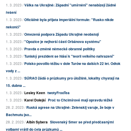
1. 3. 2023 /
Válka na Ukrajině: Západní "umírnění" nenabízejí žádné
řešení
1. 3. 2023 /
Oficiálně byla přijata imperiální formule: "Rusko nikde
nekončí"
1. 3. 2023 /
Omezená podpora Západu Ukrajině neobstojí
1. 3. 2023 /
"Opozice je nejhorší částí Orbánova systému"
1. 3. 2023 /
Pravda o změně německé obranné politiky
1. 3. 2023 /
Tuniský prezident se hlásí k "teorii velkého nahrazení"
1. 3. 2023 /
Polsko povolilo těžbu v dole Turów na dalších 22 let. Odtok
vody z ...
1. 3. 2023 /
SÚRAO žádá o průzkumy pro úložiště, lokality chystají na
15. dubna ...
1. 3. 2023 /
Lesley Keen
twotyFrooTea
1. 3. 2023 /
Karel Dolejší
Proč to Chcimírové mají opravdu těžké
28. 2. 2023 /
Ruská agrese na Ukrajině: Zelenskij varuje, že boje v
Bachmutu jso...
28. 2. 2023 /
Albín Sybera
Slovenský Smer se před předčasnými
volbami vrátil do čela průzkumů ...