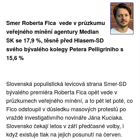
SOCIÁLNÍ SÍTĚ
Smer Roberta Fica vede v průzkumu
RUBRIKY
veřejného mínění agentury Median
PLNÁ VERZE STRÁNEK
SK se 17,9 %, těsně před Hlasem-SD
svého bývalého kolegy Petera Pelligriniho s
15,6 %
Slovenská populistická levicová strana Smer-SD
bývalého premiéra Roberta Fica opět vede v
průzkumech veřejného mínění, a to pět let poté, co
Fico odstoupil v důsledku masových protestů po
vraždě investigativního novináře Jána Kuciaka.
Slovensko čekají letos v září předčasné volby, i
když existuje tlak na jejich posunutí na červen.