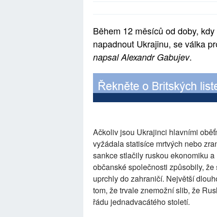
Během 12 měsíců od doby, kdy s
napadnout Ukrajinu, se válka pro
.
napsal Alexandr Gabujev
Ačkoliv jsou Ukrajinci hlavními obě
vyžádala statisíce mrtvých nebo zr
sankce stlačily ruskou ekonomiku a
občanské společnosti způsobily, že 
uprchly do zahraničí. Největší dlo
tom, že trvale znemožní slib, že Ru
řádu jednadvacátého století.