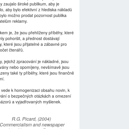
by zaujalo široké publikum, aby je
lo, aby bylo efektivní z hlediska nákladů
bylo možno prodat pozornost publika
telům reklamy.
kem je, že jsou přehlíženy příběhy, které
ly pohoršit, a přednost dostávají
y, které jsou přijatelné a zábavné pro
počet čtenářů.
y, jejichž zpracování je nákladné, jsou
vány nebo opomíjeny, nevšímavě jsou
zeny také ty příběhy, které jsou finančně
ní.
 vede k homogenizaci obsahu novin, k
vání o bezpečných otázkách a omezení
názorů a vyjadřovaných myšlenek.
R.G. Picard, (2004)
“Commercialism and newspaper