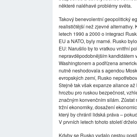
některé naléhavé problémy světa.
Takový benevolentní geopolitický ego
realističtější než zjevné alternativ
letech 1990 a 2000 o integraci Ruska
EU a NATO, byly marné. Rusko bylo p
EU: Narušilo by to vratkou vnitřní p
nepravděpodobnějším kandidátem v 
Washingtonem a podřízena americké 
nutně neshodovala s agendou Moskvy
evropských zemí, Rusko nepotřebova
Stejně tak však expanze aliance a
hrozbu pro ruskou bezpečnost, vzh
značným konvenčním silám. Zůstat
tržní ekonomiky, dosažení ekonomic
který by chránil lidská práva – pokud
V prvních letech tohoto století drže
Kdyby se Rusko vydalo cestou posi