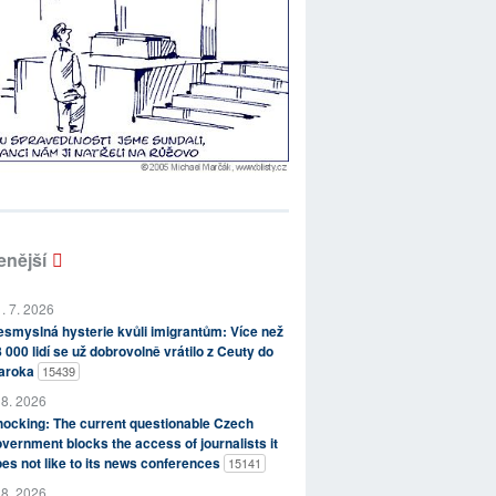
enější
. 7. 2026
smyslná hysterie kvůli imigrantům: Více než
 000 lidí se už dobrovolně vrátilo z Ceuty do
aroka
15439
 8. 2026
ocking: The current questionable Czech
vernment blocks the access of journalists it
es not like to its news conferences
15141
 8. 2026