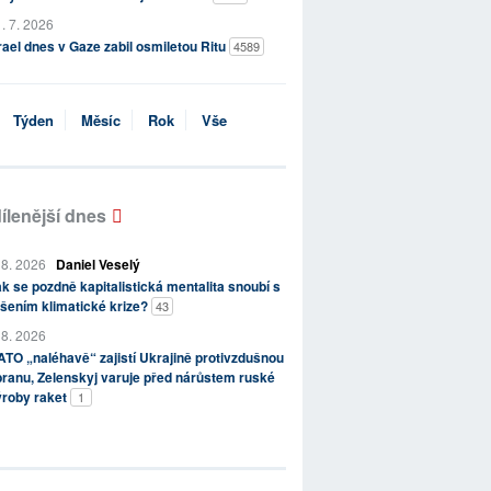
. 7. 2026
rael dnes v Gaze zabil osmiletou Ritu
4589
Týden
Měsíc
Rok
Vše
ílenější dnes
 8. 2026
Daniel Veselý
k se pozdně kapitalistická mentalita snoubí s
šením klimatické krize?
43
 8. 2026
TO „naléhavě“ zajistí Ukrajině protivzdušnou
ranu, Zelenskyj varuje před nárůstem ruské
ýroby raket
1