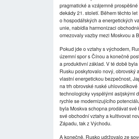
pragmatické a vzájemně prospěšné a
dekády 21. století. Během těchto let
o hospodářských a energetických v
unie, nabídla harmonizaci obchodní
omezovaly vazby mezi Moskvou a B
Pokud jde o vztahy s východem, Rusku
územní spor s Čínou a konečně post
a produktivní základ. V té době by
Rusku poskytovalo nový, obrovský a s
vlastní energetickou bezpečnost, J
na trh obrovské ruské uhlovodíkové
technologicky vyspělými asijskými d
rychle se modernizujícího potenciálu
byla Moskva schopna prodávat své ko
své obchodní vztahy a kultivovat nov
Západu, tak z Východu.
A konečně, Rusko udržovalo ze sov