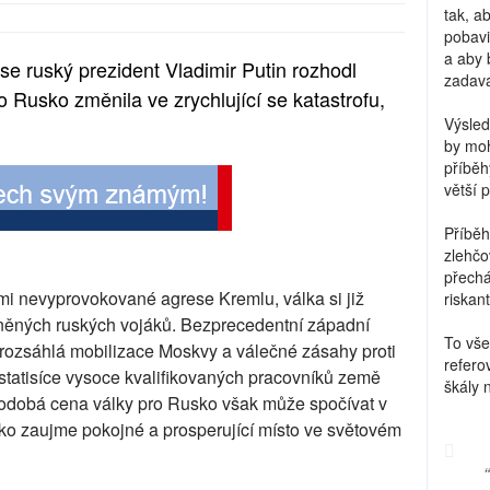
tak, a
pobavi
a aby 
e ruský prezident Vladimir Putin rozhodl
zadava
 Rusko změnila ve zrychlující se katastrofu,
Výsled
by moh
příběh
větší 
Příběh
zlehčo
přechá
ťmi nevyprovokované agrese Kremlu, válka si již
riskant
aněných ruských vojáků. Bezprecedentní západní
To vše
 rozsáhlá mobilizace Moskvy a válečné zásahy proti
refero
statisíce vysoce kvalifikovaných pracovníků země
škály 
uhodobá cena války pro Rusko však může spočívat v
sko zaujme pokojné a prosperující místo ve světovém