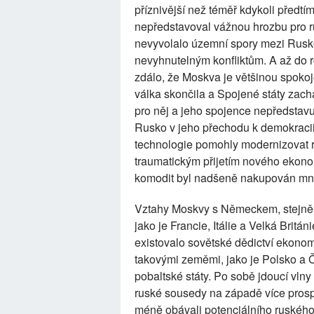
příznivější než téměř kdykoli předt
nepředstavoval vážnou hrozbu pro 
nevyvolalo územní spory mezi Ruske
nevyhnutelným konfliktům. A až do 
zdálo, že Moskva je většinou spokoj
válka skončila a Spojené státy zach
pro něj a jeho spojence nepředstavu
Rusko v jeho přechodu k demokracii 
technologie pomohly modernizovat 
traumatickým přijetím nového ekon
komodit byl nadšeně nakupován mn
Vztahy Moskvy s Německem, stejně
jako je Francie, Itálie a Velká Britá
existovalo sovětské dědictví ekon
takovými zeměmi, jako je Polsko a Č
pobaltské státy. Po sobě jdoucí vln
ruské sousedy na západě více prosp
méně obávali potenciálního ruského