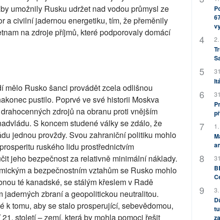
zby umožnily Rusku udržet nad vodou průmysl ze
Po
67
 a civilní jadernou energetiku, tím, že přeměnily
v
etnam na zdroje příjmů, které podporovaly domácí
2.
Tr
S
31
It
í mělo Rusko šanci provádět zcela odlišnou
31
 nakonec pustilo. Poprvé ve své historii Moskva
Pr
 drahocenných zdrojů na obranu proti vnějším
př
advládu. S koncem studené války se zdálo, že
1.
ádu jednou provždy. Svou zahraniční politiku mohlo
M
an
 prosperitu ruského lidu prostřednictvím
it jeho bezpečnost za relativně minimální náklady.
31
BB
mickým a bezpečnostním vztahům se Rusko mohlo
C
bnou té kanadské, se stálým křeslem v Radě
3.
jaderných zbraní a geopolitickou neutralitou.
Dů
é k tomu, aby se stalo prosperující, sebevědomou,
tu
. století – zemí, která by mohla pomoci řešit
za