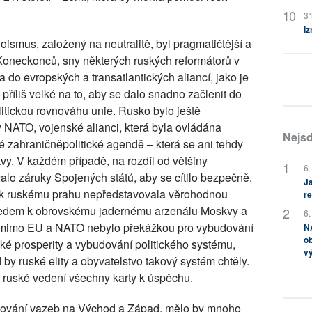
31
Iz
ismus, založený na neutralitě, byl pragmatičtější a
y. Koneckonců, sny některých ruských reformátorů v
 do evropských a transatlantických aliancí, jako je
říliš velké na to, aby se dalo snadno začlenit do
olitickou rovnováhu unie. Rusko bylo ještě
NATO, vojenské alianci, která byla ovládána
Nejsd
zahraničněpolitické agendě – která se ani tehdy
. V každém případě, na rozdíl od většiny
6.
lo záruky Spojených států, aby se cítilo bezpečně.
Ja
ž k ruskému prahu nepředstavovala věrohodnou
ře
ledem k obrovskému jadernému arzenálu Moskvy a
6.
 mimo EU a NATO nebylo překážkou pro vybudování
NA
ob
ké prosperity a vybudování politického systému,
v
 by ruské elity a obyvatelstvo takový systém chtěly.
lo ruské vedení všechny karty k úspěchu.
lování vazeb na Východ a Západ, mělo by mnoho