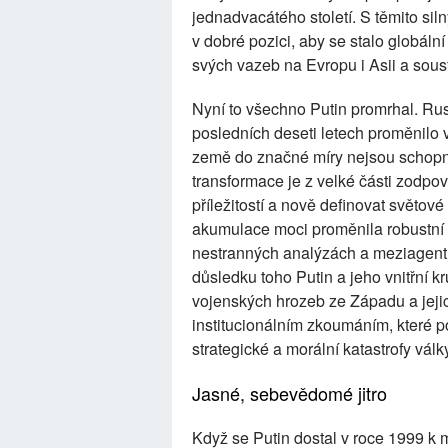
jednadvacátého století. S těmito si
v dobré pozici, aby se stalo globá
svých vazeb na Evropu i Asii a soustř
Nyní to všechno Putin promrhal. Ru
posledních deseti letech proměnilo v
země do značné míry nejsou schopny
transformace je z velké části zodp
příležitostí a nově definovat světov
akumulace moci proměnila robustní 
nestranných analýzách a meziagentur
důsledku toho Putin a jeho vnitřní k
vojenských hrozeb ze Západu a jejic
institucionálním zkoumáním, které p
strategické a morální katastrofy válk
Jasné, sebevědomé jitro
Když se Putin dostal v roce 1999 k m