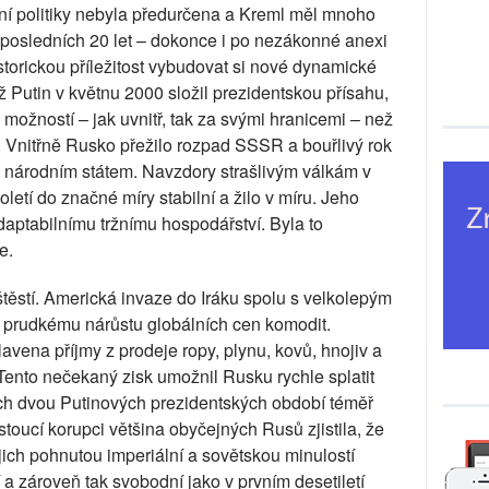
ční politiky nebyla předurčena a Kreml měl mnoho
z posledních 20 let – dokonce i po nezákonné anexi
torickou příležitost vybudovat si nové dynamické
Putin v květnu 2000 složil prezidentskou přísahu,
možností – jak uvnitř, tak za svými hranicemi – než
e. Vnitřně Rusko přežilo rozpad SSSR a bouřlivý rok
m národním státem. Navzdory strašlivým válkám v
etí do značné míry stabilní a žilo v míru. Jeho
aptabilnímu tržnímu hospodářství. Byla to
e.
těstí. Americká invaze do Iráku spolu s velkolepým
prudkému nárůstu globálních cen komodit.
vena příjmy z prodeje ropy, plynu, kovů, hnojiv a
 Tento nečekaný zisk umožnil Rusku rychle splatit
ch dvou Putinových prezidentských období téměř
toucí korupci většina obyčejných Rusů zjistila, že
ejich pohnutou imperiální a sovětskou minulostí
 a zároveň tak svobodní jako v prvním desetiletí