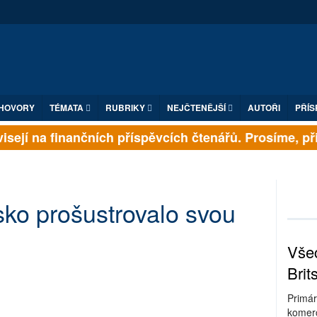
HOVORY
TÉMATA
RUBRIKY
NEJČTENĚJŠÍ
AUTOŘI
PŘÍS
sejí na finančních příspěvcích čtenářů. Prosíme, přisp
ko prošustrovalo svou
Všec
Brit
Primár
komerc