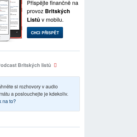
Přispějte finančně na
provoz
Britských
v mobilu.
Listů
CHCI PŘISPĚT
odcast Britských listů
áhněte si rozhovory v audio
mátu a poslouchejte je kdekoliv.
k na to?