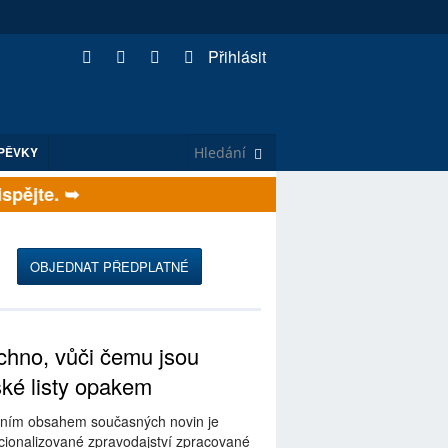
Přihlásit
PĚVKY
ějte. ➥
OBJEDNAT PŘEDPLATNÉ
hno, vůči čemu jsou
ské listy opakem
ním obsahem současných novin je
ionalizované zpravodajství zpracované