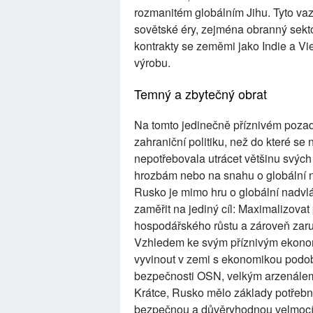
rozmanitém globálním Jihu. Tyto va
sovětské éry, zejména obranný sektor
kontrakty se zeměmi jako Indie a Vi
výrobu.
Temný a zbytečný obrat
Na tomto jedinečně příznivém pozad
zahraniční politiku, než do které se
nepotřebovala utrácet většinu svých
hrozbám nebo na snahu o globální n
Rusko je mimo hru o globální nadvl
zaměřit na jediný cíl: Maximalizovat
hospodářského růstu a zároveň zaruč
Vzhledem ke svým příznivým ekono
vyvinout v zemi s ekonomikou podo
bezpečnosti OSN, velkým arzenálem 
Krátce, Rusko mělo základy potřebn
bezpečnou a důvěryhodnou velmocí 21