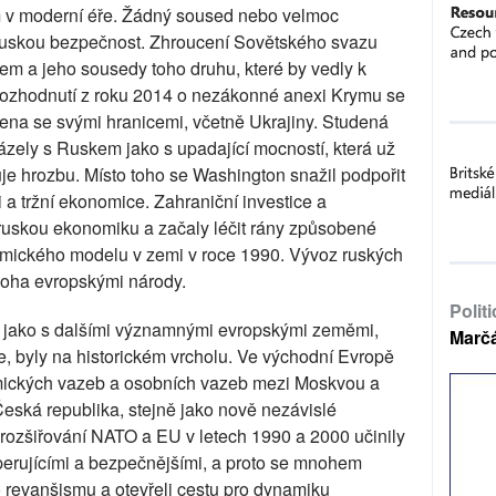
ím v moderní éře. Žádný soused nebo velmoc
ruskou bezpečnost. Zhroucení Sovětského svazu
m a jeho sousedy toho druhu, které by vedly k
rozhodnutí z roku 2014 o nezákonné anexi Krymu se
ena se svými hranicemi, včetně Ukrajiny. Studená
ázely s Ruskem jako s upadající mocností, která už
je hrozbu. Místo toho se Washington snažil podpořit
a tržní ekonomice. Zahraniční investice a
ruskou ekonomiku a začaly léčit rány způsobené
omického modelu v zemi v roce 1990. Vývoz ruských
oha evropskými národy.
Polit
 jako s dalšími významnými evropskými zeměmi,
Marč
nie, byly na historickém vrcholu. Ve východní Evropě
omických vazeb a osobních vazeb mezi Moskvou a
eská republika, stejně jako nově nezávislé
y rozšiřování NATO a EU v letech 1990 a 2000 učinily
erujícími a bezpečnějšími, a proto se mnohem
 revanšismu a otevřeli cestu pro dynamiku