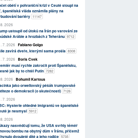
čet obětí v pohraniční krizi v Ceutě stoupl na
, španělská vláda oznámila plány na
ybudování bariéry
11147
 8. 2026
ump ustoupil od útoků na Írán po varování ze
aúdské Arábie a hrozbách z Teheránu
9712
. 7. 2026
Fabiano Golgo
álie zavírá dveře, kterými sama prošla
8308
. 7. 2026
Boris Cvek
emiér musí rychle zakročit proti Španělsku,
esně jak by to chtěl Putin
7282
 8. 2026
Bohumil Kartous
acinka jako orwellovský pěšák trumpovské
titeze o demokracii (o skutečnosti)
7126
. 7. 2026
C: Hysterie ohledně imigrantů ve španělské
eutě je nesmysl
5912
 8. 2026
kazy nasvědčují tomu, že USA svrhly téměř
novou bombu na obytný dům v Íránu, přičemž
hynulo dvouleté dítě a jeho rodiče
5735