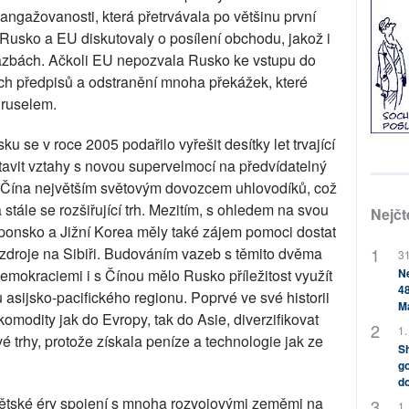
ngažovanosti, která přetrvávala po většinu první
 Rusko a EU diskutovaly o posílení obchodu, jakož i
azbách. Ačkoli EU nepozvala Rusko ke vstupu do
ch předpisů a odstranění mnoha překážek, které
ruselem.
 se v roce 2005 podařilo vyřešit desítky let trvající
avit vztahy s novou supervelmocí na předvídatelný
la Čína největším světovým dovozcem uhlovodíků, což
tále se rozšiřující trh. Mezitím, s ohledem na svou
Nejčt
aponsko a Jižní Korea měly také zájem pomoci dostat
 zdroje na Sibiři. Budováním vazeb s těmito dvěma
31
Ne
emokraciemi i s Čínou mělo Rusko příležitost využít
48
 asijsko-pacifického regionu. Poprvé ve své historii
M
modity jak do Evropy, tak do Asie, diverzifikovat
1.
é trhy, protože získala peníze a technologie jak ze
Sh
go
do
ětské éry spojení s mnoha rozvojovými zeměmi na
1.