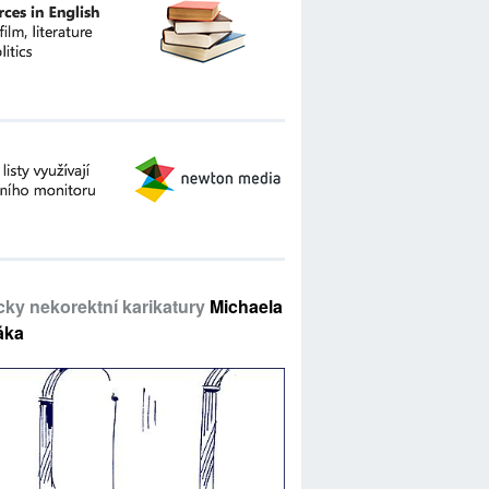
icky nekorektní karikatury
Michaela
áka