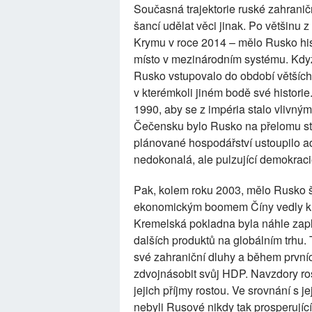
Současná trajektorie ruské zahrani
šancí udělat věci jinak. Po většinu 
Krymu v roce 2014 – mělo Rusko his
místo v mezinárodním systému. Když 
Rusko vstupovalo do období větších 
v kterémkoli jiném bodě své histori
1990, aby se z impéria stalo vlivný
Čečensku bylo Rusko na přelomu stol
plánované hospodářství ustoupilo ad
nedokonalá, ale pulzující demokraci
Pak, kolem roku 2003, mělo Rusko š
ekonomickým boomem Číny vedly k 
Kremelská pokladna byla náhle zapla
dalších produktů na globálním trhu.
své zahraniční dluhy a během první
zdvojnásobit svůj HDP. Navzdory ros
jejich příjmy rostou. Ve srovnání s j
nebyli Rusové nikdy tak prosperující