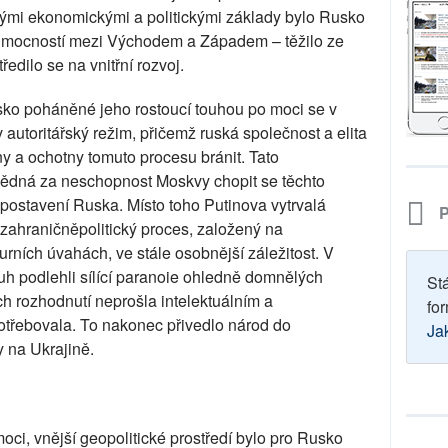
lnými ekonomickými a politickými základy bylo Rusko
lní mocností mezi Východem a Západem – těžilo ze
edilo se na vnitřní rozvoj.
sko poháněné jeho rostoucí touhou po moci se v
 autoritářský režim, přičemž ruská společnost a elita
 a ochotny tomuto procesu bránit. Tato
ovědná za neschopnost Moskvy chopit se těchto
é postavení Ruska. Místo toho Putinova vytrvalá
P
zahraničněpolitický proces, založený na
ních úvahách, ve stále osobnější záležitost. V
ruh podlehli sílící paranoie ohledně domnělých
St
h rozhodnutí neprošla intelektuálním a
for
otřebovala. To nakonec přivedlo národ do
Ja
y na Ukrajině.
oci, vnější geopolitické prostředí bylo pro Rusko