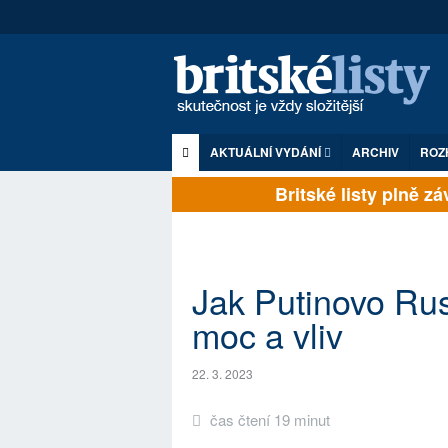
AKTUÁLNÍ VYDÁNÍ
ARCHIV
ROZ
Britské listy plně závi
Jak Putinovo Rus
moc a vliv
22. 3. 2023
čas čtení 19 minut