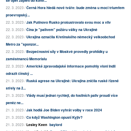
se opět zapletl do kontr...
22. 3. 2023 /
Černá Hora hledá nové tváře: bude změna u moci triumfem
proevropský...
22. 3. 2023 /
Jak Putinovo Rusko prošustrovalo svou moc a vliv
22. 3. 2023 /
Čína je "palivem" požáru války na Ukrajině
22. 3. 2023 /
Ukrajina označila Křetínského německý velkoobchod
Metro za "sponzor...
22. 3. 2023 /
Bezpečnostní síly v Moskvě provedly prohlídky u
zaměstnanců Memorialu
22. 3. 2023 /
Americké zpravodajské informace pomohly vloni Indii
odrazit čínský ...
21. 3. 2023 /
Ruská agrese na Ukrajině: Ukrajina zničila ruské řízené
střely na ž...
21. 3. 2023 /
Vlády musí jednat rychleji, do fosilních paliv proudí více
peněz ne...
21. 3. 2023 /
Jak hodlá Joe Biden vyhrát volby v roce 2024
21. 3. 2023 /
Co když Washington opustí Kyjiv?
21. 3. 2023 /
Lesley Keen
baylord