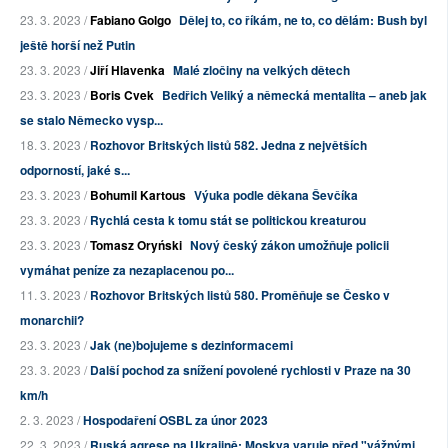
23. 3. 2023 /
Fabiano Golgo
Dělej to, co říkám, ne to, co dělám: Bush byl
ještě horší než Putin
23. 3. 2023 /
Jiří Hlavenka
Malé zločiny na velkých dětech
23. 3. 2023 /
Boris Cvek
Bedřich Veliký a německá mentalita – aneb jak
se stalo Německo vysp...
18. 3. 2023 /
Rozhovor Britských listů 582. Jedna z největších
odporností, jaké s...
23. 3. 2023 /
Bohumil Kartous
Výuka podle děkana Ševčíka
23. 3. 2023 /
Rychlá cesta k tomu stát se politickou kreaturou
23. 3. 2023 /
Tomasz Oryński
Nový český zákon umožňuje policii
vymáhat peníze za nezaplacenou po...
11. 3. 2023 /
Rozhovor Britských listů 580. Proměňuje se Česko v
monarchii?
23. 3. 2023 /
Jak (ne)bojujeme s dezinformacemi
23. 3. 2023 /
Další pochod za snížení povolené rychlosti v Praze na 30
km/h
2. 3. 2023 /
Hospodaření OSBL za únor 2023
22. 3. 2023 /
Ruská agrese na Ukrajině: Moskva varuje před "vážnými