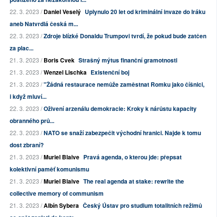
22. 3. 2023 /
Daniel Veselý
Uplynulo 20 let od kriminální invaze do Iráku
aneb Natvrdlá česká m...
22. 3. 2023 /
Zdroje blízké Donaldu Trumpovi tvrdí, že pokud bude zatčen
za plac...
21. 3. 2023 /
Boris Cvek
Strašný mýtus finanční gramotnosti
21. 3. 2023 /
Wenzel Lischka
Existenční boj
21. 3. 2023 /
"Žádná restaurace nemůže zaměstnat Romku jako číšnici,
i když mluví...
22. 3. 2023 /
Oživení arzenálu demokracie: Kroky k nárůstu kapacity
obranného prů...
22. 3. 2023 /
NATO se snaží zabezpečit východní hranici. Najde k tomu
dost zbraní?
21. 3. 2023 /
Muriel Blaive
Pravá agenda, o kterou jde: přepsat
kolektivní paměť komunismu
21. 3. 2023 /
Muriel Blaive
The real agenda at stake: rewrite the
collective memory of communism
21. 3. 2023 /
Albín Sybera
Český Ústav pro studium totalitních režimů