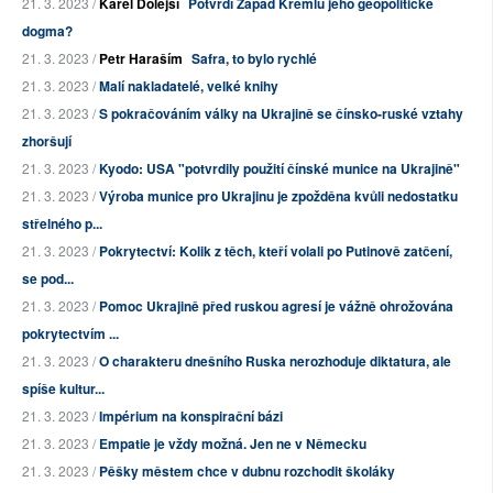
21. 3. 2023 /
Karel Dolejší
Potvrdí Západ Kremlu jeho geopolitické
dogma?
21. 3. 2023 /
Petr Haraším
Safra, to bylo rychlé
21. 3. 2023 /
Malí nakladatelé, velké knihy
21. 3. 2023 /
S pokračováním války na Ukrajině se čínsko-ruské vztahy
zhoršují
21. 3. 2023 /
Kyodo: USA "potvrdily použití čínské munice na Ukrajině"
21. 3. 2023 /
Výroba munice pro Ukrajinu je zpožděna kvůli nedostatku
střelného p...
21. 3. 2023 /
Pokrytectví: Kolik z těch, kteří volali po Putinově zatčení,
se pod...
21. 3. 2023 /
Pomoc Ukrajině před ruskou agresí je vážně ohrožována
pokrytectvím ...
21. 3. 2023 /
O charakteru dnešního Ruska nerozhoduje diktatura, ale
spíše kultur...
21. 3. 2023 /
Impérium na konspirační bázi
21. 3. 2023 /
Empatie je vždy možná. Jen ne v Německu
21. 3. 2023 /
Pěšky městem chce v dubnu rozchodit školáky